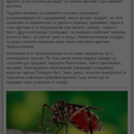
мухите са по-склонни да кацат на сините цветове и да избягват
жълтите.
Подобни бележки за комарите са много популярни
(и разнообразни по съдържание): някои автори твърдят, че тези
насекоми са привлечени от дрехи в червени, оранжеви, черни и
сини цветове и са безразлични към зелено, лилаво, синьо и
бяло. Други източници съобщават, че комарите избягват червено,
жълто и бяло, но обичат циан и синьо. Някои източници твърдят,
че дори слепите насекоми имат свои собствени цветови
предпочитания.
Ухапванията от кръвосмучещи са не само неприятни, но и
потенциално опасни. По този начин някои видове комари са
способни да предават паразити Plasmodium, които причиняват
малария. Бактериални заболявания (например туларемия),
вирусни трески (Западен Нил, Зика, денга, японски енцефалит) и
паразитни инфекции (дирофилариаза) също могат да се
предават чрез ухапване от комар.