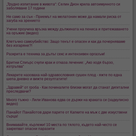
„Трудно изпитание в живота“: Селин Дион крила автоимунното си
заболяване 17 години
Не само за сън - Приемът на мелатонин може да намали риска от
загуба на зрението
Учени проучиха връзка между дължината на пениса и притежаването
на оръжие (видео)
Клетъчно самоубийство: Защо тенът е опасен и как да почерняваме
без изгаряне?!
Разкрита е техника за дълъг секс и интензивен оргазъм!
Бритни Спиърс счупи крак и отказа лечение: „Ако ходя бързо,
изтръпва“
Лекарите назоваха най-здравословния сушен плод - яжте по една
шепа дневно и вижте резултатите!
„Здравей“ от гроба - Как починалите близки могат да станат дигитални
преследвачи?
Много тъжно - Лили Иванова едва се държи на краката си (задкулисно
видео)
Панайот Панайотов дари парите от Капките на мъж с две изкуствени
сърца!
Внимавайте, кърлежи! 10 места по тялото, където най-често се
закрепват опасни паразити