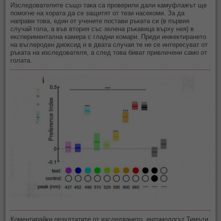
Изследователите също така са проверили дали камуфлажът ще
помогне на хората да се защитят от тези насекоми. За да
направи това, един от учените постави ръката си (в първия
случай гола, а във втория със зелена ръкавица върху нея) в
експериментална камера с гладни комари. Преди инжектирането
на въглероден диоксид и в двата случая те не се интересуват от
ръката на изследователя, а след това биват привлечени само от
голата.
Коментирайки резултатите от изследването, ентомологът Тимъти