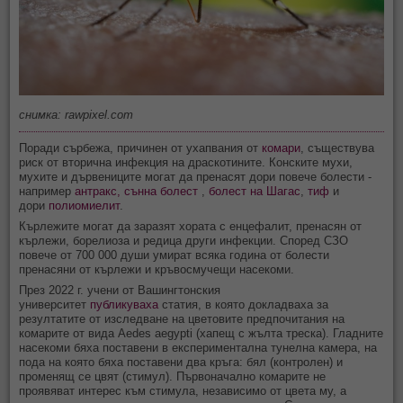
снимка: rawpixel.com
Поради сърбежа, причинен от ухапвания от
комари
, съществува
риск от вторична инфекция на драскотините. Конските мухи,
мухите и дървениците могат да пренасят дори повече болести -
например
антракс,
сънна болест
,
болест на Шагас
,
тиф
и
дори
полиомиелит
.
Кърлежите могат да заразят хората с енцефалит, пренасян от
кърлежи, борелиоза и редица други инфекции. Според СЗО
повече от 700 000 души умират всяка година от болести
пренасяни от кърлежи и кръвосмучещи насекоми.
През 2022 г. учени от Вашингтонския
университет
публикуваха
статия, в която докладваха за
резултатите от изследване на цветовите предпочитания на
комарите от вида Aedes aegypti (хапещ с жълта треска). Гладните
насекоми бяха поставени в експериментална тунелна камера, на
пода на която бяха поставени два кръга: бял (контролен) и
променящ се цвят (стимул). Първоначално комарите не
проявяват интерес към стимула, независимо от цвета му, а