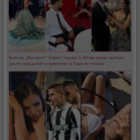
Къна на „Високото": Емрах Стораро и Айлян преди сватбата,
докато скандалите и тревогите за Тони не стихват