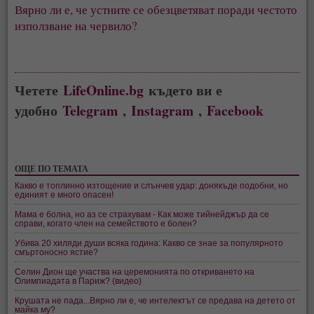
Вярно ли е, че устните се обезцветяват поради честото
използване на червило?
Четете
LifeOnline.bg
където ви е
удобно
Telegram
,
Instagram
,
Facebook
ОЩЕ ПО ТЕМАТА
Какво е топлинно изтощение и слънчев удар: донякъде подобни, но
единият е много опасен!
Мама е болна, но аз се страхувам - Как може тийнейджър да се
справи, когато член на семейството e болeн?
Убива 20 хиляди души всяка година: Какво се знае за популярното
смъртоносно ястие?
Селин Дион ще участва на церемонията по откриването на
Олимпиадата в Париж? (видео)
Крушата не пада...Вярно ли е, че интелектът се предава на детето от
майка му?