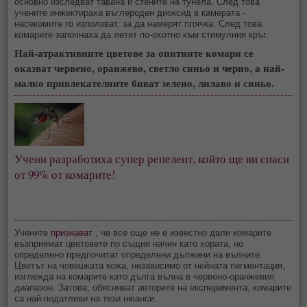
основно изследват тавана и стените на тунела. След това
учените инжектираха въглероден диоксид в камерата -
насекомите го използват, за да намерят плячка. След това
комарите започнаха да летят по-охотно към стимулния кръг.
Най-атрактивните цветове за опитните комари се
оказват червено, оранжево, светло синьо и черно, а най-
малко привлекателните биват зелено, лилаво и синьо.
Учени разработиха супер репелент, който ще ви спаси
от 99% от комарите!
Учените
признават
, че все още не е известно дали комарите
възприемат цветовете по същия начин като хората, но
определено предпочитат определени дължини на вълните.
Цветът на човешката кожа, независимо от нейната пигментация,
изглежда на комарите като дълга вълна в червено-оранжевия
диапазон. Затова, обясняват авторите на експеримента, комарите
са най-податливи на тези нюанси.