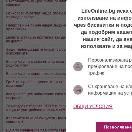
Състоянието на Брус Уилис се влошава: Деми Мур се готви да се
сбогува!
LifeOnline.bg иска
Психолози съветват как да спрем да губим ключове и други предмети
от ежедневието!
използване на инфо
чрез бисквитки и под
Напих се и не помня нищо! Защо някои хора губят паметта си след
препиване?
да подобрим вашет
Цялата истина за протеина: как да се храним правилно на всяка
нашия сайт, да ан
възраст?
използвате и за ма
Защо тийнейджърите мислят за самоубийство? Отговарят
психолозите!
Персонализирана р
Вярно ли е, че раждането на деца променя характера на
родителите?
преброяване на по
трафик
Вярно ли е, че кърменето повишава интелигентността на детето?
Гръб, стави, напрежение: от какво най-често се оплакваме и как да си
помогнем?!
Съхраняване на и/и
информация на уст
Как да избегнем заболяване след смяната на часа: 5 съвета от
невролог!
За младост и красота: ТОП 5 киселини, използвани в козметологията и
ОБЩИ УСЛОВИЯ
как да ги употребявате правилно?!
Кърлежите вече се събудиха - ваксинираните също трябва да
внимават!
Позволяване
Що е то синдром на разбитото сърце и защо можете да умрете от