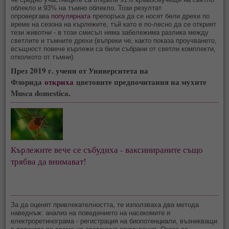
облекло и 93% на тъмно облекло. Този резултат
опровергава
популярната
препоръка да се носят бели дрехи по
време на сезона на кърлежите, тъй като е по-лесно да се открият
тези животни - в този смисъл няма забележима разлика между
светлите и тъмните дрехи (въпреки че, както показа проучването,
всъщност повече кърлежи са били събрани от светли комплекти,
отколкото от тъмни).
През 2019 г. учени от Университета на
Флорида
откриха
цветовите предпочитания на мухите
Musca domestica.
Кърлежите вече се събудиха - ваксинираните също
трябва да внимават!
За да оценят привлекателността, те използваха два метода
наведнъж: анализ на поведението на насекомите и
електроретинограма - регистрация на биопотенциали, възникващи