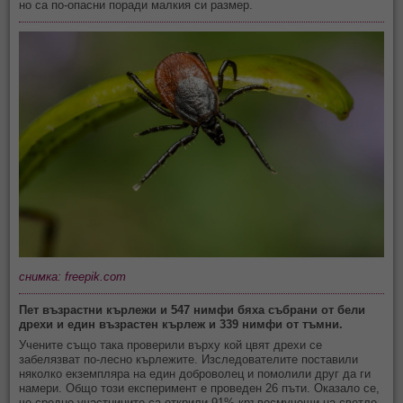
но са по-опасни поради малкия си размер.
снимка: freepik.com
Пет възрастни кърлежи и 547 нимфи бяха събрани от бели
дрехи и един възрастен кърлеж и 339 нимфи от тъмни.
Учените също така проверили върху кой цвят дрехи се
забелязват по-лесно кърлежите. Изследователите поставили
няколко екземпляра на един доброволец и помолили друг да ги
намери. Общо този експеримент е проведен 26 пъти. Оказало се,
че средно участниците са открили 91% кръвосмучещи на светло