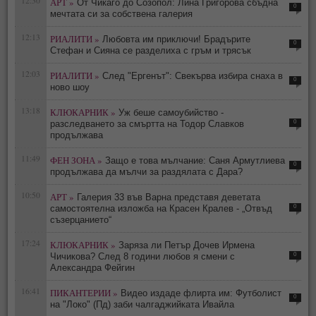
12:30
АРТ »
От Чикаго до Созопол: Лина Григорова сбъдна
0
мечтата си за собствена галерия
12:13
РИАЛИТИ »
Любовта им приключи! Брадърите
0
Стефан и Сияна се разделиха с гръм и трясък
12:03
РИАЛИТИ »
След "Ергенът": Свекърва избира снаха в
0
ново шоу
13:18
КЛЮКАРНИК »
Уж беше самоубийство -
0
разследването за смъртта на Тодор Славков
продължава
11:49
ФЕН ЗОНА »
Защо е това мълчание: Саня Армутлиева
0
продължава да мълчи за раздялата с Дара?
10:50
АРТ »
Галерия 33 във Варна представя деветата
0
самостоятелна изложба на Красен Кралев - „Отвъд
съзерцанието“
17:24
КЛЮКАРНИК »
Заряза ли Петър Дочев Ирмена
0
Чичикова? След 8 години любов я смени с
Александра Фейгин
16:41
ПИКАНТЕРИИ »
Видео издаде флирта им: Футболист
0
на "Локо" (Пд) заби чалгаджийката Ивайла