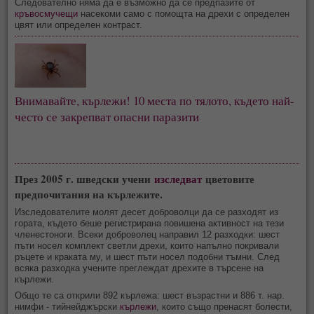
Следователно няма да е възможно да се предпазите от
кръвосмучещи
насекоми само с помощта на дрехи с определен
цвят или определен контраст.
Внимавайте, кърлежи! 10 места по тялото, където най-
често се закрепват опасни паразити
През 2005 г. шведски учени
изследват
цветовите
предпочитания на кърлежите.
Изследователите молят десет доброволци да се разходят из
гората, където беше регистрирана повишена активност на тези
членестоноги. Всеки доброволец направил 12 разходки: шест
пъти носел комплект светли дрехи, които напълно покривали
ръцете и краката му, и шест пъти носел подобни тъмни. След
всяка разходка учените преглеждат дрехите в търсене на
кърлежи.
Общо те са открили 892 кърлежа: шест възрастни и 886 т. нар.
нимфи - тийнейджърски
кърлежи
, които също пренасят болести,