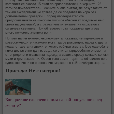
кафявият се оказал 15 пъти по-привлекателен, а черният - 25
пъти по-привлекателен. Учените обаче смятат, че резултатите от
техния експеримент не трябва да се предават на хора без
допълнителни проверки. Според изследователите
предпочитанията на конските мухи се обясняват предимно не с
цвета на „козината“, а с различния интензитет на отразената
слънчева светлина. При облеклото този показател ще играе
много по-малко значима роля.
По този начин няколко експеримента показват, че кърлежите и
кръвосмучещите насекоми могат да се ръководят, наред с други
неща, от цвета на дрехите, когато избират жертва. Все още обаче
няма достатъчно данни, за да се считат гардеробните елементи
от определени нюанси за надеждна защита срещу комари, конски
мухи и други животни. Освен това самият цвят на облеклото не е
единственият и не е основният маркер, по който избират жертва.
Присъда: Не е сигурно!
Кои цветове слънчеви очила са най-популярни сред
жените?