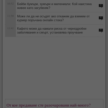
10:52
Бейби бумъри, зумъри и милениали: Кой наистина
0
живее като загубеняк?
11:50
Може ли да ни осъдят ако откажем да вземем от
0
куриер поръчана онлайн стока?
11:41
Кафето може да намали риска от чернодробни
0
заболявания и смърт, установява проучване
От кое предаване сте разочаровани най-много?