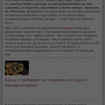
в ретината по време на светлинна стимулация. Оказа се,
че
сините и белите цветове са най-привлекателни за тези
насекоми, но жълтото, използвано в много капани, напротив,
ги отблъсква
. Добавянето на черен модел на син фон увеличило
интереса на насекомите още повече, но жълтите линии
„развалиха“ дори любимия син цвят - и той спрял да привлича
мухи.
През 2010 г. унгарски изследователи
изследват
какъв цвят
предпочитат конските мухи. Три реалистични модела на коне в
пълен размер: бял, кафяв и черен - бяха покрити със специална
безцветна лепкава субстанция, така че конските мухи, които
кацнаха върху тях, да не могат да отлетят. В продължение на 54
летни дни фигурите на конете „пасели“ на полето, а
експериментаторите подновявали слоя „лепило“ на всеки два
дни.
Как да се разбираме със стършели, оси и други
жилещи насекоми?
В резултат най-малко насекоми кацнали на белия модел,