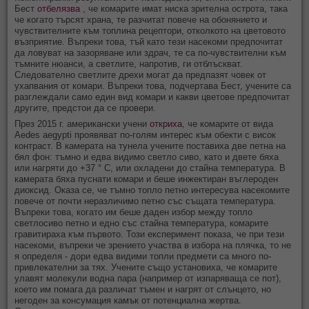
Бест
отбелязва
, че комарите имат ниска зрителна острота, така
че когато търсят храна, те разчитат повече на обонянието и
чувствителните към топлина рецептори, отколкото на цветовото
възприятие. Въпреки това, тъй като тези насекоми предпочитат
да ловуват на зазоряване или здрач, те са по-чувствителни към
тъмните нюанси, а светлите, напротив, ги отблъскват.
Следователно светлите дрехи могат да предпазят човек от
ухапвания от комари. Въпреки това, подчертава Бест, учените са
разглеждали само един вид комари и какви цветове предпочитат
другите, предстои да се провери.
През 2015 г. американски учени
откриха
, че комарите от вида
Aedes aegypti проявяват по-голям интерес към обекти с висок
контраст. В камерата на тунела учените поставиха две петна на
бял фон: тъмно и едва видимо светло сиво, като и двете бяха
или нагряти до +37 ° C, или охладени до стайна температура. В
камерата бяха пуснати комари и беше инжектиран въглероден
диоксид. Оказа се, че тъмно топло петно интересува насекомите
повече от почти неразличимо петно със същата температура.
Въпреки това, когато им беше даден избор между топло
светлосиво петно и едно със стайна температура, комарите
гравитираха към първото. Този експеримент показа, че при тези
насекоми, въпреки че зрението участва в избора на плячка, то не
я определя - дори едва видими топли предмети са много по-
привлекателни за тях. Учените също установиха, че комарите
улавят молекули водна пара (например от изпаряваща се пот),
което им помага да различат тъмен и нагрят от слънцето, но
негоден за консумация камък от потенциална жертва.