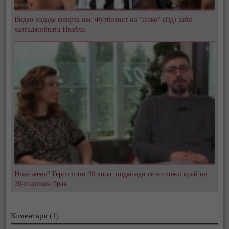
Видео издаде флирта им: Футболист на "Локо" (Пд) заби
чалгаджийката Ивайла
Нова жена? Геро стопи 50 кила, подмлади се и сложи край на
20-годишен брак
Коментари (1)