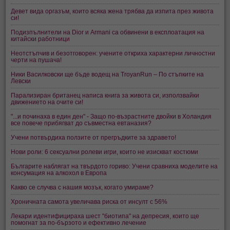
Девет вида оргазъм, които всяка жена трябва да изпита през живота
си!
Подизпълнители на Dior и Armani са обвинени в експлоатация на
китайски работници
Неотстъпчив и безотговорен: учените откриха характерни личностни
черти на пушача!
Ники Василковски ще бъде водещ на TroyanRun – По стъпките на
Левски
Парализиран британец написа книга за живота си, използвайки
движението на очите си!
"...и починаха в един ден" - Защо по-възрастните двойки в Холандия
все повече прибягват до съвместна евтаназия?
Учени потвърдиха ползите от прегръдките за здравето!
Нови роли: 6 сексуални ролеви игри, които не изискват костюми
Българите наблягат на твърдото гориво: Учени сравниха моделите на
консумация на алкохол в Европа
Какво се случва с нашия мозък, когато умираме?
Хроничната самота увеличава риска от инсулт с 56%
Лекари идентифицираха шест "биотипа" на депресия, които ще
помогнат за по-бързото и ефективно лечение