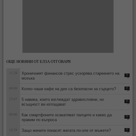
ОЩЕ НОВИНИ ОТ ЕЛЗА ОТГОВАРЯ
11:28
Хроничният финансов стрес ускорява стареенето на
0
мозъка
09:09
Колко чаши кафе на ден са безопасни за сърцето?
0
13:47
5 навика, които изглеждат здравословни, но
0
всъщност ви изтощават
09:00
Как смартфоните осакатяват палците и какво да
0
правим по въпроса
15:29
Защо жените понасят жегата по-зле от мъжете?
0