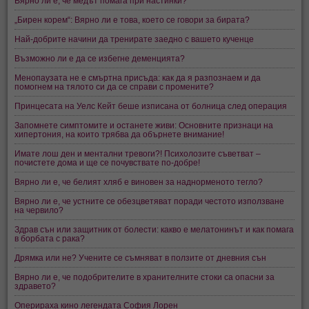
Вярно ли е, че медът помага при настинки?
„Бирен корем“: Вярно ли е това, което се говори за бирата?
Най-добрите начини да тренирате заедно с вашето кученце
Възможно ли е да се избегне деменцията?
Менопаузата не е смъртна присъда: как да я разпознаем и да
помогнем на тялото си да се справи с промените?
Принцесата на Уелс Кейт беше изписана от болница след операция
Запомнете симптомите и останете живи: Основните признаци на
хипертония, на които трябва да обърнете внимание!
Имате лош ден и ментални тревоги?! Психолозите съветват –
почистете дома и ще се почувствате по-добре!
Вярно ли е, че белият хляб е виновен за наднорменото тегло?
Вярно ли е, че устните се обезцветяват поради честото използване
на червило?
Здрав сън или защитник от болести: какво е мелатонинът и как помага
в борбата с рака?
Дрямка или не? Учените се съмняват в ползите от дневния сън
Вярно ли е, че подобрителите в хранителните стоки са опасни за
здравето?
Оперираха кино легендата София Лорен