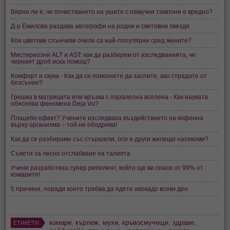
Вярно ли е, че почистването на ушите с памучни тампони е вредно?
Д-р Емилова раздава автографи на родни и световни звезди
Кои цветове слънчеви очила са най-популярни сред жените?
Мистериозни ALT и AST: как да разберем от изследванията, че
черният дроб иска помощ?
Комфорт и скука - Как да си помогнете да заспите, ако страдате от
безсъние?
Грешка в матрицата или връзка с паралелна вселена - Как науката
обяснява феномена Deja Vu?
Плацебо ефект? Учените изследваха въздействието на кофеина
върху организма – той не ободрява!
Как да се разбираме със стършели, оси и други жилещи насекоми?
Съвети за лесно отслабване на талията
Учени разработиха супер репелент, който ще ви спаси от 99% от
комарите!
5 причини, поради които трябва да ядете авокадо всеки ден
комари
,
кърлеж
,
мухи
,
кръвосмучещи
,
здраве
,
ЕТИКЕТИ