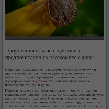
Снимка:
rawpixel.com
Проучвания показват цветовите
предпочитания на насекомите с жила
Общоприето схващане е, че кърлежи, комари, конски мухи и
други животни се привличат от дрехи в едни цветове и се
отблъскват от други. Проверяващите факти на проекта
„Проверено модеия“
установиха
дали това убеждение се
потвърждава от научни данни.
Подобни изявления се публикуват както от медиите, така и от
медицинските портали, но няма консенсус какъв цвят дрехи може
да спаси човек от ухапване. Например, някои източници пишат ,
че кърлежите са привлечени от бялото, докато други казват, че
то (както светлите цветове като цяло ) ги отблъсква. Смята се, че