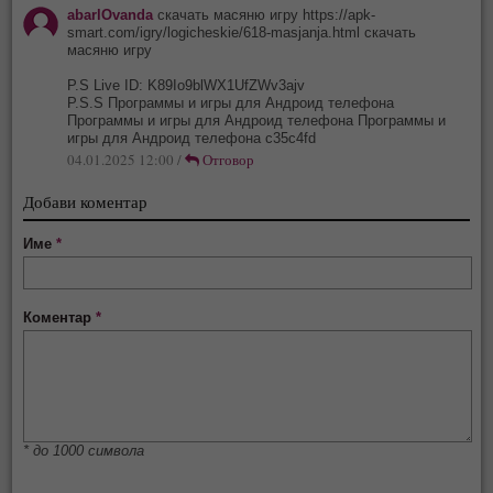
abarlOvanda
скачать масяню игру https://apk-
smart.com/igry/logicheskie/618-masjanja.html скачать
масяню игру
P.S Live ID: K89Io9blWX1UfZWv3ajv
P.S.S Программы и игры для Андроид телефона
Программы и игры для Андроид телефона Программы и
игры для Андроид телефона c35c4fd
04.01.2025 12:00 /
Отговор
Добави коментар
Име
*
Коментар
*
* до 1000 символа