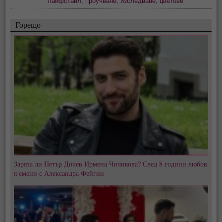
лайфстайл
,
проучване
,
изследване
,
цветове
Горещо
Заряза ли Петър Дочев Ирмена Чичикова? След 8 години любов
я смени с Александра Фейгин