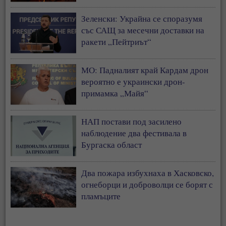
Зеленски: Украйна се споразумя
със САЩ за месечни доставки на
ракети „Пейтриът“
МО: Падналият край Кардам дрон
вероятно е украински дрон-
примамка „Майя“
НАП постави под засилено
наблюдение два фестивала в
Бургаска област
Два пожара избухнаха в Хасковско,
огнеборци и доброволци се борят с
пламъците