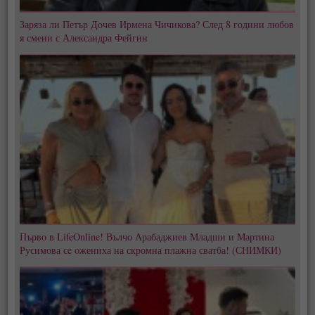
Заряза ли Петър Дочев Ирмена Чичикова? След 8 години любов
я смени с Александра Фейгин
Първо в LifeOnline! Вълчо Арабаджиев Младши и Мартина
Русимова сe oжениха на скромна плажна сватба! (СНИМКИ)