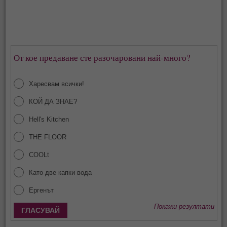
От кое предаване сте разочаровани най-много?
Харесвам всички!
КОЙ ДА ЗНАЕ?
Hell's Kitchen
THE FLOOR
COOLt
Като две капки вода
Ергенът
Покажи резултати