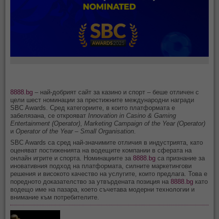
8888.bg
– най-добрият сайт за казино и спорт – беше отличен с
цели шест номинации за престижните международни награди
SBC Awards. Сред категориите, в които платформата е
забелязана, се открояват
Innovation in Casino & Gaming
Entertainment (Operator)
,
Marketing Campaign of the Year (Operator)
и
Operator of the Year – Small Organisation
.
SBC Awards са сред най-значимите отличия в индустрията, като
оценяват постиженията на водещите компании в сферата на
онлайн игрите и спорта. Номинациите за
8888.bg
са признание за
иновативния подход на платформата, силните маркетингови
решения и високото качество на услугите, които предлага. Това е
поредното доказателство за утвърдената позиция на
8888.bg
като
водещо име на пазара, което съчетава модерни технологии и
внимание към потребителите.