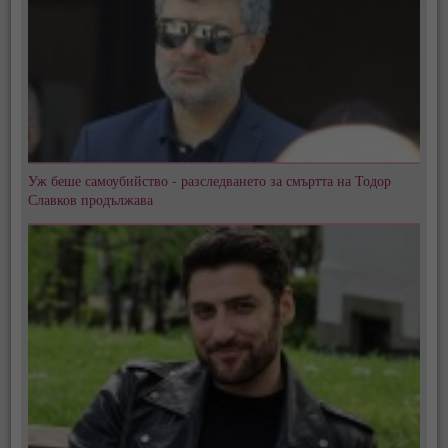
Уж беше самоубийство - разследването за смъртта на Тодор
Славков продължава