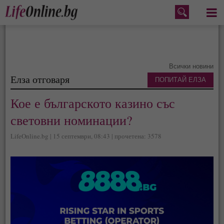
Меню
Всички новини
Елза отговаря
ПОПИТАЙ ЕЛЗА
Кое е българското казино със
световни номинации?
LifeOnline.bg | 15 септември, 08:43 | прочетена: 3578