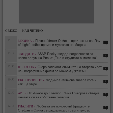
СВЕЖО
НАЙ-ЧЕТЕНО
15:19
МУЗИКА »
Почина Уилям Орбит – архитектът на „Ray
0
of Light“, който промени музиката на Мадона
13:14
ЗВЕЗДИТЕ »
A$AP Rocky издаде подробности за
0
новия албум на Риана: „Тя е в студиото в момента“
12:56
ФЕН ЗОНА »
Скоро започват снимките на втората част
0
на биографичния филм за Майкъл Джексън
10:50
ЕКСКЛУЗИВНО »
Людмила Живкова знаела кога и
0
как ще умре
12:30
АРТ »
От Чикаго до Созопол: Лина Григорова сбъдна
0
мечтата си за собствена галерия
12:13
РИАЛИТИ »
Любовта им приключи! Брадърите
0
Стефан и Сияна се разделиха с гръм и трясък