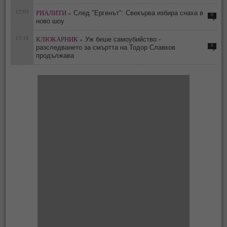
12:03
РИАЛИТИ »
След "Ергенът": Свекърва избира снаха в
0
ново шоу
13:18
КЛЮКАРНИК »
Уж беше самоубийство -
0
разследването за смъртта на Тодор Славков
продължава