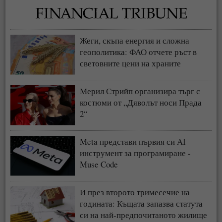
Жеги, скъпа енергия и сложна
геополитика: ФАО отчете ръст в
световните цени на храните
Мерил Стрийп организира търг с
костюми от „Дяволът носи Прада
2“
Meta представи първия си AI
инструмент за програмиране -
Muse Code
И през второто тримесечие на
годината: Къщата запазва статута
си на най-предпочитаното жилище