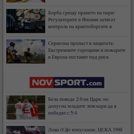
у нас
Борба срещу прането на пари:
Регулаторите в Япония затягат
контрола на криптоборсите в
страната
Сериозна пропаст в защитата:
Екстремните горещини и пожарите
в Европа поставят под риск
застрахователния модел
Бела поведе 2:0 на Царя, но
допусна младите левскари да я
победят с 5:4
Локо (Сф) изпускаше, ЦСКА 1948