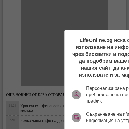
LifeOnline.bg иска
използване на инфо
чрез бисквитки и под
да подобрим вашет
нашия сайт, да ан
използвате и за ма
Персонализирана р
ОЩЕ НОВИНИ ОТ ЕЛЗА ОТГОВАРЯ
преброяване на по
трафик
11:28
Хроничният финансов стрес ускорява стареенето на
0
мозъка
Съхраняване на и/и
09:09
информация на уст
Колко чаши кафе на ден са безопасни за сърцето?
0