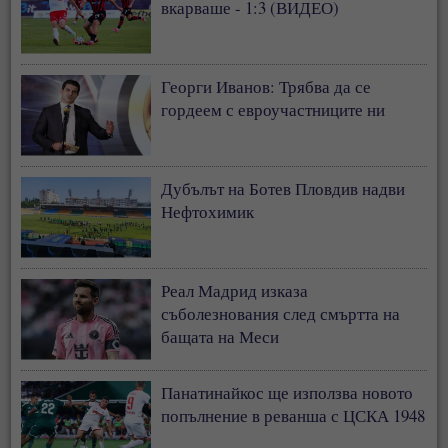
вкарваше - 1:3 (ВИДЕО)
Георги Иванов: Трябва да се
гордеем с евроучастниците ни
Дубълът на Ботев Пловдив надви
Нефтохимик
Реал Мадрид изказа
съболезнования след смъртта на
бащата на Меси
Панатинайкос ще използва новото
попълнение в реванша с ЦСКА 1948