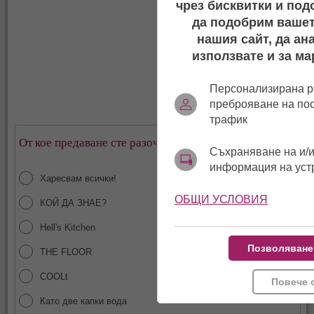
чрез бисквитки и под
да подобрим вашет
нашия сайт, да ан
използвате и за ма
Персонализирана р
преброяване на по
трафик
От кое предаване сте разочаровани най-много?
Съхраняване на и/и
информация на уст
Харесвам всички!
ОБЩИ УСЛОВИЯ
КОЙ ДА ЗНАЕ?
Hell's Kitchen
Позволяване
THE FLOOR
COOLt
Повече 
Като две капки вода