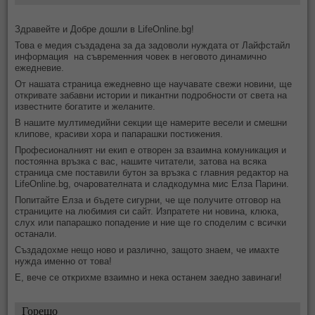
Здравейте и Добре дошли в LifeOnline.bg!
Това е медия създадена за да задоволи нуждата от Лайфстайл
информация на съвременния човек в неговото динамично
ежедневие.
От нашата страница ежедневно ще научавате свежи новини, ще
откривате забавни истории и пикантни подробности от света на
известните богатите и желаните.
В нашите мултимедийни секции ще намерите весели и смешни
клипове, красиви хора и папарашки постижения.
Професионалният ни екип е отворен за взаимна комуникация и
постоянна връзка с вас, нашите читатели, затова на всяка
страница сме поставили бутон за връзка с главния редактор на
LifeOnline.bg, очарователната и сладкодумна мис Елза Парини.
Попитайте Елза и бъдете сигурни, че ще получите отговор на
страниците на любимия си сайт. Изпратете ни новина, клюка,
слух или папарашко попадение и ние ще го споделим с всички
останали.
Създадохме нещо ново и различно, защото знаем, че имахте
нужда именно от това!
Е, вече се открихме взаимно и нека останем заедно завинаги!
Горещо