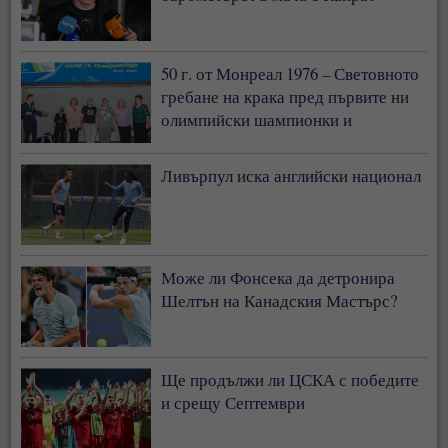
50 г. от Монреал 1976 – Световното
гребане на крака пред първите ни
олимпийски шампионки и
медалистки
Ливърпул иска английски национал
Може ли Фонсека да детронира
Шелтън на Канадския Мастърс?
Ще продължи ли ЦСКА с победите
и срещу Септември