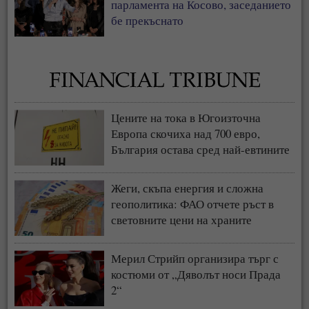
парламента на Косово, заседанието
бе прекъснато
Цените на тока в Югоизточна
Европа скочиха над 700 евро,
България остава сред най-евтините
пазари
Жеги, скъпа енергия и сложна
геополитика: ФАО отчете ръст в
световните цени на храните
Мерил Стрийп организира търг с
костюми от „Дяволът носи Прада
2“