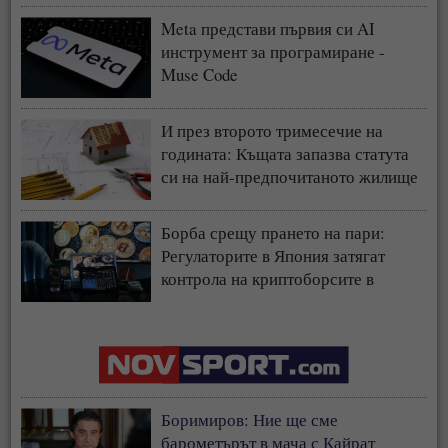
Meta представи първия си AI
инструмент за програмиране -
Muse Code
И през второто тримесечие на
годината: Къщата запазва статута
си на най-предпочитаното жилище
у нас
Борба срещу прането на пари:
Регулаторите в Япония затягат
контрола на криптоборсите в
страната
Боримиров: Ние ще сме
барометърът в мача с Кайрат