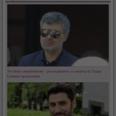
Уж беше самоубийство - разследването за смъртта на Тодор
Славков продължава