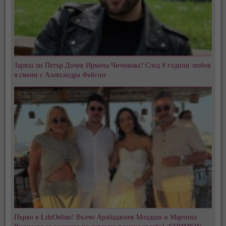
Заряза ли Петър Дочев Ирмена Чичикова? След 8 години любов
я смени с Александра Фейгин
Първо в LifeOnline! Вълчо Арабаджиев Младши и Мартина