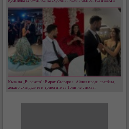
Русимова сe oжениха на скромна плажна сватба! (СНИМКИ)
Къна на „Високото": Емрах Стораро и Айлян преди сватбата,
докато скандалите и тревогите за Тони не стихват