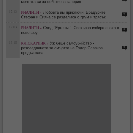
мечтата си за собствена галерия
12:13
РИАЛИТИ »
Любовта им приключи! Брадърите
0
Стефан и Сияна се разделиха с гръм и трясък
12:03
РИАЛИТИ »
След "Ергенът": Свекърва избира снаха в
0
ново шоу
13:18
КЛЮКАРНИК »
Уж беше самоубийство -
0
разследването за смъртта на Тодор Славков
продължава