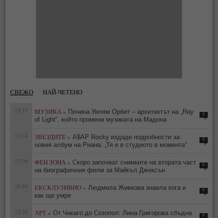
СВЕЖО
НАЙ-ЧЕТЕНО
15:19
МУЗИКА »
Почина Уилям Орбит – архитектът на „Ray
0
of Light“, който промени музиката на Мадона
13:14
ЗВЕЗДИТЕ »
A$AP Rocky издаде подробности за
0
новия албум на Риана: „Тя е в студиото в момента“
12:56
ФЕН ЗОНА »
Скоро започват снимките на втората част
0
на биографичния филм за Майкъл Джексън
10:50
ЕКСКЛУЗИВНО »
Людмила Живкова знаела кога и
0
как ще умре
12:30
АРТ »
От Чикаго до Созопол: Лина Григорова сбъдна
0