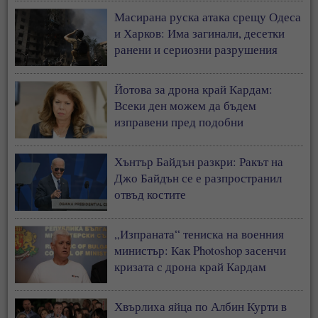
Масирана руска атака срещу Одеса
и Харков: Има загинали, десетки
ранени и сериозни разрушения
Йотова за дрона край Кардам:
Всеки ден можем да бъдем
изправени пред подобни
инциденти
Хънтър Байдън разкри: Ракът на
Джо Байдън се е разпространил
отвъд костите
„Изпраната“ тениска на военния
министър: Как Photoshop засенчи
кризата с дрона край Кардам
Хвърлиха яйца по Албин Курти в