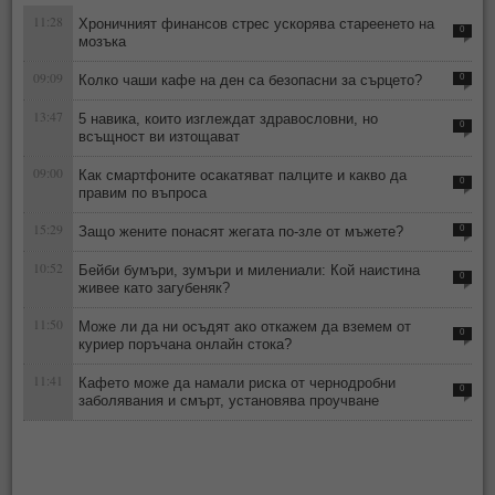
11:28
Хроничният финансов стрес ускорява стареенето на
0
мозъка
09:09
Колко чаши кафе на ден са безопасни за сърцето?
0
13:47
5 навика, които изглеждат здравословни, но
0
всъщност ви изтощават
09:00
Как смартфоните осакатяват палците и какво да
0
правим по въпроса
15:29
Защо жените понасят жегата по-зле от мъжете?
0
10:52
Бейби бумъри, зумъри и милениали: Кой наистина
0
живее като загубеняк?
11:50
Може ли да ни осъдят ако откажем да вземем от
0
куриер поръчана онлайн стока?
11:41
Кафето може да намали риска от чернодробни
0
заболявания и смърт, установява проучване