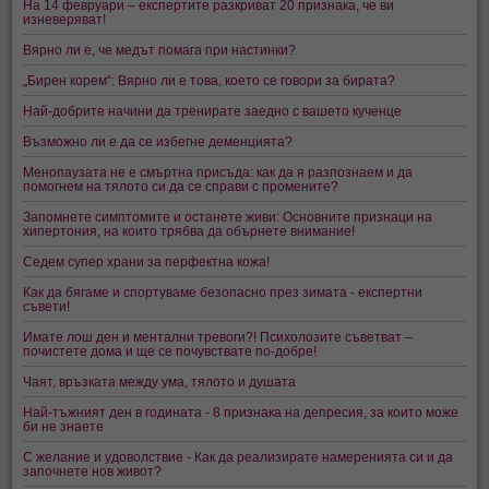
На 14 февруари – експертите разкриват 20 признака, че ви
изневеряват!
Вярно ли е, че медът помага при настинки?
„Бирен корем“: Вярно ли е това, което се говори за бирата?
Най-добрите начини да тренирате заедно с вашето кученце
Възможно ли е да се избегне деменцията?
Менопаузата не е смъртна присъда: как да я разпознаем и да
помогнем на тялото си да се справи с промените?
Запомнете симптомите и останете живи: Основните признаци на
хипертония, на които трябва да обърнете внимание!
Седем супер храни за перфектна кожа!
Как да бягаме и спортуваме безопасно през зимата - експертни
съвети!
Имате лош ден и ментални тревоги?! Психолозите съветват –
почистете дома и ще се почувствате по-добре!
Чаят, връзката между ума, тялото и душата
Най-тъжният ден в годината - 8 признака на депресия, за които може
би не знаете
С желание и удоволствие - Как да реализирате намеренията си и да
започнете нов живот?