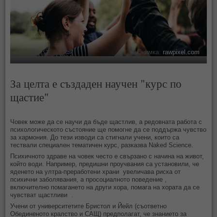
Снимка:
rawpixel.com
За целта е създаден научен "курс по
щастие"
Човек може да се научи да бъде щастлив, а редовната работа с
психологическото състояние ще помогне да се поддържа чувство
за хармония. До тези изводи са стигнали учени, които са
тествали специален тематичен курс, разказва Naked Science.
Психичното здраве на човек често е свързано с начина на живот,
който води. Например, предишни проучвания са установили, че
яденето на ултра-преработени храни увеличава риска от
психични заболявания, а просоциалното поведение ,
включително помагането на други хора, помага на хората да се
чувстват щастливи .
Учени от университетите Бристол и Йейл (съответно
Обединеното кралство и САЩ) предполагат, че знанието за