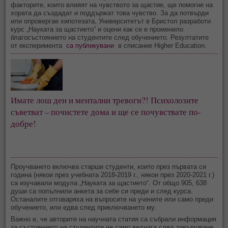
факторите, които влияят на чувството за щастие, ще помогне на
хората да създадат и поддържат това чувство. За да потвърди
или опровергае хипотезата, Университетът в Бристол разработи
курс „Науката за щастието“ и оцени как се е променило
благосъстоянието на студентите след обучението. Резултатите
от експеримента
са публикувани
в списание Higher Education.
Имате лош ден и ментални тревоги?! Психолозите
съветват – почистете дома и ще се почувствате по-
добре!
Проучването включва старши студенти, които през първата си
година (някои през учебната 2018-2019 г., някои през 2020-2021 г.)
са изучавали модула „Науката за щастието“. От общо 905, 638
души са попълнили анкета за себе си преди и след курса.
Останалите отговаряха на въпросите на учените или само преди
обучението, или едва след приключването му.
Важно е, че авторите на научната статия са събрали информация
за състоянието на студентите не само веднага след завършване