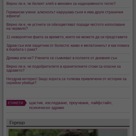
Вярно ли е, че белият хляб е виновен за наднорменото тегло?
Германски учени: алкохолът нарушава съня и има други странични
ефекти!
Вярно ли е, че устните се обезцветяват поради честото използване
на червило?
11 невероятни факта за времето, които не можете да си представите
Здрав сън или защитник от болести: какво е мелатонинът и как помага
в борбата с рака?
Дрямка или не? Учените се съмняват в ползите от дневния сън
Вярно ли е, че подобрителите в хранителните стоки са опасни за
здравето?
Нездрав интерес! Защо хората са толкова привлечени от истории за
серийни убийци?
щастие
,
изследване
,
проучване
,
лайфстайл
,
ЕТИКЕТИ
психическо здраве
Горещо