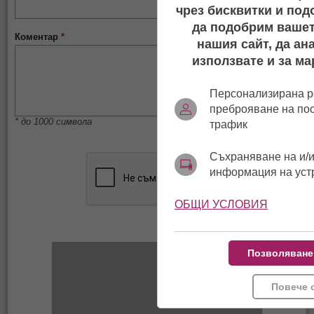
чрез бисквитки и под
да подобрим вашет
Коментар
*
нашия сайт, да ан
използвате и за ма
Персонализирана р
преброяване на по
* до 1000 символа
трафик
Съхраняване на и/и
информация на уст
ОБЩИ УСЛОВИЯ
Позволяване
Повече 