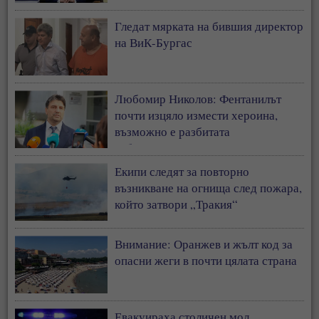
рождение
Гледат мярката на бившия директор
на ВиК-Бургас
Любомир Николов: Фентанилът
почти изцяло измести хероина,
възможно е разбитата
лаборатория да е единствената у
нас
Екипи следят за повторно
възникване на огнища след пожара,
който затвори „Тракия“
Внимание: Оранжев и жълт код за
опасни жеги в почти цялата страна
Евакуираха столичен мол.