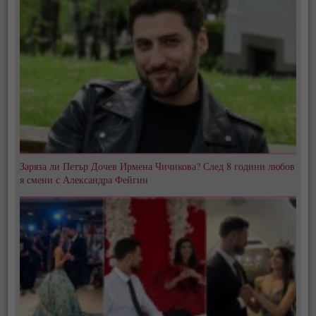
Заряза ли Петър Дочев Ирмена Чичикова? След 8 години любов
я смени с Александра Фейгин