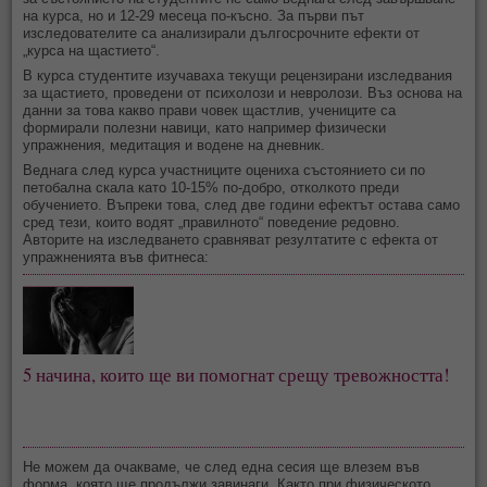
на курса, но и 12-29 месеца по-късно. За първи път
изследователите са анализирали дългосрочните ефекти от
„курса на щастието“.
В курса студентите изучаваха текущи рецензирани изследвания
за щастието, проведени от психолози и невролози. Въз основа на
данни за това какво прави човек щастлив, учениците са
формирали полезни навици, като например физически
упражнения, медитация и водене на дневник.
Веднага след курса участниците оцениха състоянието си по
петобална скала като 10-15% по-добро, отколкото преди
обучението. Въпреки това, след две години ефектът остава само
сред тези, които водят „правилното“ поведение редовно.
Авторите на изследването сравняват резултатите с ефекта от
упражненията във фитнеса:
5 начина, които ще ви помогнат срещу тревожността!
Не можем да очакваме, че след една сесия ще влезем във
форма, която ще продължи завинаги. Както при физическото