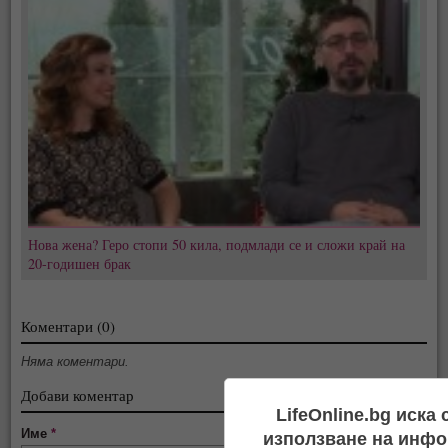
Нова жена? Геро стопи 50 кила, подмлади се и сложи край на
20-годишен брак
Коментари (0)
Няма коментари.
Добави коментар
LifeOnline.bg иска
Име
*
използване на инфо