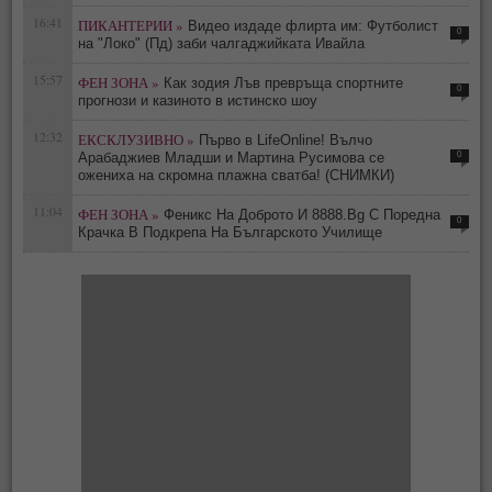
16:41
ПИКАНТЕРИИ »
Видео издаде флирта им: Футболист
0
на "Локо" (Пд) заби чалгаджийката Ивайла
15:57
ФЕН ЗОНА »
Как зодия Лъв превръща спортните
0
прогнози и казиното в истинско шоу
12:32
ЕКСКЛУЗИВНО »
Първо в LifeOnline! Вълчо
0
Арабаджиев Младши и Мартина Русимова сe
oжениха на скромна плажна сватба! (СНИМКИ)
11:04
ФЕН ЗОНА »
Феникс На Доброто И 8888.Bg С Поредна
0
Крачка В Подкрепа На Българското Училище