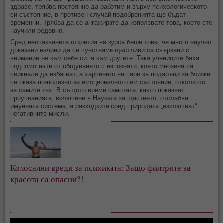
здраве, трябва постоянно да работим и върху психологическото
си състояние, в противен случай подобренията ще бъдат
временни. Трябва да се ангажирате да използвате това, което сте
научили редовно.
Сред неочакваните открития на курса беше това, че много научно
доказани начини да се чувстваме щастливи са свързани с
внимание не към себе си, а към другите. Така учениците бяха
подпомогнати от общуването с непознати, което мнозина са
свикнали да избягват, а харченето на пари за подаръци за близки
се оказа по-полезно за емоционалното им състояние, отколкото
за самите тях. В същото време самотата, както показват
проучванията, включени в Науката за щастието, отслабва
имунната система, а разходките сред природата „изключват“
негативните мисли.
Колосални вреди за психиката: Защо филтрите за
красота са опасни?!