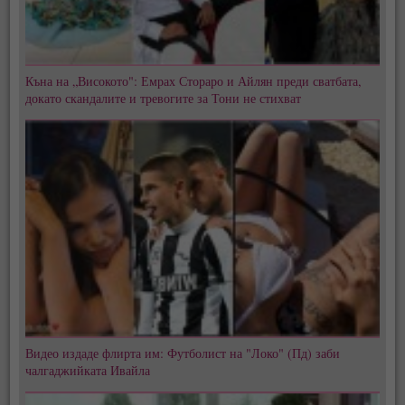
Къна на „Високото": Емрах Стораро и Айлян преди сватбата,
докато скандалите и тревогите за Тони не стихват
Видео издаде флирта им: Футболист на "Локо" (Пд) заби
чалгаджийката Ивайла