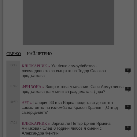
СВЕЖО
НАЙ-ЧЕТЕНО
13:18
КЛЮКАРНИК »
Уж беше самоубийство -
0
разследването за смъртта на Тодор Славков
продължава
11:49
ФЕН ЗОНА »
Защо е това мълчание: Саня Армутлиева
0
продължава да мълчи за раздялата с Дара?
10:50
АРТ »
Галерия 33 във Варна представя деветата
0
самостоятелна изложба на Красен Кралев - „Отвъд
съзерцанието“
17:24
КЛЮКАРНИК »
Заряза ли Петър Дочев Ирмена
0
Чичикова? След 8 години любов я смени с
Александра Фейгин