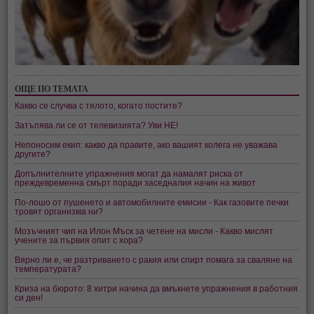
ОЩЕ ПО ТЕМАТА
Какво се случва с тялото, когато постите?
Затъпява ли се от телевизията? Уви НЕ!
Непоносим екип: какво да правите, ако вашият колега не уважава
другите?
Допълнителните упражнения могат да намалят риска от
преждевременна смърт поради заседналия начин на живот
По-лошо от пушенето и автомобилните емисии - Как газовите печки
тровят организма ни?
Мозъчният чип на Илон Мъск за четене на мисли - Какво мислят
учените за първия опит с хора?
Вярно ли е, че разтриването с ракия или спирт помага за сваляне на
температурата?
Криза на бюрото: 8 хитри начина да вмъкнете упражнения в работния
си ден!