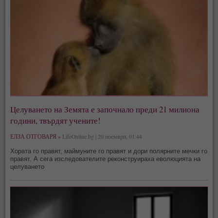
Целуването на Земята е започнало преди 21 милиона
години, твърдят учените!
ЕЛЗА ОТГОВАРЯ »
LifeOnline.bg | 20 ноември, 01:44
Хората го правят, маймуните го правят и дори полярните мечки го
правят. А сега изследователите реконструираха еволюцията на
целуването