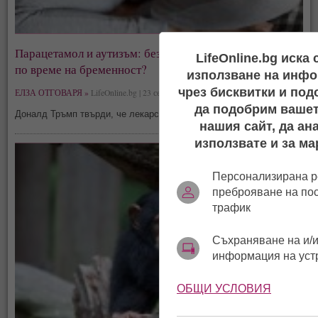
Парацетамол и аутизъм: безопасно ли е да се приема
LifeOnline.bg иска
по време на бременност?
използване на инфо
чрез бисквитки и под
ЕЛЗА ОТГОВАРЯ »
LifeOnline.bg | 23 септември, 12:41
да подобрим вашет
Доналд Тръмп твърди, че лекарството причинява аутизъм.
нашия сайт, да ан
използвате и за ма
Персонализирана р
преброяване на по
трафик
Съхраняване на и/и
информация на уст
ОБЩИ УСЛОВИЯ