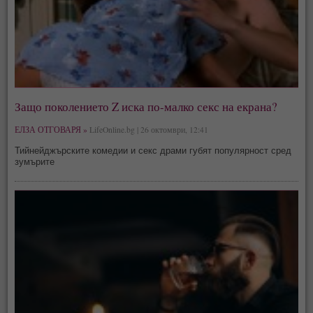
Защо поколението Z иска по-малко секс на екрана?
ЕЛЗА ОТГОВАРЯ »
LifeOnline.bg | 26 октомври, 12:41
Тийнейджърските комедии и секс драми губят популярност сред
зумърите