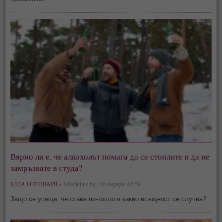
Вярно ли е, че алкохолът помага да се стоплите и да не
замръзвате в студа?
ЕЛЗА ОТГОВАРЯ »
LifeOnline.bg | 10 януари, 02:59
Защо се усеща, че става по-топло и какво всъщност се случва?