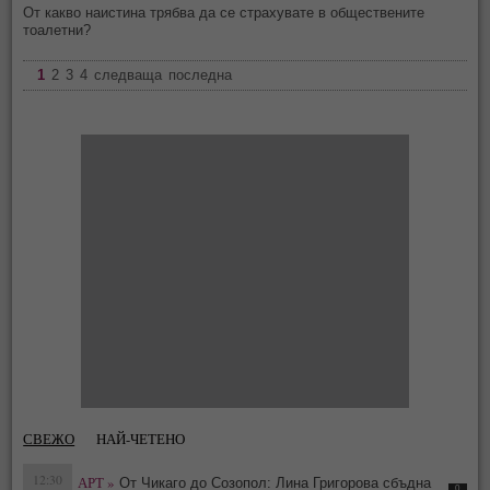
От какво наистина трябва да се страхувате в обществените
тоалетни?
1
2
3
4
следваща
последна
СВЕЖО
НАЙ-ЧЕТЕНО
12:30
АРТ »
От Чикаго до Созопол: Лина Григорова сбъдна
0