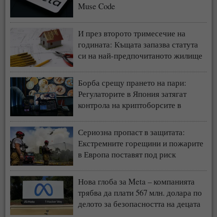
Muse Code
И през второто тримесечие на
годината: Къщата запазва статута
си на най-предпочитаното жилище
у нас
Борба срещу прането на пари:
Регулаторите в Япония затягат
контрола на криптоборсите в
страната
Сериозна пропаст в защитата:
Екстремните горещини и пожарите
в Европа поставят под риск
застрахователния модел
Нова глоба за Meta – компанията
трябва да плати 567 млн. долара по
делото за безопасността на децата