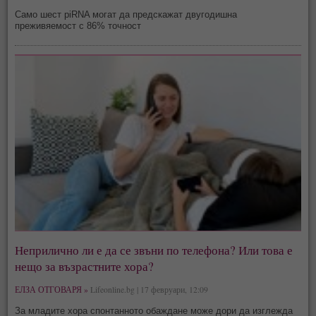
Само шест piRNA могат да предскажат двугодишна
преживяемост с 86% точност
Неприлично ли е да се звъни по телефона? Или това е
нещо за възрастните хора?
ЕЛЗА ОТГОВАРЯ »
Lifeonline.bg | 17 февруари, 12:09
За младите хора спонтанното обаждане може дори да изглежда