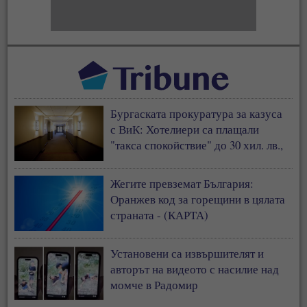
Бургаската прокуратура за казуса
с ВиК: Хотелиери са плащали
"такса спокойствие" до 30 хил. лв.,
за да не им спират водата
Жегите превземат България:
Оранжев код за горещини в цялата
страната - (КАРТА)
Установени са извършителят и
авторът на видеото с насилие над
момче в Радомир