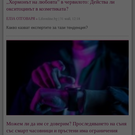
„Хормонът на любовта“ в червилото: Действа ли
окситоцинът в козметиката?
ЕЛЗА ОТГОВАРЯ »
Lifeonline.bg | 31 май, 12:18
Какво казват експертите за тази тенденция?
Можем ли да им се доверим? Проследяването на съня
със смарт часовници и пръстени има ограничения