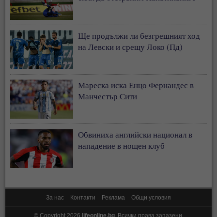
Ще продължи ли безгрешният ход
на Левски и срещу Локо (Пд)
Мареска иска Енцо Фернандес в
Манчестър Сити
Обвиниха английски национал в
нападение в нощен клуб
За нас
Контакти
Реклама
Общи условия
© Copyright 2026
lifeonline.bg
. Всички права запазени.