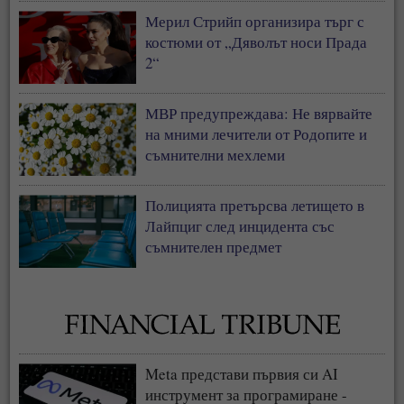
Мерил Стрийп организира търг с
костюми от „Дяволът носи Прада
2“
МВР предупреждава: Не вярвайте
на мними лечители от Родопите и
съмнителни мехлеми
Полицията претърсва летището в
Лайпциг след инцидента със
съмнителен предмет
Meta представи първия си AI
инструмент за програмиране -