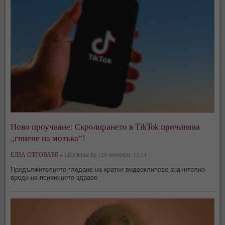
Ново проучване: Скролирането в TikTok причинява
„гниене на мозъка“!
ЕЛЗА ОТГОВАРЯ »
LifeOnline.bg | 29 ноември, 12:14
Продължителното гледане на кратки видеоклипове значително
вреди на психичното здраве