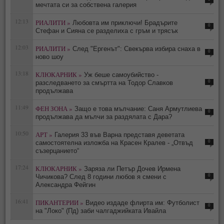
мечтата си за собствена галерия
12:13
РИАЛИТИ »
Любовта им приключи! Брадърите
0
Стефан и Сияна се разделиха с гръм и трясък
12:03
РИАЛИТИ »
След "Ергенът": Свекърва избира снаха в
0
ново шоу
13:18
КЛЮКАРНИК »
Уж беше самоубийство -
0
разследването за смъртта на Тодор Славков
продължава
11:49
ФЕН ЗОНА »
Защо е това мълчание: Саня Армутлиева
0
продължава да мълчи за раздялата с Дара?
10:50
АРТ »
Галерия 33 във Варна представя деветата
0
самостоятелна изложба на Красен Кралев - „Отвъд
съзерцанието“
17:24
КЛЮКАРНИК »
Заряза ли Петър Дочев Ирмена
0
Чичикова? След 8 години любов я смени с
Александра Фейгин
16:41
ПИКАНТЕРИИ »
Видео издаде флирта им: Футболист
0
на "Локо" (Пд) заби чалгаджийката Ивайла