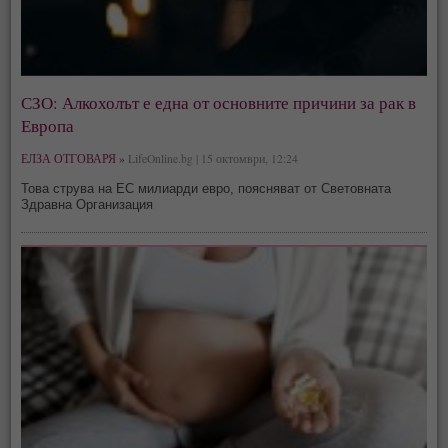
СЗО: Алкохолът е една от основните причини за рак в
Европа
ЕЛЗА ОТГОВАРЯ »
LifeOnline.bg | 15 октомври, 12:24
Това струва на ЕС милиарди евро, поясняват от Световната
Здравна Организация