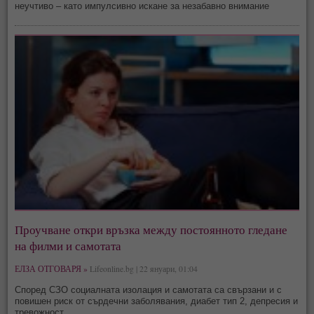
неучтиво – като импулсивно искане за незабавно внимание
Проучване откри връзка между постоянното гледане
на филми и самотата
ЕЛЗА ОТГОВАРЯ »
Lifeonline.bg | 22 януари, 01:04
Според СЗО социалната изолация и самотата са свързани и с
повишен риск от сърдечни заболявания, диабет тип 2, депресия и
тревожност