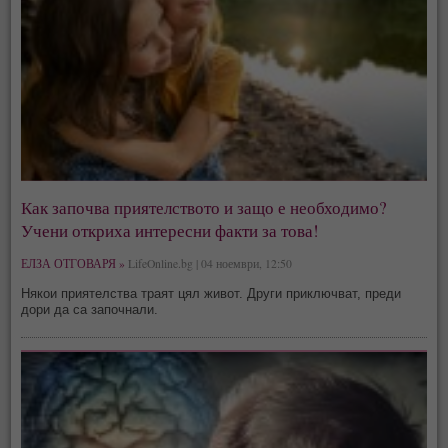
Как започва приятелството и защо е необходимо?
Учени откриха интересни факти за това!
ЕЛЗА ОТГОВАРЯ »
LifeOnline.bg | 04 ноември, 12:50
Някои приятелства траят цял живот. Други приключват, преди
дори да са започнали.