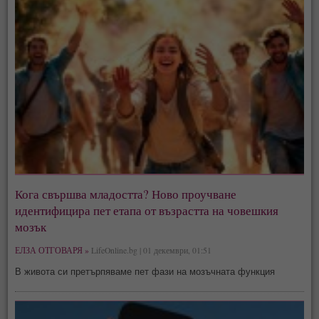
Кога свършва младостта? Ново проучване
идентифицира пет етапа от възрастта на човешкия
мозък
ЕЛЗА ОТГОВАРЯ »
LifeOnline.bg | 01 декември, 01:51
В живота си претърпяваме пет фази на мозъчната функция