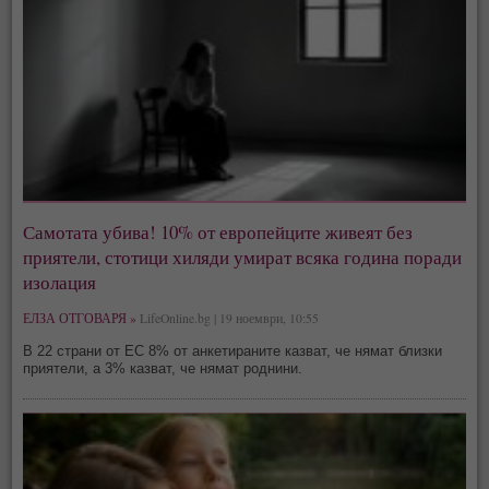
Самотата убива! 10% от европейците живеят без
приятели, стотици хиляди умират всяка година поради
изолация
ЕЛЗА ОТГОВАРЯ »
LifeOnline.bg | 19 ноември, 10:55
В 22 страни от ЕС 8% от анкетираните казват, че нямат близки
приятели, а 3% казват, че нямат роднини.