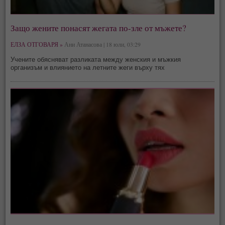
Защо жените понасят жегата по-зле от мъжете?
ЕЛЗА ОТГОВАРЯ »
Ани Атанасова | 18 юли, 03:29
Учените обясняват разликата между женския и мъжкия
организъм и влиянието на летните жеги върху тях