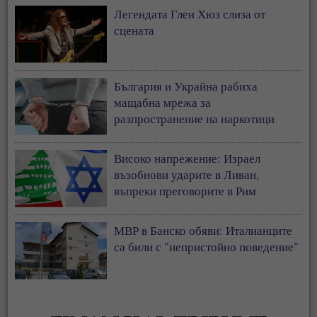
Легендата Глен Хюз слиза от
сцената
България и Украйна рабиха
мащабна мрежа за
разпространение на наркотици
Високо напрежение: Израел
възобнови ударите в Ливан,
въпреки преговорите в Рим
МВР в Банско обяви: Италианците
са били с "непристойно поведение"