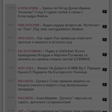
17:24
КЛЮКАРНИК »
Заряза ли Петър Дочев Ирмена
0
Чичикова? След 8 години любов я смени с
Александра Фейгин
16:41
ПИКАНТЕРИИ »
Видео издаде флирта им: Футболист
0
на "Локо" (Пд) заби чалгаджийката Ивайла
15:57
ФЕН ЗОНА »
Как зодия Лъв превръща спортните
0
прогнози и казиното в истинско шоу
12:32
ЕКСКЛУЗИВНО »
Първо в LifeOnline! Вълчо
0
Арабаджиев Младши и Мартина Русимова сe
oжениха на скромна плажна сватба! (СНИМКИ)
11:04
ФЕН ЗОНА »
Феникс На Доброто И 8888.Bg С Поредна
0
Крачка В Подкрепа На Българското Училище
16:01
РИАЛИТИ »
Ергенът Стоян промени визията си:
0
Хвърли очилата в морето след безболезнена
процедура
15:34
РИАЛИТИ »
Анна-Шермин: „Ергенът" омръзна на
0
хората, зрителите са пренаситени!
14:49
АРТ »
Старото училище на Созопол пази съкровищата