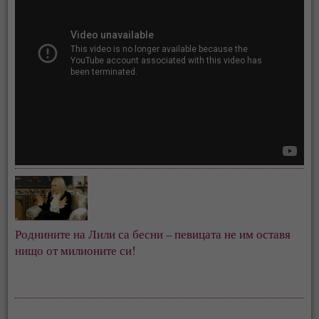
Роднините на Лили са бесни – певицата не им оставя
нищо от милионите си!