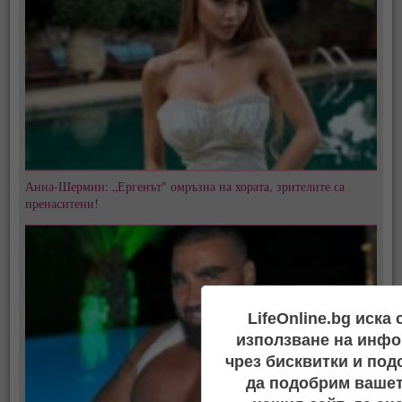
Анна-Шермин: „Ергенът" омръзна на хората, зрителите са
пренаситени!
LifeOnline.bg иска
използване на инфо
чрез бисквитки и под
да подобрим вашет