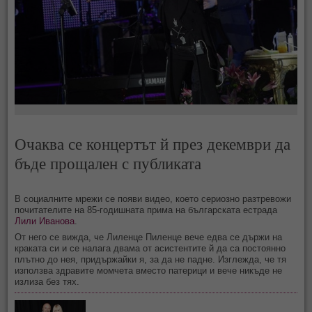
Очаква се концертът й през декември да
бъде прощален с публиката
В социалните мрежи се появи видео, което сериозно разтревожи
почитателите на 85-годишната прима на българската естрада
Лили Иванова
.
От него се вижда, че Лиленце Пиленце вече едва се държи на
краката си и се налага двама от асистентите й да са постоянно
плътно до нея, придържайки я, за да не падне. Изглежда, че тя
използва здравите момчета вместо патерици и вече никъде не
излиза без тях.