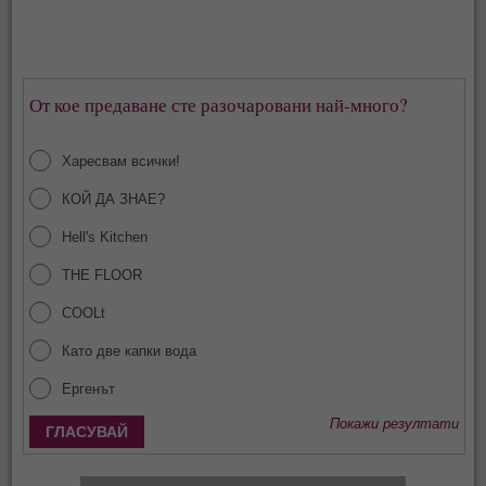
От кое предаване сте разочаровани най-много?
Харесвам всички!
КОЙ ДА ЗНАЕ?
Hell's Kitchen
THE FLOOR
COOLt
Като две капки вода
Ергенът
Покажи резултати