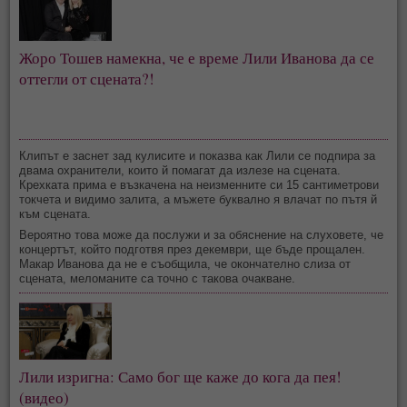
Жоро Тошев намекна, че е време Лили Иванова да се
оттегли от сцената?!
Клипът е заснет зад кулисите и показва как Лили се подпира за
двама охранители, които й помагат да излезе на сцената.
Крехката прима е възкачена на неизменните си 15 сантиметрови
токчета и видимо залита, а мъжете буквално я влачат по пътя й
към сцената.
Вероятно това може да послужи и за обяснение на слуховете, че
концертът, който подготвя през декември, ще бъде прощален.
Макар Иванова да не е съобщила, че окончателно слиза от
сцената, меломаните са точно с такова очакване.
Лили изригна: Само бог ще каже до кога да пея!
(видео)