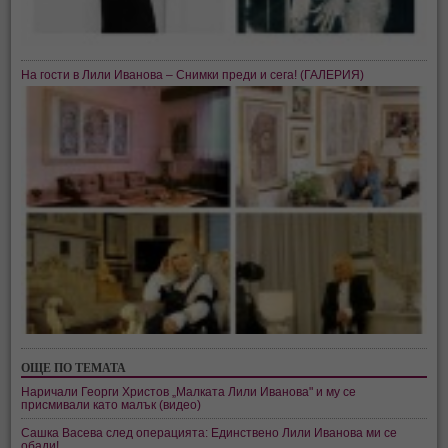
На гости в Лили Иванова – Снимки преди и сега! (ГАЛЕРИЯ)
ОЩЕ ПО ТЕМАТА
Наричали Георги Христов „Малката Лили Иванова" и му се
присмивали като малък (видео)
Сашка Васева след операцията: Единствено Лили Иванова ми се
обади!