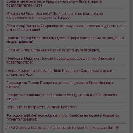
Софи и приятели пяха пред пълна зала – Лили изпрати
поздравителен букет!
Издиша ли Лили Иванова? Звездата вече не издържа на
напрежението от концертите! (видео)
Лили е жертва на хейтъри още от комунизма – намазали дръжките на
колата й с фекалии!
Провокаторка! Лили Иванова демонстрира самоирония на рождения
си ден! (снимки)
Лили изригна: Само бог ще каже до кога да пея! (видео)
Плачков и Мариана Попова с остри думи срещу Лили Иванова и
правителството!
Георги Христов пак захапа Лили Иванова и Фандъкова заради
концерта в НДК!
Безсмъртен Георги Парцалев „живее“ в дома на Лили Иванова!
(снимка)
Разкрита е причината за враждата между Фънки и Лили Иванова
(видео)
Истината за възрастта на Лили Иванова!
Фотошоп гаф! Кой обезобрази Лили Иванова на новия й плакат за
турнето? (снимки)
Лили Иванова прехвърля пенсията си на света девическа обител!