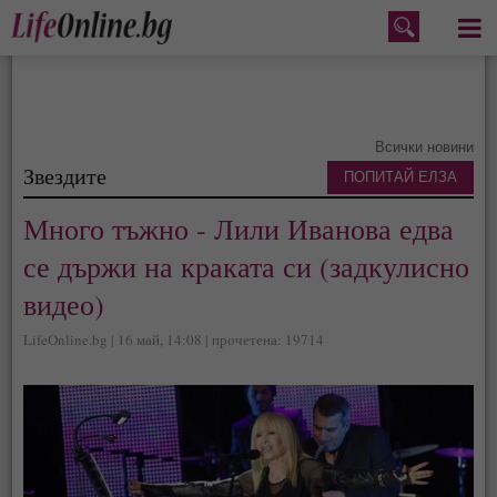
Меню
Всички новини
Звездите
ПОПИТАЙ ЕЛЗА
Много тъжно - Лили Иванова едва
се държи на краката си (задкулисно
видео)
LifeOnline.bg | 16 май, 14:08 | прочетена: 19714