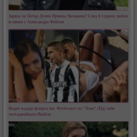
Заряза ли Петър Дочев Ирмена Чичикова? След 8 години любов
я смени с Александра Фейгин
Видео издаде флирта им: Футболист на "Локо" (Пд) заби
чалгаджийката Ивайла