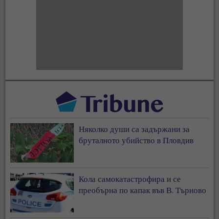
Няколко души са задържани за
бруталното убийство в Пловдив
Кола самокатастрофира и се
преобърна по капак във В. Търново