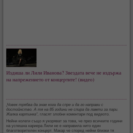
Издиша ли Лили Иванова? Звездата вече не издържа
на напрежението от концертите! (видео)
„Човек трябва да знае кога да спре и да го направи с
достойнство. А тя на 85 години не спира да ламти за пари.
Жалка картинка“
, гласят злобни коментари под видеото.
Нейни колеги също я укоряват за това, че през всичките години
на успешна кариера Лили не е направила нито един
благотворителен концерт. Макар че според нейни близки тя