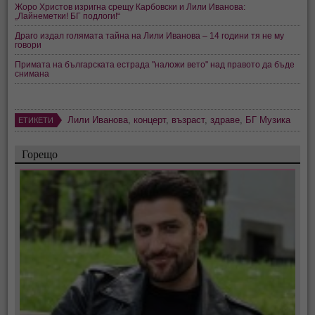
Жоро Христов изригна срещу Карбовски и Лили Иванова:
„Лайнеметки! БГ подлоги!“
Драго издал голямата тайна на Лили Иванова – 14 години тя не му
говори
Примата на българската естрада "наложи вето" над правото да бъде
снимана
Лили Иванова
,
концерт
,
възраст
,
здраве
,
БГ Музика
ЕТИКЕТИ
Горещо