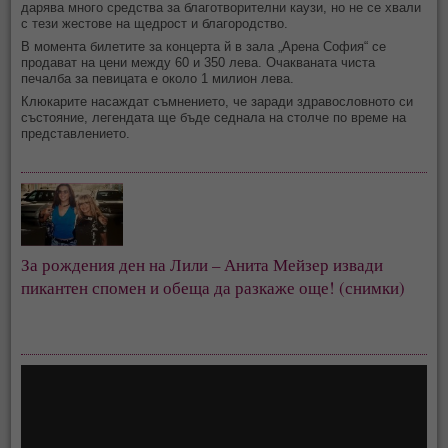
дарява много средства за благотворителни каузи, но не се хвали
с тези жестове на щедрост и благородство.
В момента билетите за концерта й в зала „Арена София“ се
продават на цени между 60 и 350 лева. Очакваната чиста
печалба за певицата е около 1 милион лева.
Клюкарите насаждат съмнението, че заради здравословното си
състояние, легендата ще бъде седнала на столче по време на
представлението.
За рождения ден на Лили – Анита Мейзер извади
пикантен спомен и обеща да разкаже още! (снимки)