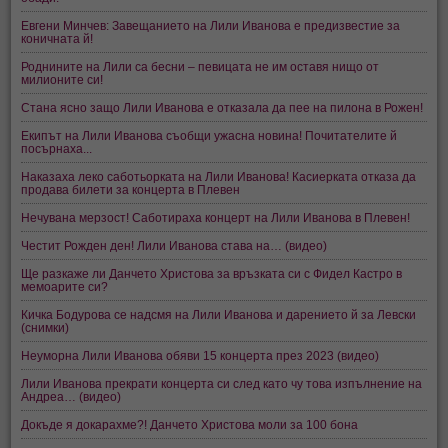
Евгени Минчев: Завещанието на Лили Иванова е предизвестие за
коничната й!
Роднините на Лили са бесни – певицата не им оставя нищо от
милионите си!
Стана ясно защо Лили Иванова е отказала да пее на пилона в Рожен!
Екипът на Лили Иванова съобщи ужасна новина! Почитателите й
посърнаха...
Наказаха леко саботьорката на Лили Иванова! Касиерката отказа да
продава билети за концерта в Плевен
Нечувана мерзост! Саботираха концерт на Лили Иванова в Плевен!
Честит Рожден ден! Лили Иванова става на… (видео)
Ще разкаже ли Данчето Христова за връзката си с Фидел Кастро в
мемоарите си?
Кичка Бодурова се надсмя на Лили Иванова и дарението й за Левски
(снимки)
Неуморна Лили Иванова обяви 15 концерта през 2023 (видео)
Лили Иванова прекрати концерта си след като чу това изпълнение на
Андреа… (видео)
Докъде я докарахме?! Данчето Христова моли за 100 бона