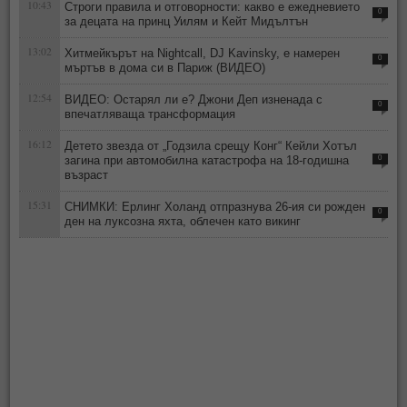
10:43
Строги правила и отговорности: какво е ежедневието
0
за децата на принц Уилям и Кейт Мидълтън
13:02
Хитмейкърът на Nightcall, DJ Kavinsky, е намерен
0
мъртъв в дома си в Париж (ВИДЕО)
12:54
ВИДЕО: Остарял ли е? Джони Деп изненада с
0
впечатляваща трансформация
16:12
Детето звезда от „Годзила срещу Конг“ Кейли Хотъл
загина при автомобилна катастрофа на 18-годишна
0
възраст
15:31
СНИМКИ: Ерлинг Холанд отпразнува 26-ия си рожден
0
ден на луксозна яхта, облечен като викинг