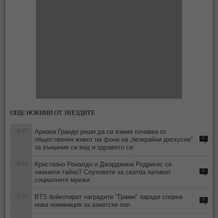
ОЩЕ НОВИНИ ОТ ЗВЕЗДИТЕ
14:27
Ариана Гранде реши да си вземе почивка от
обществения живот на фона на „безкрайни дискусии“
0
за външния си вид и здравето си.
15:16
Кристиано Роналдо и Джорджина Родригес се
оженили тайно? Слуховете за сватба заливат
0
социалните мрежи
15:29
BTS бойкотират наградите "Грами" заради спорна
0
нова номинация за азиатски поп