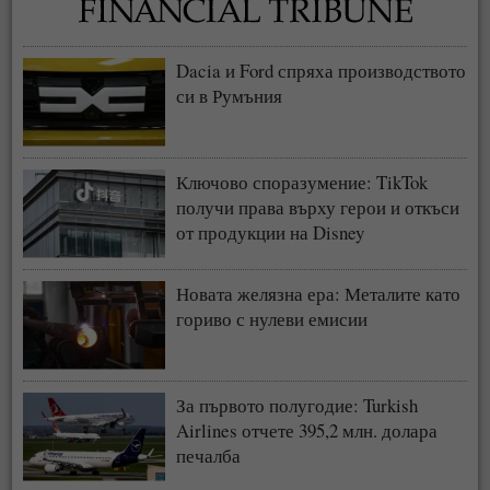
Dacia и Ford спряха производството
си в Румъния
Ключово споразумение: TikTok
получи права върху герои и откъси
от продукции на Disney
Новата желязна ера: Металите като
гориво с нулеви емисии
За първото полугодие: Turkish
Airlines отчете 395,2 млн. долара
печалба