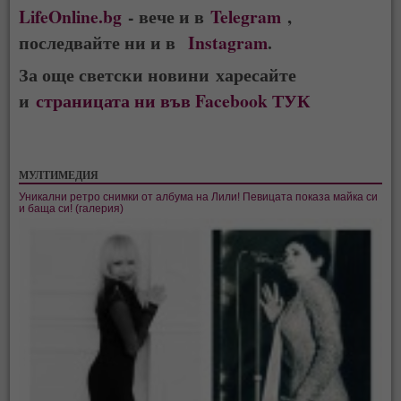
LifeOnline.bg
- вече и в
Telegram
,
последвайте ни и в
Instagram
.
За още светски новини харесайте
и
страницата ни във Facebook ТУК
МУЛТИМЕДИЯ
Уникални ретро снимки от албума на Лили! Певицата показа майка си
и баща си! (галерия)