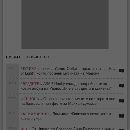
СВЕЖО
НАЙ-ЧЕТЕНО
15:19
МУЗИКА »
Почина Уилям Орбит – архитектът на „Ray
0
of Light“, който промени музиката на Мадона
13:14
ЗВЕЗДИТЕ »
A$AP Rocky издаде подробности за
0
новия албум на Риана: „Тя е в студиото в момента“
12:56
ФЕН ЗОНА »
Скоро започват снимките на втората част
0
на биографичния филм за Майкъл Джексън
10:50
ЕКСКЛУЗИВНО »
Людмила Живкова знаела кога и
0
как ще умре
12:30
АРТ »
От Чикаго до Созопол: Лина Григорова сбъдна