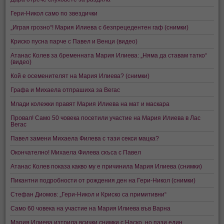
Гери-Никол само по звездички
„Играя грозно“! Мария Илиева с безпрецедентен гаф (снимки)
Криско пусна парче с Павел и Венци (видео)
Атанас Колев за бременната Мария Илиева: „Няма да ставам татко“
(видео)
Кой е осеменителят на Мария Илиева? (снимки)
Графа и Михаела отпрашиха за Вегас
Млади колежки правят Мария Илиева на мат и маскара
Провал! Само 50 човека посетили участие на Мария Илиева в Лас
Вегас
Павел замени Михаела Филева с тази секси мацка?
Окончателно! Михаела Филева скъса с Павел
Атанас Колев показа какво му е причинила Мария Илиева (снимки)
Пикантни подробности от рождения ден на Гери-Никол (снимки)
Стефан Диомов: „Гери-Никол и Криско са примитивни“
Само 60 човека на участие на Мария Илиева във Варна
Мария Илиева изтрила всички снимки с Наско, но пази един