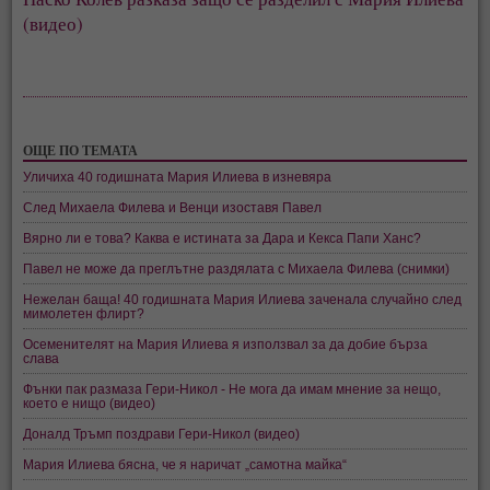
(видео)
ОЩЕ ПО ТЕМАТА
Уличиха 40 годишната Мария Илиева в изневяра
След Михаела Филева и Венци изоставя Павел
Вярно ли е това? Каква е истината за Дара и Кекса Папи Ханс?
Павел не може да преглътне раздялата с Михаела Филева (снимки)
Нежелан баща! 40 годишната Мария Илиева заченала случайно след
мимолетен флирт?
Осеменителят на Мария Илиева я използвал за да добие бърза
слава
Фънки пак размаза Гери-Никол - Не мога да имам мнение за нещо,
което е нищо (видео)
Доналд Тръмп поздрави Гери-Никол (видео)
Мария Илиева бясна, че я наричат „самотна майка“