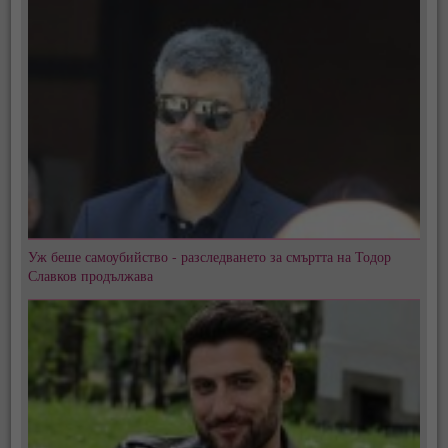
Уж беше самоубийство - разследването за смъртта на Тодор
Славков продължава