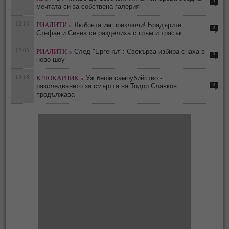
0
мечтата си за собствена галерия
12:13
РИАЛИТИ »
Любовта им приключи! Брадърите
0
Стефан и Сияна се разделиха с гръм и трясък
12:03
РИАЛИТИ »
След "Ергенът": Свекърва избира снаха в
0
ново шоу
13:18
КЛЮКАРНИК »
Уж беше самоубийство -
0
разследването за смъртта на Тодор Славков
продължава