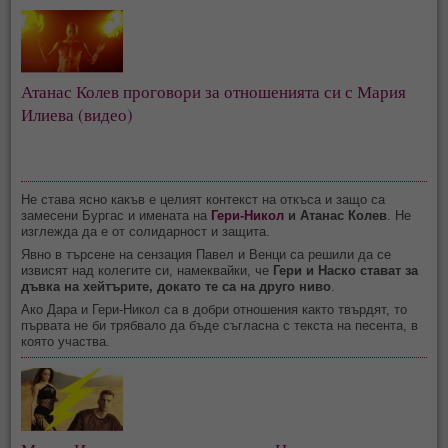
Атанас Колев проговори за отношенията си с Мария
Илиева (видео)
Не става ясно какъв е целият контекст на откъса и защо са
замесени Бургас и имената на
Гери-Никол
и Атанас Колев
. Не
изглежда да е от солидарност и защита.
Явно в търсене на сензация Павел и Венци са решили да се
извисят над колегите си, намеквайки, че
Гери и Наско стават за
дъвка на хейтърите, докато те са на друго ниво
.
Ако Дара и Гери-Никол са в добри отношения както твърдят, то
първата не би трябвало да бъде съгласна с текста на песента, в
която участва.