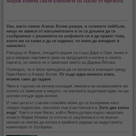
Мария Илиева свали клиповете на Наско от мрежата
Уви, както самия Атанас Колев разкри, в големите лейбъли,
нищо не зависи от изпълнителите и те са длъжни да се
съобразяват с решенията на шефовете си и да правят това,
което им се казва и да се надяват, че няма да изпаднат в
немилост.
Рапърър от Варна, откъдето родом са също Дара и Гери, може и
да е изкарал кирливите ризи на продуценти и колеги в своите
парчета, но никога не е замесвал името на Дарина Йотова.
Очевидно, че е била принудена да се включи в коалиция срещу
Гери-Никол и Атанас Колев.
От къде идва жалката атака,
можем само да гадаем
Явно в търсене на евтина сензация, имената на независимите им
колеги са замесени в нищото, но масовата аудитория едва ли ще
долови откъде идва всичко.
И така цитатът съвсем спокойно може да се възприеме като
обидно подмятане, насочено към участничката в „
Като две капки
вода
“. Както и към Наско, който Яката дупара върло защитава
откакто Мария Илиева го отлъчи от шоубизнеса и по всички
начини се опитва да изтика в крайните редици на индустрията,
коментират от ХотАрена.