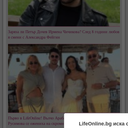
Заряза ли Петър Дочев Ирмена Чичикова? След 8 години любов
я смени с Александра Фейгин
Първо в LifeOnline! Вълчо Арабаджиев Младши и Мартина
Русимова сe oжениха на скромна плажна сватба! (СНИМКИ)
LifeOnline.bg иска