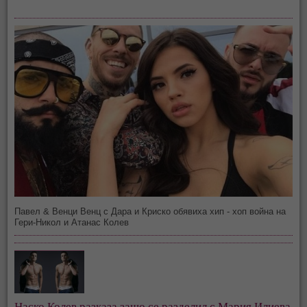
Павел & Венци Венц с Дара и Криско обявиха хип - хоп война на
Гери-Никол и Атанас Колев
Наско Колев разказа защо се разделил с Мария Илиева