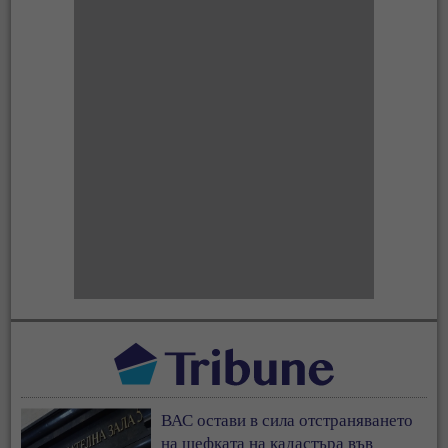
ВАС остави в сила отстраняването
на шефката на кадастъра във