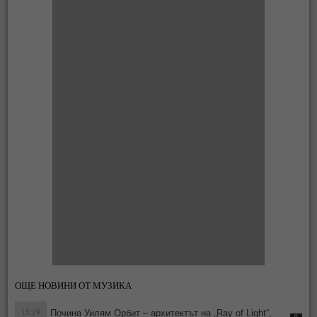
ОЩЕ НОВИНИ ОТ МУЗИКА
15:19
Почина Уилям Орбит – архитектът на „Ray of Light“,
0