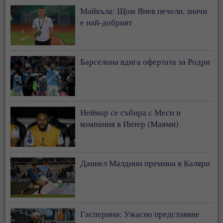
Майкъла: Щом Янев печели, значи
е най-добрият
Барселона вдига офертата за Родри
Неймар се събира с Меси и
компания в Интер (Маями)
Даниел Малдини премина в Каляри
Гасперини: Ужасно представяне