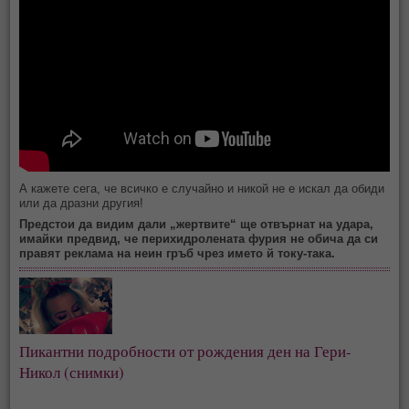
А кажете сега, че всичко е случайно и никой не е искал да обиди
или да дразни другия!
Предстои да видим дали „жертвите“ ще отвърнат на удара,
имайки предвид, че перихидролената фурия не обича да си
правят реклама на неин гръб чрез името й току-така.
Пикантни подробности от рождения ден на Гери-
Никол (снимки)