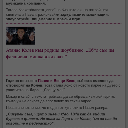
музикална компания.
Тогава баскетболиста „сипа“ на бившата си, но покрай нея
спомена и Павел, разкривайки
задкулисните машинации,
злоупотреби, лицемерие и мръсни игри
.
Атанас Колев към родния шоубизнес: „Еб*л съм им
фалшивия, мишкарски свят!“
Година по-късно
Павел и Венци Венц
събраха смелост да
отговорят на Колев
, това става ясно от новото парче на дуето с
участието на
Дара
– „Срещу мен“
Макар и слаб, с текста тройката да се обръща към хейтърите,
които уж не спират да злословят по техен адрес.
Прави впечетление, че в един от куплетите Павел рапира:
„Сигурен съм, ‘щото знаеш к‘во. Ня‘а как да видиш
бургаско фиаско. Не знам за Гери и за Наско, ‘ма за нас да
говорите е педерастко“.