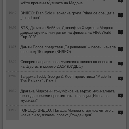
който промени музиката на Мадона
10:49
ВИДЕО: Dian Solo и вокална група Prima се срещат в
0
„Loca Loca“
16:02
BTS, Джъстин Бийбър, Дженифър Хъдсън и Мадона
дадоха музикалния ритъм на финала на FIFA World
0
Cup 2026
11:58
Дамян Попов представя „Ти решаваш“ – песен, чакала
0
своя ред 15 години (ВИДЕО)
15:55
Северин направи нова музикална заявка на сцената
0
на „Бургас и морето 2026“ (ВИДЕО)
12:02
Тандема Teddy Georgo & Koeff предствиха “Made In
0
The Balkans“ - Part 1
10:39
Драгана Миркович триумфира на върха: музикалната
легенда спечели престижната класация „Икона на
0
музиката“
13:12
ГОРЕЩО ВИДЕО: Наташа Монева стартира лятото с
0
новия си музикален проект „Рожден ден“