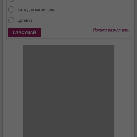
Като две капки вода
Ергенът
Покажи резултати