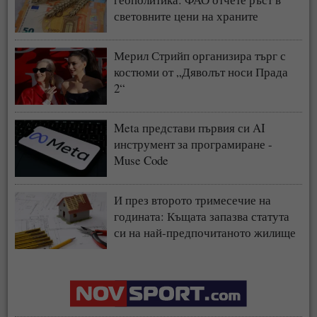
световните цени на храните
Мерил Стрийп организира търг с
костюми от „Дяволът носи Прада
2“
Meta представи първия си AI
инструмент за програмиране -
Muse Code
И през второто тримесечие на
годината: Къщата запазва статута
си на най-предпочитаното жилище
у нас