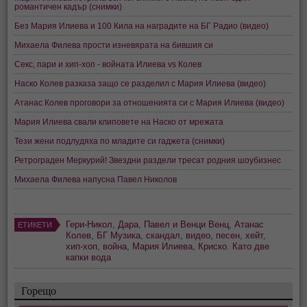
романтичен кадър (снимки)
Без Мария Илиева и 100 Кила на наградите на БГ Радио (видео)
Михаела Филева прости изневярата на бившия си
Секс, пари и хип-хоп - войната Илиева vs Колев
Наско Колев разказа защо се разделил с Мария Илиева (видео)
Атанас Колев проговори за отношенията си с Мария Илиева (видео)
Мария Илиева свали клиповете на Наско от мрежата
Тези жени подлудяха по младите си гаджета (снимки)
Ретрограден Меркурий! Звездни раздели тресат родния шоубизнес
Михаела Филева напусна Павел Николов
Гери-Никол
,
Дара
,
Павел и Венци Венц
,
Атанас
ЕТИКЕТИ
Колев
,
БГ Музика
,
скандал
,
видео
,
песен
,
хейт
,
хип-хоп
,
война
,
Мария Илиева
,
Криско. Като две
капки вода
Горещо