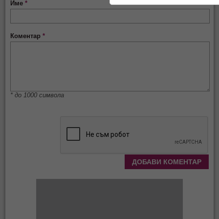
Име
*
Коментар
*
* до 1000 символа