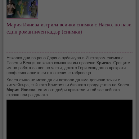
Мария Илиева изтрила всички снимки с Наско, но пази
един романтичен кадър (снимки)
Няколко дни по-рано Дарина публикува в Инстаграм снимка с
Павел и Венци, на която компания им правеше
Криско
. Срещите
им по работа са все по-чести, докато Гери скандално прекрати
професионалните си отношения с габровеца.
Колев също не може да си позволи да има допирни точки с
хитмейкъра, тъй като Кристиян и бившата продуцентка на Колев -
Мария Илиева
, са много добри приятели и той зае нейната
страна при раздялата.