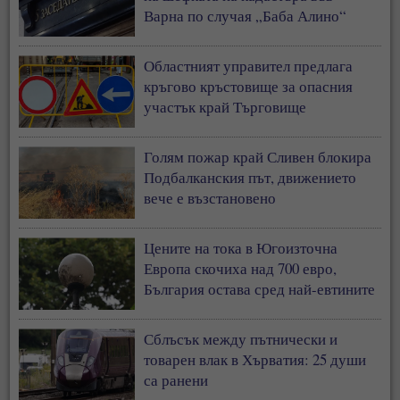
Варна по случая „Баба Алино“
Областният управител предлага
кръгово кръстовище за опасния
участък край Търговище
Голям пожар край Сливен блокира
Подбалканския път, движението
вече е възстановено
Цените на тока в Югоизточна
Европа скочиха над 700 евро,
България остава сред най-евтините
пазари
Сблъсък между пътнически и
товарен влак в Хърватия: 25 души
са ранени