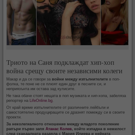
Триото на Саня подклаждат хип-хоп
война срещу своите независими колеги
Макар и да се говори за
войни между изпълнителите
в поп-
фолка, те поне не се плюят един друг в песните си, и
неприязънта им остава зад кулисите.
Не така обаче стоят нещата в поп музиката и хип-хопа, забеляза
репортер на
LifeOnline.bg
.
От край време изпълнителите от различните лейбъли и
самостоятелно продуциращите се дразнят помежду си в своите
проекти.
За неколегиалното отношение между младото поколение
рапъри първо запя
Атанас Колев
, който изпадна в немилост
след скандалната раздяла с Мария Илиева и нейната