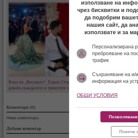
използване на инфо
чрез бисквитки и под
да подобрим вашет
нашия сайт, да ан
използвате и за ма
Персонализирана р
преброяване на по
трафик
Съхраняване на и/и
информация на уст
Къна на „Високото": Емрах Стораро и Айлян преди сватбата,
докато скандалите и тревогите за Тони не стихват
ОБЩИ УСЛОВИЯ
Коментари (0)
Позволяване
Няма коментари.
Добави коментар
Повече 