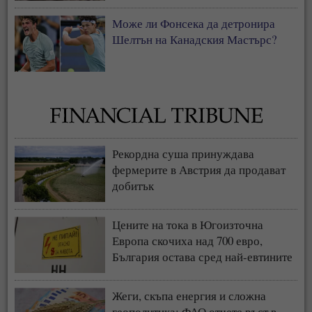
Може ли Фонсека да детронира
Шелтън на Канадския Мастърс?
Рекордна суша принуждава
фермерите в Австрия да продават
добитък
Цените на тока в Югоизточна
Европа скочиха над 700 евро,
България остава сред най-евтините
пазари
Жеги, скъпа енергия и сложна
геополитика: ФАО отчете ръст в