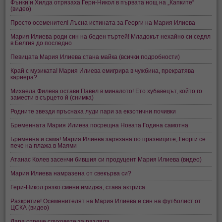
Фънки и Хилда отрязаха Гери-Никол в първата нощ на „Капките“
(видео)
Просто осеменител! Лъсна истината за Георги на Мария Илиева
Мария Илиева роди син на беден търтей! Младокът нехайно си седял
в Белгия до последно
Певицата Мария Илиева стана майка (всички подробности)
Край с музиката! Мария Илиева емигрира в чужбина, прекратява
кариера?
Михаела Филева остави Павел в миналото! Ето хубавецът, който го
замести в сърцето й (снимка)
Родните звезди пръснаха луди пари за екзотични почивки
Бременната Мария Илиева посрещна Новата Година самотна
Бременна и сама! Мария Илиева зарязана по празниците, Георги се
пече на плажа в Маями
Атанас Колев засенчи бившия си продуцент Мария Илиева (видео)
Мария Илиева намразена от свекърва си?
Гери-Никол рязко смени имиджа, става актриса
Разкритие! Осеменителят на Мария Илиева е син на футболист от
ЦСКА (видео)
Дара отрече слуховете за раздяла