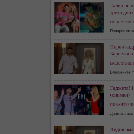
Галин не п
трети ден 
ЕКСКЛУЗИВН
Папарашки к
Първи кадр
Барселона 
ЕКСКЛУЗИВН
Влюбените гъ
Гаджета! Н
(снимки)
ПИКАНТЕРИИ
Двамата все 
Лидия има