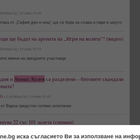
feOnline.bg | 30 юни, 03:46
така от „София ден и нощ“ ще се бори за слава и пари в шоуто
щи ще бъдат на арената на „Игри на волята“! (видео)
feOnline.bg | 19 юни, 02:54
ите имена на звездните участници
идия и
Атанас Колев
са разделени – битовите скандали
ината?
О »
LifeOnline.bg | 19 юни, 01:43
 от Варна предстои голямо изпитание
нува 22 със 101 лалета (снимки)
feOnline.bg | 29 април, 12:06
ine.bg иска съгласието Ви за използване на инф