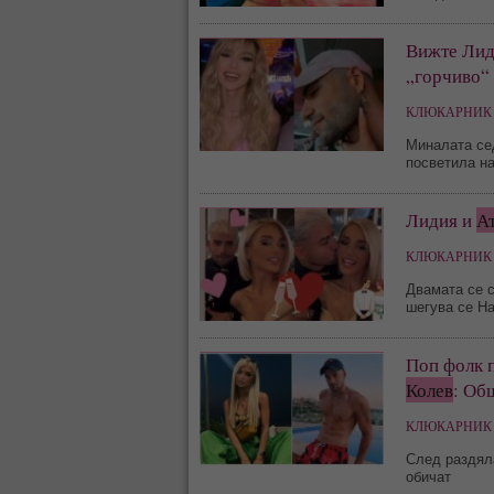
Вижте Лид
„горчиво“ 
КЛЮКАРНИК 
Миналата сед
посветила на
Лидия и
А
КЛЮКАРНИК 
Двамата се с
шегува се Н
Поп фолк п
Колев
: Об
КЛЮКАРНИК 
След раздял
обичат