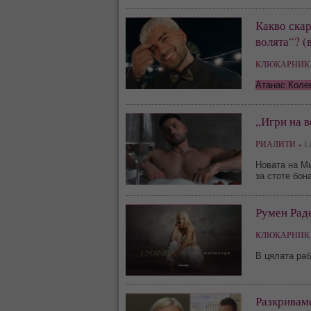
Какво скар
волята“? (
КЛЮКАРНИК 
Атанас Коле
„Игри на в
РИАЛИТИ »
Li
Новата на М
за стоте бон
Румен Раде
КЛЮКАРНИК 
В цялата раб
Разкриваме