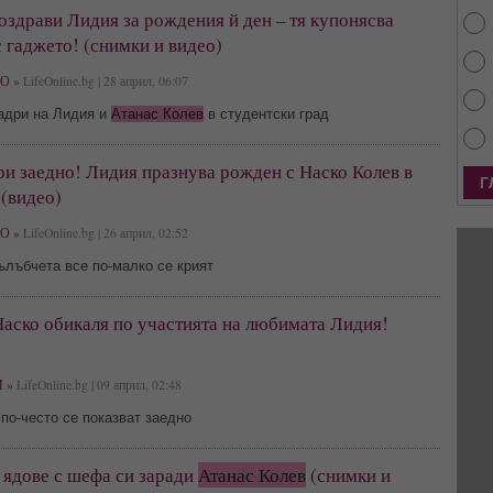
оздрави Лидия за рождения й ден – тя купонясва
с гаджето! (снимки и видео)
О »
LifeOnline.bg | 28 април, 06:07
адри на Лидия и
Атанас Колев
в студентски град
и заедно! Лидия празнува рожден с Наско Колев в
(видео)
О »
LifeOnline.bg | 26 април, 02:52
лъбчета все по-малко се крият
аско обикаля по участията на любимата Лидия!
 »
LifeOnline.bg | 09 април, 02:48
по-често се показват заедно
 ядове с шефа си заради
Атанас Колев
(снимки и