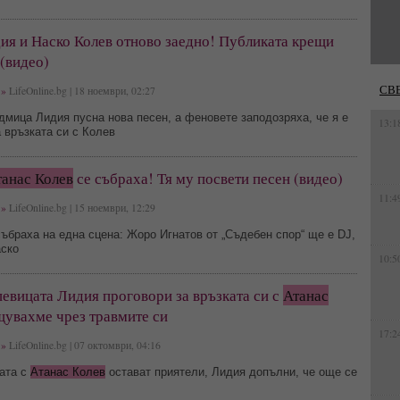
ия и Наско Колев отново заедно! Публиката крещи
(видео)
СВ
»
LifeOnline.bg | 18 ноември, 02:27
мица Лидия пусна нова песен, а феновете заподозряха, че я е
13:1
 връзката си с Колев
танас Колев
се събраха! Тя му посвети песен (видео)
11:4
»
LifeOnline.bg | 15 ноември, 12:29
ъбраха на една сцена: Жоро Игнатов от „Съдебен спор“ ще е DJ,
аско
10:5
евицата Лидия проговори за връзката си с
Атанас
щувахме чрез травмите си
17:2
»
LifeOnline.bg | 07 октомври, 04:16
ата с
Атанас Колев
остават приятели, Лидия допълни, че още се