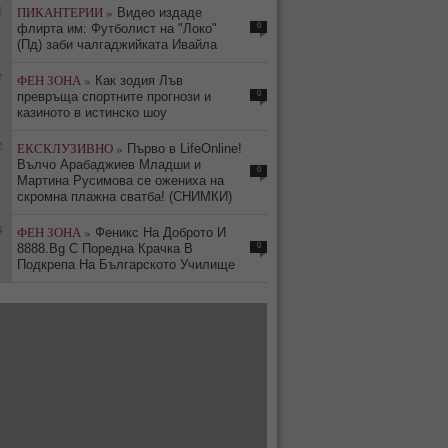
1
ПИКАНТЕРИИ »
Видео издаде
0
флирта им: Футболист на "Локо"
(Пд) заби чалгаджийката Ивайла
7
ФЕН ЗОНА »
Как зодия Лъв
0
превръща спортните прогнози и
казиното в истинско шоу
2
ЕКСКЛУЗИВНО »
Първо в LifeOnline!
Вълчо Арабаджиев Младши и
0
Мартина Русимова сe oжениха на
скромна плажна сватба! (СНИМКИ)
4
ФЕН ЗОНА »
Феникс На Доброто И
0
8888.Bg С Поредна Крачка В
Подкрепа На Българското Училище