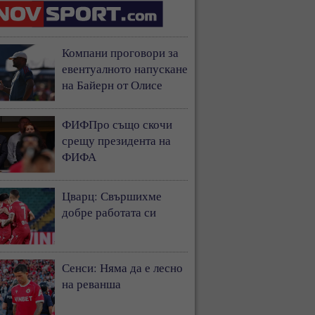
Компани проговори за
евентуалното напускане
на Байерн от Олисе
ФИФПро също скочи
срещу президента на
ФИФА
Цварц: Свършихме
добре работата си
Сенси: Няма да е лесно
на реванша