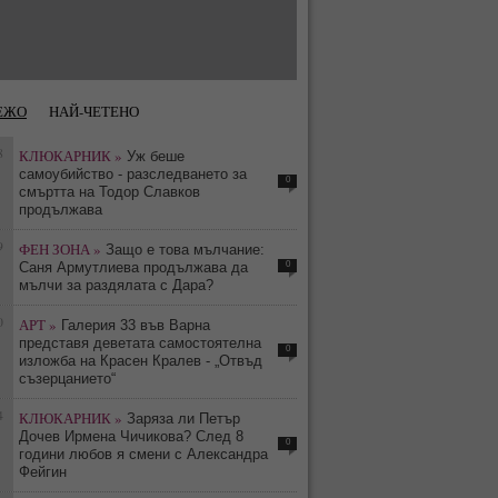
ЕЖО
НАЙ-ЧЕТЕНО
8
КЛЮКАРНИК »
Уж беше
самоубийство - разследването за
0
смъртта на Тодор Славков
продължава
9
ФЕН ЗОНА »
Защо е това мълчание:
0
Саня Армутлиева продължава да
мълчи за раздялата с Дара?
0
АРТ »
Галерия 33 във Варна
представя деветата самостоятелна
0
изложба на Красен Кралев - „Отвъд
съзерцанието“
4
КЛЮКАРНИК »
Заряза ли Петър
Дочев Ирмена Чичикова? След 8
0
години любов я смени с Александра
Фейгин