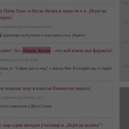
16:4
а Папи Ханс и Наско Колев и защо не е в „Игри на
видео)
15:5
»
LifeOnline.bg | 29 октомври, 01:34
в
проговори за Кулагин и участието си в „Игрите“
12:3
олята“ без
Атанас Колев
– ето кой влиза във формата!
feOnline.bg | 14 юли, 04:48
11:0
итака от "София ден и нощ" и бивша Мис България ще се борят
а
в показва тяло в клип на Емануела (видео)
»
LifeOnline.bg | 03 юли, 10:52
ота е замесена и Деси Слава
 още един звезден участник в „Игри на волята“!