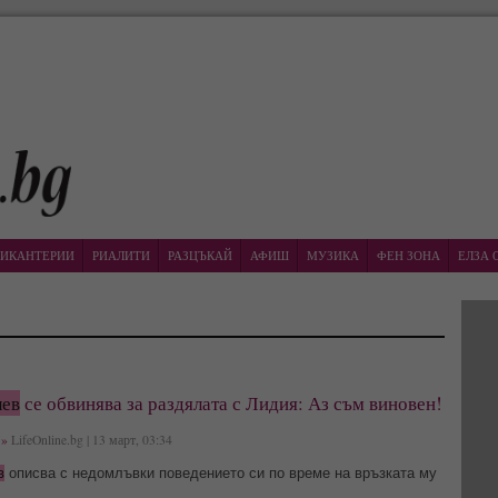
ИКАНТЕРИИ
РИАЛИТИ
РАЗЦЪКАЙ
АФИШ
МУЗИКА
ФЕН ЗОНА
ЕЛЗА 
лев
се обвинява за раздялата с Лидия: Аз съм виновен!
»
LifeOnline.bg | 13 март, 03:34
в
описва с недомлъвки поведението си по време на връзката му