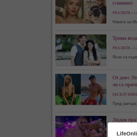
(снимки)
РИАЛИТИ »
Li
Новата на Ми
Трима воде
РИАЛИТИ »
Li
Ясни са първ
От днес Л
ли са прич
ЕКСКЛУЗИВН
Пред рапъра
Лидия праз
ФЕН ЗОНА »
Li
LifeOnl