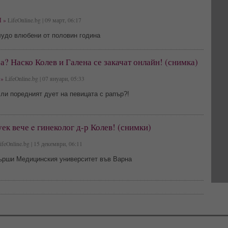
 »
LifeOnline.bg | 09 март, 06:17
лудо влюбени от половин година
а? Наско Колев и Галена се закачат онлайн! (снимка)
»
LifeOnline.bg | 07 януари, 05:33
ли поредният дует на певицата с рапър?!
уек вече e гинеколог д-р Колев! (снимки)
feOnline.bg | 15 декември, 06:11
ърши Медицинския университет във Варна