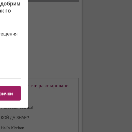
подобрим
к го
осещения
кое предаване сте разочаровани
-много?
сички
Харесвам всички!
КОЙ ДА ЗНАЕ?
Hell's Kitchen