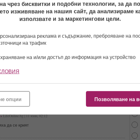
нско допълват красивата картинка
а чрез бисквитки и подобни технологии, за да 
ето изживяване на нашия сайт, да анализираме ка
използвате и за маркетингови цели.
лев
залита все повече към чалгата! (видео)
»
LifeOnline.bg | 24 януари, 04:43
рсонализирана реклама и съдържание, преброяване на п
е събереш такъв ставаш“ - гласи старата българска поговорка.
източници на трафик
храняване на и/или достъп до информация на устройство
Лидия и Наско Колев се събраха за първи съвместен
 Слънчака! (видео)
СЛОВИЯ
feOnline.bg | 10 август, 02:35
аджета от зимата на миналата година
От 
най
че опции
Позволяване на в
орещо видео на влюбените Лидия и Наско Колев!
»
LifeOnline.bg | 11 юни, 02:12
ха да се крият