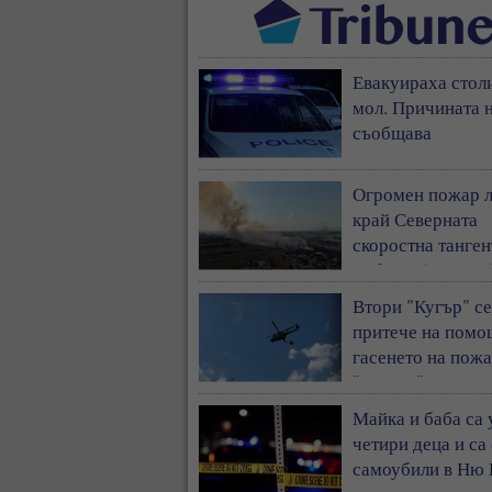
Евакуираха стол
мол. Причината н
съобщава
Огромен пожар 
край Северната
скоростна танген
София - (ВИДЕО
Втори "Кугър" се
притече на помо
гасенето на пожа
"Тракия"
Майка и баба са
четири деца и са
самоубили в Ню