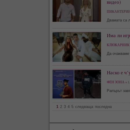
видео)
ПИКАНТЕРИИ
Двамата са 
Има ли игр
КЛЮКАРНИК 
Да очакваме 
Наско е ч‘
ФЕН ЗОНА »
Li
Рапърът зав
1
2
3
4
5
следваща
последна