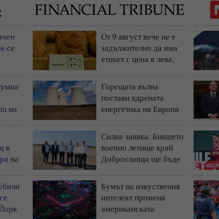
ичен
От 9 август вече не е
е се
задължително да има
етикет с цена в лева,
остава само в евро
лумна
Горещата вълна
постави ядрената
та на
енергетика на Европа
)
под натиск
Силна заявка: Бившето
щ в
военно летище край
ра на
Доброславци ще бъде
космически и
технологичен център
 убили
Бумът на изкуствения
(СНИМКИ + ВИДЕО)
 се
интелект променя
 Йорк
американската