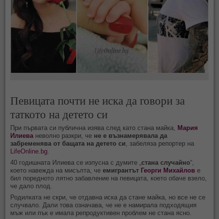
Певицата почти не иска да говори за
таткото на детето си
При първата си публична изява след като стана майка,
Мария
Илиева
неволно разкри, че
не е възнамерявала да
забременява от бащата на детето си
, забеляза репортер на
LifeOnline.bg
.
40 годишната Илиева се изпусна с думите „
стана случайно
“,
което навежда на мисълта, че
емигрантът
Георги Михайлов
е
бил поредното лятно забавление на певицата, което обаче взело,
че дало плод.
Родилката не скри, че отдавна иска да стане майка, но все не се
случвало. Дали това означава, че не е намирала подходящия
мъж или пък е имала репродуктивен проблем не стана ясно.