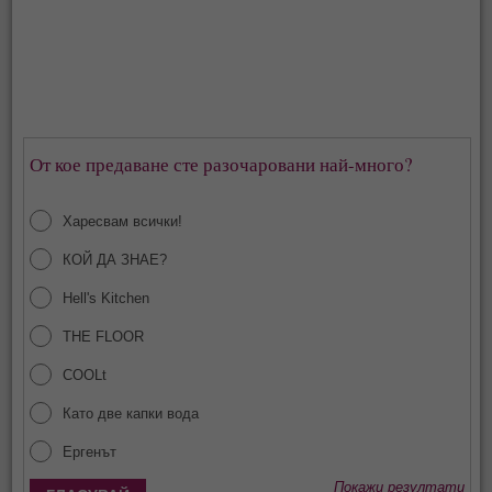
От кое предаване сте разочаровани най-много?
Харесвам всички!
КОЙ ДА ЗНАЕ?
Hell's Kitchen
THE FLOOR
COOLt
Като две капки вода
Ергенът
Покажи резултати