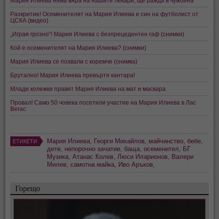
Мария Илиева няма вяра на нашите лекари, ще ражда в чужбина
Разкритие! Осеменителят на Мария Илиева е син на футболист от
ЦСКА (видео)
„Играя грозно“! Мария Илиева с безпрецедентен гаф (снимки)
Кой е осеменителят на Мария Илиева? (снимки)
Мария Илиева се похвали с коремче (снимка)
Брутално! Мария Илиева превъртя кантара!
Млади колежки правят Мария Илиева на мат и маскара
Провал! Само 50 човека посетили участие на Мария Илиева в Лас
Вегас
Мария Илиева
,
Георги Михайлов
,
майчинство
,
бебе
,
ЕТИКЕТИ
дете
,
непорочно зачатие
,
баща
,
осеменител
,
БГ
Музика
,
Атанас Колев
,
Люси Иларионов
,
Валери
Милев
,
самотна майка
,
Иво Аръков
,
Горещо