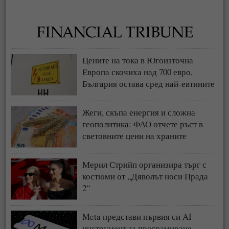
Цените на тока в Югоизточна
Европа скочиха над 700 евро,
България остава сред най-евтините
пазари
Жеги, скъпа енергия и сложна
геополитика: ФАО отчете ръст в
световните цени на храните
Мерил Стрийп организира търг с
костюми от „Дяволът носи Прада
2“
Meta представи първия си AI
инструмент за програмиране -