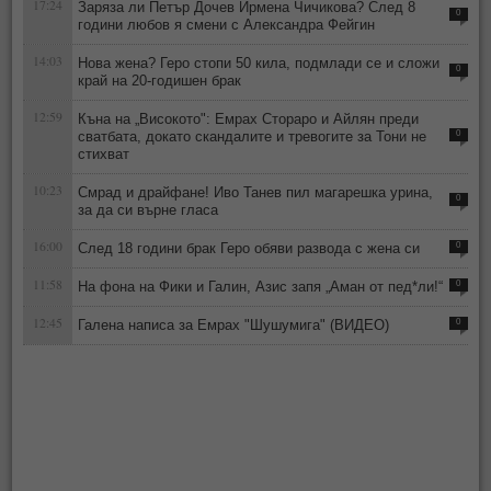
17:24
Заряза ли Петър Дочев Ирмена Чичикова? След 8
0
години любов я смени с Александра Фейгин
14:03
Нова жена? Геро стопи 50 кила, подмлади се и сложи
0
край на 20-годишен брак
12:59
Къна на „Високото": Емрах Стораро и Айлян преди
сватбата, докато скандалите и тревогите за Тони не
0
стихват
10:23
Смрад и драйфане! Иво Танев пил магарешка урина,
0
за да си върне гласа
16:00
След 18 години брак Геро обяви развода с жена си
0
11:58
На фона на Фики и Галин, Азис запя „Аман от пед*ли!“
0
12:45
Галена написа за Емрах "Шушумига" (ВИДЕО)
0