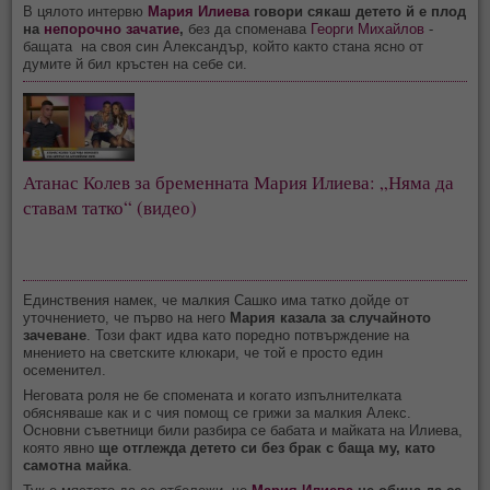
В цялото интервю
Мария Илиева
говори сякаш детето й е плод
на
непорочно зачатие
,
без да споменава
Георги Михайлов
-
бащата на своя син Александър, който както стана ясно от
думите й бил кръстен на себе си.
Атанас Колев за бременната Мария Илиева: „Няма да
ставам татко“ (видео)
Единствения намек, че малкия Сашко има татко дойде от
уточнението, че първо на него
Мария казала за случайното
зачеване
. Този факт идва като поредно потвърждение на
мнението на светските клюкари, че той е просто един
осеменител.
Неговата роля не бе спомената и когато изпълнителката
обясняваше как и с чия помощ се грижи за малкия Алекс.
Основни съветници били разбира се бабата и майката на Илиева,
която явно
ще отглежда детето си без брак с баща му, като
самотна майка
.