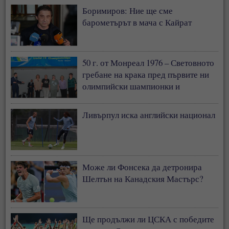
Боримиров: Ние ще сме
барометърът в мача с Кайрат
50 г. от Монреал 1976 – Световното
гребане на крака пред първите ни
олимпийски шампионки и
медалистки
Ливърпул иска английски национал
Може ли Фонсека да детронира
Шелтън на Канадския Мастърс?
Ще продължи ли ЦСКА с победите