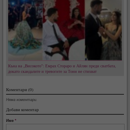
Къна на „Високото": Емрах Стораро и Айлян преди сватбата,
докато скандалите и тревогите за Тони не стихват
Коментари (0)
Няма коментари.
Добави коментар
Име
*