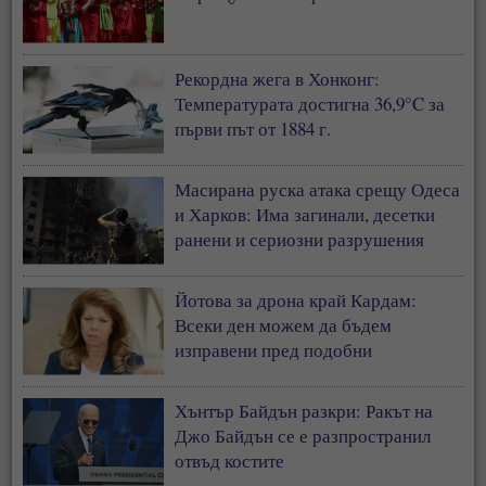
Рекордна жега в Хонконг:
Температурата достигна 36,9°C за
първи път от 1884 г.
Масирана руска атака срещу Одеса
и Харков: Има загинали, десетки
ранени и сериозни разрушения
Йотова за дрона край Кардам:
Всеки ден можем да бъдем
изправени пред подобни
инциденти
Хънтър Байдън разкри: Ракът на
Джо Байдън се е разпространил
отвъд костите