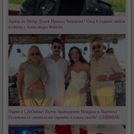
Заряза ли Петър Дочев Ирмена Чичикова? След 8 години любов
я смени с Александра Фейгин
Първо в LifeOnline! Вълчо Арабаджиев Младши и Мартина
Русимова сe oжениха на скромна плажна сватба! (СНИМКИ)