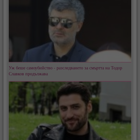
Уж беше самоубийство - разследването за смъртта на Тодор
Славков продължава