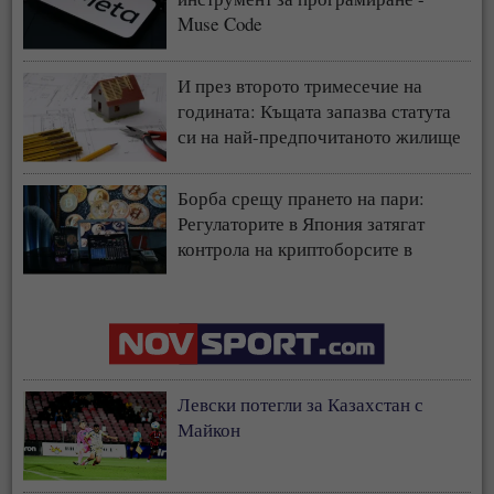
Muse Code
И през второто тримесечие на
годината: Къщата запазва статута
си на най-предпочитаното жилище
у нас
Борба срещу прането на пари:
Регулаторите в Япония затягат
контрола на криптоборсите в
страната
Левски потегли за Казахстан с
Майкон