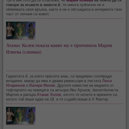
Тук е мястото да се отбележи, че
Мария Илиева
не обича да се
говори за мъжете в живота й
, тя никога публично не е
обявявала своя връзка, както и не е обсъждала в интервюта тази
част от личния си живот.
Атанас Колев показа какво му е причинила Мария
Илиева (снимки)
Гаджетата й, за които пресата знае, са предимно голобради
младежи, макар да има и двама режисьори в листата
Люси
Иларионов
и
Валери Милев
. Другите известни на медиите от
тефтерчето на певицата са актьора Иво Аръков, баскетболиста
Мартин и рапъра
Атанас Колев
, когото тя оплете в мрежите си,
когато той беше едва на 18, а тя съдийстваше в X Фактор.