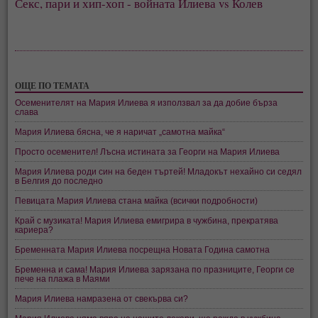
Секс, пари и хип-хоп - войната Илиева vs Колев
ОЩЕ ПО ТЕМАТА
Осеменителят на Мария Илиева я използвал за да добие бърза
слава
Мария Илиева бясна, че я наричат „самотна майка“
Просто осеменител! Лъсна истината за Георги на Мария Илиева
Мария Илиева роди син на беден търтей! Младокът нехайно си седял
в Белгия до последно
Певицата Мария Илиева стана майка (всички подробности)
Край с музиката! Мария Илиева емигрира в чужбина, прекратява
кариера?
Бременната Мария Илиева посрещна Новата Година самотна
Бременна и сама! Мария Илиева зарязана по празниците, Георги се
пече на плажа в Маями
Мария Илиева намразена от свекърва си?