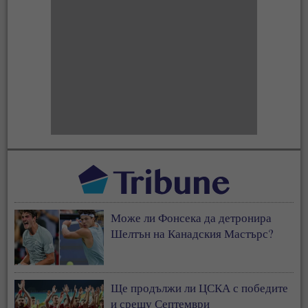
Може ли Фонсека да детронира
Шелтън на Канадския Мастърс?
Ще продължи ли ЦСКА с победите
и срещу Септември