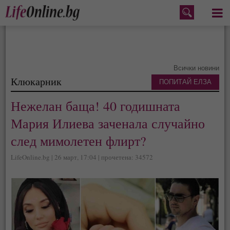
Меню
Всички новини
Клюкарник
ПОПИТАЙ ЕЛЗА
Нежелан баща! 40 годишната
Мария Илиева заченала случайно
след мимолетен флирт?
LifeOnline.bg | 26 март, 17:04 | прочетена: 34572