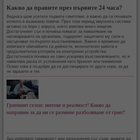
Какво да правите през първите 24 часа?
Веднага щом усетите първите симптоми, е важно да си почивате
колкото е възможно повече. През този период имунната система
активно се бори с вируса, което изисква много енергия.
Достатъчният сън и почивка помагат за намаляване на
натоварването на организма, подкрепят защитните му сили и
насърчават по-бързото възстановяване. Важно е временно да
избягвате обичайните си дейности, включително работа и
продължителна употреба на електронни устройства.
Достатъчната почивка не само ускорява възстановяването, но и
намалява риска от усложнения като бронхит или пневмония.
Освен това е по-добре да се дистанцирате от други хора, за да
не заразите и тях.
Грипният сезон: митове и реалност! Какво да
направим за да ни се размине разболяване от грип?
Ако изпитвате тревожност или затруднения със съня, можете да