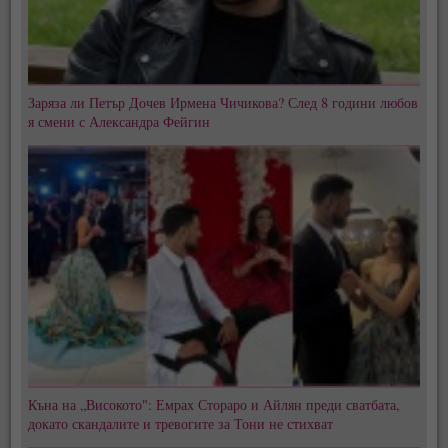
Заряза ли Петър Дочев Ирмена Чичикова? След 8 години любов
я смени с Александра Фейгин
Къна на „Високото": Емрах Стораро и Айлян преди сватбата,
докато скандалите и тревогите за Тони не стихват