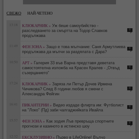
СВЕЖО
НАЙ-ЧЕТЕНО
13:18
КЛЮКАРНИК »
Уж беше самоубийство -
0
разследването за смъртта на Тодор Славков
продължава
11:49
ФЕН ЗОНА »
Защо е това мълчание: Саня Армутлиева
0
продължава да мълчи за раздялата с Дара?
10:50
АРТ »
Галерия 33 във Варна представя деветата
0
самостоятелна изложба на Красен Кралев - „Отвъд
съзерцанието“
17:24
КЛЮКАРНИК »
Заряза ли Петър Дочев Ирмена
0
Чичикова? След 8 години любов я смени с
Александра Фейгин
16:41
ПИКАНТЕРИИ »
Видео издаде флирта им: Футболист
0
на "Локо" (Пд) заби чалгаджийката Ивайла
15:57
ФЕН ЗОНА »
Как зодия Лъв превръща спортните
0
прогнози и казиното в истинско шоу
12:32
ЕКСКЛУЗИВНО »
Първо в LifeOnline! Вълчо