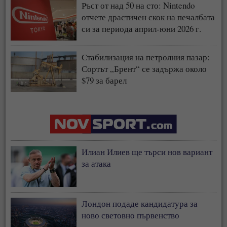
Ръст от над 50 на сто: Nintendo
отчете драстичен скок на печалбата
си за периода април-юни 2026 г.
Стабилизация на петролния пазар:
Сортът „Брент“ се задържа около
$79 за барел
Илиан Илиев ще търси нов вариант
за атака
Лондон подаде кандидатура за
ново световно първенство