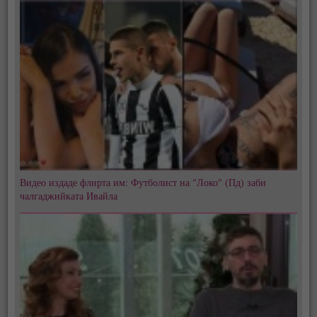
Видео издаде флирта им: Футболист на "Локо" (Пд) заби
чалгаджийката Ивайла