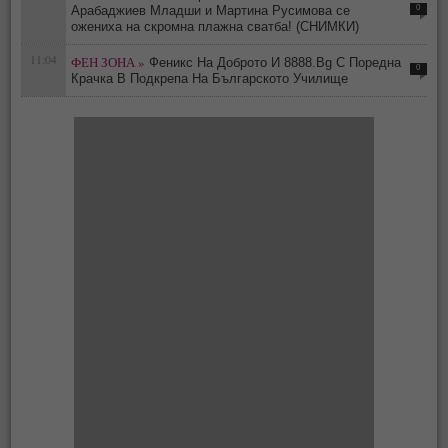
0
Арабаджиев Младши и Мартина Русимова сe
oжениха на скромна плажна сватба! (СНИМКИ)
11:04
ФЕН ЗОНА »
Феникс На Доброто И 8888.Bg С Поредна
0
Крачка В Подкрепа На Българското Училище