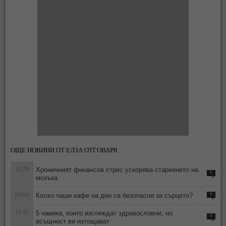
ОЩЕ НОВИНИ ОТ ЕЛЗА ОТГОВАРЯ
11:28
Хроничният финансов стрес ускорява стареенето на
0
мозъка
09:09
Колко чаши кафе на ден са безопасни за сърцето?
0
13:47
5 навика, които изглеждат здравословни, но
0
всъщност ви изтощават