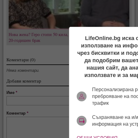
Нова жена? Геро стопи 50 кила, подмлади се и сложи край на
LifeOnline.bg иска
20-годишен брак
използване на инфо
чрез бисквитки и под
Коментари (0)
да подобрим вашет
нашия сайт, да ан
Няма коментари.
използвате и за ма
Добави коментар
Персонализирана р
Име
*
преброяване на по
трафик
Коментар
*
Съхраняване на и/и
информация на уст