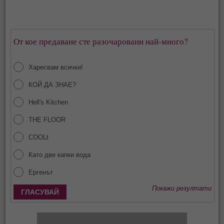
От кое предаване сте разочаровани най-много?
Харесвам всички!
КОЙ ДА ЗНАЕ?
Hell's Kitchen
THE FLOOR
COOLt
Като две капки вода
Ергенът
Покажи резултати