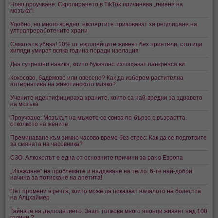
Ново проучване: Скролирането в TikTok причинява „гниене на
мозъка“!
Удобно, но много вредно: експертите призовават за регулиране на
ултрапреработените храни
Самотата убива! 10% от европейците живеят без приятели, стотици
хиляди умират всяка година поради изолация
Два сутрешни навика, които буквално изтощават панкреаса ви
Кокосово, бадемово или овесено? Как да изберем растителна
алтернатива на животинското мляко?
Учените идентифицираха храните, които са най-вредни за здравето
на мозъка
Проучване: Мозъкът на мъжете се свива по-бързо с възрастта,
отколкото на жените
Преминаване към зимно часово време без стрес: Как да се подготвите
за смяната на часовника?
СЗО: Алкохолът е една от основните причини за рак в Европа
„Изяждане“ на проблемите и наддаване на тегло: 6-те най-добри
начина за потискане на апетита!
Пет промени в речта, които може да показват началото на болестта
на Алцхаймер
Тайната на дълголетието: Защо толкова много японци живеят над 100
години ?