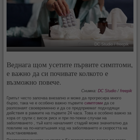
Снимка:
DC Studio / freepik
Веднага щом усетите първите симптоми,
е важно да си почивате колкото е
възможно повече.
Снимка:
DC Studio
/
freepik
Грипът често започва внезапно и може да прогресира много
бързо, така че е особено важно първите
симптоми
да се
разпознаят своевременно и да се предприемат подходящи
действия в рамките на първите 24 часа. Това е особено важно за
хора от групи с висок риск и при по-тежки случаи на
заболяването , тъй като началният стадий може значително да
повлияе на по-нататъшния ход на заболяването и скоростта на
възстановяване.