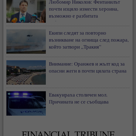
Любомир Николов: Фентанилът
почти изцяло измести хероина,
възможно е разбитата
лаборатория да е единствената у
нас
Екипи следят за повторно
възникване на огнища след пожара,
който затвори „Тракия“
Внимание: Оранжев и жълт код за
опасни жеги в почти цялата страна
Евакуираха столичен мол.
Причината не се съобщава