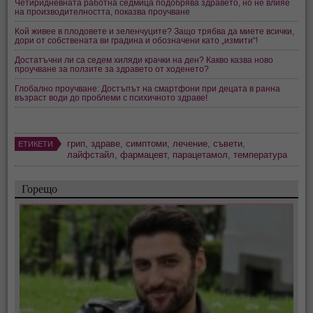
Четиридневната работна седмица подобрява здравето, но не влияе
на производителността, показва проучване
Кой живее в плодовете и зеленчуците? Защо трябва да миете всички,
дори от собствената ви градина и обозначени като „измити“!
Достатъчни ли са седем хиляди крачки на ден? Какво казва ново
проучване за ползите за здравето от ходенето?
Глобално проучване: Достъпът на смартфони при децата в ранна
възраст води до проблеми с психичното здраве!
грип
,
здраве
,
симптоми
,
лечение
,
съвети
,
ЕТИКЕТИ
лайфстайл
,
фармацевт
,
парацетамол
,
температура
Горещо