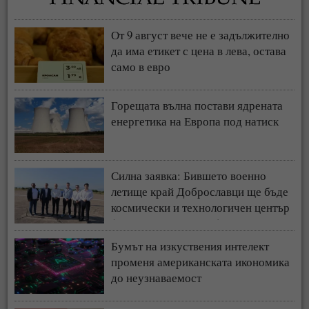
От 9 август вече не е задължително
да има етикет с цена в лева, остава
само в евро
Горещата вълна постави ядрената
енергетика на Европа под натиск
Силна заявка: Бившето военно
летище край Доброславци ще бъде
космически и технологичен център
(СНИМКИ + ВИДЕО)
Бумът на изкуствения интелект
променя американската икономика
до неузнаваемост