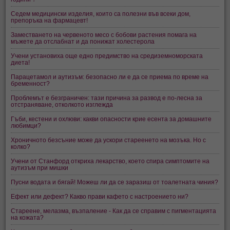
Седем медицински изделия, които са полезни във всеки дом,
препоръка на фармацевт!
Заместването на червеното месо с бобови растения помага на
мъжете да отслабнат и да понижат холестерола
Учени установихa още едно предимство на средиземноморската
диета!
Парацетамол и аутизъм: безопасно ли е да се приема по време на
бременност?
Проблемът е безграничен: тази причина за развод е по-лесна за
отстраняване, отколкото изглежда
Гъби, кестени и охлюви: какви опасности крие есента за домашните
любимци?
Хроничното безсъние може да ускори стареенето на мозъка. Но с
колко?
Учени от Станфорд откриха лекарство, което спира симптомите на
аутизъм при мишки
Пусни водата и бягай! Можеш ли да се заразиш от тоалетната чиния?
Ефект или дефект? Какво прави кафето с настроението ни?
Стареене, мелазма, възпаление - Как да се справим с пигментацията
на кожата?