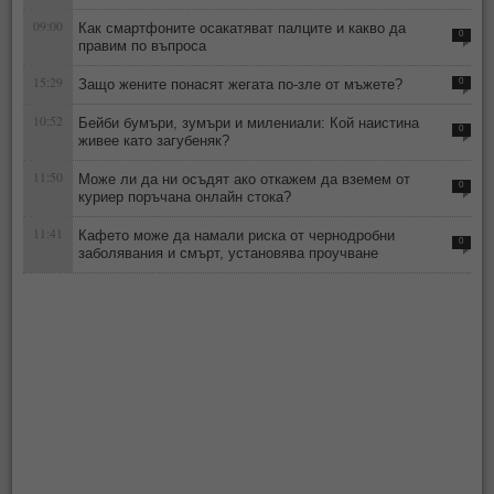
09:00
Как смартфоните осакатяват палците и какво да
0
правим по въпроса
15:29
Защо жените понасят жегата по-зле от мъжете?
0
10:52
Бейби бумъри, зумъри и милениали: Кой наистина
0
живее като загубеняк?
11:50
Може ли да ни осъдят ако откажем да вземем от
0
куриер поръчана онлайн стока?
11:41
Кафето може да намали риска от чернодробни
0
заболявания и смърт, установява проучване