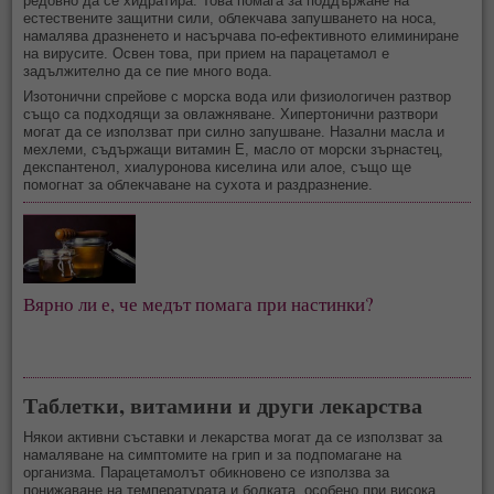
редовно да се хидратира. Това помага за поддържане на
естествените защитни сили, облекчава запушването на носа,
намалява дразненето и насърчава по-ефективното елиминиране
на вирусите. Освен това, при прием на парацетамол е
задължително да се пие много вода.
Изотонични спрейове с морска вода или физиологичен разтвор
също са подходящи за овлажняване. Хипертонични разтвори
могат да се използват при силно запушване. Назални масла и
мехлеми, съдържащи витамин Е, масло от морски зърнастец,
декспантенол, хиалуронова киселина или алое, също ще
помогнат за облекчаване на сухота и раздразнение.
Вярно ли е, че медът помага при настинки?
Таблетки, витамини и други лекарства
Някои активни съставки и лекарства могат да се използват за
намаляване на симптомите на грип и за подпомагане на
организма. Парацетамолът обикновено се използва за
понижаване на температурата и болката, особено при висока