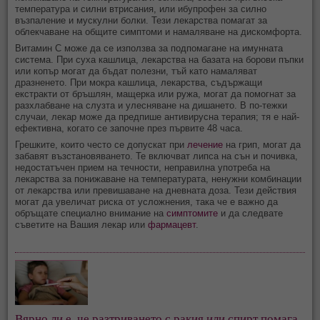
температура и силни втрисания, или ибупрофен за силно
възпаление и мускулни болки. Тези лекарства помагат за
облекчаване на общите симптоми и намаляване на дискомфорта.
Витамин C може да се използва за подпомагане на имунната
система. При суха кашлица, лекарства на базата на борови пъпки
или копър могат да бъдат полезни, тъй като намаляват
дразненето. При мокра кашлица, лекарства, съдържащи
екстракти от бръшлян, мащерка или ружа, могат да помогнат за
разхлабване на слузта и улесняване на дишането. В по-тежки
случаи, лекар може да предпише антивирусна терапия; тя е най-
ефективна, когато се започне през първите 48 часа.
Грешките, които често се допускат при
лечение
на грип, могат да
забавят възстановяването. Те включват липса на сън и почивка,
недостатъчен прием на течности, неправилна употреба на
лекарства за понижаване на температурата, ненужни комбинации
от лекарства или превишаване на дневната доза. Тези действия
могат да увеличат риска от усложнения, така че е важно да
обръщате специално внимание на
симптомите
и да следвате
съветите на Вашия лекар или
фармацевт
.
Вярно ли е, че разтриването с ракия или спирт помага