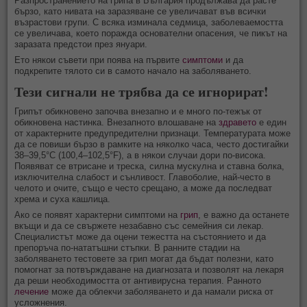
Разпространението на грипа в България продължава да расте
бързо, като нивата на заразяване се увеличават във всички
възрастови групи. С всяка изминала седмица, заболеваемостта
се увеличава, което поражда основателни опасения, че пикът на
заразата предстои през януари.
Ето някои съвети при поява на първите
симптоми
и да
подкрепите тялото си в самото начало на заболяването.
Тези сигнали не трябва да се игнорират!
Грипът обикновено започва внезапно и е много по-тежък от
обикновена настинка. Внезапното влошаване на
здравето
е един
от характерните предупредителни признаци. Температурата може
да се повиши бързо в рамките на няколко часа, често достигайки
38–39,5°C (100,4–102,5°F), а в някои случаи дори по-висока.
Появяват се втрисане и треска, силна мускулна и ставна болка,
изключителна слабост и сънливост. Главоболие, най-често в
челото и очите, също е често срещано, а може да последват
хрема и суха кашлица.
Ако се появят характерни симптоми на
грип
, е важно да останете
вкъщи и да се свържете незабавно със семейния си лекар.
Специалистът може да оцени тежестта на състоянието и да
препоръча по-нататъшни стъпки. В ранните стадии на
заболяването тестовете за грип могат да бъдат полезни, като
помогнат за потвърждаване на диагнозата и позволят на лекаря
да реши необходимостта от антивирусна терапия. Ранното
лечение
може да облекчи заболяването и да намали риска от
усложнения.