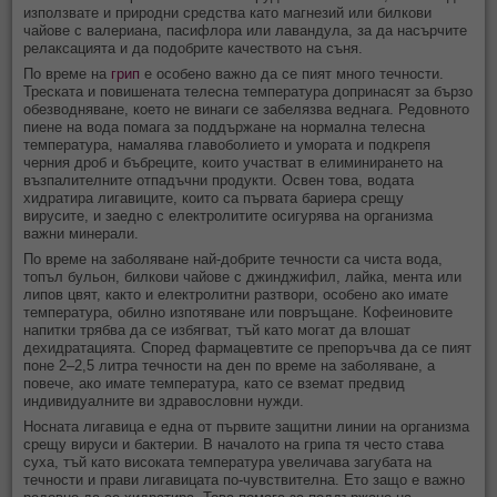
използвате и природни средства като магнезий или билкови
чайове с валериана, пасифлора или лавандула, за да насърчите
релаксацията и да подобрите качеството на съня.
По време на
грип
е особено важно да се пият много течности.
Треската и повишената телесна температура допринасят за бързо
обезводняване, което не винаги се забелязва веднага. Редовното
пиене на вода помага за поддържане на нормална телесна
температура, намалява главоболието и умората и подкрепя
черния дроб и бъбреците, които участват в елиминирането на
възпалителните отпадъчни продукти. Освен това, водата
хидратира лигавиците, които са първата бариера срещу
вирусите, и заедно с електролитите осигурява на организма
важни минерали.
По време на заболяване най-добрите течности са чиста вода,
топъл бульон, билкови чайове с джинджифил, лайка, мента или
липов цвят, както и електролитни разтвори, особено ако имате
температура, обилно изпотяване или повръщане. Кофеиновите
напитки трябва да се избягват, тъй като могат да влошат
дехидратацията. Според фармацевтите се препоръчва да се пият
поне 2–2,5 литра течности на ден по време на заболяване, а
повече, ако имате температура, като се вземат предвид
индивидуалните ви здравословни нужди.
Носната лигавица е една от първите защитни линии на организма
срещу вируси и бактерии. В началото на грипа тя често става
суха, тъй като високата температура увеличава загубата на
течности и прави лигавицата по-чувствителна. Ето защо е важно