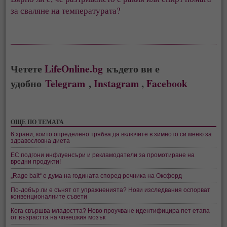
за сваляне на температурата?
Четете
LifeOnline.bg
където ви е
удобно
Telegram
,
Instagram
,
Facebook
ОЩЕ ПО ТЕМАТА
6 храни, които определено трябва да включите в зимното си меню за
здравословна диета
ЕС подгони инфлуенсъри и рекламодатели за промотиране на
вредни продукти!
„Rage bait“ е дума на годината според речника на Оксфорд
По-добър ли е сънят от упражненията? Нови изследвания оспорват
конвенционалните съвети
Кога свършва младостта? Ново проучване идентифицира пет етапа
от възрастта на човешкия мозък