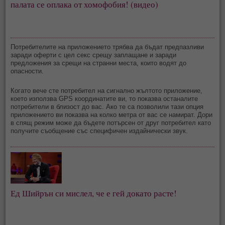
палата се оплака от хомофобия! (видео)
Потребителите на приложението трябва да бъдат предпазливи
заради оферти с цел секс срещу заплащане и заради
предложения за срещи на странни места, които водят до
опасности.
Когато вече сте потребител на сигнално жълтото приложение,
което използва GPS координатите ви, то показва останалите
потребители в близост до вас. Ако те са позволили тази опция
приложението ви показва на колко метра от вас се намират. Дори
в спящ режим може да бъдете потърсен от друг потребител като
получите съобщение със специфичен издайнически звук.
Ед Шийрън си мислел, че е гей докато расте!