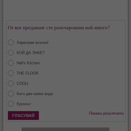
От кое предаване сте разочаровани най-много?
Харесвам всички!
КОЙ ДА ЗНАЕ?
Hell's Kitchen
THE FLOOR
COOLt
Като две капки вода
Ергенът
Покажи резултати