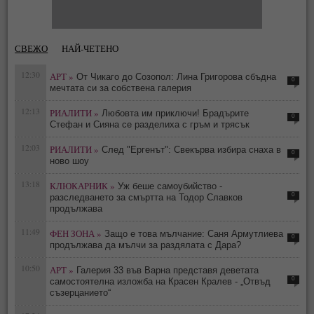
СВЕЖО
НАЙ-ЧЕТЕНО
12:30
АРТ »
От Чикаго до Созопол: Лина Григорова сбъдна
0
мечтата си за собствена галерия
12:13
РИАЛИТИ »
Любовта им приключи! Брадърите
0
Стефан и Сияна се разделиха с гръм и трясък
12:03
РИАЛИТИ »
След "Ергенът": Свекърва избира снаха в
0
ново шоу
13:18
КЛЮКАРНИК »
Уж беше самоубийство -
0
разследването за смъртта на Тодор Славков
продължава
11:49
ФЕН ЗОНА »
Защо е това мълчание: Саня Армутлиева
0
продължава да мълчи за раздялата с Дара?
10:50
АРТ »
Галерия 33 във Варна представя деветата
0
самостоятелна изложба на Красен Кралев - „Отвъд
съзерцанието“