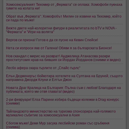
Хомосексуалният Тихомир от „Фермата“ се оплака: Хомофоби пукнаха
гумите на колата ни!
Обрат във „Фермата“: Хомофобът Милин се извини на Тихомир, който
си пада по мъже!
Вижте двете най-колоритни фигури в риалититата по bTV и NOVA -
"Фермата" и "Игри на волята"
Вергов си призна! Готов е да се пусне на Кевин Спейси!
Нета си изпроси яке от Галена! Обяви я за българската Бионсе!
Нов скандал с мирис на разврат! Анджелина Атанасова разкри
проститутския нрав на бившия си Йордан Йорданов (снимки и видео)
Лесбо афера скара гърлите от „Спайс гърлс“
Елън Дедженеръс бойкотира хотелите на Султана на Бруней, същото
направиха Джордж Клуни и Елтън Джон
Новата Драг Кралица на България: Пълна съм с любов! Благодаря на
публиката, която ми отвя главата! (видео)
2-ри февруари! Елза Парини избира бъдещи колежки в Drag конкурс
(снимки)
Тайландското министерство на туризма спонсорира най-голямото
музикално събитие за хомосексуални в Азия
Сбогом мъже! Деми Мур засука лесбийски роман със сръбкиня
(снимка)