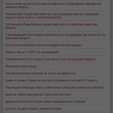
Русия няма да излъчи първи полуфинал на Евровизия заради гей
скандал (видео)
Хомофобия! Горан Брегович не учил в художествената академия
защото била пълна с хомосексуалисти
Гей иконата Рики Мартин представя сингъл в арабско емирство
(видео)
2-ри февруари! Кои родни знаменитости се срамуват да почерпят за
празника (видео)
Гей история! Влюбен мъж преследвал Фънки (видео)
Юлия и Лена от ТАТУ се ненавиждат!
Хомоеротика! Тото и Дани Златков в страстна целувка! (видео)
Месечков стана баща
Гей икона! Нежни руснаци се точат на Джийзъса
Какво е правил Лудия репортер на домашно гей парти? (видео)
Пернишкия Роналдо имал съмнителен сексуален бекграунд (видео)
Крие ли тайна сексуалност Кристиан Костов?
Джийсън попита за Галин, вижте скандалните отговори
Благо е на двата бряга, намекна Есмер