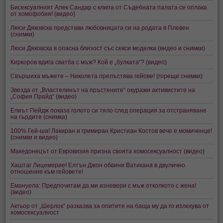
Бисексуалният Алек Сандар с клипа от Съдебната палата се оплака
от хомофобия! (видео)
Люси Дяковска представи любовницата си на родата в Плевен
(снимки)
Люси Дяковска в опасна близост със секси моделка (видео и снимки)
Киркоров вдига сватба с мъж? Кой е „булката“? (видео)
Свършиха мъжете – Николета прелъстява гейове! (горещи снимки)
Звезда от „Властелинът на пръстените“ окуражи активистите на
„София Прайд“ (видео)
Елиът Пейдж показа голото си тяло след операция за отстраняване
на гърдите (снимка)
100% Гей-ша! Лакиран и гримиран Кристиан Костов вече е момиченце!
(снимки и видео)
Македонецът от Евровизия призна своята хомосексуалност (видео)
Хаштаг Лицемерие! Елтън Джон обвини Ватикана в двулично
отношение към гейовете!
Емануела: Предпочитам да ми изневери с мъж отколкото с жена!
(видео)
Актьор от „Шерлок“ разказва за опитите на баща му да го излекува от
хомосексуалност