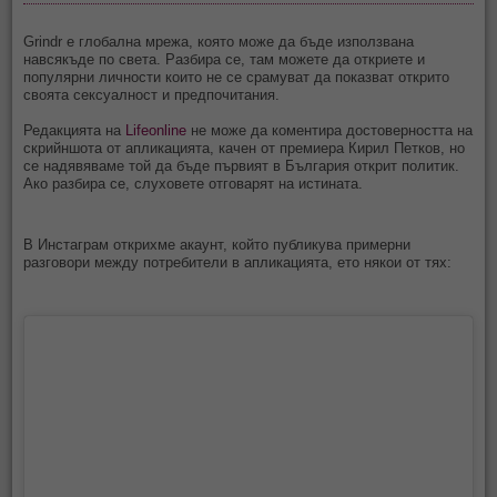
Grindr е глобална мрежа, която може да бъде използвана
навсякъде по света. Разбира се, там можете да откриете и
популярни личности които не се срамуват да показват открито
своята сексуалност и предпочитания.
Редакцията на
Lifeonline
не може да коментира достоверността на
скрийншота от апликацията, качен от премиера Кирил Петков, но
се надявяваме той да бъде първият в България открит политик.
Ако разбира се, слуховете отговарят на истината.
В Инстаграм открихме акаунт, който публикува примерни
разговори между потребители в апликацията, ето някои от тях: