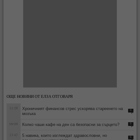
ОЩЕ НОВИНИ ОТ ЕЛЗА ОТГОВАРЯ
11:28
Хроничният финансов стрес ускорява стареенето на
0
мозъка
09:09
Колко чаши кафе на ден са безопасни за сърцето?
0
13:47
5 навика, които изглеждат здравословни, но
0