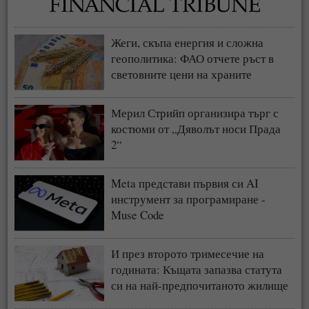
Жеги, скъпа енергия и сложна
геополитика: ФАО отчете ръст в
световните цени на храните
Мерил Стрийп организира търг с
костюми от „Дяволът носи Прада
2“
Meta представи първия си AI
инструмент за програмиране -
Muse Code
И през второто тримесечие на
годината: Къщата запазва статута
си на най-предпочитаното жилище
у нас