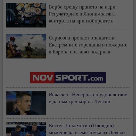
Борба срещу прането на пари:
Регулаторите в Япония затягат
контрола на криптоборсите в
страната
Сериозна пропаст в защитата:
Екстремните горещини и пожарите
в Европа поставят под риск
застрахователния модел
Веласкес: Невероятно удоволствие
е да съм треньор на Левски
Косич: Локомотив (Пловдив)
можеше да вземе точка от Левски