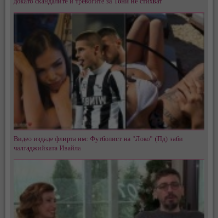
докато скандалите и тревогите за Тони не стихват
Видео издаде флирта им: Футболист на "Локо" (Пд) заби
чалгаджийката Ивайла