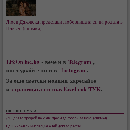
Люси Дяковска представи любовницата си на родата в
Плевен (снимки)
LifeOnline.bg
- вече и в
Telegram
,
последвайте ни и в
Instagram
.
За още светски новини харесайте
и
страницата ни във Facebook ТУК
.
ОЩЕ ПО ТЕМАТА
Дъщерята трофей на Азис мрази да говори за него! (снимки)
Ед Шийрън си мислел, че е гей докато расте!