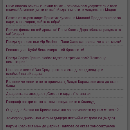
Ричи опасно близък с нежни мъже – рекламирал услугите си с голи
снимки! Заможни „меки китки“ сбъдват мечтите младежа от Мадан
Разказ от първо лице: Приютих Кулагин в Милано! Предлагаше се за
пари, спа с черен, който го обра!
Епичен финал на гей драмата! Папи Ханс и Дара обявиха раздялата
си! (видео)
Преди да влезе във Vip Brother - Папи Ханс си призна, че спи с мъже!
Революция в Куба! Легализират гей браковете!
Преди Софка Гринго любил гадже от третия пол? Плюс още
пикантерии!
На есен с песен! Вип Брадър вкарва скандален джендър и
плеймейтка в Къщата
Въпреки че жените не го привличат, Владо Карамазов иска да стане
баща
Дъщерята на звезда от „Сексът и гардът“ стана син
Гандалф разкри колко са хомосексуалните в Холивуд
Още една бивша на Криско намекна за влечението му към мъжете?
Хомофоб! Джеки Чан изгони дъщеря лесбийка от дома си (видео)
Карък! Красивия мъж до Дарина Павлова се оказа хомосексуален