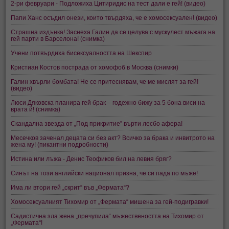
2-ри февруари - Подложиха Цитиридис на тест дали е гей! (видео)
Папи Ханс осъдил онези, които твърдяха, че е хомосексуален! (видео)
Страшна издънка! Заснеха Галин да се целува с мускулест мъжага на
гей парти в Барселона! (снимка)
Учени потвърдиха бисексуалността на Шекспир
Кристиан Костов пострада от хомофоб в Москва (снимки)
Галин хвърли бомбата! Не се притеснявам, че ме мислят за гей!
(видео)
Люси Дяковска планира гей брак – годежно бижу за 5 бона виси на
врата й! (снимка)
Скандална звезда от „Под прикритие” върти лесбо афера!
Месечков заченал децата си без акт? Всичко за брака и инвитрото на
жена му! (пикантни подробности)
Истина или лъжа - Денис Теофиков бил на левия бряг?
Синът на този английски национал призна, че си пада по мъже!
Има ли втори гей „скрит“ във „Фермата“?
Хомосексуалният Тихомир от „Фермата“ мишена за гей-подигравки!
Садистична зла жена „пречупила“ мъжествеността на Тихомир от
„Фермата“!