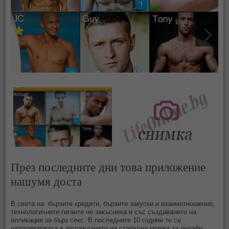
През последните дни това приложение
нашумя доста
В светa на бързите кредити, бързите закуски и взаимотношения,
технологичните гиганти не закъсняха и със създаването на
апликации за бърз секс. В последните 10 години те се
надпреварваха в изграждането на стабилна мрежа за онлайн