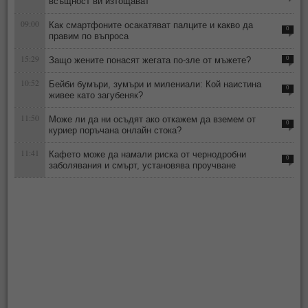
всъщност ви изтощават
09:00
Как смартфоните осакатяват палците и какво да
0
правим по въпроса
15:29
Защо жените понасят жегата по-зле от мъжете?
0
10:52
Бейби бумъри, зумъри и милениали: Кой наистина
0
живее като загубеняк?
11:50
Може ли да ни осъдят ако откажем да вземем от
0
куриер поръчана онлайн стока?
11:41
Кафето може да намали риска от чернодробни
0
заболявания и смърт, установява проучване