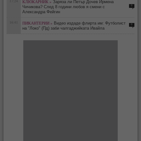
17:24
КЛЮКАРНИК »
Заряза ли Петър Дочев Ирмена
0
Чичикова? След 8 години любов я смени с
Александра Фейгин
16:41
ПИКАНТЕРИИ »
Видео издаде флирта им: Футболист
0
на "Локо" (Пд) заби чалгаджийката Ивайла