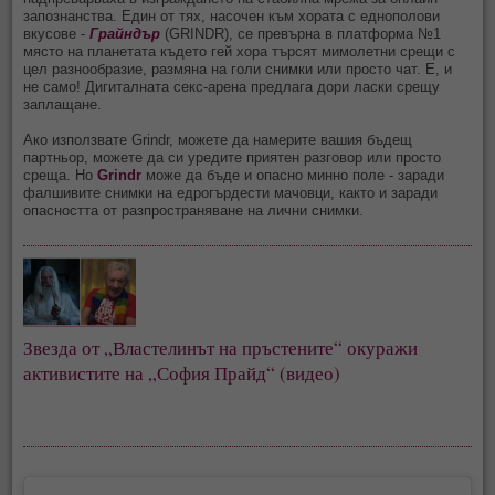
запознанства. Един от тях, насочен към хората с еднополови
вкусове -
Грайндър
(GRINDR), се превърна в платформа №1
място на планетата където гей хора търсят мимолетни срещи с
цел разнообразие, размяна на голи снимки или просто чат. Е, и
не само! Дигиталната секс-арена предлага дори ласки срещу
заплащане.
Ако използвате Grindr, можете да намерите вашия бъдещ
партньор, можете да си уредите приятен разговор или просто
среща. Но
Grindr
може да бъде и опасно минно поле - заради
фалшивите снимки на едрогърдести мачовци, както и заради
опасността от разпространяване на лични снимки.
Звезда от „Властелинът на пръстените“ окуражи
активистите на „София Прайд“ (видео)