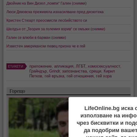
Двойник на Вин Дизел „помпи“ Галин (снимки)
Люси Дяковска преживяла изнасилване пред дискотека
Кристен Стюарт преосмисли лесбийството си
Шелдън от „Теория за големия взрив“ се омъжи (снимки)
Галин се влюби в барман (снимки)
Известен американски певец призна че е гей
приложение
,
апликация
,
ЛГБТ
,
хомосексуалност
,
ЕТИКЕТИ
Грайндър
,
Grindr
,
запознанства
,
срещи
,
Кирил
Петков
,
гей връзка
,
гей отношения
,
гей хора
Горещо
LifeOnline.bg иска
използване на инфо
чрез бисквитки и под
да подобрим вашет