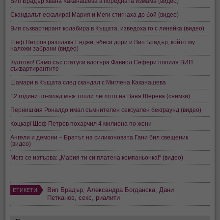
Вип Брадър хвана Каканашева в поредната измама (видео)
Скандалът ескалира! Мария и Меги стигнаха до бой (видео)
Вип съквартирант колабира в Къщата, изведоха го с линейка (видео)
Шеф Петров разплака Енджи, вбеси дори и Вип Брадър, който му
наложи забрани (видео)
Култово! Само със статуси влогъра Фавиол Сефери попиля ВИП
съквартирантите
Шамари в Къщата след скандал с Миглена Каканашева
12 години по-млад мъж топли леглото на Ваня Щерева (снимки)
Пернишкия Роналдо имал съмнителен сексуален бекграунд (видео)
Коцкар! Шеф Петров похарчил 4 милиона по жени
Ангели и демони – Братът на силиконовата Гани бил свещеник
(видео)
Мегз се изтърва: „Мария ти си платена компаньонка!“ (видео)
Вип Брадър
,
Александра Богданска
,
Дани
ЕТИКЕТИ
Петканов
,
секс
,
риалити