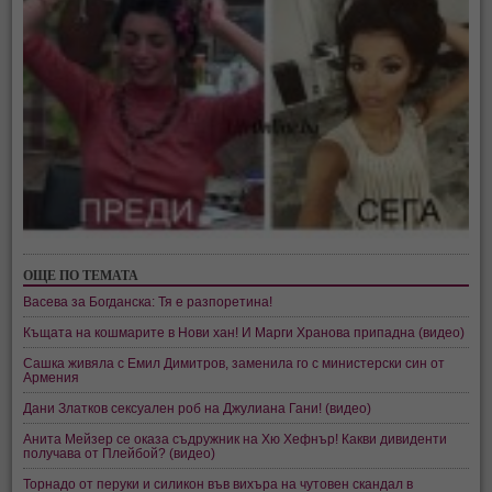
ОЩЕ ПО ТЕМАТА
Васева за Богданска: Тя е разпоретина!
Къщата на кошмарите в Нови хан! И Марги Хранова припадна (видео)
Сашка живяла с Емил Димитров, заменила го с министерски син от
Армения
Дани Златков сексуален роб на Джулиана Гани! (видео)
Анита Мейзер се оказа съдружник на Хю Хефнър! Какви дивиденти
получава от Плейбой? (видео)
Торнадо от перуки и силикон във вихъра на чутовен скандал в