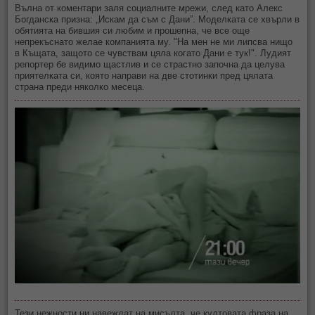
Вълна от коментари заля социалните мрежи, след като Алекс
Богданска призна: „Искам да съм с Дани”. Моделката се хвърли в
обятията на бившия си любим и прошепна, че все още
непрекъснато желае компанията му. "На мен не ми липсва нищо
в Къщата, защото се чувствам цяла когато Дани е тук!". Лудият
репортер бе видимо щастлив и се страстно започна да целува
приятелката си, която направи на две стотинки пред цялата
страна преди няколко месеца.
Тези нежности ни навеждат на мисълта, че култовата фраза на