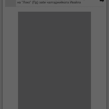
на "Локо" (Пд) заби чалгаджийката Ивайла