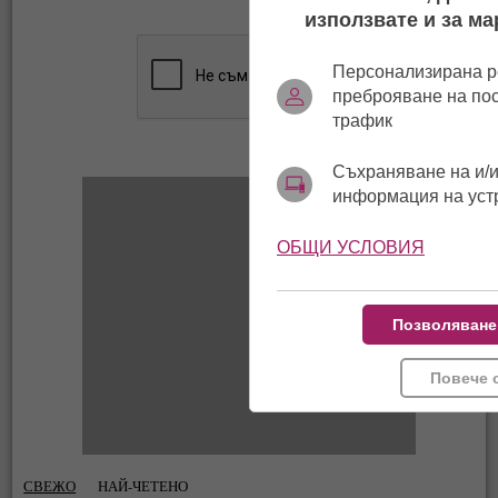
използвате и за ма
Персонализирана р
преброяване на по
трафик
Съхраняване на и/и
информация на уст
ОБЩИ УСЛОВИЯ
Позволяване
Повече 
СВЕЖО
НАЙ-ЧЕТЕНО