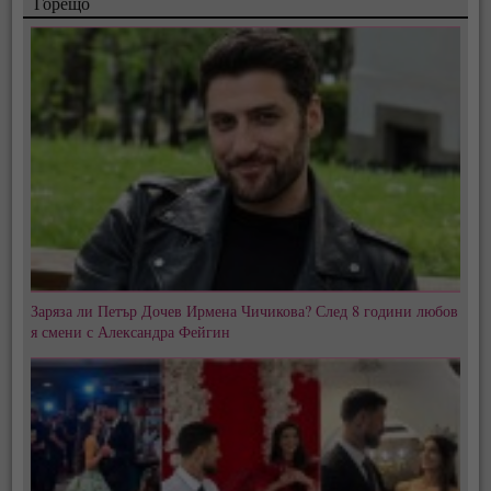
Горещо
Заряза ли Петър Дочев Ирмена Чичикова? След 8 години любов
я смени с Александра Фейгин