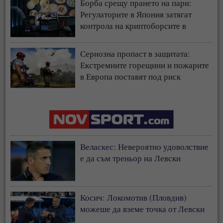
Борба срещу прането на пари:
Регулаторите в Япония затягат
контрола на криптоборсите в
страната
Сериозна пропаст в защитата:
Екстремните горещини и пожарите
в Европа поставят под риск
застрахователния модел
Веласкес: Невероятно удоволствие
е да съм треньор на Левски
Косич: Локомотив (Пловдив)
можеше да вземе точка от Левски