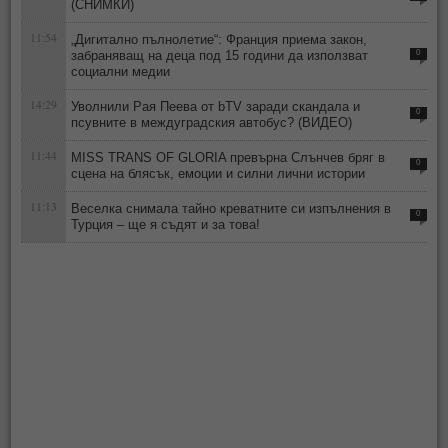
(СНИМКИ)
11:54
„Дигитално пълнолетие“: Франция приема закон,
забраняващ на деца под 15 години да използват
0
социални медии
14:29
Уволнили Рая Пеева от bTV заради скандала и
0
псувните в междуградския автобус? (ВИДЕО)
11:44
MISS TRANS OF GLORIA превърна Слънчев бряг в
0
сцена на блясък, емоции и силни лични истории
11:13
Веселка снимала тайно креватните си изпълнения в
0
Турция – ще я съдят и за това!