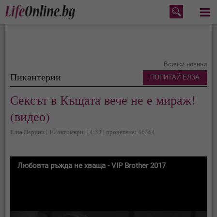
Меню
Всички новини
Пикантерии
ПОПИТАЙ ЕЛЗА
Сексът в Къщата вече не е мираж!
(видео)
Елза Парини | 10 октомври, 14:33 | прочетена: 46364