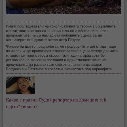
Има и последователи на конспиративната теория в социалните
мрежи, които не вярват в завърнала се любов и обвиняват
продуцентите, че са нагласили любовните сцени, за да
неглижират скандалите около шеф Петров.
Фенове на шоуто предполагат, че продуцентите ще отидат още
по далеч и ще провокират откровени секс сцени между двамата
млади, при това съвсем скоро. Тази година Брадърът бе
рекламиран с любовни послания и единственият шанс на
продукцията да развие тази сюжетна линия е да вкарат
Богданска и Петканов в креватна гимнастика под чаршафите.
Какво е правил Лудия репортер на домашно гей
парти? (видео)