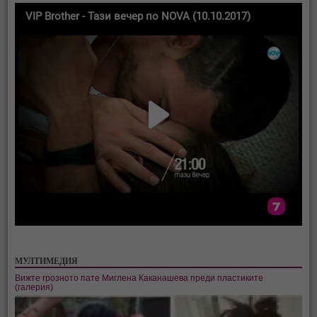
МУЛТИМЕДИЯ
Вижте грозното пате Миглена Каканашева преди пластиките
(галерия)