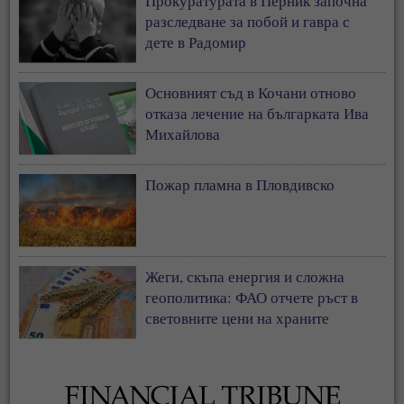
Прокуратурата в Перник започна
разследване за побой и гавра с
дете в Радомир
Основният съд в Кочани отново
отказа лечение на българката Ива
Михайлова
Пожар пламна в Пловдивско
Жеги, скъпа енергия и сложна
геополитика: ФАО отчете ръст в
световните цени на храните