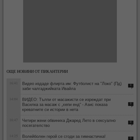
ОЩЕ НОВИНИ ОТ ПИКАНТЕРИИ
16:41
Видео издаде флирта им: Футболист на "Локо" (Пд)
0
заби чалгаджийката Ивайла
14:04
ВИДЕО: Тълпи от масажисти се изреждат при
Василка за масаж с „хепи енд“ - Азис показа
0
креватните си истории в нета
16:47
Четири жени обвиниха Джаред Лето в сексуално
0
посегателство
14:25
Волейболен герой се сгоди за гимнастичка!
0