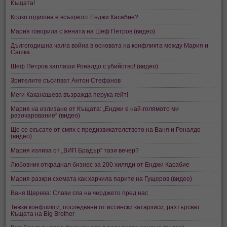
Къщата!
Колко годишна е всъщност Енджи Касабие?
Мария говорила с жената на Шеф Петров (видео)
Дългогодишна чалга война в основата на конфликта между Мария и
Сашка
Шеф Петров заплаши Роналдо с убийство! (видео)
Зрителите съсипват Антон Стефанов
Меги Каканашева възражда перука гейт!
Мария на излизане от Къщата: „Енджи е най-голямото ми
разочарование“ (видео)
Ще се скъсате от смях с предизвикателството на Ваня и Роналдо
(видео)
Мария излиза от „ВИП Брадър“ тази вечер?
Любовник откраднал бизнес за 200 хиляди от Енджи Касабие
Мария разкри схемата как харчила парите на Гущеров (видео)
Ваня Щерева: Слави спа на черджето пред нас
Тежки конфликти, последвани от истински катарзиси, разтърсват
Къщата на Big Brother