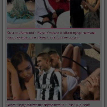
Къна на „Високото": Емрах Стораро и Айлян преди сватбата,
докато скандалите и тревогите за Тони не стихват
Видео издаде флирта им: Футболист на "Локо" (Пд) заби