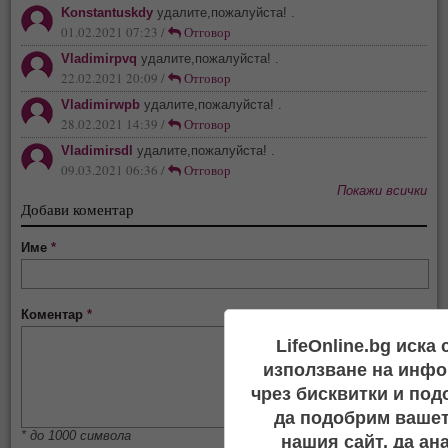
Konstantuskdy
удалите,пожалуйста! .
01.02.2021 07:23 /
Отговор
Vladimirpvq
удалите,пожалуйста! .
22.02.2021 20:09 /
Отговор
Vladimirwpb
удалите,пожалуйста! .
28.02.2021 14:39 /
Отговор
Vladimirsdl
удалите,пожалуйста! .
09.03.2021 06:36 /
Отговор
Покажи всички
Добави коментар
Име
*
Коментар
*
LifeOnline.bg иска
използване на инфо
чрез бисквитки и под
да подобрим вашет
* до 1000 символа
нашия сайт, да ан