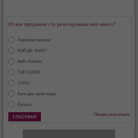
От кое предаване сте разочаровани най-много?
Харесвам всички!
КОЙ ДА ЗНАЕ?
Hell's Kitchen
THE FLOOR
COOLt
Като две капки вода
Ергенът
Покажи резултати