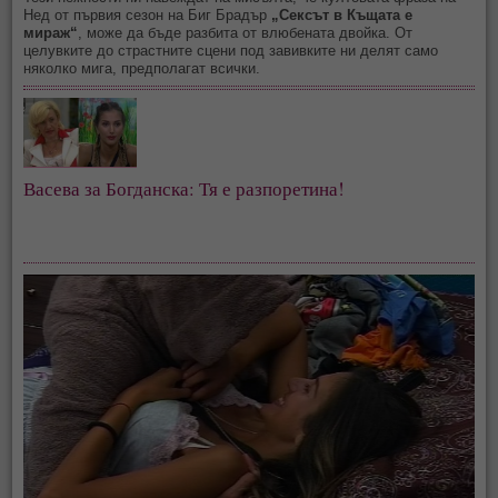
Нед от първия сезон на Биг Брадър
„Сексът в Къщата е
мираж“
, може да бъде разбита от влюбената двойка. От
целувките до страстните сцени под завивките ни делят само
няколко мига, предполагат всички.
Васева за Богданска: Тя е разпоретина!