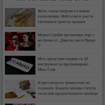
Жеги, скъпа енергия и сложна
геополитика: ФАО отчете ръст в
световните цени на храните
Мерил Стрийп организира търг с
костюми от „Дяволът носи Прада
2“
Meta представи първия си AI
инструмент за програмиране -
Muse Code
И през второто тримесечие на
годината: Къщата запазва статута
си на най-предпочитаното жилище
у нас