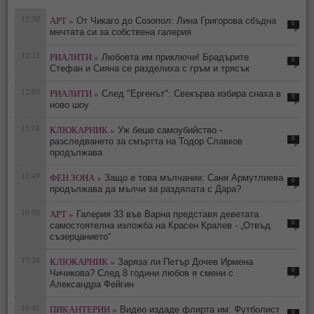
12:30
АРТ »
От Чикаго до Созопол: Лина Григорова сбъдна
0
мечтата си за собствена галерия
12:13
РИАЛИТИ »
Любовта им приключи! Брадърите
0
Стефан и Сияна се разделиха с гръм и трясък
12:03
РИАЛИТИ »
След "Ергенът": Свекърва избира снаха в
0
ново шоу
13:18
КЛЮКАРНИК »
Уж беше самоубийство -
0
разследването за смъртта на Тодор Славков
продължава
11:49
ФЕН ЗОНА »
Защо е това мълчание: Саня Армутлиева
0
продължава да мълчи за раздялата с Дара?
10:50
АРТ »
Галерия 33 във Варна представя деветата
0
самостоятелна изложба на Красен Кралев - „Отвъд
съзерцанието“
17:24
КЛЮКАРНИК »
Заряза ли Петър Дочев Ирмена
0
Чичикова? След 8 години любов я смени с
Александра Фейгин
16:41
ПИКАНТЕРИИ »
Видео издаде флирта им: Футболист
0