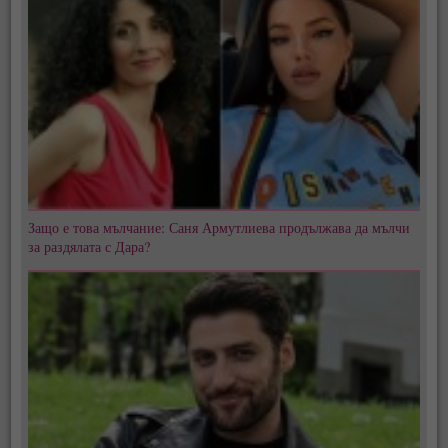
Защо е това мълчание: Саня Армутлиева продължава да мълчи
за раздялата с Дара?