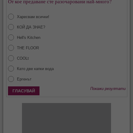
От кое предаване сте разочаровани най-много?
Харесвам всички!
КОЙ ДА ЗНАЕ?
Hell's Kitchen
THE FLOOR
COOLt
Като две капки вода
Ергенът
Покажи резултати