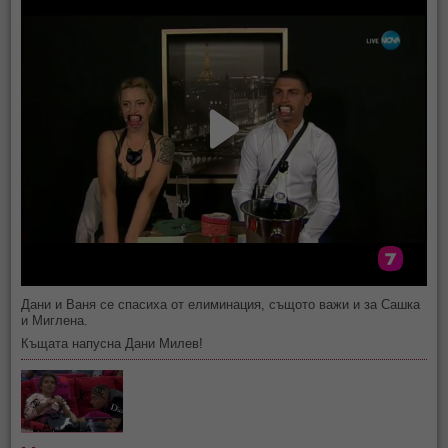
Дани и Ваня се спасиха от елиминация, същото важи и за Сашка
и Миглена.
Къщата напусна Дани Милев!