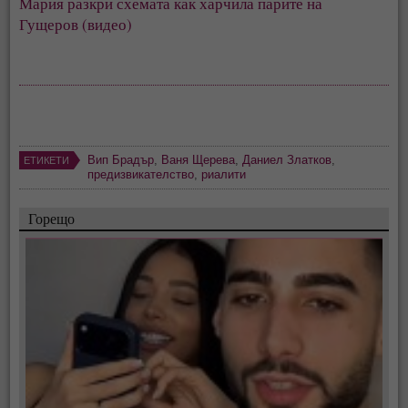
Мария разкри схемата как харчила парите на 
Гущеров (видео)
Вип Брадър
,
Ваня Щерева
,
Даниел Златков
,
ЕТИКЕТИ
предизвикателство
,
риалити
Горещо