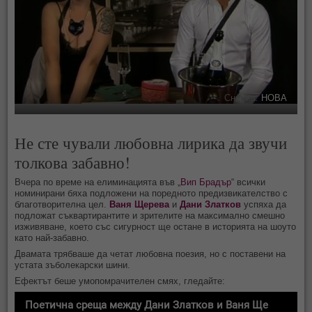
Снимка:
НОВА
Не сте чували любовна лирика да звучи
толкова забавно!
Вчера по време на елиминацията във „
Вип Брадър
“ всички
номинирани бяха подложени на поредното предизвикателство с
благотворителна цел.
Ваня Щерева
и
Дани Златков
успяха да
подложат съквартирантите и зрителите на максимално смешно
изживяване, което със сигурност ще остане в историята на шоуто
като най-забавно.
Двамата трябваше да четат любовна поезия, но с поставени на
устата зъболекарски шини.
Ефектът беше умопомрачителен смях, гледайте: