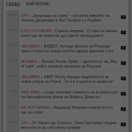
СВЕЖО
НАЙ-ЧЕТЕНО
14:36
АРТ »
„Хвърчащи истории“ – изложба живопис на
0
Лиляна Дворянова в Арт Галерия Le Papillon
13:43
ЕЛЗА ОТГОВАРЯ »
Спрете навреме: 12 прости навика,
0
които ще ви помогнат да спрете преяждането
12:46
ЗВЕЗДИТЕ »
ВИДЕО: Хиляди фенове на Роналдо
0
присъстваха на чужда сватба заради фалшив слух
15:19
МУЗИКА »
Почина Уилям Орбит – архитектът на „Ray
0
of Light“, който промени музиката на Мадона
13:14
ЗВЕЗДИТЕ »
A$AP Rocky издаде подробности за
0
новия албум на Риана: „Тя е в студиото в момента“
12:56
ФЕН ЗОНА »
Скоро започват снимките на втората част
0
на биографичния филм за Майкъл Джексън
10:50
ЕКСКЛУЗИВНО »
Людмила Живкова знаела кога и
0
как ще умре
12:30
АРТ »
От Чикаго до Созопол: Лина Григорова сбъдна
0
мечтата си за собствена галерия