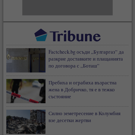
Factcheck.bg осъди „Булгаргаз“ да
разкрие доставките и плащанията
по договора с „Боташ“
Пребиха и ограбиха възрастна
жена в Добричко, тя е в тежко
състояние
Силно земетресение в Колумбия
взе десетки жертви