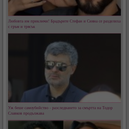
Любовта им приключи! Брадърите Стефан и Сияна се разделиха
с гръм и трясък
Уж беше самоубийство - разследването за смъртта на Тодор
Славков продължава