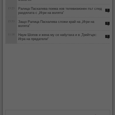
13:23
Ралица Паскалева поема нов телевизионен път след
0
раздялата с „Игри на волята“
15:53
Защо Ралица Паскалева сложи край на „Игри на
0
волята“
11:18
Наум Шопов и жена му се набутаха и в „Трейтърс:
0
Игра на предатели“