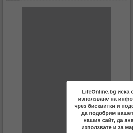
LifeOnline.bg иска
използване на инфо
чрез бисквитки и под
да подобрим вашет
нашия сайт, да ан
използвате и за ма