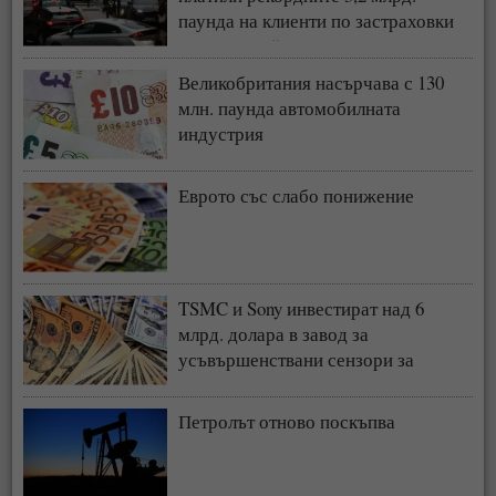
паунда на клиенти по застраховки
„Автокаско“ и „Гражданска
отговорност“
Великобритания насърчава с 130
млн. паунда автомобилната
индустрия
Еврото със слабо понижение
TSMC и Sony инвестират над 6
млрд. долара в завод за
усъвършенствани сензори за
чипове
Петролът отново поскъпва