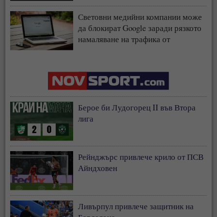
Световни медийни компании може
да блокират Google заради рязкото
намаляване на трафика от
търсачката и навлизането на ИИ
Берое би Лудогорец II във Втора
лига
Рейнджърс привлече крило от ПСВ
Айндховен
Ливърпул привлече защитник на