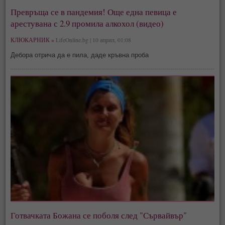
Превръща се в пандемия! Още една певица е
арестувана с 2.9 промила алкохол (видео)
КЛЮКАРНИК »
LifeOnline.bg | 10 април, 01:08
Дебора отрича да е пила, даде кръвна проба
Готвачката Божана се поболя след "Сървайвър"