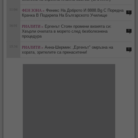
11:04
ФЕН ЗОНА »
Феникс На Доброто И 8888.Bg С Поредна
0
Крачка В Подкрепа На Българското Училище
16:01
РИАЛИТИ »
Ергенът Стоян промени визията си:
0
Хвърли очилата в морето след безболезнена
процедура
15:34
РИАЛИТИ »
Анна-Шермин: „Ергенът" омръзна на
0
хората, зрителите са пренаситени!