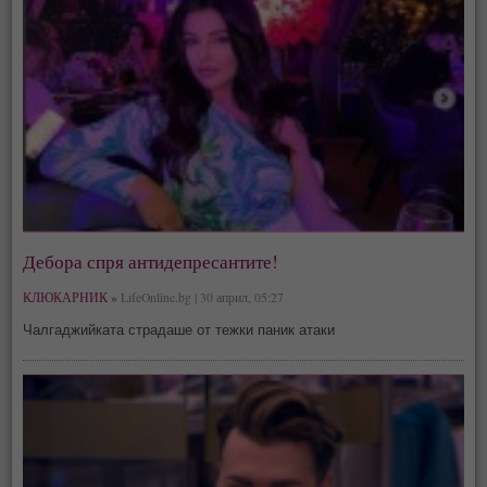
Дебора спря антидепресантите!
КЛЮКАРНИК »
LifeOnline.bg | 30 април, 05:27
Чалгаджийката страдаше от тежки паник атаки