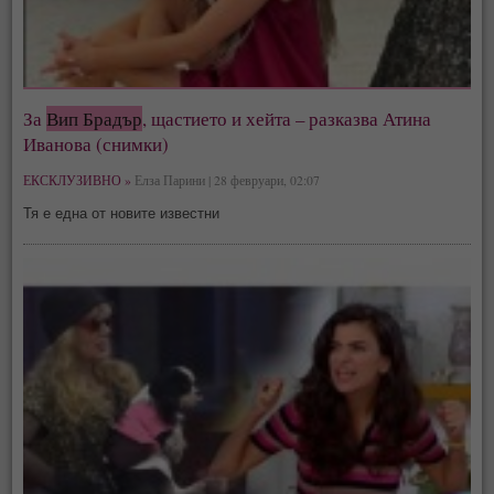
За
Вип Брадър
, щастието и хейта – разказва Атина
Иванова (снимки)
ЕКСКЛУЗИВНО »
Елза Парини | 28 февруари, 02:07
Тя е една от новите известни