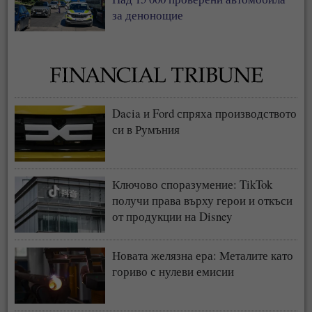
за денонощие
Dacia и Ford спряха производството
си в Румъния
Ключово споразумение: TikTok
получи права върху герои и откъси
от продукции на Disney
Новата желязна ера: Металите като
гориво с нулеви емисии