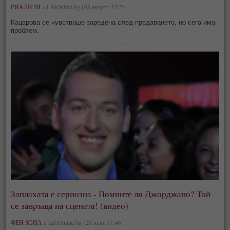
РИАЛИТИ »
LifeOnline.bg | 08 август, 12:24
Кацарова се чувстваше заредена след предаването, но сега има
проблем.
Заплахата е сериозна - Помните ли Джорджано? Той
се завръща на сцената! (видео)
ФЕН ЗОНА »
LifeOnline.bg | 28 юли, 11:46