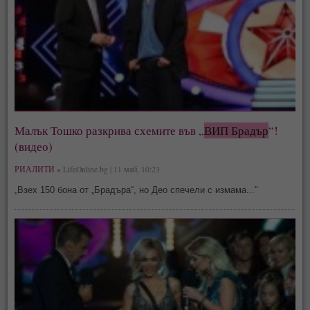
Малък Тошко разкрива схемите във „
ВИП Брадър
“!
(видео)
РИАЛИТИ »
LifeOnline.bg | 11 май, 10:23
„Взех 150 бона от „Брадъра“, но Део спечели с измама..."