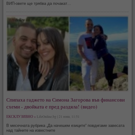
ВИП-овете ще трябва да почакат…
Спипаха гаджето на Симона Загорова във финансови
схеми - двойката е пред раздяла! (видео)
ЕКСКЛУЗИВНО »
LifeOnline.bg | 21 юни, 11:51
В месечната рубрика „Да начешем езиците“ повдигаме завесата
над тайните на известните