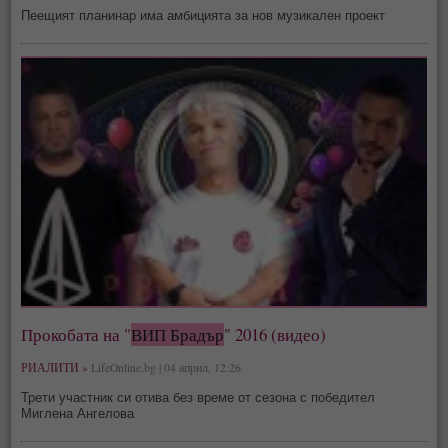
Пеещият планинар има амбицията за нов музикален проект
Прокобата на "
ВИП Брадър
" 2016 (видео)
РИАЛИТИ »
LifeOnline.bg | 04 април, 12:26
Трети участник си отива без време от сезона с победител
Миглена Ангелова