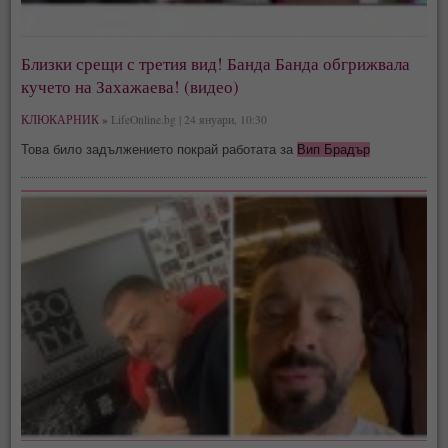
Близки срещи с третия вид! Банда Банда обгрижвала
кучето на Захажаева! (видео)
КЛЮКАРНИК »
LifeOnline.bg | 24 януари, 10:30
Това било задължението покрай работата за
Вип Брадър