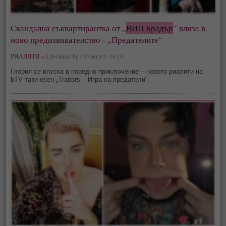
Скандална съквартирантка от „
ВИП Брадър
“ влиза в
ново предизвикателство - „Предателите“
РИАЛИТИ »
LifeOnline.bg | 30 август, 04:10
Глория се впуска в поредно приключение – новото риалити на
bTV тази есен „Traitors – Игра на предатели“.