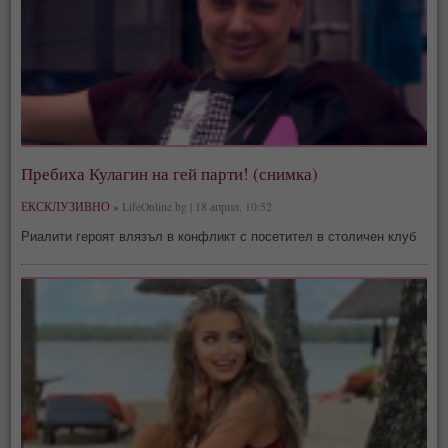
Пребиха Кулагин на гей парти! (снимка)
ЕКСКЛУЗИВНО »
LifeOnline.bg | 18 април, 10:52
Риалити героят влязъл в конфликт с посетител в столичен клуб