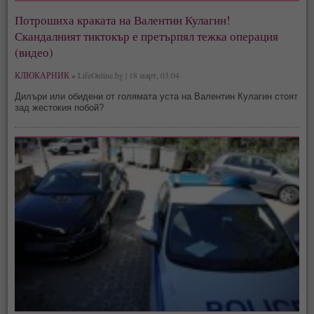
Потрошиха краката на Валентин Кулагин!
Скандалният тиктокър е претърпял тежка операция
(видео)
КЛЮКАРНИК »
LifeOnline.bg | 18 март, 03:04
Дилъри или обидени от голямата уста на Валентин Кулагин стоят
зад жестокия побой?