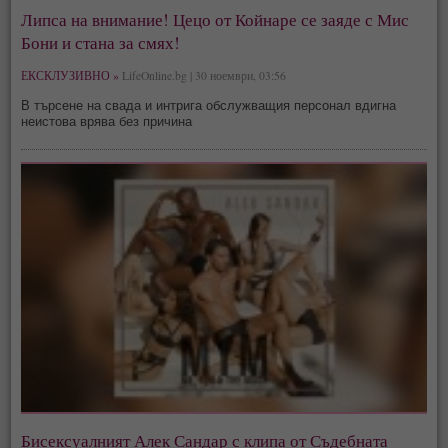
Липса на внимание! Цецо от Койнаре се заяде с Мис
Бони и стана за смях!
ЕКСКЛУЗИВНО »
LifeOnline.bg | 30 ноември, 03:56
В търсене на свада и интрига обслужващия персонал вдигна
неистова врява без причина
Бисексуалният Алек Сандар с клипа от Съдебната