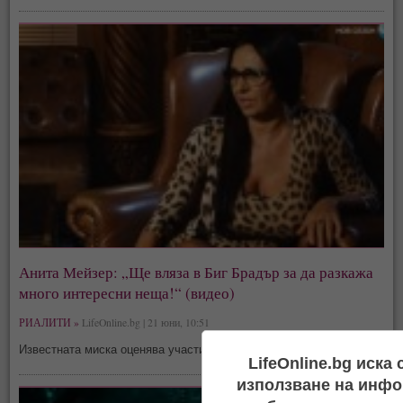
Анита Мейзер: „Ще вляза в Биг Брадър за да разкажа
много интересни неща!“ (видео)
РИАЛИТИ »
LifeOnline.bg | 21 юни, 10:51
Известната миска оценява участието си в шоуто на 200 бона
LifeOnline.bg иска
използване на инфо