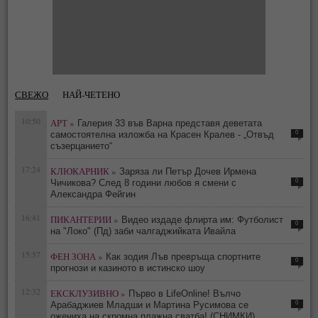
СВЕЖО
НАЙ-ЧЕТЕНО
10:50
АРТ »
Галерия 33 във Варна представя деветата
0
самостоятелна изложба на Красен Кралев - „Отвъд
съзерцанието“
17:24
КЛЮКАРНИК »
Заряза ли Петър Дочев Ирмена
0
Чичикова? След 8 години любов я смени с
Александра Фейгин
16:41
ПИКАНТЕРИИ »
Видео издаде флирта им: Футболист
0
на "Локо" (Пд) заби чалгаджийката Ивайла
15:57
ФЕН ЗОНА »
Как зодия Лъв превръща спортните
0
прогнози и казиното в истинско шоу
12:32
ЕКСКЛУЗИВНО »
Първо в LifeOnline! Вълчо
0
Арабаджиев Младши и Мартина Русимова сe
oжениха на скромна плажна сватба! (СНИМКИ)