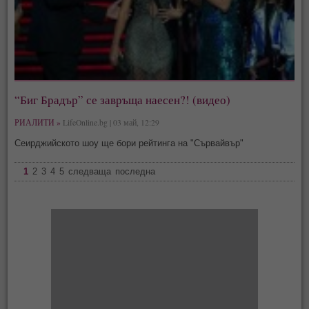
“Биг Брадър” се завръща наесен?! (видео)
РИАЛИТИ »
LifeOnline.bg | 03 май, 12:29
Сеирджийското шоу ще бори рейтинга на "Сървайвър"
1
2
3
4
5
следваща
последна