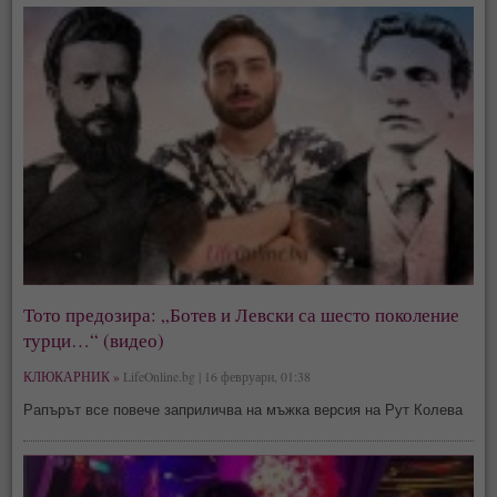
Тото предозира: „Ботев и Левски са шесто поколение
турци…“ (видео)
КЛЮКАРНИК »
LifeOnline.bg | 16 февруари, 01:38
Рапърът все повече заприличва на мъжка версия на Рут Колева