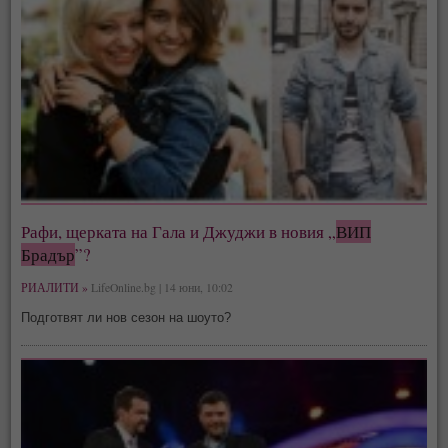
Рафи, щерката на Гала и Джуджи в новия „
ВИП
Брадър
”?
РИАЛИТИ »
LifeOnline.bg | 14 юни, 10:02
Подготвят ли нов сезон на шоуто?