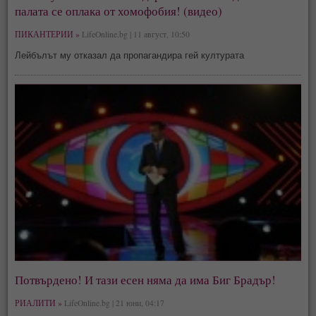
палата се оплака от хомофобия! (видео)
ПИКАНТЕРИИ »
LifeOnline.bg | 11 август, 10:50
Лейбълът му отказал да пропагандира гей културата
Потвърдено! И тази есен няма да има Биг Брадър!
РИАЛИТИ »
LifeOnline.bg | 21 юни, 04:17