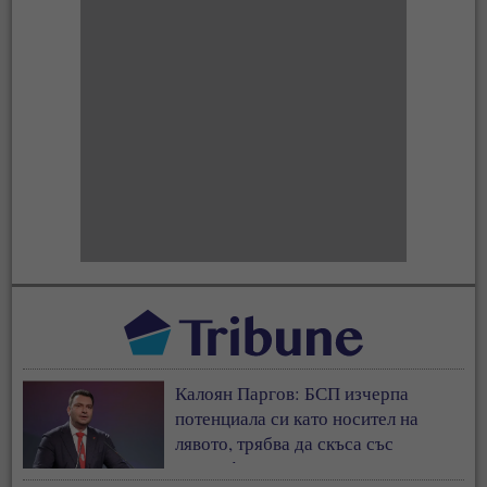
Калоян Паргов: БСП изчерпа
потенциала си като носител на
лявото, трябва да скъса със
съветофилската същност