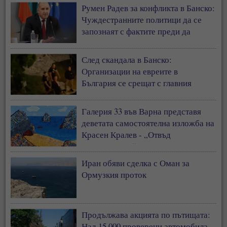
Румен Радев за конфликта в Банско:
Чуждестранните политици да се
запознаят с фактите преди да
коментират страната ни
След скандала в Банско:
Организации на евреите в
България се срещат с главния
секретар на МВР
Галерия 33 във Варна представя
деветата самостоятелна изложба на
Красен Кралев - „Отвъд
съзерцанието“
Иран обяви сделка с Оман за
Ормузкия проток
Продължава акцията по пътищата:
Над 15 000 проверени автомобила