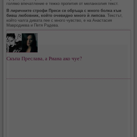
голямо впечатление е тежко пропития от меланхолия текст.
В лиричните строфи Преси се обръща с много болка към
бивш любовник, който очевидно много ѝ липсва
. Текстът,
който чалга дивата пее с много чувство, е на Анастасия
Мавродиева и Петя Радева.
Скъпа Преслава, а Риана ако чуе?