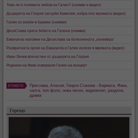
Това ли е голямата любов на Галин? (снимки и видео)
Дъщерята на Глория загърби Камелия, избра поп музиката (видео)
Галин се влюби в барман (снимки)
ДесиСлава ориса бебето на Галена (снимка)
Емануела напомни на Десислава за болезнената „изневяра“
Развратната оргия на Емануела и Галин излезе в мрежата (видео)
Иван Лечев впечатлен от дъщерята на Глория
Роднини на Фики освиркали Галин на концерт
Преслава
,
Алисия
,
Георги Станоев - Бирмата
,
Фики
,
ЕТИКЕТИ
чалга
,
поп фолк
,
нова песен
,
видеоклип
,
раздяла
,
драма
Горещо