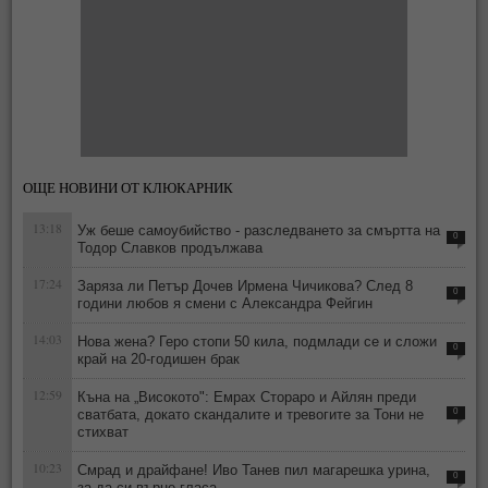
ОЩЕ НОВИНИ ОТ КЛЮКАРНИК
13:18
Уж беше самоубийство - разследването за смъртта на
0
Тодор Славков продължава
17:24
Заряза ли Петър Дочев Ирмена Чичикова? След 8
0
години любов я смени с Александра Фейгин
14:03
Нова жена? Геро стопи 50 кила, подмлади се и сложи
0
край на 20-годишен брак
12:59
Къна на „Високото": Емрах Стораро и Айлян преди
сватбата, докато скандалите и тревогите за Тони не
0
стихват
10:23
Смрад и драйфане! Иво Танев пил магарешка урина,
0
за да си върне гласа