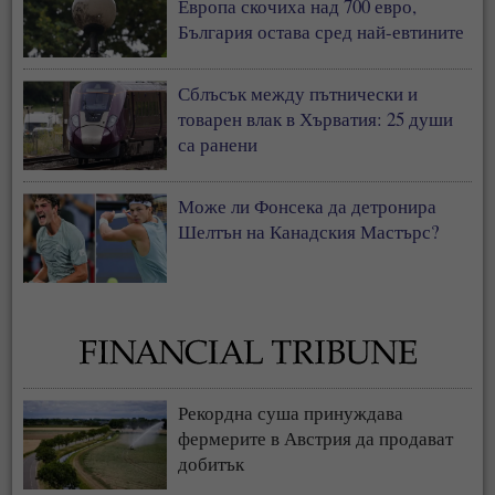
Европа скочиха над 700 евро,
България остава сред най-евтините
пазари
Сблъсък между пътнически и
товарен влак в Хърватия: 25 души
са ранени
Може ли Фонсека да детронира
Шелтън на Канадския Мастърс?
Рекордна суша принуждава
фермерите в Австрия да продават
добитък