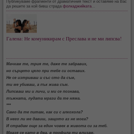
Публикуваме фрагменти от драматичния текст и оставяме на Вас
да решите за кой бивш страда
фолкаджийката
...
Галена: Не комуникирам с Преслава и не ми липсва!
Мачкам те, трия те, даже те забравих,
но сърцето цяло при тебе си оставих.
Не се изтриваш и със сто да съм,
ти ме убиваш, а пък жива съм.
Липсваш ми и личи, и ми се познава,
тъжната, лудата мрази да те няма.
***
Само да те питам, как си с алкохола?
В него ли ме давиш, защото аз не мога?
И страдам още за един човек в живота си за теб.
Мразя се като в два, в профила ти влизам,