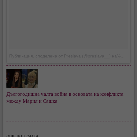
Публикация, споделена от Preslava (@preslava__)
на%месец %-ден %година в %-часа:%минути%сутрин/вечер ST
Дългогодишна чалга война в основата на конфликта
между Мария и Сашка
ОЩЕ ПО ТЕМАТА