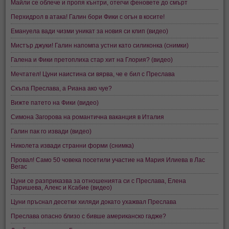
Майли се облече и пропя кънтри, отегчи феновете до смърт
Перхидрол в атака! Галин бори Фики с огън в косите!
Емануела вади чизми уникат за новия си клип (видео)
Мистър джуки! Галин напомпа устни като силиконка (снимки)
Галена и Фики претоплиха стар хит на Глория? (видео)
Мечтател! Цуни наистина си вярва, че е бил с Преслава
Скъпа Преслава, а Риана ако чуе?
Вижте патето на Фики (видео)
Симона Загорова на романтична ваканция в Италия
Галин пак го извади (видео)
Николета извади странни форми (снимка)
Провал! Само 50 човека посетили участие на Мария Илиева в Лас
Вегас
Цуни се разприказва за отношенията си с Преслава, Елена
Паришева, Алекс и Ксабие (видео)
Цуни пръснал десетки хиляди докато ухажвал Преслава
Преслава опасно близо с бивше американско гадже?