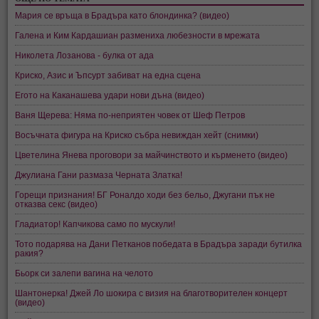
Мария се връща в Брадъра като блондинка? (видео)
Галена и Ким Кардашиан размениха любезности в мрежата
Николета Лозанова - булка от ада
Криско, Азис и Ъпсурт забиват на една сцена
Егото на Каканашева удари нови дъна (видео)
Ваня Щерева: Няма по-неприятен човек от Шеф Петров
Восъчната фигура на Криско събра невиждан хейт (снимки)
Цветелина Янева проговори за майчинството и кърменето (видео)
Джулиана Гани размаза Черната Златка!
Горещи признания! БГ Роналдо ходи без бельо, Джугани пък не
отказва секс (видео)
Гладиатор! Капчикова само по мускули!
Тото подарява на Дани Петканов победата в Брадъра заради бутилка
ракия?
Бьорк си залепи вагина на челото
Шантонерка! Джей Ло шокира с визия на благотворителен концерт
(видео)