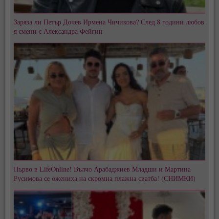
Заряза ли Петър Дочев Ирмена Чичикова? След 8 години любов
я смени с Александра Фейгин
Първо в LifeOnline! Вълчо Арабаджиев Младши и Мартина
Русимова сe oжениха на скромна плажна сватба! (СНИМКИ)