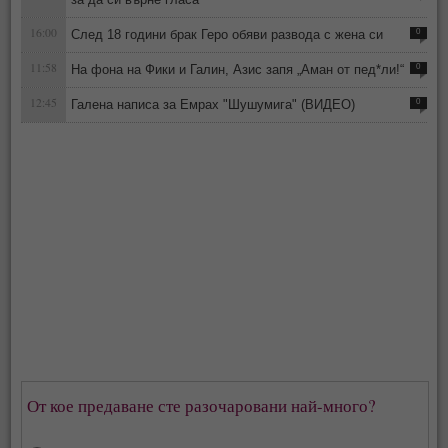
16:00
След 18 години брак Геро обяви развода с жена си
0
11:58
На фона на Фики и Галин, Азис запя „Аман от пед*ли!“
0
12:45
Галена написа за Емрах "Шушумига" (ВИДЕО)
0
От кое предаване сте разочаровани най-много?