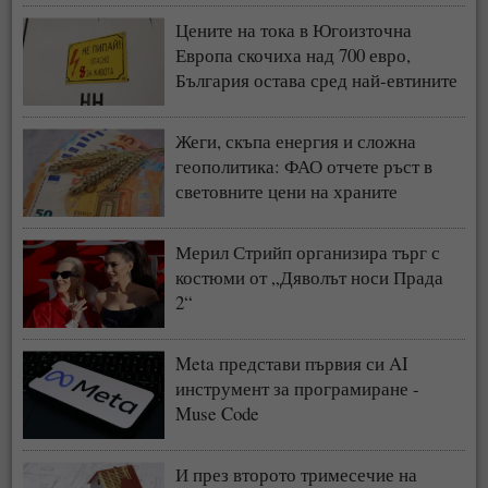
Цените на тока в Югоизточна
Европа скочиха над 700 евро,
България остава сред най-евтините
пазари
Жеги, скъпа енергия и сложна
геополитика: ФАО отчете ръст в
световните цени на храните
Мерил Стрийп организира търг с
костюми от „Дяволът носи Прада
2“
Meta представи първия си AI
инструмент за програмиране -
Muse Code
И през второто тримесечие на