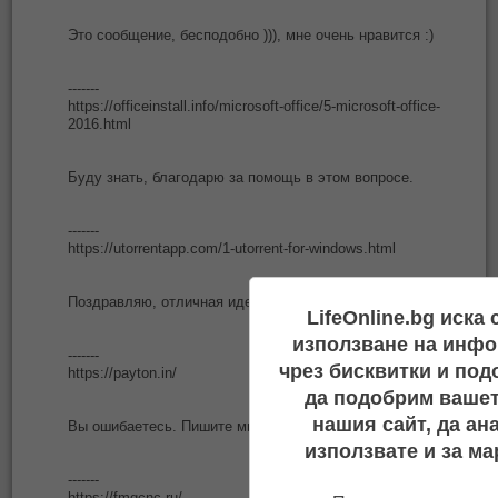
Это сообщение, бесподобно ))), мне очень нравится :)
-------
https://officeinstall.info/microsoft-office/5-microsoft-office-
2016.html
Буду знать, благодарю за помощь в этом вопросе.
-------
https://utorrentapp.com/1-utorrent-for-windows.html
Поздравляю, отличная идея и своевременно
LifeOnline.bg иска
използване на инфо
-------
чрез бисквитки и под
https://payton.in/
да подобрим вашет
нашия сайт, да ан
Вы ошибаетесь. Пишите мне в PM.
използвате и за ма
-------
https://fmgcnc.ru/