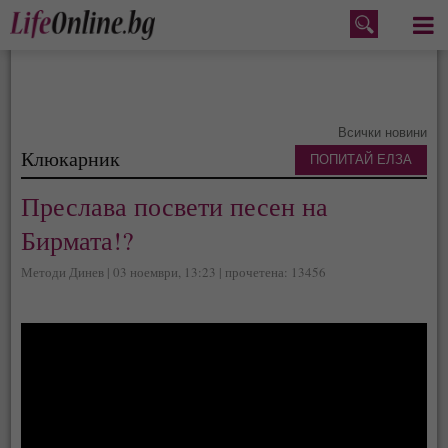
Меню
Всички новини
Клюкарник
ПОПИТАЙ ЕЛЗА
Преслава посвети песен на
Бирмата!?
Методи Динев | 03 ноември, 13:23 | прочетена: 13456