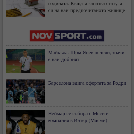
годината: Къщата запазва статута
си на най-предпочитаното жилище
у нас
Майкъла: Щом Янев печели, значи
е най-добрият
Барселона вдига офертата за Родри
Неймар се събира с Меси и
компания в Интер (Маями)