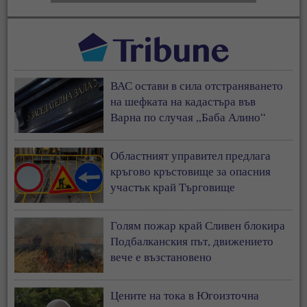
ВАС остави в сила отстраняването
на шефката на кадастъра във
Варна по случая „Баба Алино“
Областният управител предлага
кръгово кръстовище за опасния
участък край Търговище
Голям пожар край Сливен блокира
Подбалканския път, движението
вече е възстановено
Цените на тока в Югоизточна