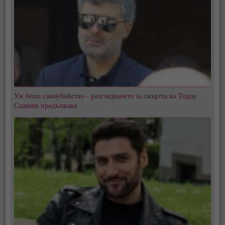
Уж беше самоубийство - разследването за смъртта на Тодор
Славков продължава