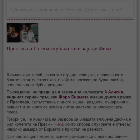
Публикация, споделена от Preslava (@preslava__)
на%месец %-ден %година в %-часа:%минути%сутрин/вечер ST
Преслава и Галена скубали коси заради Фики
Лирическият герой, за когото страда певицата, е описан като
благосъстоятелен женкар, с който е преживяла бурна любов,
последвана от буйна раздяла.
Припомняме, че
преди да я замени за колежката ѝ
Алисия
,
видният сериен тръшкач
Жоро Бирмата
имаше дълга връзка
с Преслава
, съпътствана с много екшън, раздели, събирания и
ревност и за която се изляха литри мастило из клюкарската
преса.
Говори се, че ябълката на раздора за бившата влюбена двойка е
бил колегата на Преси -
Фики
, който според слуховете е отнесъл
няколко шамара от Бирмата в пристъп на ревност.
Към настоящият момент, всички замесени са с нови половинки.