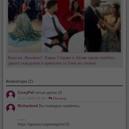
Къна на „Високото": Емрах Стораро и Айлян преди сватбата,
докато скандалите и тревогите за Тони не стихват
Коментари (2)
CoreyPef
литые диски 15
21.11.2022 02:45 /
Отговор
Richardzed
Вы очевидно ошиблись
-------
https://gurava.ru/georegions/15