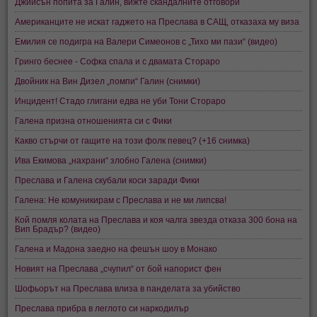
Джийсън попита за Галин, вижте скандалните отговори
Американците не искат гаджето на Преслава в САЩ, отказаха му виза
Емилия се подигра на Валери Симеонов с „Тихо ми пази“ (видео)
Гринго беснее - Софка спала и с двамата Стораро
Двойник на Вин Дизел „помпи“ Галин (снимки)
Инцидент! Стадо глигани едва не уби Тони Стораро
Галена призна отношенията си с Фики
Какво стърчи от гащите на този фолк певец? (+16 снимка)
Ива Екимова „нахрани“ злобно Галена (снимки)
Преслава и Галена скубали коси заради Фики
Галена: Не комуникирам с Преслава и не ми липсва!
Кой помля колата на Преслава и коя чалга звезда отказа 300 бона на
Вип Брадър? (видео)
Галена и Мадона заедно на фешън шоу в Монако
Новият на Преслава „счупил“ от бой напорист фен
Шофьорът на Преслава влиза в панделата за убийство
Преслава прибра в леглото си наркодилър