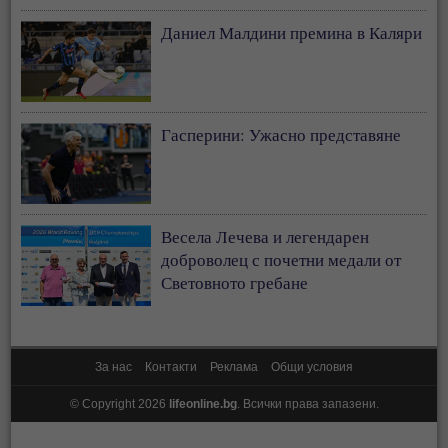
Даниел Малдини премина в Каляри
Гасперини: Ужасно представяне
Весела Лечева и легендарен
доброволец с почетни медали от
Световното гребане
За нас
Контакти
Реклама
Общи условия
© Copyright 2026
lifeonline.bg
. Всички права запазени.