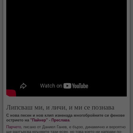
Липсваш ми, и личи, и ми се познава
С нова песен и нов клип изненада многобройните си фенове
острието на
"Пайнер"
-
Преслава
.
Парчето
, писано от Даниел Ганев, е бързо, динамично и вероятно
ще разтърсва кръчмите тази есен, но това което ни направи по-