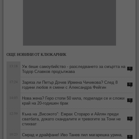
ОЩЕ НОВИНИ ОТ КЛЮКАРНИК
13:18
Уж беше самоубийство - разследването за смъртта на
0
Тодор Славков продължава
17:24
Заряза ли Петър Дочев Ирмена Чичикова? След 8
0
години любов я смени с Александра Фейгин
14:03
Нова жена? Геро стопи 50 кила, подмлади се и сложи
0
край на 20-годишен брак
12:59
Къна на „Високото": Емрах Стораро и Айлян преди
сватбата, докато скандалите и тревогите за Тони не
0
стихват
10:23
Смрад и драйфане! Иво Танев пил магарешка урина,
0