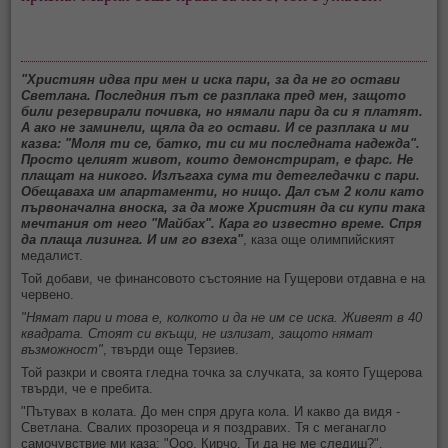
"Християн идва при мен и иска пари, за да не го остави
Светлана. Последния път се разплака пред мен, защото
били резервирали почивка, но нямали пари да си я платят.
А ако не заминели, щяла да го остави. И се разплака и ми
казва: "Моля ти се, батко, ти си ми последната надежда".
Просто целият живот, които демонстрират, е фарс. Не
плащат на никого. Излъгаха сума ти детегледачки с пари.
Обещаваха им апартаменти, но нищо. Дал съм 2 коли като
първоначална вноска, за да може Християн да си купи така
мечтания от него "Майбах". Кара го известно време. Спря
да плаща лизинга. И им го взеха"
, каза още олимпийският
медалист.
Той добави, че финансовото състояние на Гущерови отдавна е на
червено.
"Нямат пари и това е, колкото и да не им се иска. Живеят в 40
квадрата. Стоят си вкъщи, не излизат, защото нямат
възможност"
, твърди още Терзиев.
Той разкри и своята гледна точка за случката, за която Гущерова
твърди, че е пребита.
"Пътувах в колата. До мен спря друга кола. И какво да видя -
Светлана. Свалих прозореца и я поздравих. Тя с меганагло
самочувствие ми каза: "Ооо, Кирчо. Ти да не ме следиш?".