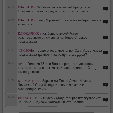
12:13
РИАЛИТИ »
Любовта им приключи! Брадърите
0
Стефан и Сияна се разделиха с гръм и трясък
12:03
РИАЛИТИ »
След "Ергенът": Свекърва избира снаха в
0
ново шоу
13:18
КЛЮКАРНИК »
Уж беше самоубийство -
0
разследването за смъртта на Тодор Славков
продължава
11:49
ФЕН ЗОНА »
Защо е това мълчание: Саня Армутлиева
0
продължава да мълчи за раздялата с Дара?
10:50
АРТ »
Галерия 33 във Варна представя деветата
0
самостоятелна изложба на Красен Кралев - „Отвъд
съзерцанието“
17:24
КЛЮКАРНИК »
Заряза ли Петър Дочев Ирмена
0
Чичикова? След 8 години любов я смени с
Александра Фейгин
16:41
ПИКАНТЕРИИ »
Видео издаде флирта им: Футболист
0
на "Локо" (Пд) заби чалгаджийката Ивайла