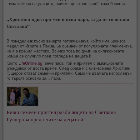
- има камери на улиците, всичко ще стане ясно“, каза борецът.
„Християн идва при мен и иска пари, за да не го остави
Светлана“
В понеделник късно вечерта петричанинът, който има бронзов
медал от Игрите в Пекин, бе обвинен от популярната плеймейтка,
че я е пребил жестоко. Всичко това по думи на силиконовата
бомба се случило пред погледа на децата й.
Както
LifeOnline.bg
вече писа, той е приятел с амбициозната
блондинка от доста време. След брака й с бизнесмена Християн
Гущеров стават семейни приятели. Само че двамата напоследък
го търсят основно за... пари.
Бивш семеен приятел разби лицето на Светлана
Гущерова пред очите на децата й!