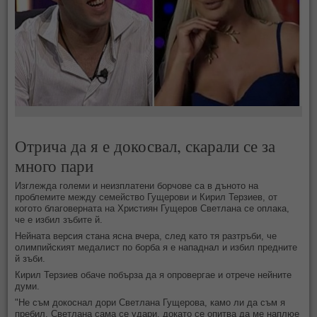
Отрича да я е докосвал, скарали се за
много пари
Изглежда големи и неизплатени борчове са в дъното на
проблемите между семейство Гущерови и Кирил Терзиев, от
когото благоверната на Християн Гущеров Светлана се оплака,
че е избил зъбите й.
Нейната версия стана ясна вчера, след като тя разтръби, че
олимпийският медалист по борба я е нападнал и избил предните
й зъби.
Кирил Терзиев обаче побърза да я опровергае и отрече нейните
думи.
"Не съм докоснал дори Светлана Гущерова, камо ли да съм я
пребил. Светлана сама се удари, докато се опитва да ме наплюе