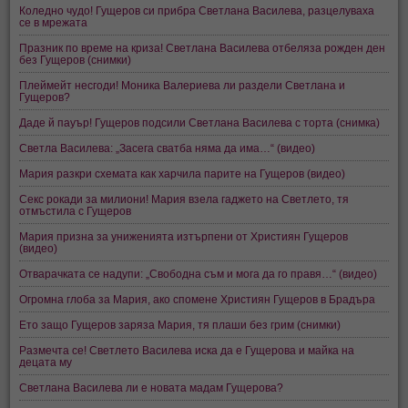
Коледно чудо! Гущеров си прибра Светлана Василева, разцелуваха
се в мрежата
Празник по време на криза! Светлана Василева отбеляза рожден ден
без Гущеров (снимки)
Плеймейт несгоди! Моника Валериева ли раздели Светлана и
Гущеров?
Даде й пауър! Гущеров подсили Светлана Василева с торта (снимка)
Светла Василева: „Засега сватба няма да има…“ (видео)
Мария разкри схемата как харчила парите на Гущеров (видео)
Секс рокади за милиони! Мария взела гаджето на Светлето, тя
отмъстила с Гущеров
Мария призна за униженията изтърпени от Християн Гущеров
(видео)
Отварачката се надупи: „Свободна съм и мога да го правя…“ (видео)
Огромна глоба за Мария, ако спомене Християн Гущеров в Брадъра
Ето защо Гущеров заряза Мария, тя плаши без грим (снимки)
Размечта се! Светлето Василева иска да е Гущерова и майка на
децата му
Светлана Василева ли е новата мадам Гущерова?