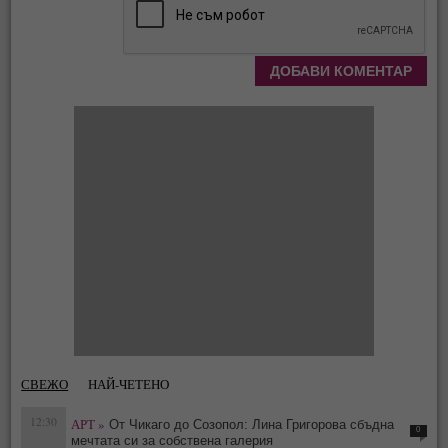
СВЕЖО
НАЙ-ЧЕТЕНО
12:30
АРТ »
От Чикаго до Созопол: Лина Григорова сбъдна
0
мечтата си за собствена галерия