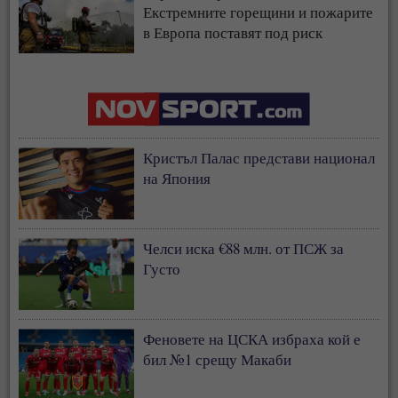
Екстремните горещини и пожарите
в Европа поставят под риск
застрахователния модел
Кристъл Палас представи национал
на Япония
Челси иска €88 млн. от ПСЖ за
Густо
Феновете на ЦСКА избраха кой е
бил №1 срещу Макаби