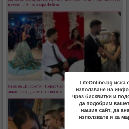
я смени с Александра Фейгин
LifeOnline.bg иска
Къна на „Високото": Емрах Стораро и Айлян преди сватбата,
използване на инфо
докато скандалите и тревогите за Тони не стихват
чрез бисквитки и под
да подобрим вашет
нашия сайт, да ан
използвате и за ма