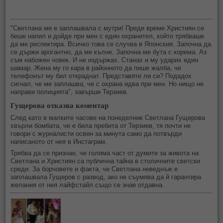
"Светлана ме е заплашвала с мутри! Преди време Християн се
беше напил и дойде при мен с един охранител, който трябваше
да ме респектира. Всичко това се случва в Японския. Започна да
се държи арогантно, да ме кълне. Започна ме бута с корема. Аз
съм набожен човек. И не издържах. Станах и му ударих един
шамар. Жена му го кара в районното да пише жалба, че
телефонът му бил откраднат. Представяте ли си? Подадох
сигнал, че ме заплашва, че с охрана идва при мен. Но нищо не
направи полицията", завърши Терзиев.
Гущерова отказва коментар
След като в малките часове на понеделник Светлана Гущерова
хвърли бомбата, че е била пребита от Терзиев, тя почти не
говори с журналисти освен за минута само да потвърди
написаното от нея в Инстаграм.
Трябва да се признае, че голяма част от думите за живота на
Светлана и Християн са публична тайна в столичните светски
среди. За борчовете и факта, че Светлана неведнъж е
заплашвала Гущеров с развод, ако не съумява да й гарантира
желания от нея лайфстайл също се знае отдавна.