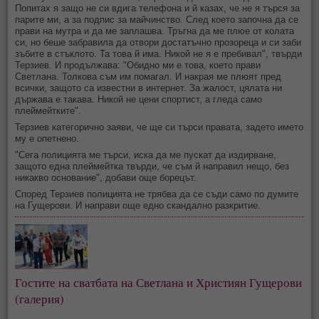
Попитах я защо не си вдига телефона и й казах, че не я търся за
парите ми, а за подпис за майчинство. След което започна да се
прави на мутра и да ме заплашва. Тръгна да ме плюе от колата
си, но беше забравила да отвори достатъчно прозореца и си заби
зъбите в стъклото. Та това й има. Никой не я е пребивал", твърди
Терзиев. И продължава: "Обидно ми е това, което прави
Светлана. Толкова съм им помагал. И накрая ме плюят пред
всички, защото са известни в интернет. За жалост, цялата ни
държава е такава. Никой не цени спортист, а гледа само
плеймейтките".
Teрзиев категорично заяви, че ще си търси правата, задето името
му е опетнено.
"Сега полицията ме търси, иска да ме пускат да издирване,
защото една плеймейтка твърди, че съм й направил нещо, без
никакво основание", добави още борецът.
Според Терзиев полицията не трябва да се съди само по думите
на Гущерови. И направи още едно скандално разкритие.
Гостите на сватбата на Светлана и Християн Гущерови
(галерия)