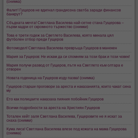
(снимка)
Фалит! Гущеров не вдигнал грандиозна сватба заради финансов
банкрут?
Сбъдната мечта! Светлана Василева най-сетне стана Гущерова –
първи кадри от скромното тържество (снимки)
Това е трети годеж за Светлето Василева, която минала цял
футболен отбор преди Гущеров
Фотомодел! Светлана Василева превръща Гущеров в манекен
Мария за Гущеров: Не искам да си спомням за този брак и този човек!
Мария получи развод от Гущеров, пътя на Светлето към олтара е
отворен
Новата годеница на Гущеров изду пазва! (снимка)
Гущеров старши проговори за ареста и наказанията, които чакат сина
му
Ето как полицаите наказаха пияния побойник Гущеров
Всички подробности за ареста на Християн Гущеров
Тотален хейт заля Светлана Василева, Гущеровите не я искат за
снаха (снимки)
Кума лиса! Светлана Василева влезе под кожата на мама Гущерова
(снимка)