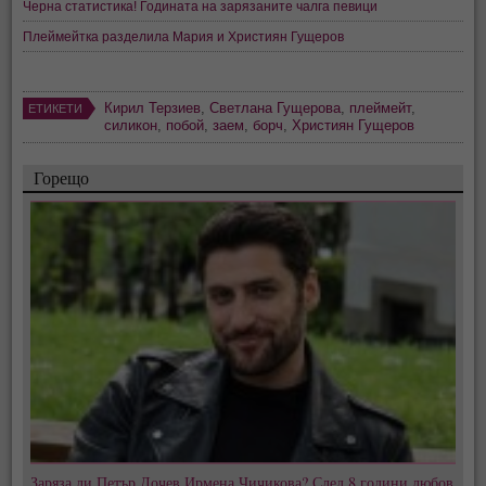
Черна статистика! Годината на зарязаните чалга певици
Плеймейтка разделила Мария и Християн Гущеров
Кирил Терзиев
,
Светлана Гущерова
,
плеймейт
,
ЕТИКЕТИ
силикон
,
побой
,
заем
,
борч
,
Християн Гущеров
Горещо
Заряза ли Петър Дочев Ирмена Чичикова? След 8 години любов