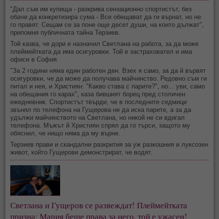
"Дал съм им купища - разкрива сензационно спортистът, без
обаче да конкретизира сума - Все обещават да ги върнат, но не
го правят. Сещам се за поне още десет души, на които дължат",
припомня публичната тайна Терзиев.
Той казва, че дори е назначил Светлана на работа, за да може
плеймейтката да има осигуровки. Той е застраховател и има
офиси в София.
"За 2 години няма един работен ден. Взех я само, за да й вървят
осигуровки, че да може да получава майчинство. Редовно съм ги
питал и нея, и Християн: "Какво става с парите?", но... уви, само
на обещания го карах", каза бившият борец пред столичен
ежедневник. Спортистът твърди, че в последните седмици
звънял по телефона на Гущерова не да иска парите, а за да
удължи майчинството на Светлана, но никой не си вдигал
телефона. Мъжът й Християн спрял да го търси, защото му
обяснил, че нищо няма да му върне.
Терзиев прави и скандални разкрития за уж разкошния и луксозен
живот, който Гущерови демонстрират, че водят.
Светлана и Гущеров се развеждат! Плеймейтката
призна: Мария беше права за него, той е ужасен!