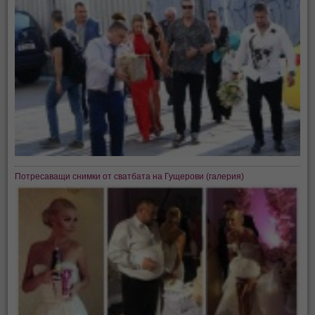
Потресаващи снимки от сватбата на Гущерови (галерия)