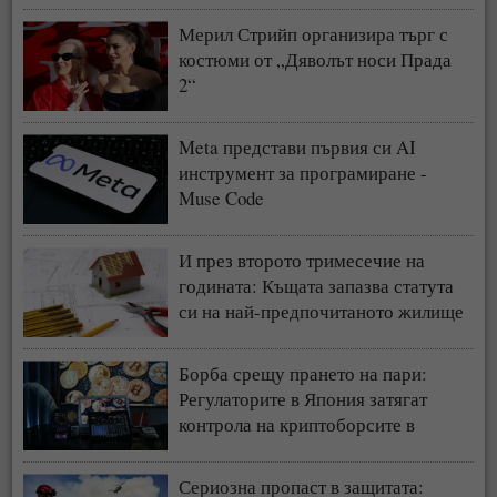
Мерил Стрийп организира търг с
костюми от „Дяволът носи Прада
2“
Meta представи първия си AI
инструмент за програмиране -
Muse Code
И през второто тримесечие на
годината: Къщата запазва статута
си на най-предпочитаното жилище
у нас
Борба срещу прането на пари:
Регулаторите в Япония затягат
контрола на криптоборсите в
страната
Сериозна пропаст в защитата: