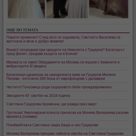
ОЩЕ ПО ТЕМАТА
Парите променят! След като се задомила, Светлето Василева се
кротнала и вече е добро момиче!
Ванко1 посредник при срещите на Николета с Гущеров? Богаташът
пред фалит, продава къщата си в Бояна!
Мрежата се смее! Обирджиите на Моника си играли с бикините и
вибраторите й! (видео)
Белезници щракнаха за скандалната кума на Гущеров Милена
Пилева - източила 300 бона от еврофондове с далавери
Честито! Гонзовица роди гущеровото бебе преждевременно
Звездните БГ сватби на 2018 година
Светлана Гущерова бременна, ще ражда през март
Гротеска! Умопомрачителната прическа на Моника Валериева разсмя
мрежата (снимки)
Плеймейтката Светлана скара баща и син Гущерови
Моника Валериева прецака тайната сватба на Светлана Гущерова