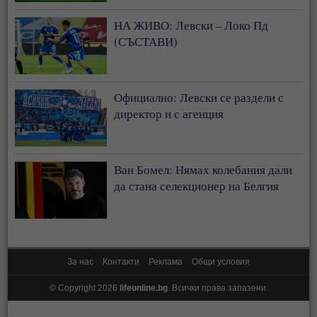
НА ЖИВО: Левски – Локо Пд
(СЪСТАВИ)
Официално: Левски се раздели с
директор и с агенция
Ван Бомел: Нямах колебания дали
да стана селекционер на Белгия
За нас
Контакти
Реклама
Общи условия
© Copyright 2026
lifeonline.bg
. Всички права запазени.