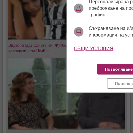
Персонализирана р
преброяване на по
трафик
Съхраняване на и/и
информация на уст
Видео издаде флирта им: Футболист на "Локо" (Пд) заби
ОБЩИ УСЛОВИЯ
чалгаджийката Ивайла
Позволяване
Повече 