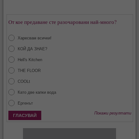
От кое предаване сте разочаровани най-много?
Харесвам всички!
КОЙ ДА ЗНАЕ?
Hell's Kitchen
THE FLOOR
COOLt
Като две капки вода
Ергенът
Покажи резултати