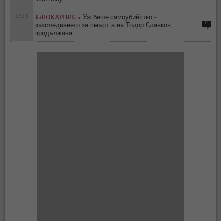
13:18
КЛЮКАРНИК »
Уж беше самоубийство -
0
разследването за смъртта на Тодор Славков
продължава