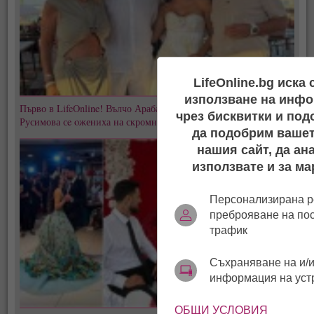
LifeOnline.bg иска
използване на инфо
Първо в LifeOnline! Вълчо Арабаджиев Младши и Мартина
чрез бисквитки и под
Русимова сe oжениха на скромна плажна сватба! (СНИМКИ)
да подобрим вашет
нашия сайт, да ан
използвате и за ма
Персонализирана р
преброяване на по
трафик
Съхраняване на и/и
информация на уст
ОБЩИ УСЛОВИЯ