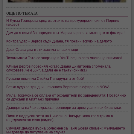
ОЩЕ ПО ТЕМАТА
И Луиза Григорова сред жертвите на прокурорския син от Перник
(видео)
Дим да я няма! За пореден път Мария заразява мъж щом го фалира!
Контра удар - Вергов съди Диана, тя покани всички на делото
Деси Слава два пъти живяла с насилници
Тихомълком Тото се завръща в YouTube, но сега много ще внимава!
Юлиан Вергов побеснял когато Диана Димитрова споменала
слуховете, че е „би“, а дали не е така? (снимка)
Рускини помляли Стойка Пипирудата от бой!
Всяко чудо за три дни – върнаха Вергов във ефира на NOVA
Мила Покемона се оплака от охранители по заведенията: Постоянно
са друсани и бият без причина
Дъщерята на Чакърдъкова проговори за арестувания си бивш мъж
Пиян и надрусан зетя на Николина Чакърдъкова клал трима в
гоцеделчевско село (видео)
Случаят Дебора върна болезнен за Таня Боева спомен: Мълчанието
ми доведе до потулване на случая