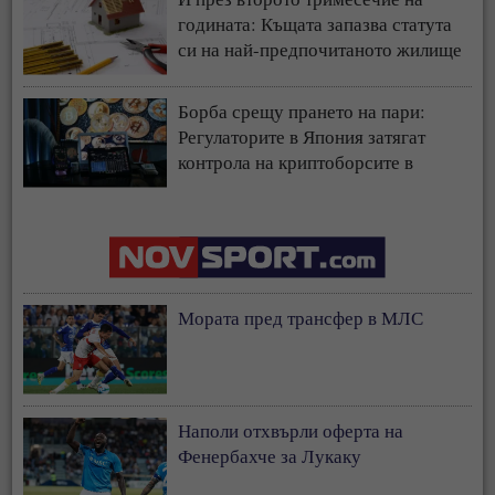
годината: Къщата запазва статута
си на най-предпочитаното жилище
у нас
Борба срещу прането на пари:
Регулаторите в Япония затягат
контрола на криптоборсите в
страната
Мората пред трансфер в МЛС
Наполи отхвърли оферта на
Фенербахче за Лукаку