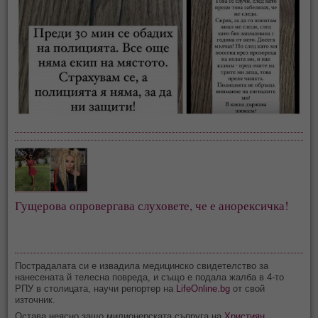
Гущерова опровергава слуховете, че е анорексичка!
Пострадалата си е извадила медицинско свидетелство за
нанесената й телесна повреда, и също е подала жалба в 4-то
РПУ в столицата, научи репортер на
LifeOnline.bg
от свой
източник.
Остава неясно защо милионерската съпруга на
Християн