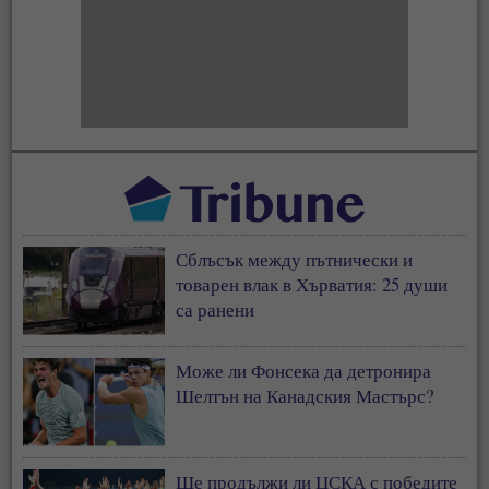
Сблъсък между пътнически и
товарен влак в Хърватия: 25 души
са ранени
Може ли Фонсека да детронира
Шелтън на Канадския Мастърс?
Ще продължи ли ЦСКА с победите