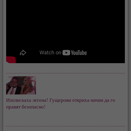
Изплискаха легена! Гущерови откриха начин да го
правят безопасно!