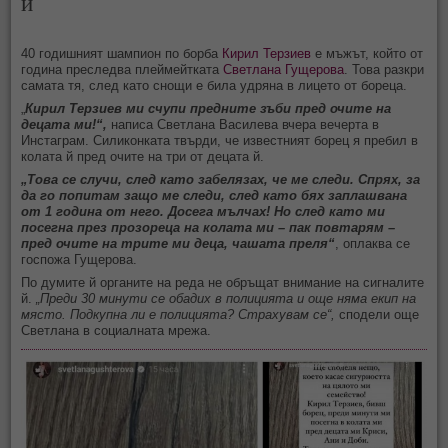
й
40 годишният шампион по борба
Кирил Терзиев
е мъжът, който от
година преследва плеймейтката
Светлана Гущерова
. Това разкри
самата тя, след като снощи е била удряна в лицето от бореца.
„
Кирил Терзиев ми счупи предните зъби пред очите на
децата ми!“,
написа Светлана Василева вчера вечерта в
Инстаграм. Силиконката твърди, че известният борец я пребил в
колата й пред очите на три от децата й.
„Това се случи, след като забелязах, че ме следи. Спрях, за
да го попитам защо ме следи, след като бях заплашвана
от 1 година от него. Досега мълчах! Но след като ми
посегна през прозореца на колата ми – пак повтарям –
пред очите на трите ми деца, чашата преля“
, оплаква се
госпожа Гущерова.
По думите й органите на реда не обръщат внимание на сигналите
й.
„Преди 30 минути се обадих в полицията и още няма екип на
място. Подкупна ли е полицията? Страхувам се“,
сподели още
Светлана в социалната мрежа.