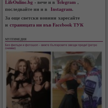
LifeOnline.bg
- вече и в
Telegram
,
последвайте ни и в
Instagram
.
За още светски новини харесайте
и
страницата ни във Facebook ТУК
МУЛТИМЕДИЯ
Без филъри и фотошоп – вижте българските звезди преди! (ретро
снимки)