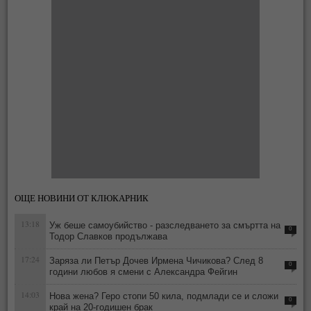
ОЩЕ НОВИНИ ОТ КЛЮКАРНИК
13:18
Уж беше самоубийство - разследването за смъртта на
0
Тодор Славков продължава
17:24
Заряза ли Петър Дочев Ирмена Чичикова? След 8
0
години любов я смени с Александра Фейгин
14:03
Нова жена? Геро стопи 50 кила, подмлади се и сложи
0
край на 20-годишен брак