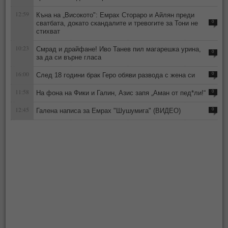
12:59
Къна на „Високото": Емрах Стораро и Айлян преди
сватбата, докато скандалите и тревогите за Тони не
0
стихват
10:23
Смрад и драйфане! Иво Танев пил магарешка урина,
0
за да си върне гласа
16:00
След 18 години брак Геро обяви развода с жена си
0
11:58
На фона на Фики и Галин, Азис запя „Аман от пед*ли!“
0
12:45
Галена написа за Емрах "Шушумига" (ВИДЕО)
0