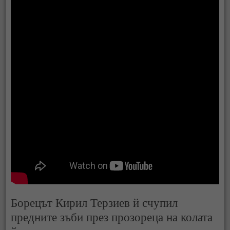
Борецът Кирил Терзиев й счупил
предните зъби през прозореца на колата