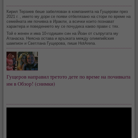
Кирил Терзиев беше забелязван в компанията на Гущерови през
2021 г. , името му дори се появи отбелязано на стори по време на
семейната им почивка в Иракли, а всички които познават
характера и поведението му се почудиха какво прави с тях.
Той е женен и има 10-годишен син на Йоан от съпругата му
Атанаска. Неясна остава и връзката между олимпийския
шампион и Светлана Гущерова, пише HotArena.
Гущеров направил третото дете по време на почивката
им в Обзор! (снимки)