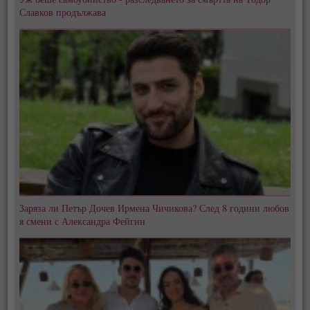
Славков продължава
Заряза ли Петър Дочев Ирмена Чичикова? След 8 години любов
я смени с Александра Фейгин