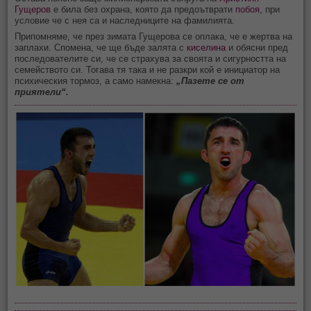
Гущеров
е била без охрана, която да предоътврати
побоя
, при
условие че с нея са и наследниците на фамилията.
Припомняме, че през зимата Гущерова се оплака, че е жертва на
заплахи. Спомена, че ще бъде залята с
киселина
и обясни пред
последователите си, че се страхува за своята и сигурността на
семейството си. Тогава тя така и не разкри кой е инициатор на
психическия тормоз, а само намекна:
„Пазете се от
приятели“.