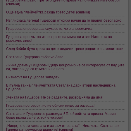
Гущеров направил третото дете по време на почивката им в Обзор!
(снимки)
Още една плеймейтка ражда трето дете! (снимки)
Изплискаха легена! Гущерови откриха начин да го правят безопасно!
Гущерова опровергава слуховете, че е анорексичка!
Гущерова преглътна изневерите на мъжа си и взе Николета за
рекламно лице!
След бейби бума криза за детегледачки тресе родните знаменитости!
Светлана Гущерова съблече Азис
Лична драма у Гущерови! Дядо Добромир не се интересува от внуците
си, макар и да са кръстени на него
Бизнесът на Гущерова запада?
В пълна тайна плеймейтката Светлана дари втори наследник на
Гущеров
Жената на Гущеров: Не се радвайте, развод няма да има!
Гущерова проговори, но не обясни нищо за развода!
Светлана и Гущеров се развеждат! Плеймейтката призна: Мария
беше права за него, той е ужасен!
„Нищо, че съм капелата и аз съм от селата“ - Николета, Светлана и
Галена си премериха шапките! (снимки)