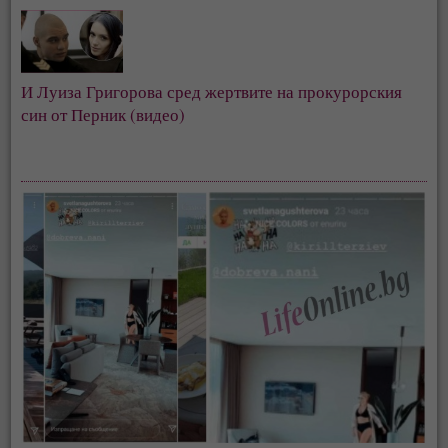
И Луиза Григорова сред жертвите на прокурорския
син от Перник (видео)