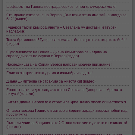
Шофьорът на Галена пострада сериозно при кръчмарско меле!
Скандално изказване на Вергов: „Във всяка жена има тайна жажда за
бой“ (видео)
Гущеров търчи към родилното – Светлана му достави четвърти
наследник!
Тежка бременност! Гущерова лежала в болницата с четвъртото бебе!
(видео)
С уволнението на Гешев – Диана Димитрова се надява на
справедливост по случая с Вергов (видео)
Наследницата на Юлиан Вергов направи мрачно признание!
Елисавета крие тежка драма и извънбрачно дете!
Диана Димитрова се страхува за живота си! (видео)
Ергенът натири детегледачката на Светлана Гущерова – Мрежата
ликува! (колажи)
Битата Диана: Вергов го е страх и се крие! Какво мисли обществото?!
От шест месеца Гринго е в затвор в Берлин заради зверски побой над
проститутка!
Лъже ли Азис за бащинството? Стана ясно чие е детето от снимката!
(снимки)