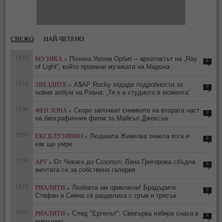
СВЕЖО
НАЙ-ЧЕТЕНО
15:19
МУЗИКА »
Почина Уилям Орбит – архитектът на „Ray
0
of Light“, който промени музиката на Мадона
13:14
ЗВЕЗДИТЕ »
A$AP Rocky издаде подробности за
0
новия албум на Риана: „Тя е в студиото в момента“
12:56
ФЕН ЗОНА »
Скоро започват снимките на втората част
0
на биографичния филм за Майкъл Джексън
10:50
ЕКСКЛУЗИВНО »
Людмила Живкова знаела кога и
0
как ще умре
12:30
АРТ »
От Чикаго до Созопол: Лина Григорова сбъдна
0
мечтата си за собствена галерия
12:13
РИАЛИТИ »
Любовта им приключи! Брадърите
0
Стефан и Сияна се разделиха с гръм и трясък
12:03
РИАЛИТИ »
След "Ергенът": Свекърва избира снаха в
0
ново шоу