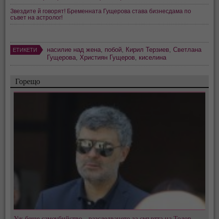
Звездите й говорят! Бременната Гущерова става бизнесдама по
съвет на астролог!
насилие над жена
,
побой
,
Кирил Терзиев
,
Светлана
ЕТИКЕТИ
Гущерова
,
Християн Гущеров
,
киселина
Горещо
Уж беше самоубийство - разследването за смъртта на Тодор