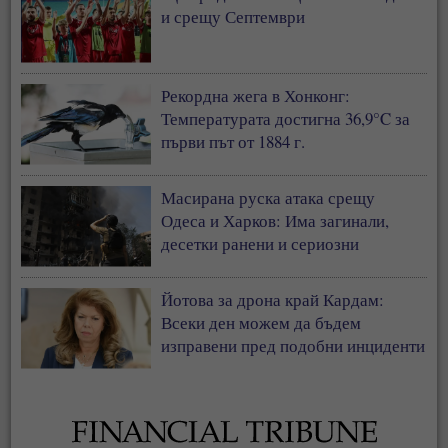
и срещу Септември
Рекордна жега в Хонконг:
Температурата достигна 36,9°C за
първи път от 1884 г.
Масирана руска атака срещу
Одеса и Харков: Има загинали,
десетки ранени и сериозни
разрушения
Йотова за дрона край Кардам:
Всеки ден можем да бъдем
изправени пред подобни инциденти