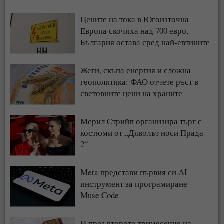
Цените на тока в Югоизточна
Европа скочиха над 700 евро,
България остава сред най-евтините
пазари
Жеги, скъпа енергия и сложна
геополитика: ФАО отчете ръст в
световните цени на храните
Мерил Стрийп организира търг с
костюми от „Дяволът носи Прада
2“
Meta представи първия си AI
инструмент за програмиране -
Muse Code
И през второто тримесечие на