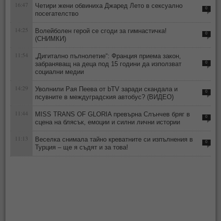
16:47
Четири жени обвиниха Джаред Лето в сексуално
0
посегателство
14:25
Волейболен герой се сгоди за гимнастичка!
0
(СНИМКИ)
11:54
„Дигитално пълнолетие“: Франция приема закон,
забраняващ на деца под 15 години да използват
0
социални медии
14:29
Уволнили Рая Пеева от bTV заради скандала и
0
псувните в междуградския автобус? (ВИДЕО)
11:44
MISS TRANS OF GLORIA превърна Слънчев бряг в
0
сцена на блясък, емоции и силни лични истории
11:13
Веселка снимала тайно креватните си изпълнения в
0
Турция – ще я съдят и за това!