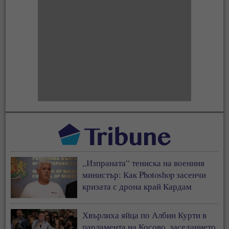
„Изпраната“ тениска на военния
министър: Как Photoshop засенчи
кризата с дрона край Кардам
Хвърлиха яйца по Албин Курти в
парламента на Косово, заседанието