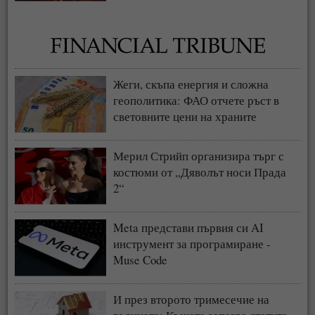
Жеги, скъпа енергия и сложна
геополитика: ФАО отчете ръст в
световните цени на храните
Мерил Стрийп организира търг с
костюми от „Дяволът носи Прада
2“
Meta представи първия си AI
инструмент за програмиране -
Muse Code
И през второто тримесечие на