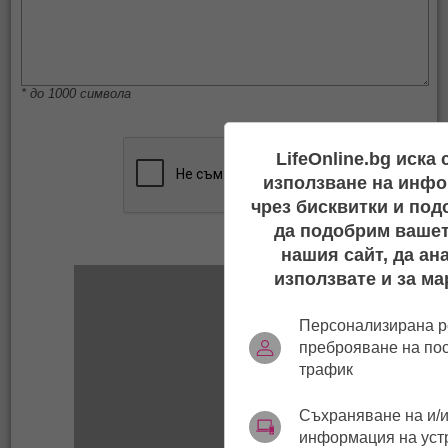
* до 1000 символа
LifeOnline.bg иска
използване на инфо
чрез бисквитки и под
да подобрим вашет
нашия сайт, да ан
използвате и за ма
Персонализирана р
преброяване на по
трафик
Съхраняване на и/и
информация на уст