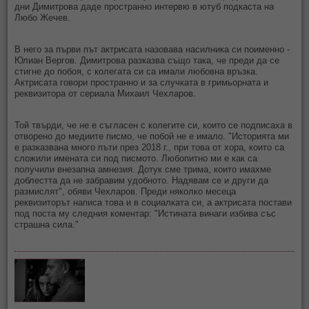
дни Димитрова даде пространно интервю в ютуб подкаста на
Любо Жечев.
В него за първи път актрисата назовава насилника си поименно -
Юлиан Вергов. Димитрова разказва също така, че преди да се
стигне до побоя, с колегата си са имали любовна връзка.
Актрисата говори пространно и за случката в гримьорната и
реквизитора от сериала Михаил Чехларов.
Той твърди, че не е съгласен с колегите си, които се подписаха в
отворено до медиите писмо, че побой не е имало. "Историята ми
е разказвана много пъти през 2018 г., при това от хора, които са
сложили имената си под писмото. Любопитно ми е как са
получили внезапна амнезия. Дотук сме трима, които имахме
доблестта да не забравим удобното. Надявам се и други да
размислят", обяви Чехларов. Преди няколко месеца
реквизиторът написа това и в социалката си, а актрисата постави
под поста му следния коментар: "Истината винаги избива със
страшна сила."