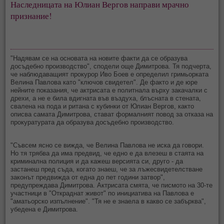
Наследницата на Юлиан Вергов направи мрачно
признание!
"Надявам се на основата на новите факти да се образува
досъдебно производство", сподели още Димитрова. Тя подчерта,
че наблюдаващият прокурор Иво Боев е определил гримьорката
Велина Павлова като "ключов свидетел". Де факто и де юре
нейните показания, че актрисата е политнала върху закачалки с
дрехи, а не е била вдигната във въздуха, блъсната в стената,
свалена на пода и ритана с кубинки от Юлиан Вергов, както
описва самата Димитрова, стават формалният повод за отказа на
прокуратурата да образува досъдебно производство.
"Съвсем ясно се вижда, че Велина Павлова не иска да говори.
Но тя трябва да има предвид, че едно е да влезеш в стаята на
криминална полиция и да кажеш версията си, друго - да
застанеш пред съда, когато знаеш, че за лъжесвидетелстване
законът предвижда от една до пет години затвор",
предупреждава Димитрова. Актрисата смята, че писмото на 30-те
участници в "Откраднат живот" по инициатива на Павлова е
"аматьорско изпълнение". "Тя не е знаела в какво се забърква",
убедена е Димитрова.