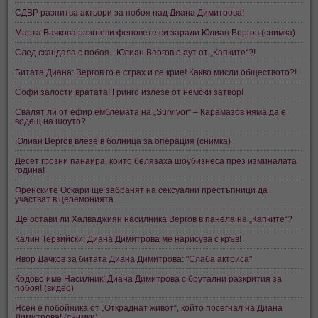
СДВР разпитва актьори за побоя над Диана Димитрова!
Марта Вачкова разгневи феновете си заради Юлиан Вергов (снимка)
След скандала с побоя - Юлиан Вергов е аут от „Капките“?!
Битата Диана: Вергов го е страх и се крие! Какво мисли обществото?!
Софи залости вратата! Гринго излезе от немски затвор!
Свалят ли от ефир емблемата на „Survivor“ – Карамазов няма да е
водещ на шоуто?
Юлиан Вергов влезе в болница за операция (снимка)
Десет грозни панаира, които белязаха шоубизнеса през изминалата
година!
Френските Оскари ще забранят на сексуални престъпници да
участват в церемонията
Ще остави ли Халваджиян насилника Вергов в панела на „Капките“?
Калин Терзийски: Диана Димитрова ме нарисува с кръв!
Явор Дачков за битата Диана Димитрова: "Слаба актриса"
Кодово име Насилник! Диана Димитрова с брутални разкрития за
побоя! (видео)
Ясен е побойника от „Откраднат живот“, който посегнал на Диана
Димитрова! (снимки)