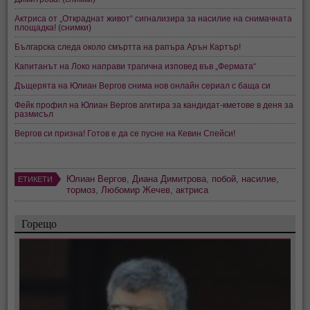
Актриса от „Откраднат живот“ сигнализира за насилие на снимачната
площадка! (снимки)
Българска следа около смъртта на рапъра Арън Картър!
Капитанът на Локо направи трагична изповед във „Фермата“
Дъщерята на Юлиан Вергов снима нов онлайн сериал с баща си
Фейк профил на Юлиан Вергов агитира за кандидат-кметове в деня за
размисъл
Вергов си призна! Готов е да се пусне на Кевин Спейси!
Юлиан Вергов
,
Диана Димитрова
,
побой
,
насилие
,
ЕТИКЕТИ
тормоз
,
Любомир Жечев
,
актриса
Горещо