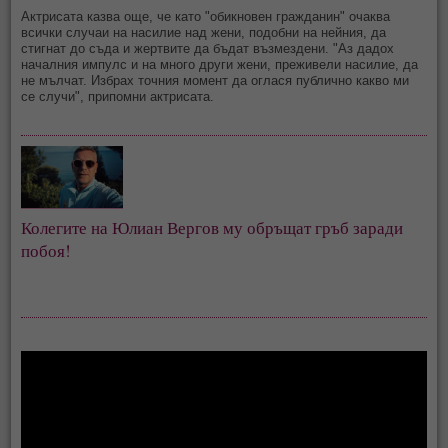
Актрисата казва още, че като "обикновен гражданин" очаква
всички случаи на насилие над жени, подобни на нейния, да
стигнат до съда и жертвите да бъдат възмездени. "Аз дадох
началния импулс и на много други жени, преживели насилие, да
не мълчат. Избрах точния момент да оглася публично какво ми
се случи", припомни актрисата.
Колегите на Юлиан Вергов му обръщат гръб заради
побоя!