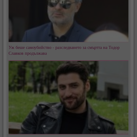
Уж беше самоубийство - разследването за смъртта на Тодор
Славков продължава