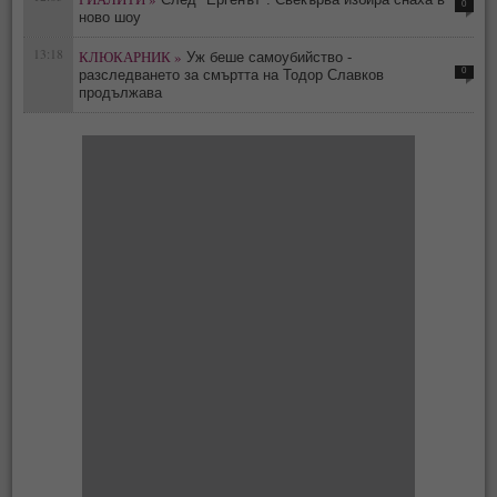
0
ново шоу
13:18
КЛЮКАРНИК »
Уж беше самоубийство -
0
разследването за смъртта на Тодор Славков
продължава