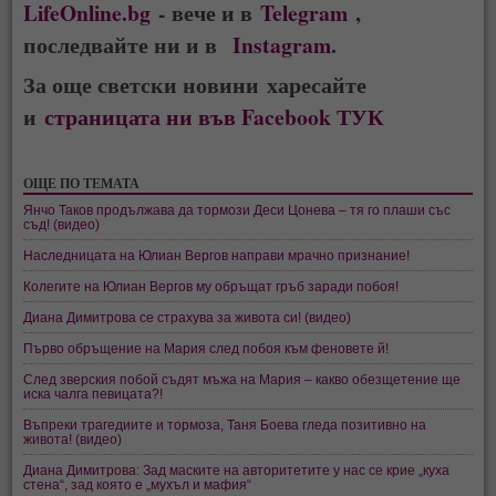
LifeOnline.bg
- вече и в
Telegram
,
последвайте ни и в
Instagram
.
За още светски новини харесайте
и
страницата ни във Facebook ТУК
ОЩЕ ПО ТЕМАТА
Янчо Таков продължава да тормози Деси Цонева – тя го плаши със
съд! (видео)
Наследницата на Юлиан Вергов направи мрачно признание!
Колегите на Юлиан Вергов му обръщат гръб заради побоя!
Диана Димитрова се страхува за живота си! (видео)
Първо обръщение на Мария след побоя към феновете й!
След зверския побой съдят мъжа на Мария – какво обезщетение ще
иска чалга певицата?!
Въпреки трагедиите и тормоза, Таня Боева гледа позитивно на
живота! (видео)
Диана Димитрова: Зад маските на авторитетите у нас се крие „куха
стена“, зад която е „мухъл и мафия“