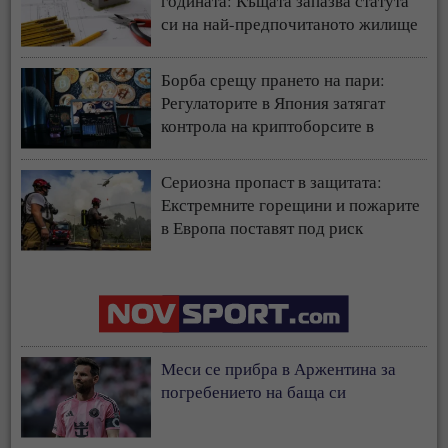
годината: Къщата запазва статута
си на най-предпочитаното жилище
у нас
Борба срещу прането на пари:
Регулаторите в Япония затягат
контрола на криптоборсите в
страната
Сериозна пропаст в защитата:
Екстремните горещини и пожарите
в Европа поставят под риск
застрахователния модел
Меси се прибра в Аржентина за
погребението на баща си