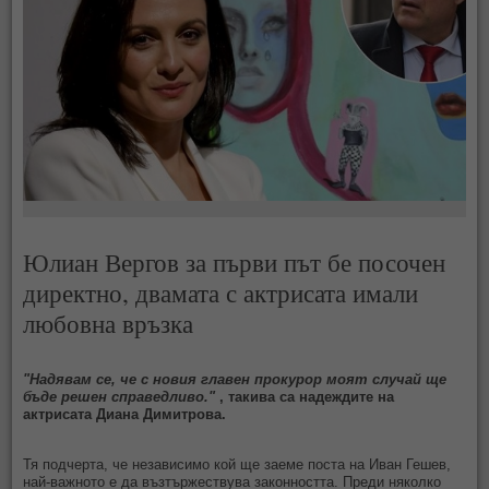
Юлиан Вергов за първи път бе посочен
директно, двамата с актрисата имали
любовна връзка
"Надявам се, че с новия главен прокурор моят случай ще
бъде решен справедливо."
, такива са надеждите на
актрисата Диана Димитрова.
Тя подчерта, че независимо кой ще заеме поста на Иван Гешев,
най-важното е да възтържествува законността. Преди няколко