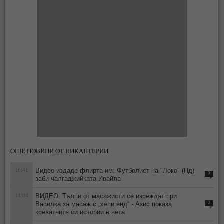
ОЩЕ НОВИНИ ОТ ПИКАНТЕРИИ
16:41
Видео издаде флирта им: Футболист на "Локо" (Пд)
0
заби чалгаджийката Ивайла
14:04
ВИДЕО: Тълпи от масажисти се изреждат при
Василка за масаж с „хепи енд“ - Азис показа
0
креватните си истории в нета