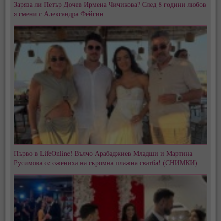
Заряза ли Петър Дочев Ирмена Чичикова? След 8 години любов
я смени с Александра Фейгин
Първо в LifeOnline! Вълчо Арабаджиев Младши и Мартина
Русимова сe oжениха на скромна плажна сватба! (СНИМКИ)