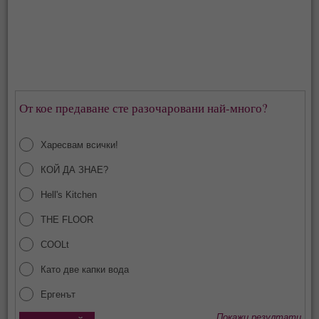
От кое предаване сте разочаровани най-много?
Харесвам всички!
КОЙ ДА ЗНАЕ?
Hell's Kitchen
THE FLOOR
COOLt
Като две капки вода
Ергенът
Покажи резултати