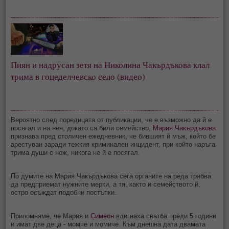
Пиян и надрусан зетя на Николина Чакърдъкова клал 
трима в гоцеделчевско село (видео)
Вероятно след поредицата от публикации, че е възможно да й е
посягал и на нея, докато са били семейство,
Мария Чакърдъкова
признава пред столичен ежедневник, че бившият й мъж, който бе
арестуван заради тежкия криминален инцидент, при който наръга
трима души с нож, никога не й е посягал.
По думите на Мария Чакърдъкова сега органите на реда трябва
да предприемат нужните мерки, а тя, както и семейството й,
остро осъждат подобни постъпки.
Припомняме, че Мария и
Симеон
вдигнаха сватба преди 5 години
и имат две деца - момче и момиче. Към днешна дата двамата