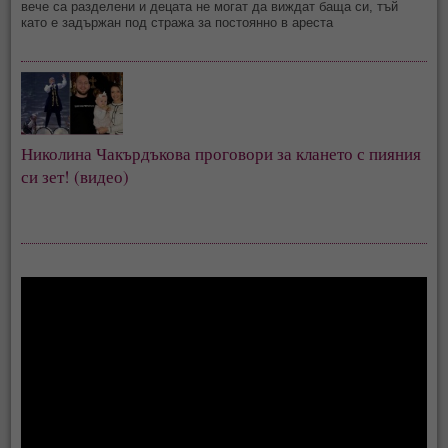
вече са разделени и децата не могат да виждат баща си, тъй
като е задържан под стража за постоянно в ареста
Николина Чакърдъкова проговори за клането с пияния 
си зет! (видео)