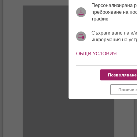
Персонализирана р
преброяване на по
трафик
Съхраняване на и/и
информация на уст
ОБЩИ УСЛОВИЯ
Позволяване
Повече 