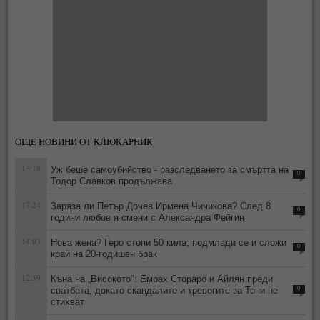
ОЩЕ НОВИНИ ОТ КЛЮКАРНИК
13:18
Уж беше самоубийство - разследването за смъртта на
0
Тодор Славков продължава
17:24
Заряза ли Петър Дочев Ирмена Чичикова? След 8
0
години любов я смени с Александра Фейгин
14:03
Нова жена? Геро стопи 50 кила, подмлади се и сложи
0
край на 20-годишен брак
12:59
Къна на „Високото": Емрах Стораро и Айлян преди
сватбата, докато скандалите и тревогите за Тони не
0
стихват