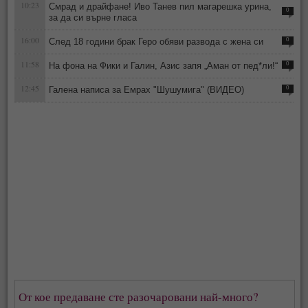
10:23
Смрад и драйфане! Иво Танев пил магарешка урина,
0
за да си върне гласа
16:00
След 18 години брак Геро обяви развода с жена си
0
11:58
На фона на Фики и Галин, Азис запя „Аман от пед*ли!“
0
12:45
Галена написа за Емрах "Шушумига" (ВИДЕО)
0
От кое предаване сте разочаровани най-много?