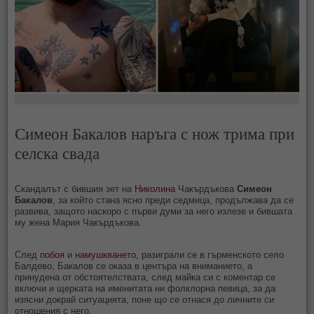
Симеон Бакалов наръга с нож трима при
селска свада
Скандалът с бившия зет на
Николина
Чакърдъкова
Симеон
Бакалов
, за който стана ясно преди седмица, продължава да се
развива, защото наскоро с първи думи за него излезе и бившата
му жена Мария Чакърдъкова.
След
побоя
и
намушкването
, разиграли се в гърменското село
Балдево, Бакалов се оказа в центъра на вниманието, а
принудена от обстоятелствата, след майка си с коментар се
включи и щерката на именитата ни фолклорна певица, за да
изясни докрай ситуацията, поне що се отнася до личните си
отношения с него.