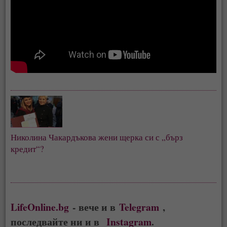
Николина Чакардъкова жени щерка си с „бърз 
кредит“?
LifeOnline.bg
- вече и в
Telegram
,
последвайте ни и в
Instagram
.