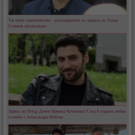
Уж беше самоубийство - разследването за смъртта на Тодор
Славков продължава
Заряза ли Петър Дочев Ирмена Чичикова? След 8 години любов
я смени с Александра Фейгин