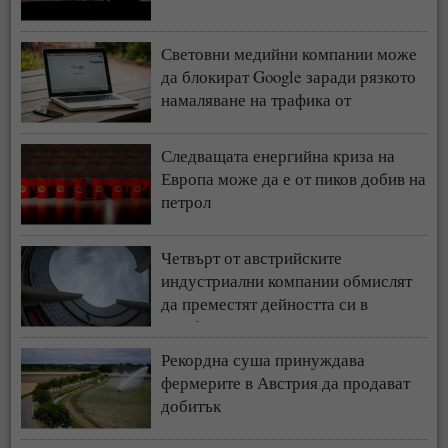
Световни медийни компании може
да блокират Google заради рязкото
намаляване на трафика от
търсачката и навлизането на ИИ
Следващата енергийна криза на
Европа може да е от пиков добив на
петрол
Четвърт от австрийските
индустриални компании обмислят
да преместят дейността си в
чужбина
Рекордна суша принуждава
фермерите в Австрия да продават
добитък