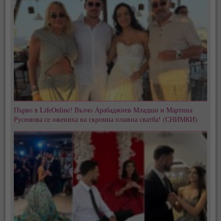
Първо в LifeOnline! Вълчо Арабаджиев Младши и Мартина
Русимова сe oжениха на скромна плажна сватба! (СНИМКИ)