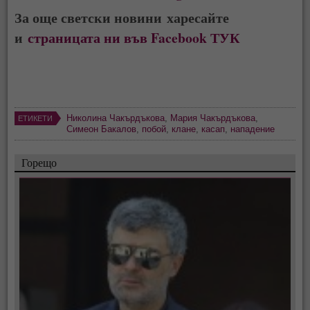
За още светски новини харесайте
и
страницата ни във Facebook ТУК
Николина Чакърдъкова
,
Мария Чакърдъкова
,
ЕТИКЕТИ
Симеон Бакалов
,
побой
,
клане
,
касап
,
нападение
Горещо