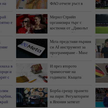
и на
ФАО отчете ръст в
т“
световните цени на
храните
рай
Мерил Стрийп
оятно е
организира търг с
костюми от „Дяволът
“
носи Прада 2“
д
Meta представи първия
ение
си AI инструмент за
програмиране - Muse
Code
хнаха в
И през второто
борци и
тримесечие на
рят с
годината: Къщата
запазва статута си на
най-предпочитаното
голям
Борба срещу прането
жилище у нас
Сърбия,
на пари: Регулаторите
 край
в Япония затягат
контрола на