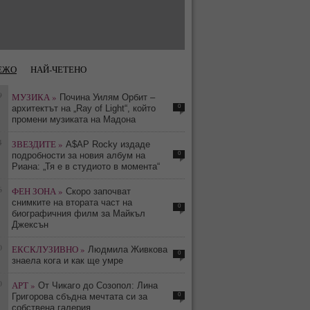
ЕЖО
НАЙ-ЧЕТЕНО
9
МУЗИКА »
Почина Уилям Орбит –
0
архитектът на „Ray of Light“, който
промени музиката на Мадона
4
ЗВЕЗДИТЕ »
A$AP Rocky издаде
0
подробности за новия албум на
Риана: „Тя е в студиото в момента“
6
ФЕН ЗОНА »
Скоро започват
снимките на втората част на
0
биографичния филм за Майкъл
Джексън
0
ЕКСКЛУЗИВНО »
Людмила Живкова
0
знаела кога и как ще умре
0
АРТ »
От Чикаго до Созопол: Лина
0
Григорова сбъдна мечтата си за
собствена галерия