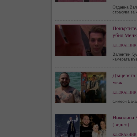
Отдавна Вале
страхува за 
Покъртите
убил Мечка
КЛЮКАРНИК 
Валентин Кул
камерата във
Дъщерята 
мъж
КЛЮКАРНИК 
Симеон Бака
Николина 
(видео)
КЛЮКАРНИК 