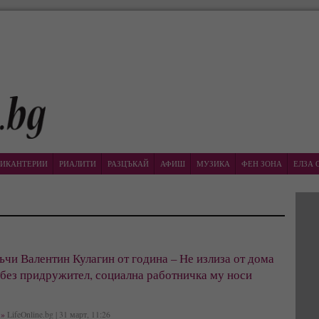
ИКАНТЕРИИ
РИАЛИТИ
РАЗЦЪКАЙ
АФИШ
МУЗИКА
ФЕН ЗОНА
ЕЛЗА 
чи Валентин Кулагин от година – Не излиза от дома
 без придружител, социална работничка му носи
»
LifeOnline.bg | 31 март, 11:26