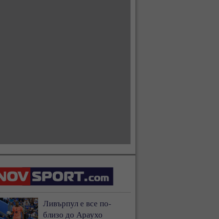
Ливърпул е все по-
близо до Араухо