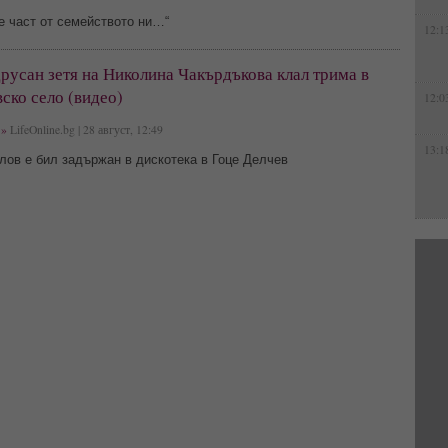
 е част от семейството ни…“
12:1
русан зетя на Николина Чакърдъкова клал трима в
ско село (видео)
12:0
»
LifeOnline.bg | 28 август, 12:49
13:1
лов е бил задържан в дискотека в Гоце Делчев