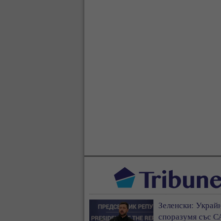
Зеленски: Украйн
споразумя със С