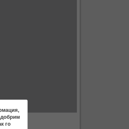
ормация,
подобрим
к го