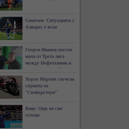
Симеоне: Ситуацията с
Алварес е ясна
Георги Иванов посети
мача от Трета лига
между Нефтохимик и
Ботев Пловдив II
Хорхе Мартин спечели
спринта на
“Силвърстоун”
Киву: Още не сме
готови