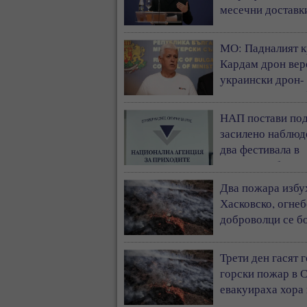
месечни доставк
ракети „Пейтриъ
МО: Падналият к
Кардам дрон вер
украински дрон-
примамка „Майя
НАП постави по
засилено наблюд
два фестивала в
Бургаска област
Два пожара избу
Хасковско, огне
доброволци се бо
пламъците
Трети ден гасят 
горски пожар в 
евакуираха хора
Белград