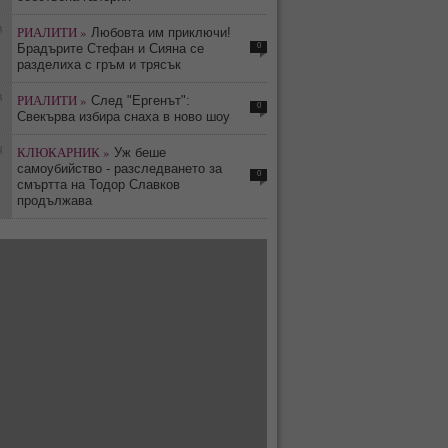
3
РИАЛИТИ »
Любовта им приключи!
0
Брадърите Стефан и Сияна се
разделиха с гръм и трясък
3
РИАЛИТИ »
След "Ергенът":
0
Свекърва избира снаха в ново шоу
8
КЛЮКАРНИК »
Уж беше
самоубийство - разследването за
0
смъртта на Тодор Славков
продължава