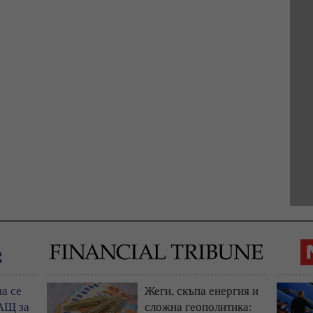
а се
Жеги, скъпа енергия и
АЩ за
сложна геополитика: