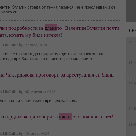
нтин Кулагин страда от тежка параноя, че е преследван и се
живота си
лни подробности за
клане
то! Валентин Кулагин почти
СВ
та, кръвта му била изтекла!
15:1
»
LifeOnline.bg | 27 март, 04:50
агин се е опитал да прикрие следите си като изтръгнал
 входа при бягството си от местопрестъплението.
13:1
на Чакърдъкова проговори за арестувания си бивш
12:5
»
LifeOnline.bg | 08 септември, 04:28
лов наръга с нож трима при селска свада
10:5
Чакърдъкова проговори за
клане
то с пияния си зет!
12:3
»
LifeOnline.bg | 30 август, 04:03