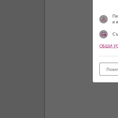
Пе
и 
Съ
ОБЩИ У
Пове