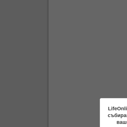
LifeOnl
събиран
ваш