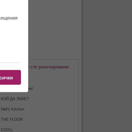
осещения
кое предаване сте разочаровани
-много?
сички
Харесвам всички!
КОЙ ДА ЗНАЕ?
Hell's Kitchen
THE FLOOR
COOLt