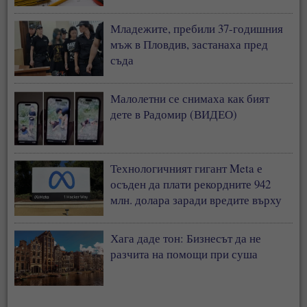
у нас
Младежите, пребили 37-годишния
мъж в Пловдив, застанаха пред
съда
Малолетни се снимаха как бият
дете в Радомир (ВИДЕО)
Технологичният гигант Meta е
осъден да плати рекордните 942
млн. долара заради вредите върху
деца
Хага даде тон: Бизнесът да не
разчита на помощи при суша