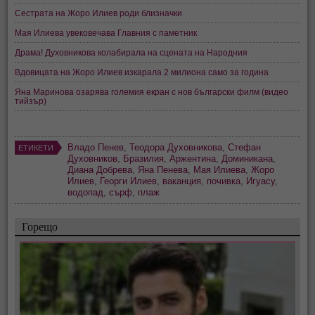
Сестрата на Жоро Илиев роди близначки
Мая Илиева увековечава Главния с паметник
Драма! Духовникова колабирала на сцената на Народния
Вдовицата на Жоро Илиев изкарала 2 милиона само за година
Яна Маринова озарява големия екран с нов български филм (видео
тийзър)
Владо Пенев
,
Теодора Духовникова
,
Стефан
ЕТИКЕТИ
Духовников
,
Бразилия
,
Аржентина
,
Доминикана
,
Диана Добрева
,
Яна Пенева
,
Мая Илиева
,
Жоро
Илиев
,
Георги Илиев
,
ваканция
,
почивка
,
Игуасу
,
водопад
,
сърф
,
плаж
Горещо