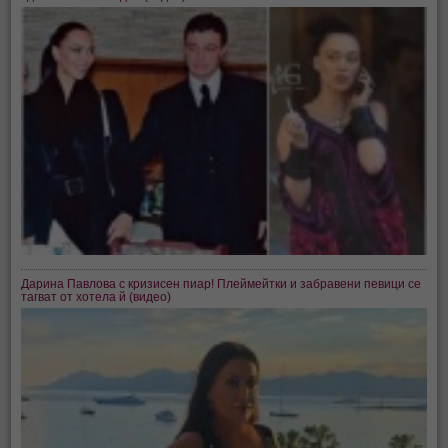
Дарина Павлова с кризисен пиар! Плеймейтки и забравени певици се
тагват от хотела й (видео)