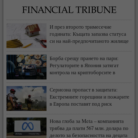
И през второто тримесечие
годината: Къщата запазва статуса
си на най-предпочитаното жилище
у нас
Борба срещу прането на пари:
Регулаторите в Япония затягат
контрола на криптоборсите в
страната
Сериозна пропаст в защитата:
Екстремните горещини и пожарите
в Европа поставят под риск
застрахователния модел
Нова глоба за Meta – компанията
трябва да плати 567 млн. долара по
делото за безопасността на децата