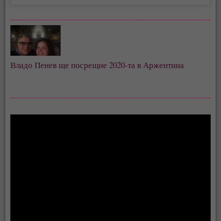
Владо Пенев ще посрещне 2020-та в Аржентина