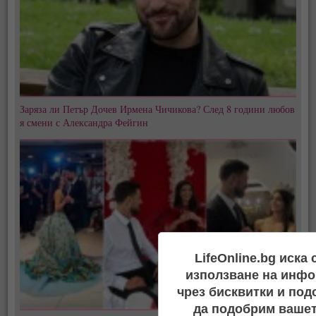
Заряза ли Петър Дочев Ирмена Чичикова? След 8 години любов
я смени с Александра Фейгин
LifeOnline.bg иска
използване на инфо
чрез бисквитки и под
да подобрим вашет