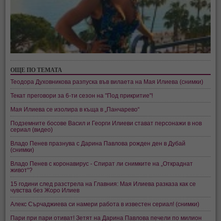
ОЩЕ ПО ТЕМАТА
Теодора Духовникова разпуска във вилаета на Мая Илиева (снимки)
Текат преговори за 6-ти сезон на "Под прикритие"!
Мая Илиева се изолира в къща в „Панчарево“
Подземните босове Васил и Георги Илиеви стават персонажи в нов
сериал (видео)
Владо Пенев празнува с Дарина Павлова рожден ден в Дубай
(снимки)
Владо Пенев с коронавирус - Спират ли снимките на „Откраднат
живот“?
15 години след разстрела на Главния: Мая Илиева разказа как се
чувства без Жоро Илиев
Алекс Сърчаджиева си намери работа в известен сериал! (снимки)
Пари при пари отиват! Зетят на Дарина Павлова печели по милион