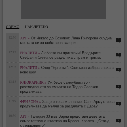
СВЕЖО
НАЙ-ЧЕТЕНО
12:30
АРТ »
От Чикаго до Созопол: Лина Григорова сбъдна
0
мечтата си за собствена галерия
12:13
РИАЛИТИ »
Любовта им приключи! Брадърите
0
Стефан и Сияна се разделиха с гръм и трясък
12:03
РИАЛИТИ »
След "Ергенът": Свекърва избира снаха в
0
ново шоу
13:18
КЛЮКАРНИК »
Уж беше самоубийство -
0
разследването за смъртта на Тодор Славков
продължава
11:49
ФЕН ЗОНА »
Защо е това мълчание: Саня Армутлиева
0
продължава да мълчи за раздялата с Дара?
10:50
АРТ »
Галерия 33 във Варна представя деветата
0
самостоятелна изложба на Красен Кралев - „Отвъд
съзерцанието“