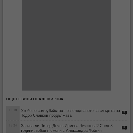
ОЩЕ НОВИНИ ОТ КЛЮКАРНИК
13:18
Уж беше самоубийство - разследването за смъртта на
0
Тодор Славков продължава
17:24
Заряза ли Петър Дочев Ирмена Чичикова? След 8
0
години любов я смени с Александра Фейгин