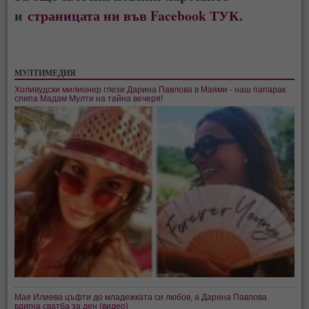
и
страницата ни във Facebook ТУК
.
МУЛТИМЕДИЯ
Холивудски милионер глези Дарина Павлова в Маями - наш папарак
спипа Мадам Мулти на тайна вечеря!
Мая Илиева цъфти до младежката си любов, а Дарина Павлова
вдигна сватба за ден (видео)