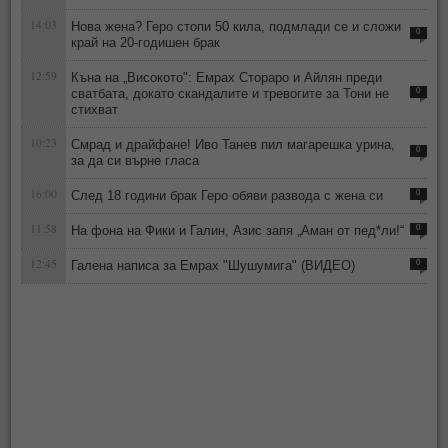
14:03
Нова жена? Геро стопи 50 кила, подмлади се и сложи
0
край на 20-годишен брак
12:59
Къна на „Високото": Емрах Стораро и Айлян преди
сватбата, докато скандалите и тревогите за Тони не
0
стихват
10:23
Смрад и драйфане! Иво Танев пил магарешка урина,
0
за да си върне гласа
16:00
След 18 години брак Геро обяви развода с жена си
0
11:58
На фона на Фики и Галин, Азис запя „Аман от пед*ли!“
0
12:45
Галена написа за Емрах "Шушумига" (ВИДЕО)
0