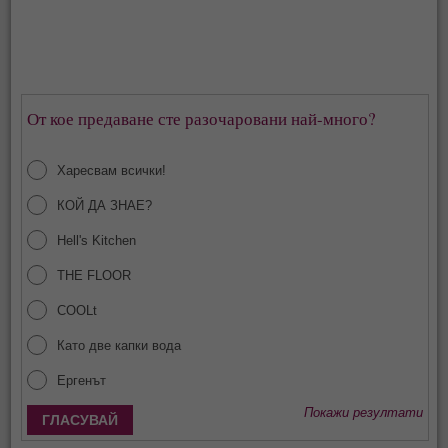
От кое предаване сте разочаровани най-много?
Харесвам всички!
КОЙ ДА ЗНАЕ?
Hell's Kitchen
THE FLOOR
COOLt
Като две капки вода
Ергенът
Покажи резултати