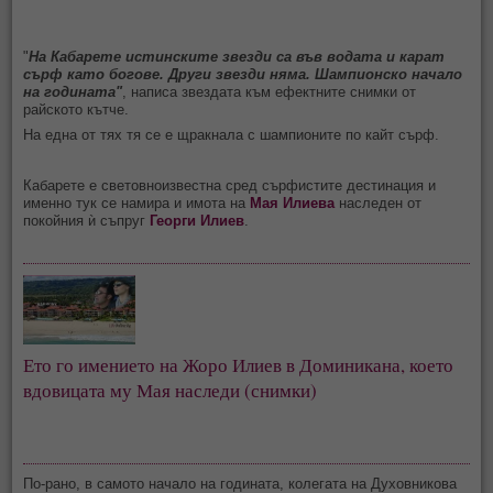
"
На Кабарете истинските звезди са във водата и карат
сърф като богове. Други звезди няма. Шампионско начало
на годината"
, написа звездата към ефектните снимки от
райското кътче.
На една от тях тя се е щракнала с шампионите по кайт сърф.
Кабарете е световноизвестна сред сърфистите дестинация и
именно тук се намира и имота на
Мая Илиева
наследен от
покойния ѝ съпруг
Георги Илиев
.
Ето го имението на Жоро Илиев в Доминикана, което
вдовицата му Мая наследи (снимки)
По-рано, в самото начало на годината, колегата на Духовникова