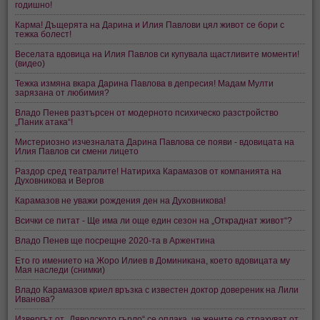
годишно!
Карма! Дъщерята на Дарина и Илия Павлови цял живот се бори с
тежка болест!
Веселата вдовица на Илия Павлов си купувала щастливите моменти!
(видео)
Тежка измяна вкара Дарина Павлова в депресия! Мадам Мулти
зарязана от любимия?
Владо Пенев разтърсен от модерното психическо разстройство
„Паник атака“!
Мистериозно изчезналата Дарина Павлова се появи - вдовицата на
Илия Павлов си смени лицето
Раздор сред театралите! Натириха Карамазов от компанията на
Духовникова и Вергов
Карамазов не уважи рождения ден на Духовникова!
Всички се питат - Ще има ли още един сезон на „Откраднат живот“?
Владо Пенев ще посрещне 2020-та в Аржентина
Ето го имението на Жоро Илиев в Доминикана, което вдовицата му
Мая наследи (снимки)
Владо Карамазов криел връзка с известен доктор довереник на Лили
Иванова?
Извергът от „Дяволското гърло“ се оплака, че жените се страхуват от