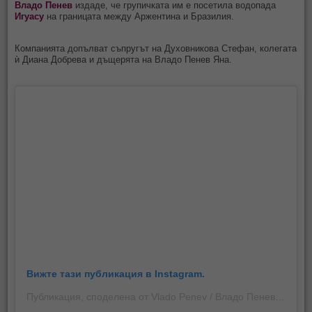
Владо Пенев
издаде, че групичката им е посетила водопада
Игуасу
на границата между Аржентина и Бразилия.
Компанията допълват съпругът на Духовникова Стефан, колегата
ѝ Диана Добрева и дъщерята на Владо Пенев Яна.
Вижте тази публикация в Instagram.
Публикация, споделена от Vlado Penev / Владо Пенев (@vladopenev)