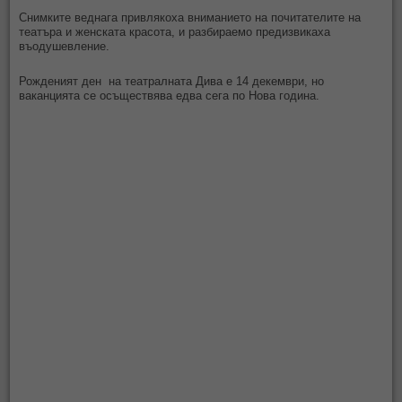
Снимките веднага привлякоха вниманието на почитателите на
театъра и женската красота, и разбираемо предизвикаха
въодушевление.
Рожденият ден на театралната Дива е 14 декември, но
ваканцията се осъществява едва сега по Нова година.