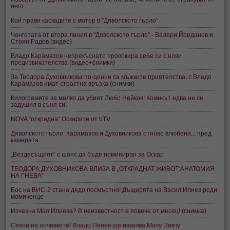
него
Кой прави каскадите с мотор в "Дяволското гърло"
Ченгетата от втора линия в "Дяволското гърло" - Валери Йорданов и
Стоян Радев (видео)
Владо Карамазов непрекъснато провокира себе си с нови
предизвикателства (видео+снимки)
За Теодора Духовникова по-ценни са мъжките приятелства, с Владо
Карамазов имат страстна връзка (снимки)
Килограмите за малко да убият Любо Нейков! Комикът едва не се
задушил в съня си!
NOVA “открадна“ Оскарите от bTV
Дяволското гърло: Карамазов и Духовникова отново влюбени... пред
камерата
„Вездесъщият“ с шанс да бъде номиниран за Оскар
ТЕОДОРА ДУХОВНИКОВА ВЛИЗА В „ОТКРАДНАТ ЖИВОТ:АНАТОМИЯ
НА ГНЕВА“
Бос на ВИС-2 стана дядо посмъртно! Дъщерята на Васил Илиев роди
момиченце
Изчезна Мая Илиева? В неизвестност е повече от месец! (снимка)
Сезон на почивките! Владо Пенев ще изкачва Мачу Пикчу