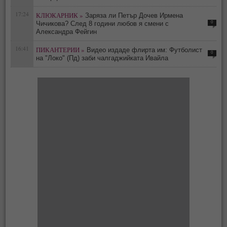
17:24
КЛЮКАРНИК »
Заряза ли Петър Дочев Ирмена
0
Чичикова? След 8 години любов я смени с
Александра Фейгин
16:41
ПИКАНТЕРИИ »
Видео издаде флирта им: Футболист
0
на "Локо" (Пд) заби чалгаджийката Ивайла