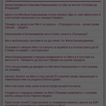
Нискотарифната баровка Каканашева пътува за жълти стотинки до
Йордания!
Шоуто на Миглена Каканашева пълен провал! Две от най-ефектните й
участнички напуснаха със скандал! (видео)
Пример за децата ви! Мегз си призна – Откраднах кола – всеки прави
грешки… (видео)
Каканашева и Калканджиева кръстосват шпаги в „Папараци“!
Мегз мобилизира троловете си да плюят по Жени Калканджиева!
Лъжливото овчарче Мегз си призна за кражбата и получи присъда! В
Сливен я очакват с нетърпение!
Жени Калканджиева открадна вниманието от Мегз и я постави на
мястото й - Пигмеите да мълчат! (Видео на целия скандал)
Тото продължава да джафка по Миглена Каканашева от инстаграма
си (снимка)
Целият бизнес на Мегз е под запор! Ето всички схеми, машинации и
еквилибристики на родната бизнесдама!
Мегз пак сгази лука, рани в катастрофа възрастна жена
Разкрита е поредна измама на Мегз! Пишман шивачката с лъжлива
жалба срещу Елза Парини (видео)
Престъпен гений! След сигнали от измамени клиенти, агенти на КЗП
атакували складове на схемаджийката Мегз!