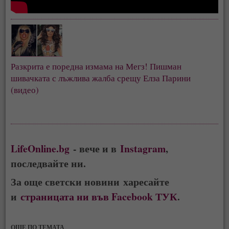
Разкрита е поредна измама на Мегз! Пишман
шивачката с лъжлива жалба срещу Елза Парини
(видео)
LifeOnline.bg
- вече и в
Instagram
,
последвайте ни.
За още светски новини харесайте
и
страницата ни във Facebook ТУК
.
ОЩЕ ПО ТЕМАТА