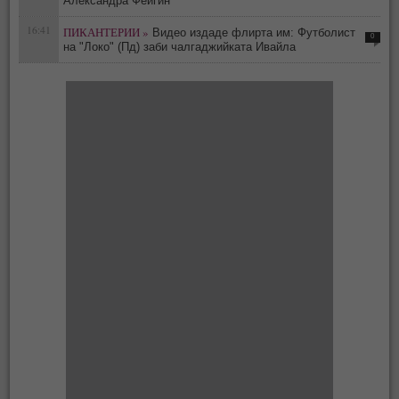
Александра Фейгин
16:41
ПИКАНТЕРИИ »
Видео издаде флирта им: Футболист
0
на "Локо" (Пд) заби чалгаджийката Ивайла