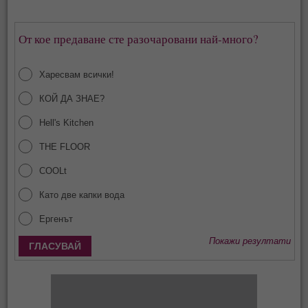
От кое предаване сте разочаровани най-много?
Харесвам всички!
КОЙ ДА ЗНАЕ?
Hell's Kitchen
THE FLOOR
COOLt
Като две капки вода
Ергенът
Покажи резултати