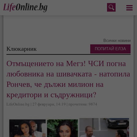
Меню
Всички новини
Клюкарник
ПОПИТАЙ ЕЛЗА
Отмъщението на Мегз! ЧСИ погна
любовника на шивачката - натопила
Рончев, че дължи милион на
кредитори и съдружници?
LifeOnline.bg | 27 февруари, 14:19 | прочетена: 9874