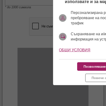
използвате и за ма
* до 1000 символа
Персонализирана р
преброяване на по
трафик
Съхраняване на и/и
информация на уст
ОБЩИ УСЛОВИЯ
Позволяване
Повече 