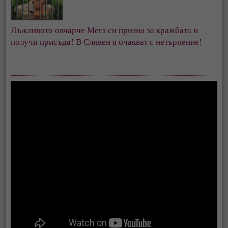
Лъжливото овчарче Мегз си призна за кражбата и
получи присъда! В Сливен я очакват с нетърпение!