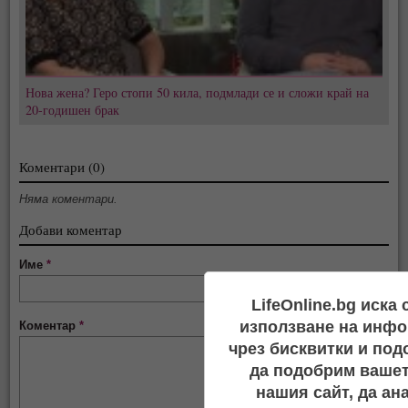
Нова жена? Геро стопи 50 кила, подмлади се и сложи край на
20-годишен брак
Коментари (0)
Няма коментари.
Добави коментар
Име
*
LifeOnline.bg иска
използване на инфо
Коментар
*
чрез бисквитки и под
да подобрим вашет
нашия сайт, да ан