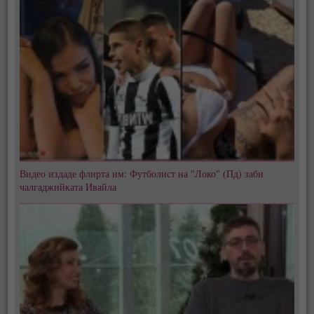
Видео издаде флирта им: Футболист на "Локо" (Пд) заби
чалгаджийката Ивайла