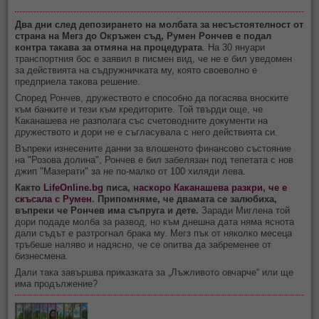
Два дни след депозирането на молбата за несъстоятелност от
страна на Мегз до Окръжен съд, Румен Рончев е подал
контра такава за отмяна на процедурата
. На 30 януари
транспортния бос е заявил в писмен вид, че не е бил уведомен
за действията на съдружничката му, която своеволно е
предприела такова решение.
Според Рончев, дружеството е способно да погасява вноските
към банките и тези към кредиторите. Той твърди още, че
Каканашева не разполага със счетоводните документи на
дружеството и дори не е съгласувала с него действията си.
Въпреки изнесените данни за влошеното финансово състояние
на "Розова долина", Рончев е бил забелязан под тепетата с нов
джип "Мазерати" за не по-малко от 100 хиляди лева.
Както
LifeOnline.bg
писа, н
аскоро Каканашева разкри, че е
скъсала с Румен
. Припомняме, че двамата се залюбиха,
въпреки че Рончев има съпруга и дете.
Заради Миглена той
дори подаде молба за развод, но към днешна дата няма яснота
дали съдът е разтрогнал брака му. Мегз пък от няколко месеца
тръбеше наляво и надясно, че се опитва да забременее от
бизнесмена.
Дали така завършва приказката за „Лъжливото овчарче“ или ще
има продължение?