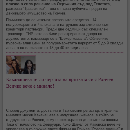
влязло в сила решение на Окръжния съд под Тепетата
,
разкрива "Трафикнюз". Това е първа публична продан на
движимото имущество на Рончев.
Причината да се изземат превозните средства - 14
полуремаркета и 7 влекача, е натрупано задължение към
кредитори партньори. Преди две седмици със специален
транспорт, ТИР-вете са били репатрирани от двора на
дружеството, намиращо се в "Шекер махала". Обявените
първоначални цени за полуремаркетата варират от 5 до 9 хиляди
лева, а на влекачите от 18 до 40 хиляди лева.
Каканашева тегли чертата на връзката си с Рончев!
Всичко вече е минало!
Според документи, достъпни в Търговския регистър, в края на
миналия месец Каканашева е напуснала бизнеса, в който бе
съдружник на Рончев, и му е прехвърлила дяловите си вноски.
Така от началото на февруари, Коко Шанел от Раковски вече не
управлява в съдружие двете фирми на Рончев "Розова долина" и