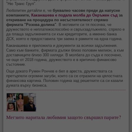
"Ню Транс Груп".
Любопитен детайли е, че
буквално часове преди да напусне
компаниите,
Каканашева е подала молба до Окръжен съд
за
откриване на процедура по несъстоятелност спрямо
фирмата "Розова долина"
. В мотивите си тя посочва, че
дружеството е неплатежоспособно и свръхзадлъжняло, спряло е
да плаща задълженията си към кредиторите, а именно банка
ДСК, която е предоставила три заема в рамките на една година.
Каканашева е приложила и документи за всички задължения.
Само към банките, фирмата дължи близо половин милион, а към
доставчиците близо 300 хиляди. В молбата до съда е посочено,
че още от 2018 година, дружеството е в критично финансово
състояние.
Още докато Румен Рончев е бил в ареста, дружествата са
претърпели огромни загуби, които са се отразили на цялостната
финансова картина. Половин година зад решетките са си казали
думата върху бизнеса.
Мегзито наритала любимия защото свършил парите?