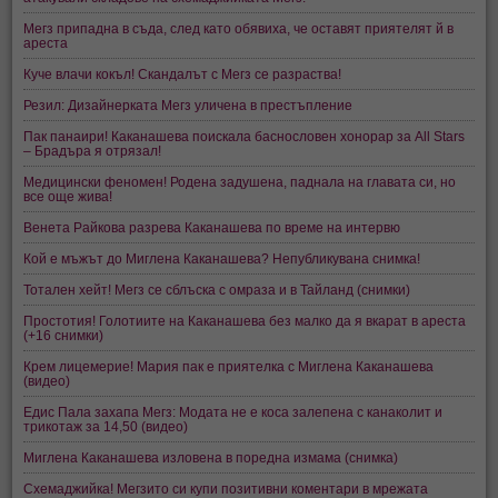
Мегз припадна в съда, след като обявиха, че оставят приятелят й в
ареста
Куче влачи кокъл! Скандалът с Мегз се разраства!
Резил: Дизайнерката Мегз уличена в престъпление
Пак панаири! Каканашева поискала баснословен хонорар за All Stars
– Брадъра я отрязал!
Медицински феномен! Родена задушена, паднала на главата си, но
все още жива!
Венета Райкова разрева Каканашева по време на интервю
Кой е мъжът до Миглена Каканашева? Непубликувана снимка!
Тотален хейт! Мегз се сблъска с омраза и в Тайланд (снимки)
Простотия! Голотиите на Каканашева без малко да я вкарат в ареста
(+16 снимки)
Крем лицемерие! Мария пак е приятелка с Миглена Каканашева
(видео)
Едис Пала захапа Мегз: Модата не е коса залепена с канаколит и
трикотаж за 14,50 (видео)
Миглена Каканашева изловена в поредна измама (снимка)
Схемаджийка! Мегзито си купи позитивни коментари в мрежата