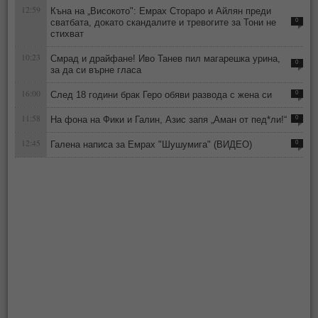
12:59
Къна на „Високото": Емрах Стораро и Айлян преди
сватбата, докато скандалите и тревогите за Тони не
0
стихват
10:23
Смрад и драйфане! Иво Танев пил магарешка урина,
0
за да си върне гласа
16:00
След 18 години брак Геро обяви развода с жена си
0
11:58
На фона на Фики и Галин, Азис запя „Аман от пед*ли!“
0
12:45
Галена написа за Емрах "Шушумига" (ВИДЕО)
0