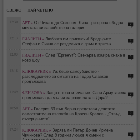
СВЕЖО
НАЙ-ЧЕТЕНО
12:30
АРТ »
От Чикаго до Созопол: Лина Григорова сбъдна
0
мечтата си за собствена галерия
12:13
РИАЛИТИ »
Любовта им приключи! Брадърите
0
Стефан и Сияна се разделиха с гръм и трясък
12:03
РИАЛИТИ »
След "Ергенът": Свекърва избира снаха в
0
ново шоу
13:18
КЛЮКАРНИК »
Уж беше самоубийство -
0
разследването за смъртта на Тодор Славков
продължава
11:49
ФЕН ЗОНА »
Защо е това мълчание: Саня Армутлиева
0
продължава да мълчи за раздялата с Дара?
10:50
АРТ »
Галерия 33 във Варна представя деветата
0
самостоятелна изложба на Красен Кралев - „Отвъд
съзерцанието“
17:24
КЛЮКАРНИК »
Заряза ли Петър Дочев Ирмена
0
Чичикова? След 8 години любов я смени с