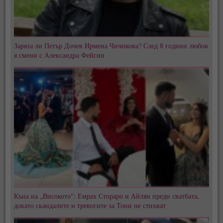
Заряза ли Петър Дочев Ирмена Чичикова? След 8 години любов
я смени с Александра Фейгин
Къна на „Високото": Емрах Стораро и Айлян преди сватбата,
докато скандалите и тревогите за Тони не стихват