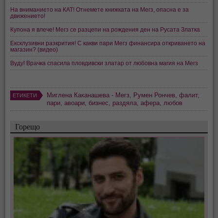
На вниманието на КАТ! Отнемете книжката на Мегз, опасна е за
движението!
Купона я влече! Мегз се разцепи на рождения ден на Русата Златка
Ексклузивни разкрития! С какви пари Мегз финансира откриването на
магазин? (видео)
Вуду! Врачка спасила пловдивски златар от любовна магия на Мегз
Миглена Каканашева - Мегз
,
Румен Рончев
,
фалит
,
ЕТИКЕТИ
пари
,
авоари
,
бизнес
,
раздяла
,
афера
,
любов
Горещо