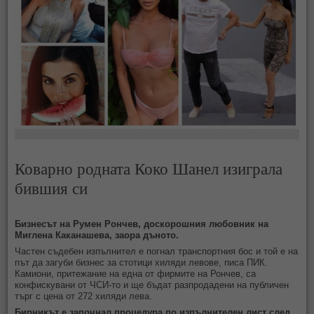
Коварно родната Коко Шанел изиграла
бившия си
Бизнесът на Румен Рончев, доскорошния любовник на
Миглена Каканашева, заора дъното.
Частен съдебен изпълнител е погнал транспортния бос и той е на
път да загуби бизнес за стотици хиляди левове, писа ПИК.
Камиони, притежание на една от фирмите на Рончев, са
конфискувани от ЧСИ-то и ще бъдат разпродадени на публичен
търг с цена от 272 хиляди лева.
Бирникът е започнал процедура по изпълнителен лист след