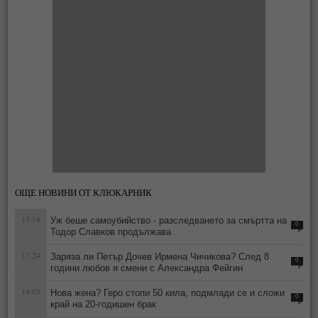
ОЩЕ НОВИНИ ОТ КЛЮКАРНИК
13:18
Уж беше самоубийство - разследването за смъртта на
0
Тодор Славков продължава
17:24
Заряза ли Петър Дочев Ирмена Чичикова? След 8
0
години любов я смени с Александра Фейгин
14:03
Нова жена? Геро стопи 50 кила, подмлади се и сложи
0
край на 20-годишен брак