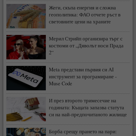
Жеги, скъпа енергия и сложна
геополитика: ФАО отчете ръст в
световните цени на храните
Мерил Стрийп организира търг с
костюми от „Дяволът носи Прада
2“
Meta представи първия си AI
инструмент за програмиране -
Muse Code
И през второто тримесечие на
годината: Къщата запазва статута
си на най-предпочитаното жилище
у нас
Борба срещу прането на пари: