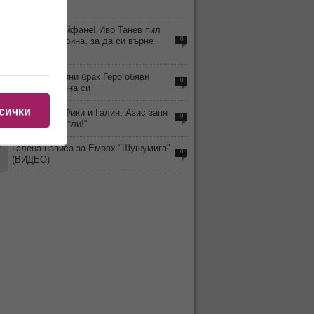
стихват
3
Смрад и драйфане! Иво Танев пил
магарешка урина, за да си върне
0
гласа
0
След 18 години брак Геро обяви
0
развода с жена си
сички
8
На фона на Фики и Галин, Азис запя
0
„Аман от пед*ли!“
5
Галена написа за Емрах "Шушумига"
0
(ВИДЕО)