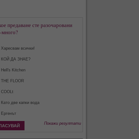
кое предаване сте разочаровани
-много?
Харесвам всички!
КОЙ ДА ЗНАЕ?
Hell's Kitchen
THE FLOOR
COOLt
Като две капки вода
Ергенът
Покажи резултати