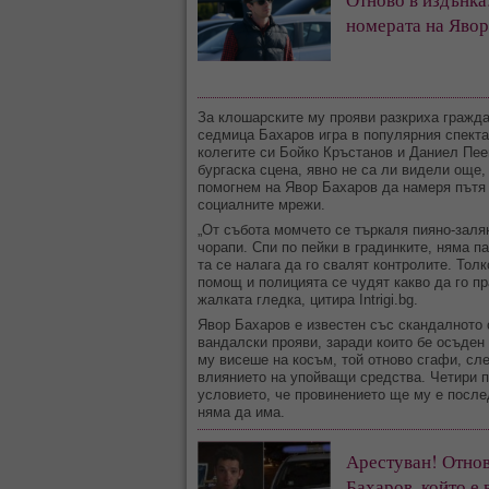
номерата на Явор
За клошарските му прояви разкриха гражда
седмица Бахаров игра в популярния спекта
колегите си Бойко Кръстанов и Даниел Пеев
бургаска сцена, явно не са ли видели още, 
помогнем на Явор Бахаров да намеря пътя 
социалните мрежи.
„От събота момчето се търкаля пияно-заля
чорапи. Спи по пейки в градинките, няма па
та се налага да го свалят контролите. Толк
помощ и полицията се чудят какво да го пр
жалката гледка, цитира Intrigi.bg.
Явор Бахаров е известен със скандалното
вандалски прояви, заради които бе осъден
му висеше на косъм, той отново сгафи, сл
влиянието на упойващи средства. Четири п
условието, че провинението ще му е после
няма да има.
Арестуван! Отнов
Бахаров, който е 