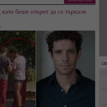
ПОПИТАЙ ЕЛЗА
 като беше открит да се търкаля
80
СВ
12:3
12:1
12:0