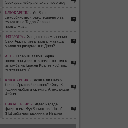
Свекърва избира снаха в ново шоу
8
КЛЮКАРНИК »
Уж беше
самоубийство - разследването за
0
смъртта на Тодор Славков
продължава
9
ФЕН ЗОНА »
Защо е това мълчание:
0
Саня Армутлиева продължава да
мълчи за раздялата с Дара?
0
АРТ »
Галерия 33 във Варна
представя деветата самостоятелна
0
изложба на Красен Кралев - „Отвъд
съзерцанието“
4
КЛЮКАРНИК »
Заряза ли Петър
Дочев Ирмена Чичикова? След 8
0
години любов я смени с Александра
Фейгин
1
ПИКАНТЕРИИ »
Видео издаде
0
флирта им: Футболист на "Локо"
(Пд) заби чалгаджийката Ивайла