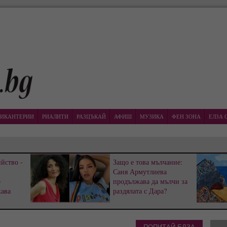
ИКАНТЕРИИ
РИАЛИТИ
РАЗЦЪКАЙ
АФИШ
МУЗИКА
ФЕН ЗОНА
ЕЛЗА 
йство -
Защо е това мълчание:
Саня Армутлиева
р
продължава да мълчи за
жава
раздялата с Дара?