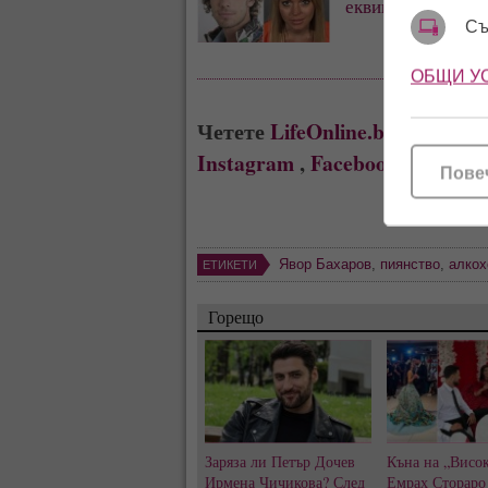
еквивалент на Ли
Съ
ОБЩИ У
Четете
LifeOnline.bg
където в
Instagram
,
Facebook
Пове
Явор Бахаров
,
пиянство
,
алкох
ЕТИКЕТИ
Горещо
Заряза ли Петър Дочев
Къна на „Висок
Ирмена Чичикова? След
Емрах Стораро