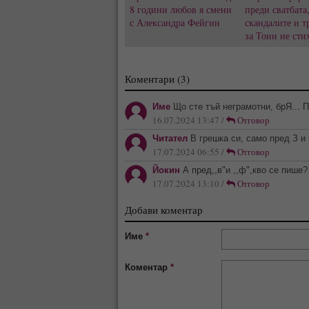
8 години любов я смени
преди сватбата
с Александра Фейгин
скандалите и т
за Тони не сти
Коментари (3)
Име
Що сте тъй неграмотни, брЯ... Пр
16.07.2024 13:47 /
Отговор
Читател
В грешка си, само пред З и
17.07.2024 06:55 /
Отговор
Йокин
А пред,,в"и ,,ф",кво се пише?
17.07.2024 13:10 /
Отговор
Добави коментар
Име
*
Коментар
*