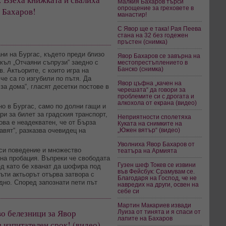
Малкия Бахаров търси
опрощение за греховете в
 Бaхаров!
манастир!
С Явор ще е така! Рая Пеева
стана на 32 без годежен
пръстен (снимка)
ни на Бургас, където преди близо
Явор Бахаров се завърна на
къл „Отчаяни съпрузи“ заедно с
местопрестъплението в
Банско (снимка)
. Актьорите, с които игра на
че са го изгубили по пътя. Да
Явор цъфна „качен на
за дома“, гласят десетки постове в
черешата“ да говори за
проблемите си с дрогата и
алкохола от екрана (видео)
но в Бургас, само по долни гащи и
ри за билет за градския транспорт,
Неприятности сполетяха
ова е неадекватен, че от Бърза
Куката на снимките на
авят“, разказва очевидец на
„Южен вятър“ (видео)
Уволниха Явор Бахаров от
 си поведение и множество
театъра на Армията
 на пробация. Въпреки че свободата
Гузен шеф Токев се извини
ед като бе хванат да шофира под
във Фейсбук: Срамувам се.
ъти актьорът отърва затвора с
Благодаря на Господ, че не
дно. Според запознати пети път
навредих на други, освен на
себе си
Мартин Макариев извади
о белезници за Явор
Луиза от тинята и я спаси от
лапите на Бахаров
в изпитателен срок! (видео)