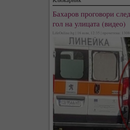
Бахаров проговори след
гол на улицата (видео)
LifeOnline.bg | 16 юли, 12:35 | прочетена: 130