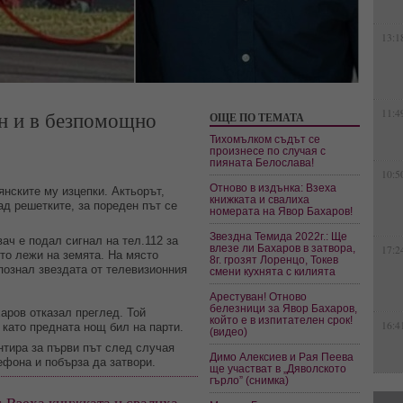
13:1
ан и в безпомощно
11:4
ОЩЕ ПО ТЕМАТА
Тихомълком съдът се
произнесе по случая с
пияната Белослава!
10:5
Отново в издънка: Взеха
янските му изцепки. Актьорът,
книжката и свалиха
ад решетките, за пореден път се
номерата на Явор Бaхаров!
Звездна Темида 2022г.: Ще
вач е подал сигнал на тел.112 за
влезе ли Бахаров в затвора,
17:2
то лежи на земята. На място
8г. грозят Лоренцо, Токев
познал звездата от телевизионния
смени кухнята с килията
Арестуван! Отново
белезници за Явор Бахаров,
аров отказал преглед. Той
който е в изпитателен срок!
16:4
й като предната нощ бил на парти.
(видео)
нтира за първи път след случая
Димо Алексиев и Рая Пеева
фона и побърза да затвори.
ще участват в „Дяволското
гърло” (снимка)
: Взеха книжката и свалиха