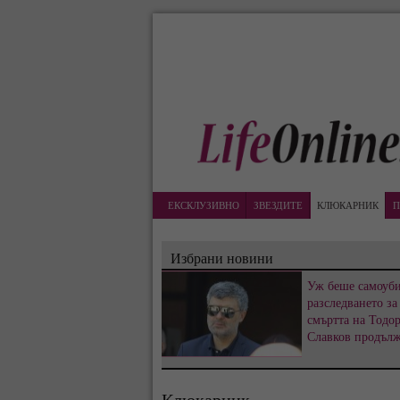
ЕКСКЛУЗИВНО
ЗВЕЗДИТЕ
КЛЮКАРНИК
П
Избрани новини
Уж беше самоуби
разследването за
смъртта на Тодо
Славков продъл
Клюкарник