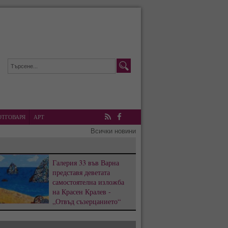
ОТГОВАРЯ
АРТ
RSS
Facebook
Всички новини
Галерия 33 във Варна
представя деветата
самостоятелна изложба
на Красен Кралев -
„Отвъд съзерцанието“