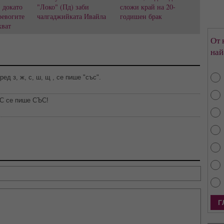
, докато
"Локо" (Пд) заби
сложи край на 20-
ревогите
чалгаджийката Ивайла
годишен брак
хват
От 
най
ед з, ж, с, ш, щ , се пише "със".
 С се пише СЪС!