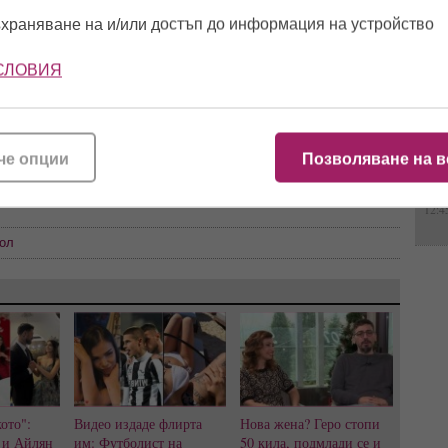
ндзи Лоън Явор Бахаров
храняване на и/или достъп до информация на устройство
10:2
СЛОВИЯ
16:0
и е удобно
Telegram
,
че опции
Позволяване на в
11:5
12:4
ол
ото":
Видео издаде флирта
Нова жена? Геро стопи
 и Айлян
им: Футболист на
50 кила, подмлади се и