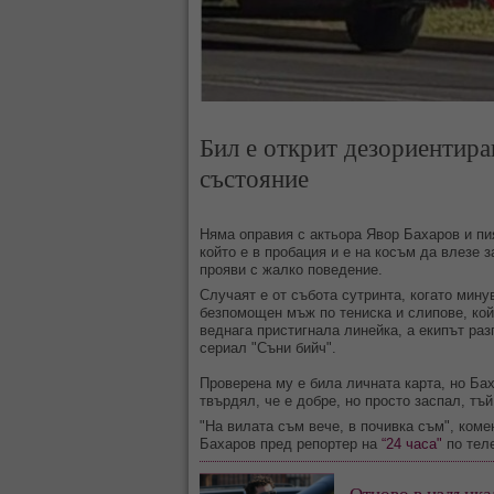
Бил е открит дезориентир
състояние
Няма оправия с актьора Явор Бахаров и пи
който е в пробация и е на косъм да влезе з
прояви с жалко поведение.
Случаят е от събота сутринта, когато мину
безпомощен мъж по тениска и слипове, кой
веднага пристигнала линейка, а екипът раз
сериал "Съни бийч".
Проверена му е била личната карта, но Бах
твърдял, че е добре, но просто заспал, тъ
"На вилата съм вече, в почивка съм", коме
Бахаров пред репортер на
“24 часа"
по теле
Отново в издънка