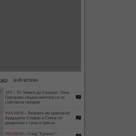
ЕЖО
НАЙ-ЧЕТЕНО
0
АРТ »
От Чикаго до Созопол: Лина
0
Григорова сбъдна мечтата си за
собствена галерия
3
РИАЛИТИ »
Любовта им приключи!
0
Брадърите Стефан и Сияна се
разделиха с гръм и трясък
3
РИАЛИТИ »
След "Ергенът":
0