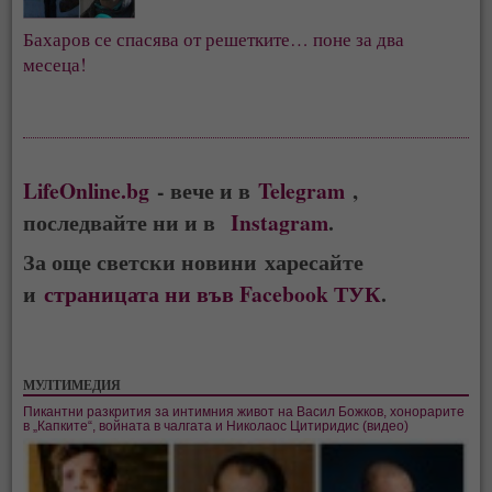
Бахаров се спасява от решетките… поне за два
месеца!
LifeOnline.bg
- вече и в
Telegram
,
последвайте ни и в
Instagram
.
За още светски новини харесайте
и
страницата ни във Facebook ТУК
.
МУЛТИМЕДИЯ
Пикантни разкрития за интимния живот на Васил Божков, хонорарите
в „Капките“, войната в чалгата и Николаос Цитиридис (видео)