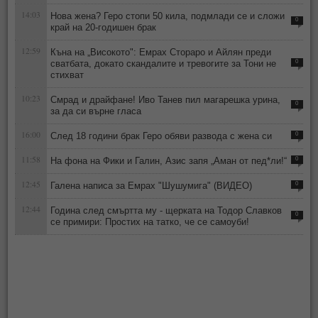
14:03
Нова жена? Геро стопи 50 кила, подмлади се и сложи
0
край на 20-годишен брак
12:59
Къна на „Високото": Емрах Стораро и Айлян преди
сватбата, докато скандалите и тревогите за Тони не
0
стихват
10:23
Смрад и драйфане! Иво Танев пил магарешка урина,
0
за да си върне гласа
16:00
След 18 години брак Геро обяви развода с жена си
0
11:58
На фона на Фики и Галин, Азис запя „Аман от пед*ли!“
0
12:45
Галена написа за Емрах "Шушумига" (ВИДЕО)
0
12:44
Година след смъртта му - щерката на Тодор Славков
0
се примири: Простих на татко, че се самоуби!