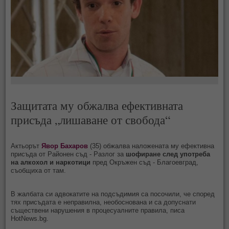
Защитата му обжалва ефективната
присъда „лишаване от свобода“
Актьорът
Явор Бахаров
(35) обжалва наложената му ефективна
присъда от Районен съд - Разлог за
шофиране след употреба
на алкохол и наркотици
пред Окръжен съд - Благоевград,
съобщиха от там.
В жалбата си адвокатите на подсъдимия са посочили, че според
тях присъдата е неправилна, необоснована и са допуснати
съществени нарушения в процесуалните правила, писа
HotNews.bg.