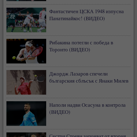
Фантастичен ЦСКА 1948 изпусна
Панатинайкос! (ВИДЕО)
Рибакина потегли с победа в
Торонто (ВИДЕО)
Джордж Лазаров спечели
българския сблъсък с Янаки Милев
Наполи надви Осасуна в контрола
(ВИДЕО)
Сестри Стоеви започват от втория