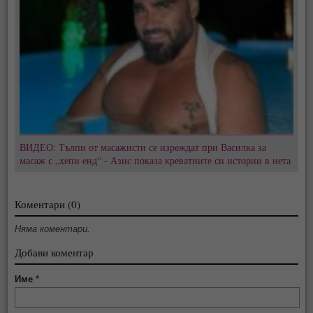
ВИДЕО: Тълпи от масажисти се изреждат при Василка за
масаж с „хепи енд“ - Азис показа креватните си истории в нета
Коментари (0)
Няма коментари.
Добави коментар
Име
*