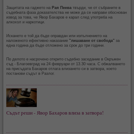
Защитата на гаджето на
Рая Пеева
твърди, че от събраните в
съдебната фаза доказателства не може да се направи обоснован
извод за това, че Явор Бахаров е карал след употреба на
алкохол и наркотици.
Искането е той да бъде оправдан или изпълнението на
наложеното ефективно наказание
"лишаване от свобода"
за
една година да бъде отложено за срок до три години.
По делото е насрочено открито съдебно заседание в Окръжен
съд - Благоевград на 24 февруари от 13.30 часа. С обжалването
на присъдата Бахаров отлага влизането си в затвора, което
постанови съдът в Разлог.
Съдът реши - Явор Бахаров влиза в затвора!