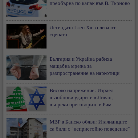
преобърна по капак във В. Търново
Легендата Глен Хюз слиза от
сцената
България и Украйна рабиха
мащабна мрежа за
разпространение на наркотици
Високо напрежение: Израел
възобнови ударите в Ливан,
въпреки преговорите в Рим
МВР в Банско обяви: Италианците
са били с "непристойно поведение"