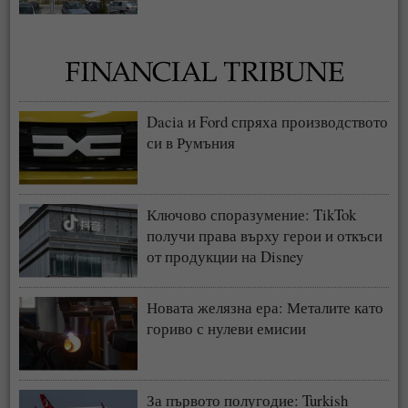
Dacia и Ford спряха производството
си в Румъния
Ключово споразумение: TikTok
получи права върху герои и откъси
от продукции на Disney
Новата желязна ера: Металите като
гориво с нулеви емисии
За първото полугодие: Turkish