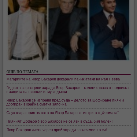
ОЩЕ ПО ТЕМАТА
Магариите на Явор Бахаров докарали паник атаки на Рая Пеева
Гидията се разцепи заради Явор Бахаров – колеги отказват подписка
в защита на пиянските му издънки
Явор Бахаров се изправи пред съда – делото за шофиране пиян и
дрогиран в крайна сметка започна
Слух вкара приятелката на Явор Бахаров в интрига с „Фермата“
Пияният шофьор Явор Бахаров не се яви в съда, бил болен!
Явор Бахаров чисти черен дроб заради зависимостта си!