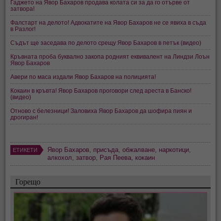
Гаджето на Явор Бахаров продава колата си за да го отърве от
затвора!
Фалстарт на делото! Адвокатите на Явор Бахаров не се явиха в съда
в Разлог!
Съдът ще заседава по делото срещу Явор Бахаров в петък (видео)
Кръвната проба буквално закопа родният еквивалент на Линдзи Лоън
Явор Бахаров
Авери по маса издали Явор Бахаров на полицията!
Кокаин в кръвта! Явор Бахаров проговори след ареста в Банско!
(видео)
Отново с белезници! Заловиха Явор Бахаров да шофира пиян и
дрогиран!
Явор Бахаров
,
присъда
,
обжалване
,
наркотици
,
ЕТИКЕТИ
алкохол
,
затвор
,
Рая Пеева
,
кокаин
Горещо