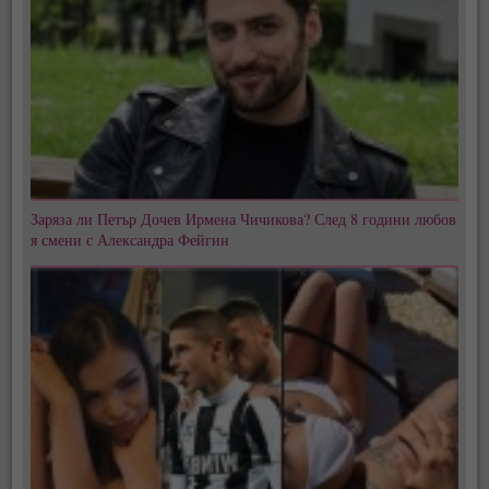
Заряза ли Петър Дочев Ирмена Чичикова? След 8 години любов
я смени с Александра Фейгин