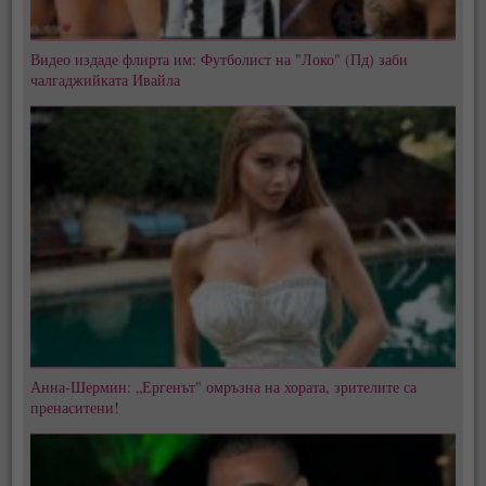
Видео издаде флирта им: Футболист на "Локо" (Пд) заби
чалгаджийката Ивайла
Анна-Шермин: „Ергенът" омръзна на хората, зрителите са
пренаситени!