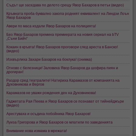
Съдът ще заседава по делото срещу Явор Бахаров в петък (видео)
Кръвната проба буквално закопа родният еквивалент на Линдзи Лоън
Явор Бахаров
Авери по маса издали Явор Бахаров на полицията!
Без Явор Бахаров премина премиерата на новия сериал на bTV
„Съни Бийч“
Кокаин в кръвта! Явор Бахаров проговори след ареста в Банско!
(видео)
Изхвърлиха Захари Бахаров на боклука! (снимка)
Отново с белезници! Заловиха Явор Бахаров да шофира пиян и
дрогиран!
Раздор сред театралите! Натириха Карамазов от компанията на
Духовникова и Вергов
Карамазов не уважи рождения ден на Духовникова!
Гаджетата Рая Пеева и Явор Бахаров се познават от тийнейджъри
(видео)
Арестуваха и осъдиха побойника Явор Бахаров!
Луиза Григорова и Явор Бахаров се млатили по заведенията
Внимание нова измама в мрежата!