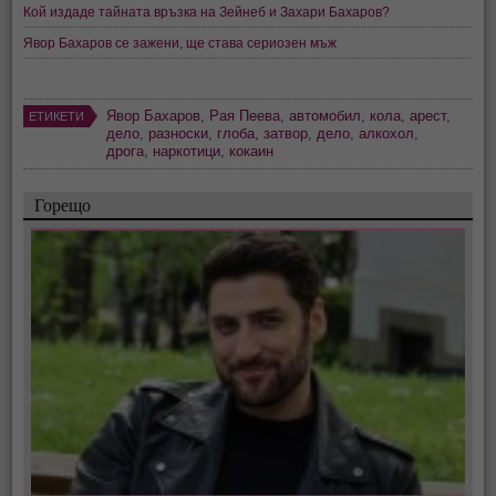
Кой издаде тайната връзка на Зeйнеб и Захари Бахаров?
Явор Бахаров се зажени, ще става сериозен мъж
Явор Бахаров
,
Рая Пеева
,
автомобил
,
кола
,
арест
,
ЕТИКЕТИ
дело
,
разноски
,
глоба
,
затвор
,
дело
,
алкохол
,
дрога
,
наркотици
,
кокаин
Горещо