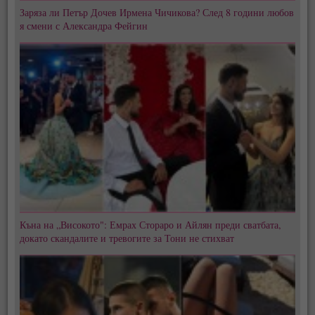
Заряза ли Петър Дочев Ирмена Чичикова? След 8 години любов
я смени с Александра Фейгин
Къна на „Високото": Емрах Стораро и Айлян преди сватбата,
докато скандалите и тревогите за Тони не стихват