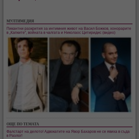
МУЛТИМЕДИЯ
Пикантни разкрития за интимния живот на Васил Божков, хонорарите
в „Капките“, войната в чалгата и Николаос Цитиридис (видео)
ОЩЕ ПО ТЕМАТА
Фалстарт на делото! Адвокатите на Явор Бахаров не се явиха в съда
в Разлог!