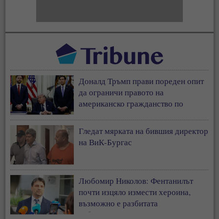
Доналд Тръмп прави пореден опит
да ограничи правото на
американско гражданство по
рождение
Гледат мярката на бившия директор
на ВиК-Бургас
Любомир Николов: Фентанилът
почти изцяло измести хероина,
възможно е разбитата
лаборатория да е единствената у