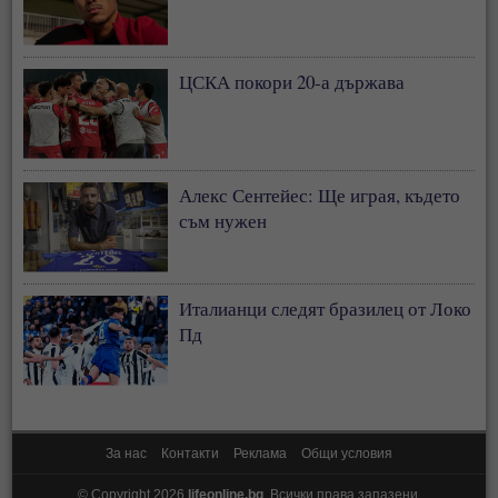
ЦСКА покори 20-а държава
Алекс Сентейес: Ще играя, където
съм нужен
Италианци следят бразилец от Локо
Пд
За нас
Контакти
Реклама
Общи условия
© Copyright 2026
lifeonline.bg
. Всички права запазени.