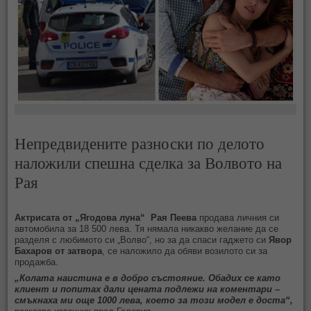
Непредвидените разноски по делото
наложили спешна сделка за Волвото на
Рая
Актрисата от „Ягодова луна“ Рая Пеева
продава личния си
автомобила за 18 500 лева. Тя нямала никакво желание да се
разделя с любимото си „Волво“, но за да спаси гаджето си
Явор
Бахаров от затвора
, се наложило да обяви возилото си за
продажба.
„Колата наистина е в добро състояние. Обадих се като
клиент и попитах дали цената подлежи на коментари –
смъкнаха ми още 1000 лева, което за този модел е доста“,