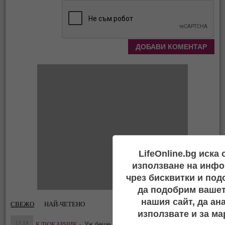
LifeOnline.bg иска
използване на инфо
чрез бисквитки и под
да подобрим вашет
нашия сайт, да ан
СВЕЖО
НАЙ-ЧЕТЕНО
използвате и за ма
13:18
КЛЮКАРНИК »
Уж беше самоубийство -