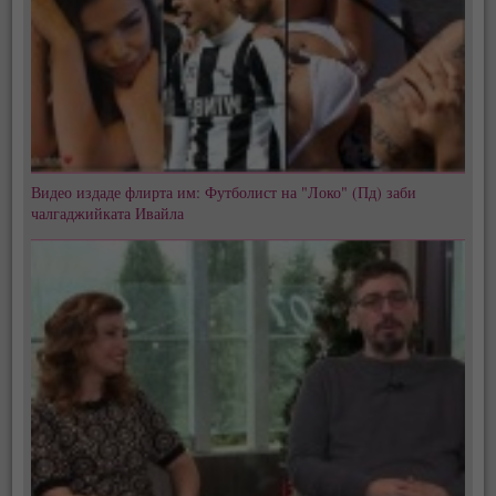
Видео издаде флирта им: Футболист на "Локо" (Пд) заби
чалгаджийката Ивайла