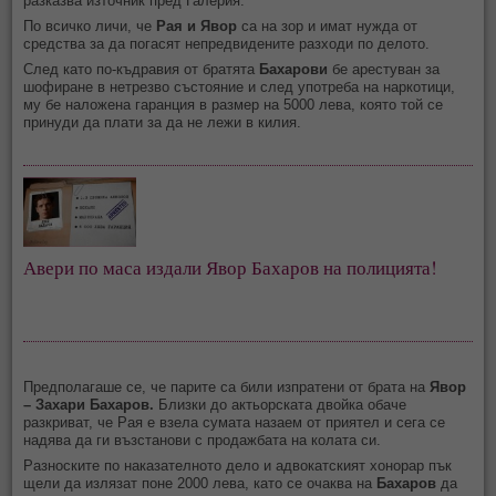
разказва източник пред Галерия.
По всичко личи, че
Рая и Явор
са на зор и имат нужда от
средства за да погасят непредвидените разходи по делото.
След като по-къдравия от братята
Бахарови
бе арестуван за
шофиране в нетрезво състояние и след употреба на наркотици,
му бе наложена гаранция в размер на 5000 лева, която той се
принуди да плати за да не лежи в килия.
Авери по маса издали Явор Бахаров на полицията!
Предполагаше се, че парите са били изпратени от брата на
Явор
– Захари Бахаров.
Близки до актьорската двойка обаче
разкриват, че Рая е взела сумата назаем от приятел и сега се
надява да ги възстанови с продажбата на колата си.
Разноските по наказателното дело и адвокатският хонорар пък
щели да излязат поне 2000 лева, като се очаква на
Бахаров
да