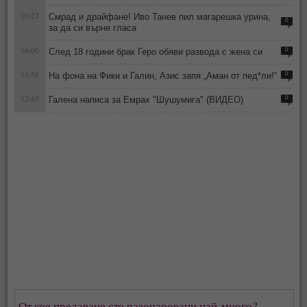
10:23
Смрад и драйфане! Иво Танев пил магарешка урина,
0
за да си върне гласа
16:00
След 18 години брак Геро обяви развода с жена си
0
11:58
На фона на Фики и Галин, Азис запя „Аман от пед*ли!“
0
12:45
Галена написа за Емрах "Шушумига" (ВИДЕО)
0
От кое предаване сте разочаровани най-много?