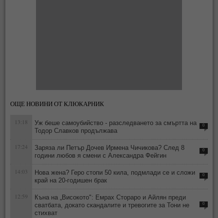
ОЩЕ НОВИНИ ОТ КЛЮКАРНИК
13:18
Уж беше самоубийство - разследването за смъртта на
0
Тодор Славков продължава
17:24
Заряза ли Петър Дочев Ирмена Чичикова? След 8
0
години любов я смени с Александра Фейгин
14:03
Нова жена? Геро стопи 50 кила, подмлади се и сложи
0
край на 20-годишен брак
12:59
Къна на „Високото": Емрах Стораро и Айлян преди
сватбата, докато скандалите и тревогите за Тони не
0
стихват