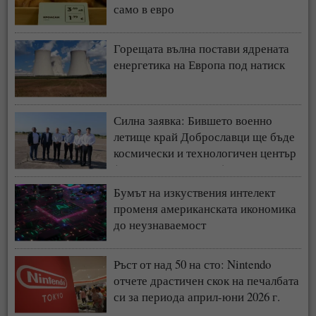
само в евро
Горещата вълна постави ядрената
енергетика на Европа под натиск
Силна заявка: Бившето военно
летище край Доброславци ще бъде
космически и технологичен център
(СНИМКИ + ВИДЕО)
Бумът на изкуствения интелект
променя американската икономика
до неузнаваемост
Ръст от над 50 на сто: Nintendo
отчете драстичен скок на печалбата
си за периода април-юни 2026 г.