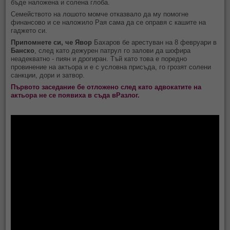
бъде наложена и солена глоба.
Семейството на лошото момче отказвало да му помогне
финансово и се наложило Рая сама да се оправя с кашите на
гаджето си.
Припомнете си, че Явор
Бахаров бе арестуван на 8 февруари в
Банско
, след като дежурен патрул го залови да шофира
неадекватно - пиян и дрогиран. Тъй като това е поредно
провинение на актьора и е с условна присъда, го грозят солени
санкции, дори и затвор.
Първото заседание бе отложено след като адвокатите на
актьора не се появиха в съда вРазлог.