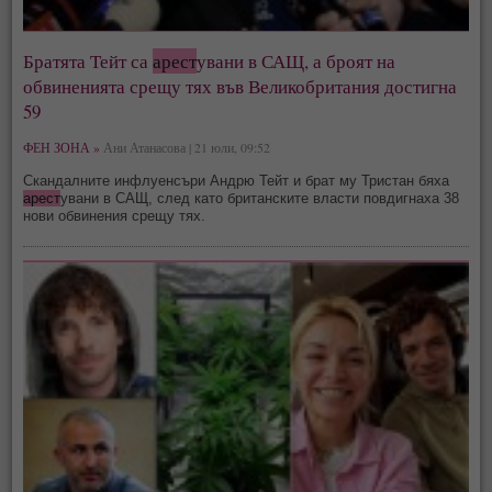
Братята Тейт са
арест
увани в САЩ, а броят на
обвиненията срещу тях във Великобритания достигна
59
ФЕН ЗОНА »
Ани Атанасова | 21 юли, 09:52
Скандалните инфлуенсъри Андрю Тейт и брат му Тристан бяха
арест
увани в САЩ, след като британските власти повдигнаха 38
нови обвинения срещу тях.