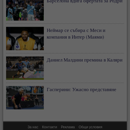
Барселона вдига офертата за Родри
Неймар се събира с Меси и
компания в Интер (Маями)
Даниел Малдини премина в Каляри
Гасперини: Ужасно представяне
За нас
Контакти
Реклама
Общи условия