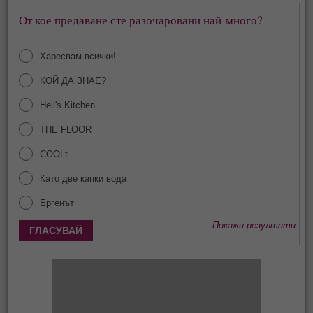
От кое предаване сте разочаровани най-много?
Харесвам всички!
КОЙ ДА ЗНАЕ?
Hell's Kitchen
THE FLOOR
COOLt
Като две капки вода
Ергенът
Покажи резултати