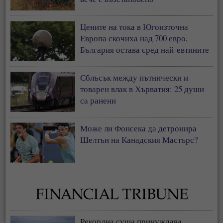
Цените на тока в Югоизточна
Европа скочиха над 700 евро,
България остава сред най-евтините
пазари
Сблъсък между пътнически и
товарен влак в Хърватия: 25 души
са ранени
Може ли Фонсека да детронира
Шелтън на Канадския Мастърс?
Рекордна суша принуждава