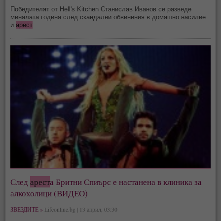
Победителят от Hell's Kitchen Станислав Иванов се разведе
миналата година след скандални обвинения в домашно насилие
и
арест
След
арест
а Бритни Спиърс е настанена в клиника за
алкохолици (ВИДЕО)
ЗВЕЗДИТЕ »
Lifeonline.bg | 13 април, 03:30