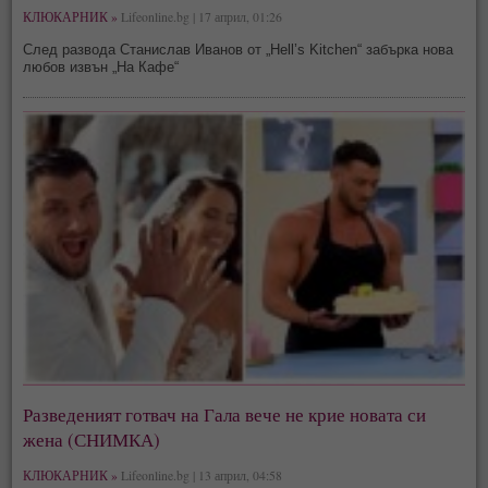
КЛЮКАРНИК »
Lifeonline.bg | 17 април, 01:26
След развода Станислав Иванов от „Hell’s Kitchen“ забърка нова
любов извън „На Кафе“
Разведеният готвач на Гала вече не крие новата си
жена (СНИМКА)
КЛЮКАРНИК »
Lifeonline.bg | 13 април, 04:58