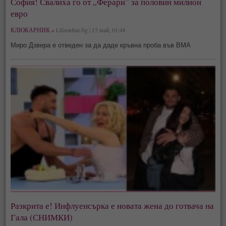
София! Свалиха го от „Ферари” за половин милион
евро
КЛЮКАРНИК »
Lifeonline.bg | 15 май, 01:48
Миро Дзвера е отведен за да даде кръвна проба във ВМА
Разкрита е! Инфлуенсърка е новата жена до готвача на
Гала (СНИМКИ)