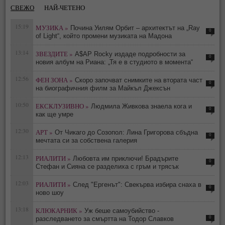
СВЕЖО
НАЙ-ЧЕТЕНО
15:19
МУЗИКА »
Почина Уилям Орбит – архитектът на „Ray
0
of Light“, който промени музиката на Мадона
13:14
ЗВЕЗДИТЕ »
A$AP Rocky издаде подробности за
0
новия албум на Риана: „Тя е в студиото в момента“
12:56
ФЕН ЗОНА »
Скоро започват снимките на втората част
0
на биографичния филм за Майкъл Джексън
10:50
ЕКСКЛУЗИВНО »
Людмила Живкова знаела кога и
0
как ще умре
12:30
АРТ »
От Чикаго до Созопол: Лина Григорова сбъдна
0
мечтата си за собствена галерия
12:13
РИАЛИТИ »
Любовта им приключи! Брадърите
0
Стефан и Сияна се разделиха с гръм и трясък
12:03
РИАЛИТИ »
След "Ергенът": Свекърва избира снаха в
0
ново шоу
13:18
КЛЮКАРНИК »
Уж беше самоубийство -
0
разследването за смъртта на Тодор Славков