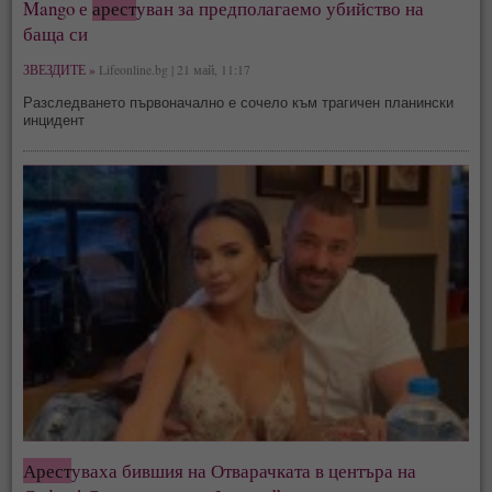
Mango е
арест
уван за предполагаемо убийство на
баща си
ЗВЕЗДИТЕ »
Lifeonline.bg | 21 май, 11:17
Разследването първоначално е сочело към трагичен планински
инцидент
Арест
уваха бившия на Отварачката в центъра на