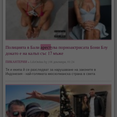
Полицията в Бали
арест
ува порноактрисата Бони Блу
докато е на калъп със 17 мъже
ПИКАНТЕРИИ »
LifeOnline.bg | 08 декември, 01:24
Тя и екипа й се разследват за нарушаване на законите в
Индонезия - най-голямата мюсюлманска страна в света