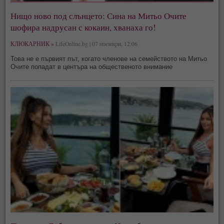
Нищо ново под слънцето: Сина на Митьо Очите
шофира надрусан с кокаин, хванаха го!
КЛЮКАРНИК »
LifeOnline.bg | 07 ноември, 12:06
Това не е първият път, когато членове на семейството на Митьо
Очите попадат в центъра на общественото внимание