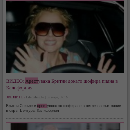
ВИДЕО:
Арест
уваха Бритни докато шофира пияна в
Калифорния
ЗВЕЗДИТЕ »
Lifeonline.bg | 05 март, 09:16
Бритни Спиърс е
арест
увана за шофиране в нетрезво състояние
в окръг Вентура, Калифорния