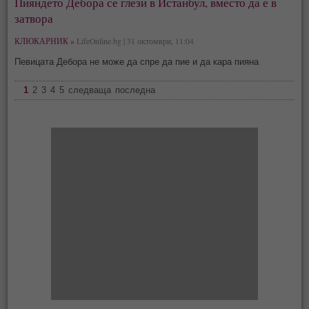
Пияндето Дебора се глези в Истанбул, вместо да е в
затвора
КЛЮКАРНИК »
LifeOnline.bg | 31 октомври, 11:04
Певицата Дебора не може да спре да пие и да кара пияна
1
2
3
4
5
следваща
последна