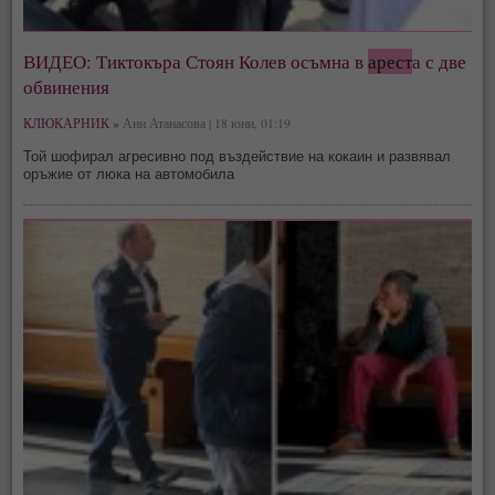
ВИДЕО: Тиктокъра Стоян Колев осъмна в
арест
а с две
обвинения
КЛЮКАРНИК »
Ани Атанасова | 18 юни, 01:19
Той шофирал агресивно под въздействие на кокаин и развявал
оръжие от люка на автомобила