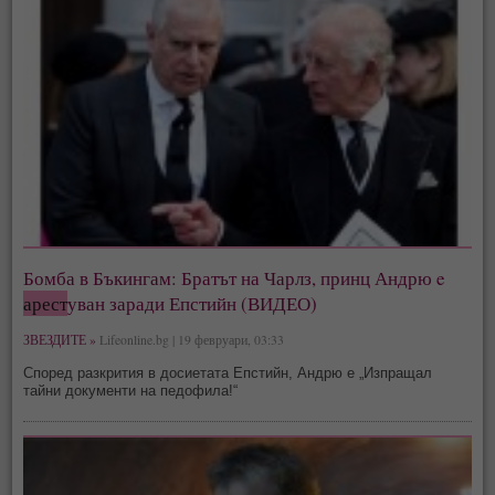
Бомба в Бъкингам: Братът на Чарлз, принц Андрю e
арест
уван заради Епстийн (ВИДЕО)
ЗВЕЗДИТЕ »
Lifeonline.bg | 19 февруари, 03:33
Според разкрития в досиетата Епстийн, Андрю е „Изпращал
тайни документи на педофила!“