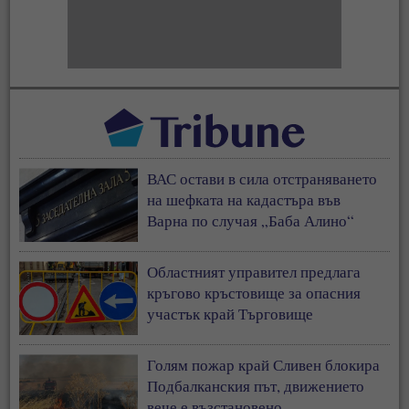
ВАС остави в сила отстраняването
на шефката на кадастъра във
Варна по случая „Баба Алино“
Областният управител предлага
кръгово кръстовище за опасния
участък край Търговище
Голям пожар край Сливен блокира
Подбалканския път, движението
вече е възстановено