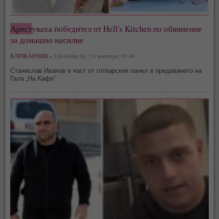
Арест
уваха победител от Hell's Kitchen по обвинение
за домашно насилие
КЛЮКАРНИК »
LifeOnline.bg | 24 ноември, 09:46
Станислав Иванов е част от готварския панел в предаването на
Гала „На Кафе“