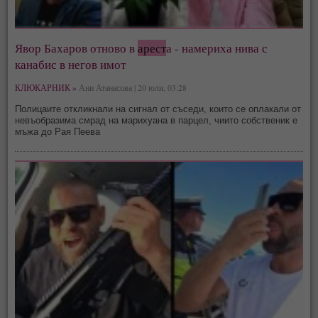
Явор Бахаров отново в
арест
а - намериха нива с
канабис в негов имот
КЛЮКАРНИК »
Ани Атанасова | 20 юли, 03:28
Полицаите откликнали на сигнал от съседи, които се оплакали от
невъобразима смрад на марихуана в парцел, чиито собственик е
мъжа до Рая Пеева