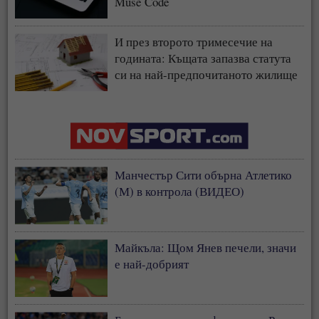
Muse Code
И през второто тримесечие на
годината: Къщата запазва статута
си на най-предпочитаното жилище
у нас
Манчестър Сити обърна Атлетико
(М) в контрола (ВИДЕО)
Майкъла: Щом Янев печели, значи
е най-добрият