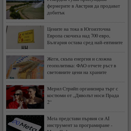
фермерите в Австрия да продават
добитък
Цените на тока в Югоизточна
Европа скочиха над 700 евро,
България остава сред най-евтините
пазари
Жеги, скъпа енергия и сложна
геополитика: ФАО отчете ръст в
световните цени на храните
Мерил Стрийп организира търг с
костюми от „Дяволът носи Прада
2“
Meta представи първия си AI
инструмент за програмиране -