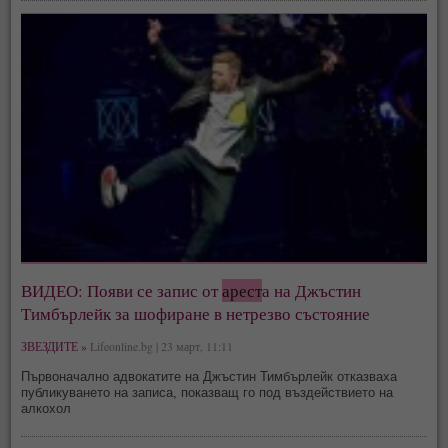
ВИДЕО: Появи се запис от
арест
а на Джъстин
Тимбърлейк за шофиране в нетрезво състояние
ЗВЕЗДИТЕ »
Lifeonline.bg | 23 март, 11:11
Първоначално адвокатите на Джъстин Тимбърлейк отказваха
публикуването на записа, показващ го под въздействието на
алкохол