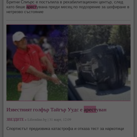
Бритни Спиърс е постъпила в рехабилитационен център, след
като беше
арест
увана преди месец по подозрение за шофиране в
нетрезво състояние
Известният голфър Тайгър Уудс е
арест
уван
ЗВЕЗДИТЕ »
Lifeonline.bg | 31 март, 12:09
Спортистът предизвика катастрофа и отказа тест за наркотици