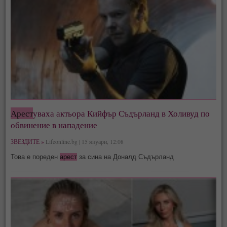
Арест
уваха актьора Кийфър Съдърланд в Холивуд по
обвинение в нападение
ЗВЕЗДИТЕ »
Lifeonline.bg | 15 януари, 12:08
Това е пореден
арест
за сина на Доналд Съдърланд