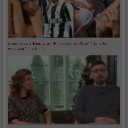
Видео издаде флирта им: Футболист на "Локо" (Пд) заби
чалгаджийката Ивайла