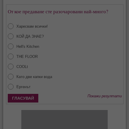
От кое предаване сте разочаровани най-много?
Харесвам всички!
КОЙ ДА ЗНАЕ?
Hell's Kitchen
THE FLOOR
COOLt
Като две капки вода
Ергенът
Покажи резултати