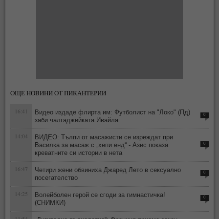
ОЩЕ НОВИНИ ОТ ПИКАНТЕРИИ
16:41
Видео издаде флирта им: Футболист на "Локо" (Пд)
0
заби чалгаджийката Ивайла
14:04
ВИДЕО: Тълпи от масажисти се изреждат при
Василка за масаж с „хепи енд“ - Азис показа
0
креватните си истории в нета
16:47
Четири жени обвиниха Джаред Лето в сексуално
0
посегателство
14:25
Волейболен герой се сгоди за гимнастичка!
0
(СНИМКИ)
11:54