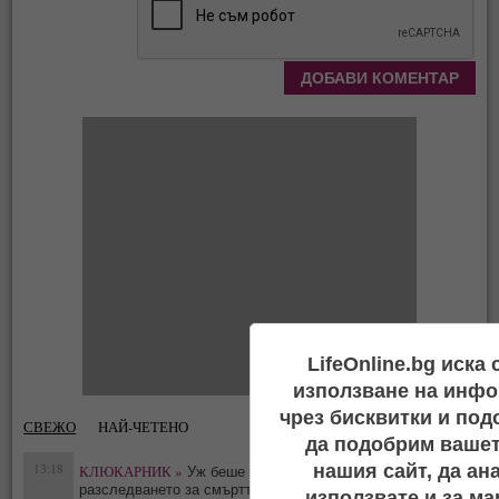
LifeOnline.bg иска
използване на инфо
чрез бисквитки и под
СВЕЖО
НАЙ-ЧЕТЕНО
да подобрим вашет
нашия сайт, да ан
13:18
КЛЮКАРНИК »
Уж беше самоубийство -
0
разследването за смъртта на Тодор Славков
използвате и за ма