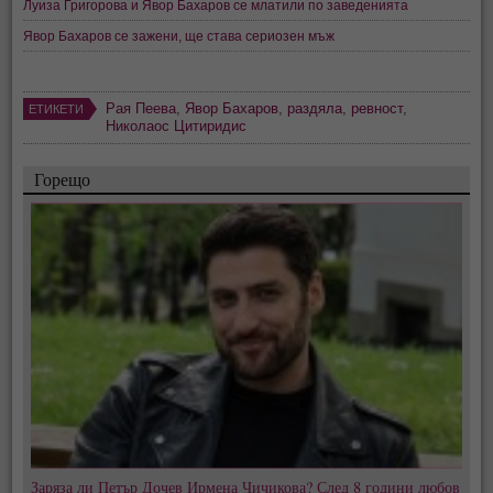
Луиза Григорова и Явор Бахаров се млатили по заведенията
Явор Бахаров се зажени, ще става сериозен мъж
Рая Пеева
,
Явор Бахаров
,
раздяла
,
ревност
,
ЕТИКЕТИ
Николаос Цитиридис
Горещо
Заряза ли Петър Дочев Ирмена Чичикова? След 8 години любов