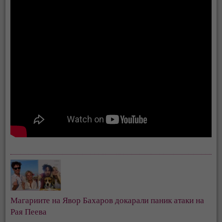
Магариите на Явор Бахаров докарали паник атаки на
Рая Пеева