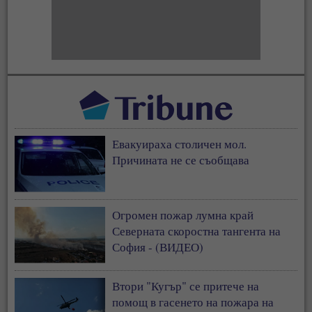
Евакуираха столичен мол.
Причината не се съобщава
Огромен пожар лумна край
Северната скоростна тангента на
София - (ВИДЕО)
Втори "Кугър" се притече на
помощ в гасенето на пожара на