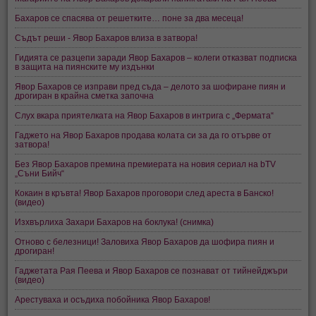
Бахаров се спасява от решетките… поне за два месеца!
Съдът реши - Явор Бахаров влиза в затвора!
Гидията се разцепи заради Явор Бахаров – колеги отказват подписка
в защита на пиянските му издънки
Явор Бахаров се изправи пред съда – делото за шофиране пиян и
дрогиран в крайна сметка започна
Слух вкара приятелката на Явор Бахаров в интрига с „Фермата“
Гаджето на Явор Бахаров продава колата си за да го отърве от
затвора!
Без Явор Бахаров премина премиерата на новия сериал на bTV
„Съни Бийч“
Кокаин в кръвта! Явор Бахаров проговори след ареста в Банско!
(видео)
Изхвърлиха Захари Бахаров на боклука! (снимка)
Отново с белезници! Заловиха Явор Бахаров да шофира пиян и
дрогиран!
Гаджетата Рая Пеева и Явор Бахаров се познават от тийнейджъри
(видео)
Арестуваха и осъдиха побойника Явор Бахаров!