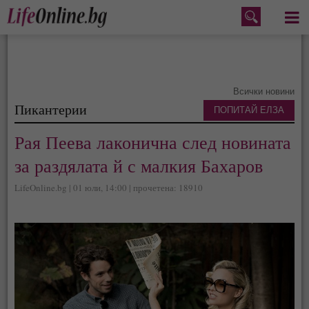
Меню
Всички новини
Пикантерии
ПОПИТАЙ ЕЛЗА
Рая Пеева лаконична след новината
за раздялата й с малкия Бахаров
LifeOnline.bg | 01 юли, 14:00 | прочетена: 18910