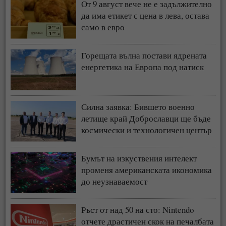
От 9 август вече не е задължително
да има етикет с цена в лева, остава
само в евро
Горещата вълна постави ядрената
енергетика на Европа под натиск
Силна заявка: Бившето военно
летище край Доброславци ще бъде
космически и технологичен център
(СНИМКИ + ВИДЕО)
Бумът на изкуствения интелект
променя американската икономика
до неузнаваемост
Ръст от над 50 на сто: Nintendo
отчете драстичен скок на печалбата