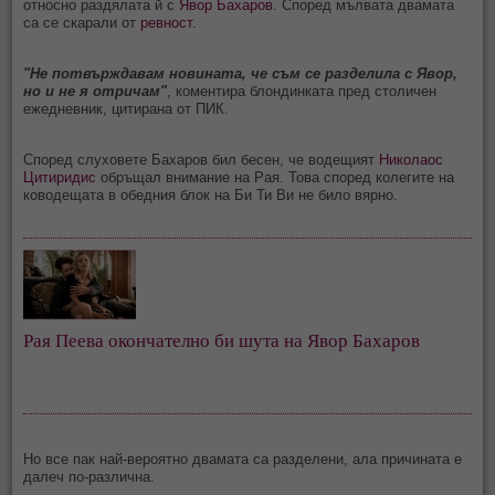
относно раздялата й с
Явор Бахаров
. Според мълвата двамата
са се скарали от
ревност
.
"Не потвърждавам новината, че съм се разделила с Явор,
но и не я отричам"
, коментира блондинката пред столичен
ежедневник, цитирана от ПИК.
Според слуховете Бахаров бил бесен, че водещият
Николаос
Цитиридис
обръщал внимание на Рая. Това според колегите на
ководещата в обедния блок на Би Ти Ви не било вярно.
Рая Пеева окончателно би шута на Явор Бахаров
Но все пак най-вероятно двамата са разделени, ала причината е
далеч по-различна.