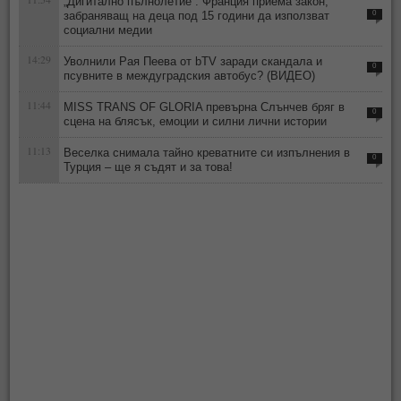
„Дигитално пълнолетие“: Франция приема закон,
забраняващ на деца под 15 години да използват
0
социални медии
14:29
Уволнили Рая Пеева от bTV заради скандала и
0
псувните в междуградския автобус? (ВИДЕО)
11:44
MISS TRANS OF GLORIA превърна Слънчев бряг в
0
сцена на блясък, емоции и силни лични истории
11:13
Веселка снимала тайно креватните си изпълнения в
0
Турция – ще я съдят и за това!