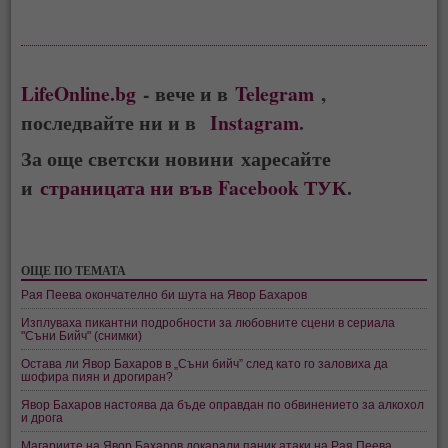
LifeOnline.bg
- вече и в
Telegram
,
последвайте ни и в
Instagram
.
За още светски новини харесайте
и
страницата ни във Facebook ТУК
.
ОЩЕ ПО ТЕМАТА
Рая Пеева окончателно би шута на Явор Бахаров
Изплуваха пикантни подробности за любовните сцени в сериала
"Съни Бийч" (снимки)
Остава ли Явор Бахаров в „Съни бийч” след като го заловиха да
шофира пиян и дрогиран?
Явор Бахаров настоява да бъде оправдан по обвинението за алкохол
и дрога
Магариите на Явор Бахаров докарали паник атаки на Рая Пеева