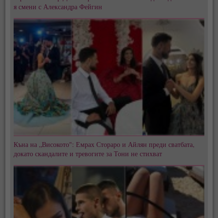
я смени с Александра Фейгин
Къна на „Високото": Емрах Стораро и Айлян преди сватбата,
докато скандалите и тревогите за Тони не стихват