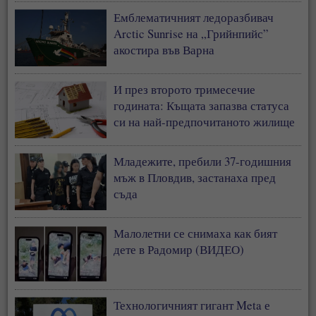
Емблематичният ледоразбивач
Arctic Sunrise на „Грийнпийс”
акостира във Варна
И през второто тримесечие
годината: Къщата запазва статуса
си на най-предпочитаното жилище
у нас
Младежите, пребили 37-годишния
мъж в Пловдив, застанаха пред
съда
Малолетни се снимаха как бият
дете в Радомир (ВИДЕО)
Технологичният гигант Meta е