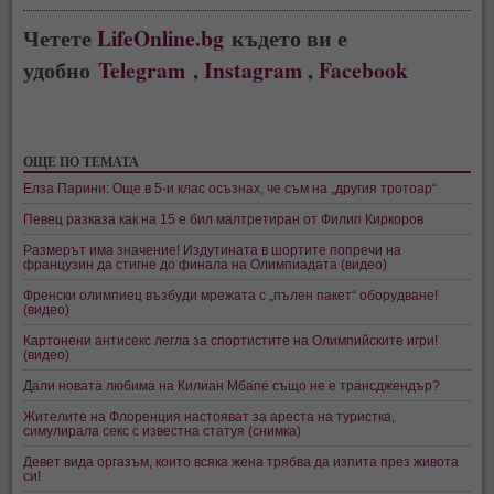
Четете
LifeOnline.bg
където ви е
удобно
Telegram
,
Instagram
,
Facebook
ОЩЕ ПО ТЕМАТА
Елза Парини: Още в 5-и клас осъзнах, че съм на „другия тротоар“
Певец разказа как на 15 е бил малтретиран от Филип Киркоров
Размерът има значение! Издутината в шортите попречи на
французин да стигне до финала на Олимпиадата (видео)
Френски олимпиец възбуди мрежата с „пълен пакет“ оборудване!
(видео)
Картонени антисекс легла за спортистите на Олимпийските игри!
(видео)
Дали новата любима на Килиан Мбапе също не е трансджендър?
Жителите на Флоренция настояват за ареста на туристка,
симулирала секс с известна статуя (снимка)
Девет вида оргазъм, които всяка жена трябва да изпита през живота
си!