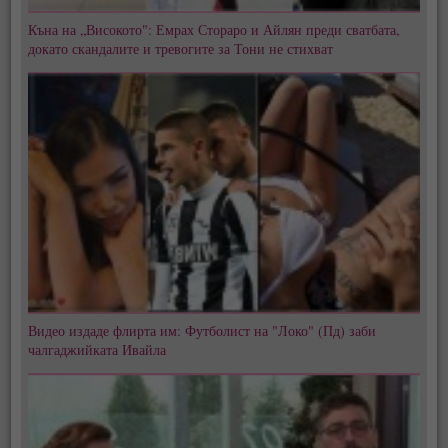
Къна на „Високото": Емрах Стораро и Айлян преди сватбата,
докато скандалите и тревогите за Тони не стихват
Видео издаде флирта им: Футболист на "Локо" (Пд) заби
чалгаджийката Ивайла