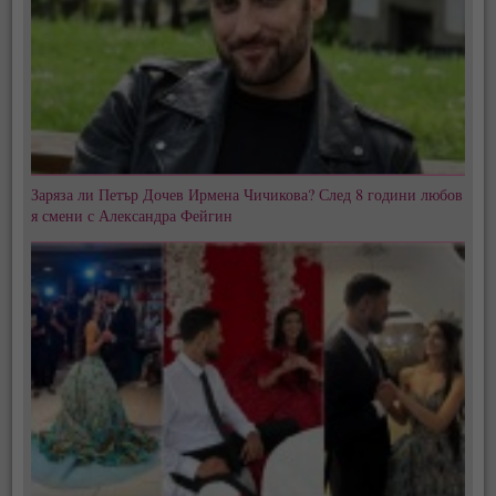
Заряза ли Петър Дочев Ирмена Чичикова? След 8 години любов
я смени с Александра Фейгин