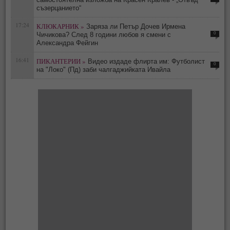
съзерцанието“
17:24
КЛЮКАРНИК »
Заряза ли Петър Дочев Ирмена
0
Чичикова? След 8 години любов я смени с
Александра Фейгин
16:41
ПИКАНТЕРИИ »
Видео издаде флирта им: Футболист
0
на "Локо" (Пд) заби чалгаджийката Ивайла