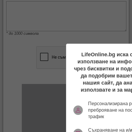
* до 1000 символа
LifeOnline.bg иска
използване на инфо
чрез бисквитки и под
да подобрим вашет
нашия сайт, да ан
използвате и за ма
Персонализирана р
преброяване на по
трафик
Съхраняване на и/и