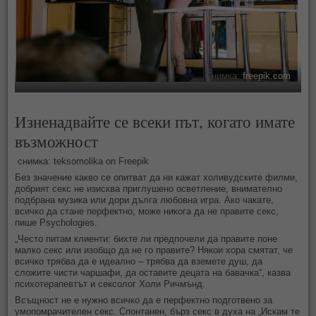
Снимка:
freepik.com
Изненадвайте се всеки път, когато имате
възможност
снимка: teksomolika on Freepik
Без значение какво се опитват да ни кажат холивудските филми,
добрият секс не изисква приглушено осветление, внимателно
подбрана музика или дори дълга любовна игра. Ако чакате,
всичко да стане перфектно, може никога да не правите секс,
пише Psychologies.
„Често питам клиенти: бихте ли предпочели да правите поне
малко секс или изобщо да не го правите? Някои хора смятат, че
всичко трябва да е идеално – трябва да вземете душ, да
сложите чисти чаршафи, да оставите децата на бавачка“, казва
психотерапевтът и сексолог Холи Ричмънд.
Всъщност не е нужно всичко да е перфектно подготвено за
умопомрачителен секс. Спонтанен, бърз секс в духа на „Искам те