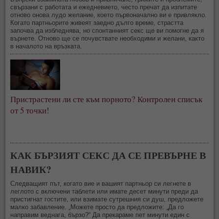
свързани с работата и ежедневието, често пречат да изпитате
отново онова лудо желание, което първоначално ви е привлякло.
Когато партньорите живеят заедно дълго време, страстта
започва да избледнява, но спонтанният секс ще ви помогне да я
върнете. Отново ще се почувствате необходими и желани, както
в началото на връзката.
Пристрастени ли сте към порното? Контролен списък
от 5 точки!
КАК БЪРЗИЯТ СЕКС ДА СЕ ПРЕВЪРНЕ В
НАВИК?
Следващият път, когато вие и вашият партньор си легнете в
леглото с включени таблети или имате десет минути преди да
пристигнат гостите, или взимате сутрешния си душ, предложете
малко забавление. „Можете просто да предложите: „Да го
направим веднага, бързо?“ Да прекараме пет минути един с