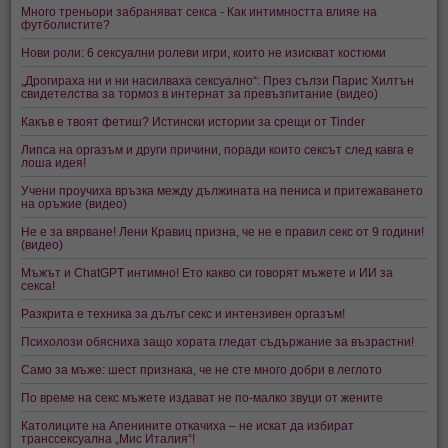
Много треньори забраняват секса - Как интимността влияе на
футболистите?
Нови роли: 6 сексуални ролеви игри, които не изискват костюми
„Дрогираха ни и ни насилваха сексуално“: През сълзи Парис Хилтън
свидетелства за тормоз в интернат за превъзпитание (видео)
Какъв е твоят фетиш? Истински истории за срещи от Tinder
Липса на оргазъм и други причини, поради които сексът след кавга е
лоша идея!
Учени проучиха връзка между дължината на пениса и притежаването
на оръжие (видео)
Не е за вярване! Лени Кравиц призна, че не е правил секс от 9 години!
(видео)
Мъжът и ChatGPT интимно! Ето какво си говорят мъжете и ИИ за
секса!
Разкрита е техника за дълъг секс и интензивен оргазъм!
Психолози обясниха защо хората гледат съдържание за възрастни!
Само за мъже: шест признака, че не сте много добри в леглото
По време на секс мъжете издават не по-малко звуци от жените
Католиците на Апенините откачиха – не искат да избират
транссексуална „Мис Италия“!