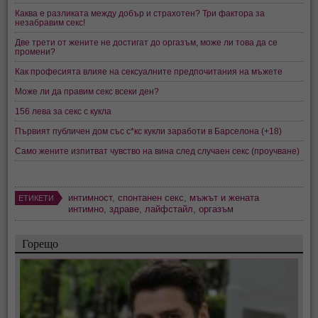
Каква е разликата между добър и страхотен? Три фактора за
незабравим секс!
Две трети от жените не достигат до оргазъм, може ли това да се
промени?
Как професията влияе на сексуалните предпочитания на мъжете
Може ли да правим секс всеки ден?
156 лева за секс с кукла
Първият публичен дом със с*кс кукли заработи в Барселона (+18)
Само жените изпитват чувство на вина след случаен секс (проучване)
интимност
,
спонтанен секс
,
мъжът и жената
ЕТИКЕТИ
интимно
,
здраве
,
лайфстайл
,
оргазъм
Горещо