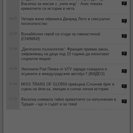
Василка за масаж с „хепи енд“ - Азис показа
0
креватните си истории в нета
16:47
Четири жени обвиниха Джаред Лето в сексуално
0
посегателство
14:25
Волейболен герой се сгоди за гимнастичка!
0
(СНИМКИ)
11:54
„Дигитално пълнолетие“: Франция приема закон,
забраняващ на деца под 15 години да използват
0
социални медии
14:29
Уволнили Рая Пеева от bTV заради скандала и
0
псувните в междуградския автобус? (ВИДЕО)
11:44
MISS TRANS OF GLORIA превърна Слънчев бряг в
0
сцена на блясък, емоции и силни лични истории
11:13
Веселка снимала тайно креватните си изпълнения в
0
Турция – ще я съдят и за това!