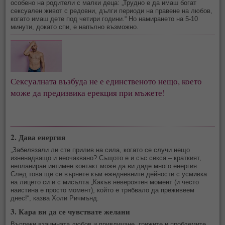
особено на родители с малки деца: „Трудно е да имаш богат
сексуален живот с редовни, дълги периоди на правене на любов,
когато имаш дете под четири години.“ Но намирането на 5-10
минути, докато спи, е напълно възможно.
Сексуалната възбуда не е единственото нещо, което
може да предизвика ерекция при мъжете!
2. Дава енергия
„Забелязали ли сте прилив на сила, когато се случи нещо
изненадващо и неочаквано? Същото е и със секса – краткият,
непланиран интимен контакт може да ви даде много енергия.
След това ще се върнете към ежедневните дейности с усмивка
на лицето си и с мисълта „Какъв невероятен момент (и често
наистина е просто момент), който е трябвало да преживеем
днес!“, казва Холи Ричмънд.
3. Кара ви да се чувствате желани
Въпреки взаимната любов и привличане, грижите и проблемите,