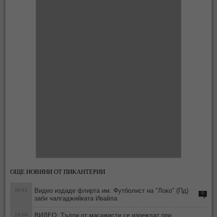
ОЩЕ НОВИНИ ОТ ПИКАНТЕРИИ
16:41
Видео издаде флирта им: Футболист на "Локо" (Пд)
0
заби чалгаджийката Ивайла
14:04
ВИДЕО: Тълпи от масажисти се изреждат при