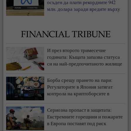
осъден да плати рекордните 942
млн. долара заради вредите върху
деца
И през второто тримесечие
годината: Къщата запазва статуса
си на най-предпочитаното жилище
у нас
Борба срещу прането на пари:
Регулаторите в Япония затягат
контрола на криптоборсите в
страната
Сериозна пропаст в защитата:
Екстремните горещини и пожарите
в Европа поставят под риск
застрахователния модел