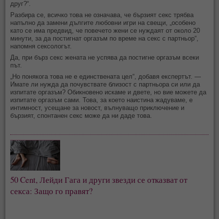
друг?“.
Разбира се, всичко това не означава, че бързият секс трябва
напълно да замени дългите любовни игри на свещи, „особено
като се има предвид, че повечето жени се нуждаят от около 20
минути, за да постигнат оргазъм по време на секс с партньор“,
напомня сексологът.
Да, при бърз секс жената не успява да постигне оргазъм всеки
път.
„Но понякога това не е единствената цел“, добавя експертът. —
Имате ли нужда да почувствате близост с партньора си или да
изпитате оргазъм? Обикновено искаме и двете, но вие можете да
изпитате оргазъм сами. Това, за което наистина жадуваме, е
интимност, усещане за новост, вълнуващо приключение и
бързият, спонтанен секс може да ни даде това.
50 Cent, Лейди Гага и други звезди се отказват от
секса: Защо го правят?