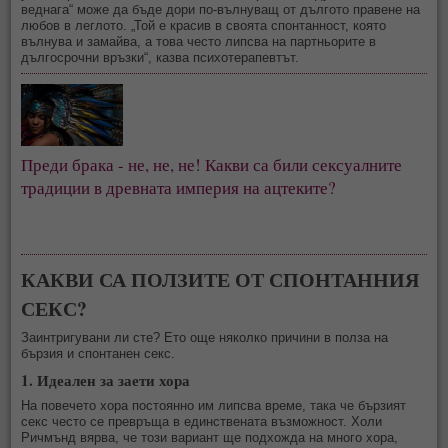
веднага“ може да бъде дори по-вълнуващ от дългото правене на
любов в леглото. „Той е красив в своята спонтанност, която
вълнува и замайва, а това често липсва на партньорите в
дългосрочни връзки“, казва психотерапевтът.
Преди брака - не, не, не! Какви са били сексуалните
традиции в древната империя на ацтеките?
КАКВИ СА ПОЛЗИТЕ ОТ СПОНТАННИЯ
СЕКС?
Заинтригувани ли сте? Ето още няколко причини в полза на
бързия и спонтанен секс.
1. Идеален за заети хора
На повечето хора постоянно им липсва време, така че бързият
секс често се превръща в единствената възможност. Холи
Ричмънд вярва, че този вариант ще подхожда на много хора,