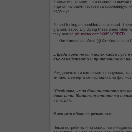
Кардашиян твърди, че е помолила всички г
и да си направят тестове за коронавирус н
седмици.
40 and feeling so humbled and blessed. There i
granted, especially during these times when we
truly matter.
pic.twitter.com/p98SN0RDZD
— Kim Kardashian West (@KimKardashian)
O
„Преди covid не си мислех какъв лукс 
със семейството и приятелите си на 
Рожденичката и компанията танцуваха, кар
китове, а вечерта се насладиха на филмов
"Разбирам, че за болшинството от вас
достъпни. Животът отново ми напомн
написа тя.
Мненията обаче се разминаха
Някои потребители на социалните медии се