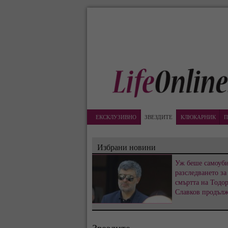
ЕКСКЛУЗИВНО
ЗВЕЗДИТЕ
КЛЮКАРНИК
П
Избрани новини
Уж беше самоуби
разследването за
смъртта на Тодо
Славков продъл
Звездите