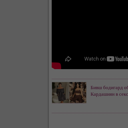
Бивш бодигард об
Кардашиян в сек