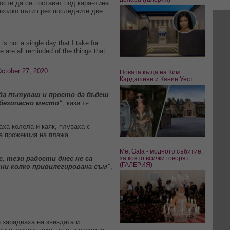
ости да се поставят под карантина
яколко пъти през последните две
s not a single day that I take for
 are all reminded of the things that
ctober 27, 2020
Новата къща на Ким
Кардашиян и Кание Уест
е да пътуваш и просто да бъдеш
безопасно място“
, каза тя.
аха колела и каяк, плуваха с
а прожекция на плажа.
Met Gala - модното събитие,
, тези радости днес не са
за което всички говорят
(ГАЛЕРИЯ)
и колко привилегирована съм"
,
 зарадваха на звездата и