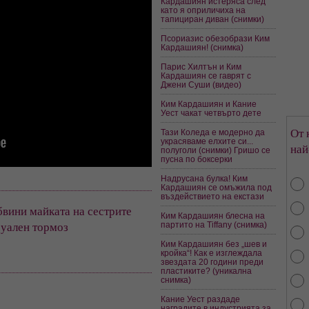
Кардашиян истеряса след
като я оприличиха на
тапициран диван (снимки)
Псориазис обезобрази Ким
Кардашиян! (снимка)
Парис Хилтън и Ким
Кардашиян се гаврят с
Джени Суши (видео)
Ким Кардашиян и Кание
Уест чакат четвърто дете
От 
Тази Коледа е модерно да
украсяваме елхите си...
най
полуголи (снимки) Гришо се
пусна по боксерки
Надрусана булка! Ким
Кардашиян се омъжила под
въздействието на екстази
вини майката на сестрите
Ким Кардашиян блесна на
суален тормоз
партито на Tiffany (снимка)
Ким Кардашиян без „шев и
кройка“! Как е изглеждала
звездата 20 години преди
пластиките? (уникална
снимка)
Кание Уест раздаде
наградите в индустрията за