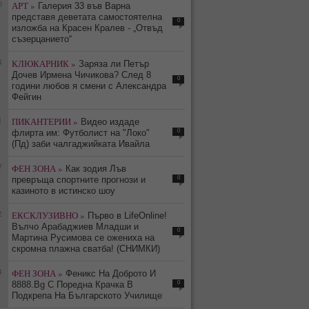
0
АРТ »
Галерия 33 във Варна
представя деветата самостоятелна
0
изложба на Красен Кралев - „Отвъд
съзерцанието“
4
КЛЮКАРНИК »
Заряза ли Петър
Дочев Ирмена Чичикова? След 8
0
години любов я смени с Александра
Фейгин
1
ПИКАНТЕРИИ »
Видео издаде
0
флирта им: Футболист на "Локо"
(Пд) заби чалгаджийката Ивайла
7
ФЕН ЗОНА »
Как зодия Лъв
0
превръща спортните прогнози и
казиното в истинско шоу
2
ЕКСКЛУЗИВНО »
Първо в LifeOnline!
Вълчо Арабаджиев Младши и
0
Мартина Русимова сe oжениха на
скромна плажна сватба! (СНИМКИ)
4
ФЕН ЗОНА »
Феникс На Доброто И
0
8888.Bg С Поредна Крачка В
Подкрепа На Българското Училище