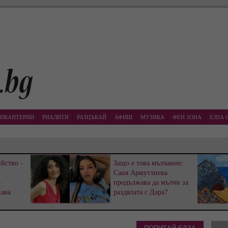
ИКАНТЕРИИ
РИАЛИТИ
РАЗЦЪКАЙ
АФИШ
МУЗИКА
ФЕН ЗОНА
ЕЛЗА 
йство -
Защо е това мълчание:
Саня Армутлиева
р
продължава да мълчи за
жава
раздялата с Дара?