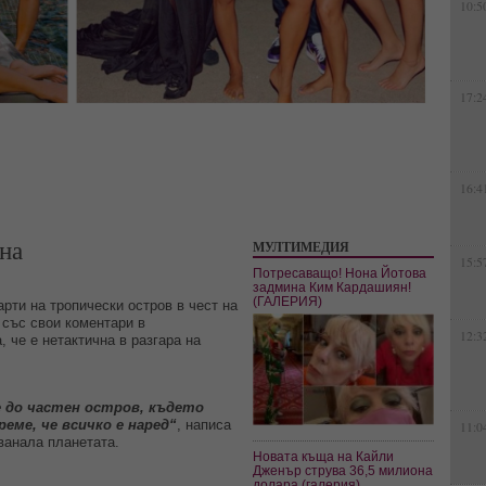
10:5
17:2
16:4
на
МУЛТИМЕДИЯ
15:5
Потресаващо! Нона Йотова
задмина Ким Кардашиян!
(ГАЛЕРИЯ)
рти на тропически остров в чест на
 със свои коментари в
12:3
, че е нетактична в разгара на
е до частен остров, където
еме, че всичко е наред“
, написа
11:0
ванала планетата.
Новата къща на Кайли
Дженър струва 36,5 милиона
долара (галерия)