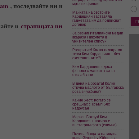
ram
, последвайте ни и
мръсни филми
Майката на сестрите
Кардашиян заставяла
гаджетата им да подписват
сайте и
страницата ни
договор
За резил! Италиански медии
вкараха Николета в
унизителен списък
Разкритие! Колко килограма
тежи Ким Кардашиян... без
екстеншъните?!
Ким Кардашиян ядоса
фенове с манията си за
отслабване
В деня на розата! Колко
струва маслото от българска
роза в чужбина?
Кание Уест: Когато се
срещнах с Тръмп бях
надрусан
Марков Боклук! Ким
Кардашиян шокира с
инстаграм фото (снимка)
Почина бащата на модна
къща Givenchy Юбер дьо