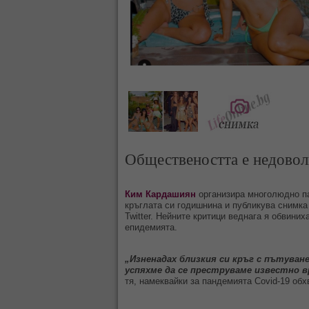
Обществеността е недовол
Ким Кардашиян
организира многолюдно па
кръглата си годишнина и публикува снимка
Twitter. Нейните критици веднага я обвиниха
епидемията.
„Изненадах близкия си кръг с пътуван
успяхме да се преструваме известно вр
тя, намеквайки за пандемията Covid-19 обх