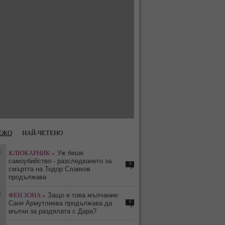
ЕЖО
НАЙ-ЧЕТЕНО
8
КЛЮКАРНИК »
Уж беше
самоубийство - разследването за
0
смъртта на Тодор Славков
продължава
9
ФЕН ЗОНА »
Защо е това мълчание:
0
Саня Армутлиева продължава да
мълчи за раздялата с Дара?