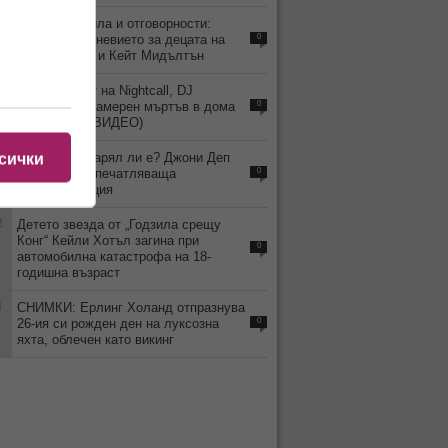
3
Строги правила и отговорности:
какво е ежедневието за децата на
0
принц Уилям и Кейт Мидълтън
2
Хитмейкърът на Nightcall, DJ
Kavinsky, е намерен мъртъв в дома
0
си в Париж (ВИДЕО)
4
ВИДЕО: Остарял ли е? Джони Деп
сички
изненада с впечатляваща
0
трансформация
2
Детето звезда от „Годзила срещу
Конг“ Кейли Хотъл загина при
0
автомобилна катастрофа на 18-
годишна възраст
1
СНИМКИ: Ерлинг Холанд отпразнува
26-ия си рожден ден на луксозна
0
яхта, облечен като викинг