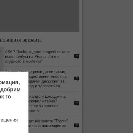
НОВИНИ ОТ ЗВЕЗДИТЕ
4
A$AP Rocky издаде подробности за
новия албум на Риана: „Тя е в
0
студиото в момента“
7
Ариана Гранде реши да си вземе
почивка от обществения живот на
0
фона на „безкрайни дискусии“ за
ормация,
външния си вид и здравето си.
подобрим
6
к го
Кристиано Роналдо и Джорджина
Родригес се оженили тайно?
0
Слуховете за сватба заливат
социалните мрежи
осещения
9
BTS бойкотират наградите "Грами"
заради спорна нова номинация за
0
азиатски поп