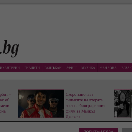
ИКАНТЕРИИ
РИАЛИТИ
РАЗЦЪКАЙ
АФИШ
МУЗИКА
ФЕН ЗОНА
ЕЛЗА 
рбит –
Скоро започват
ay of
снимките на втората
омени
част на биографичния
она
филм за Майкъл
Джексън