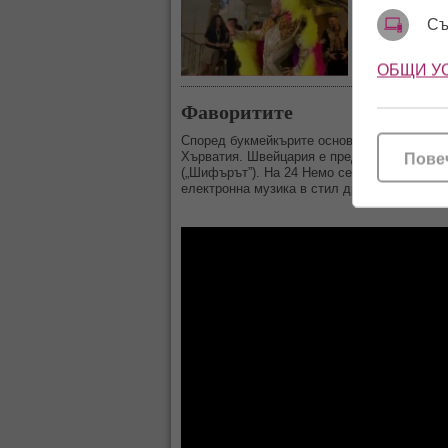
пак проник
Съ
ОБЩИ У
Фаворитите
Според букмейкърите основната битка за п
Хърватия. Швейцария е представена от Нем
Пове
(„Шифърът”). На 24 Немо се идентифицира к
електронна музика в стил дръм енд бейс – 