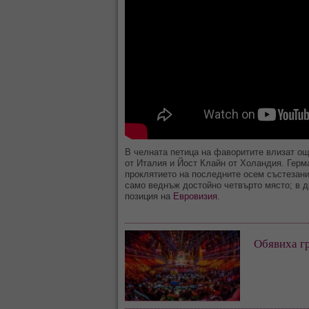
В челната петица на фаворитите влизат още
от Италия и Йост Клайн от Холандия. Герм
проклятието на последните осем състезания
само веднъж достойно четвърто място; в д
позиция на
Евровизия
.
Обявиха гр