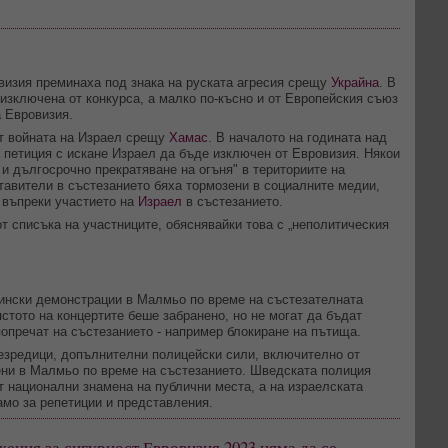
визия преминаха под знака на руската агресия срещу
Украйна
. В
изключена от конкурса, а малко по-късно и от Европейския съюз
а Евровизия.
от войната на Израел срещу
Хамас
. В началото на годината над
петиция с искане Израел да бъде изключен от Евровизия. Някои
и дългосрочно прекратяване на огъня" в териториите на
тавители в състезанието бяха тормозени в социалните медии,
 въпреки участието на
Израел
в състезанието.
т списъка на участниците, обяснявайки това с „неполитическия
ински демонстрации в Малмьо по време на състезателната
стото на концертите беше забранено, но не могат да бъдат
попречат на състезанието - например блокиране на пътища.
езредици, допълнителни полицейски сили, включително от
ени в Малмьо по време на състезанието. Шведската полиция
т национални знамена на публични места, а на израелската
амо за репетиции и представления.
ения за сигурност Евровизия 2023 няма да се 