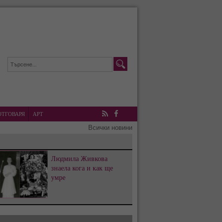
ОТГОВАРЯ
АРТ
RSS
Facebook
Всички новини
Людмила Живкова
знаела кога и как ще
умре