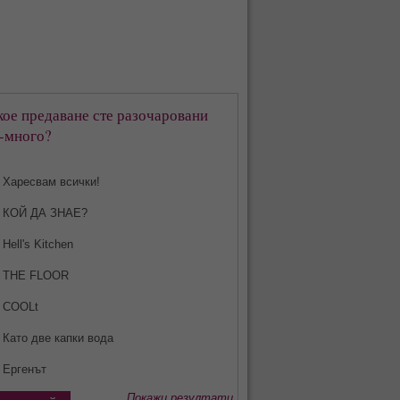
кое предаване сте разочаровани
-много?
Харесвам всички!
КОЙ ДА ЗНАЕ?
Hell's Kitchen
THE FLOOR
COOLt
Като две капки вода
Ергенът
Покажи резултати