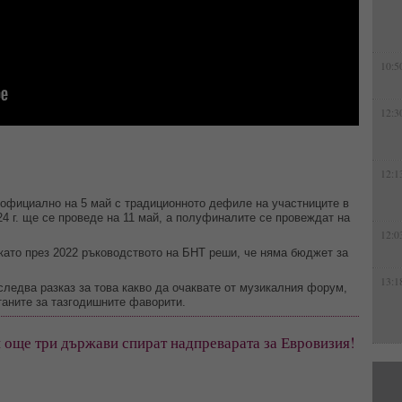
10:5
12:3
12:1
 официално на 5 май с традиционното дефиле на участниците в
4 г. ще се проведе на 11 май, а полуфиналите се провеждат на
12:0
като през 2022 ръководството на БНТ реши, че няма бюджет за
13:1
следва разказ за това какво да очаквате от музикалния форум,
таните за тазгодишните фаворити.
 още три държави спират надпреварата за Евровизия!