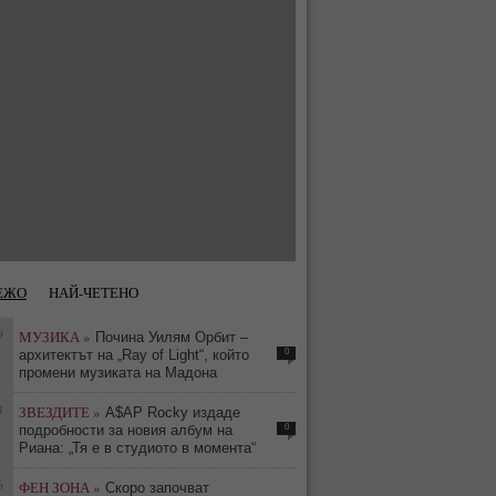
ЕЖО
НАЙ-ЧЕТЕНО
9
МУЗИКА »
Почина Уилям Орбит –
0
архитектът на „Ray of Light“, който
промени музиката на Мадона
4
ЗВЕЗДИТЕ »
A$AP Rocky издаде
0
подробности за новия албум на
Риана: „Тя е в студиото в момента“
6
ФЕН ЗОНА »
Скоро започват