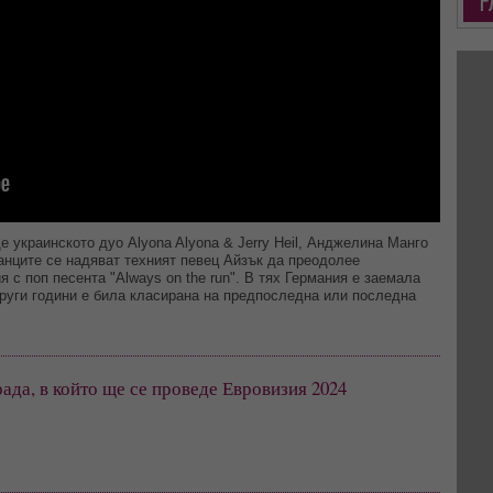
 украинското дуо Alyona Alyona & Jerry Heil, Анджелина Манго
анците се надяват техният певец Айзък да преодолее
 с поп песента "Always on the run". В тях Германия е заемала
руги години е била класирана на предпоследна или последна
ада, в който ще се проведе Евровизия 2024