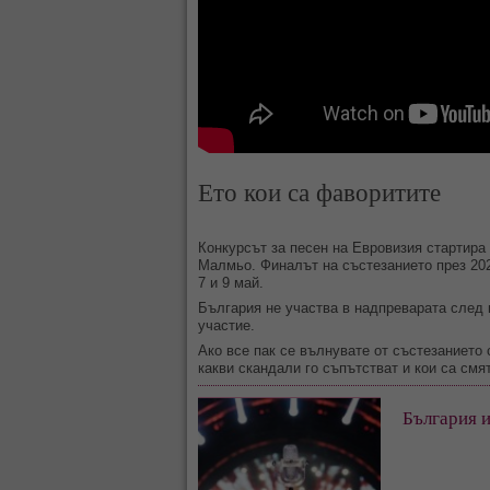
Ето кои са фаворитите
Конкурсът за песен на Евровизия стартира
Малмьо. Финалът на състезанието през 202
7 и 9 май.
България не участва в надпреварата след 
участие.
Ако все пак се вълнувате от състезанието 
какви скандали го съпътстват и кои са смя
България и