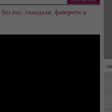
ПОПИТАЙ ЕЛЗА
 без нас: скандали, фаворити и
СВ
15:1
13:1
12:5