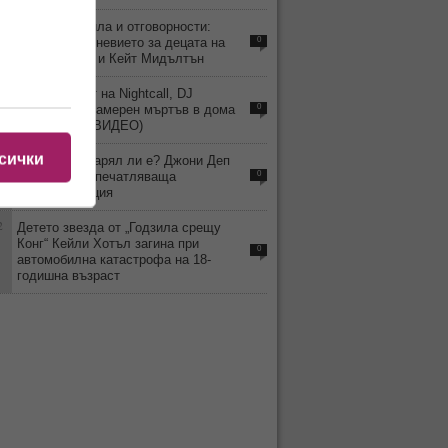
3
Строги правила и отговорности:
какво е ежедневието за децата на
0
принц Уилям и Кейт Мидълтън
2
Хитмейкърът на Nightcall, DJ
Kavinsky, е намерен мъртъв в дома
0
си в Париж (ВИДЕО)
сички
4
ВИДЕО: Остарял ли е? Джони Деп
изненада с впечатляваща
0
трансформация
2
Детето звезда от „Годзила срещу
Конг“ Кейли Хотъл загина при
0
автомобилна катастрофа на 18-
годишна възраст