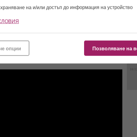
на в Евровизия (видео)
храняване на и/или достъп до информация на устройство
10:4
СЛОВИЯ
13:0
риза на
Евровизия
2024 ще се води между Швейцария и
о с почти автобиографичната композиция „The Code”
че опции
Позволяване на в
12:5
ато небинарен. А „The Code” – смесица от рап, оперна ария и
е за намирането на себе си.
16:1