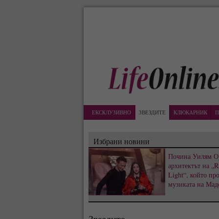
ЕКСКЛУЗИВНО
ЗВЕЗДИТЕ
КЛЮКАРНИК
П
Избрани новини
Почина Уилям О
архитектът на „R
Light“, който пр
музиката на Мад
Звездите