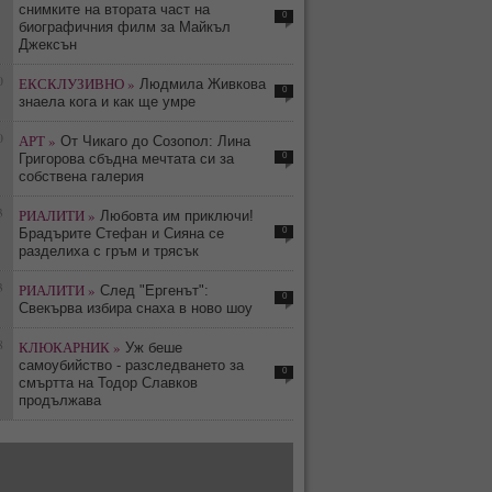
снимките на втората част на
0
биографичния филм за Майкъл
Джексън
0
ЕКСКЛУЗИВНО »
Людмила Живкова
0
знаела кога и как ще умре
0
АРТ »
От Чикаго до Созопол: Лина
0
Григорова сбъдна мечтата си за
собствена галерия
3
РИАЛИТИ »
Любовта им приключи!
0
Брадърите Стефан и Сияна се
разделиха с гръм и трясък
3
РИАЛИТИ »
След "Ергенът":
0
Свекърва избира снаха в ново шоу
8
КЛЮКАРНИК »
Уж беше
самоубийство - разследването за
0
смъртта на Тодор Славков
продължава