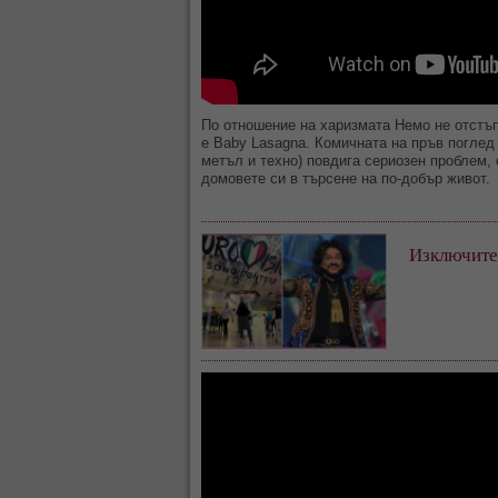
По отношение на харизмата Немо не отстъ
е Baby Lasagna. Комичната на пръв поглед 
метъл и техно) повдига сериозен проблем,
домовете си в търсене на по-добър живот.
Изключите