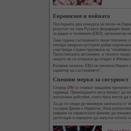
Евровизия и войната
Последните два конкурса за песен на Евро
резултат на това Руската федерация беше 
за радио и телевизия (EBU), организатор н
Тази година състезанието беше повлияно 
хиляда шведски културни дейци подписаха 
участващи страни призоваха за "незабавно 
Палестинската автономия, а техните предс
защото не се отказаха да отидат в Малмьо
Въпреки натиска, EBU не изключи Израел о
характер на състезанието“.
Спешни мерки за сигурност
Според
DW
се очакват мащабни пропалест
седмица. Провеждането им в близост до мя
изключени действия, които биха могли да 
За да се сведе до минимум заплахата от б
съседни Дания и Норвегия, бяха разполож
забрани на израелските фенове да показва
делегация е наредено да напуска хотела с
От съображ