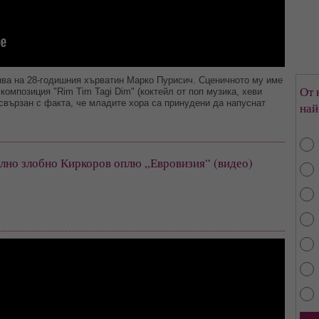
пва на 28-годишния хърватин Марко Пурисич. Сценичното му име
От 
композиция "Rim Tim Tagi Dim" (коктейл от поп музика, хеви
 свързан с факта, че младите хора са принудени да напуснат
най
лно злобно Киркоров оплю „Евровизия“ (видео)