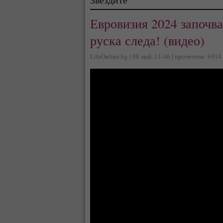
Евровизия 2024 започва
руска следа! (видео)
LifeOnline.bg | 08 май, 11:46 | прочетена: 6914