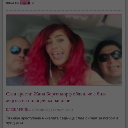
пяха на
парти
то
След ареста: Жана Бергендорф обяви, че е била
жертва на полицейско насилие
КЛЮКАРНИК »
LifeOnline.bg | 13 март, 12:24
Тя беше арестувана миналата седмица след сигнал за погром в
чужд дом