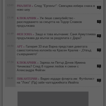
12:03
РИАЛИТИ »
След "Ергенът": Свекърва избира снаха в
0
ново шоу
13:18
КЛЮКАРНИК »
Уж беше самоубийство -
0
разследването за смъртта на Тодор Славков
продължава
11:49
ФЕН ЗОНА »
Защо е това мълчание: Саня Армутлиева
0
продължава да мълчи за раздялата с Дара?
10:50
АРТ »
Галерия 33 във Варна представя деветата
0
самостоятелна изложба на Красен Кралев - „Отвъд
съзерцанието“
17:24
КЛЮКАРНИК »
Заряза ли Петър Дочев Ирмена
0
Чичикова? След 8 години любов я смени с
Александра Фейгин
16:41
ПИКАНТЕРИИ »
Видео издаде флирта им: Футболист
0
на "Локо" (Пд) заби чалгаджийката Ивайла