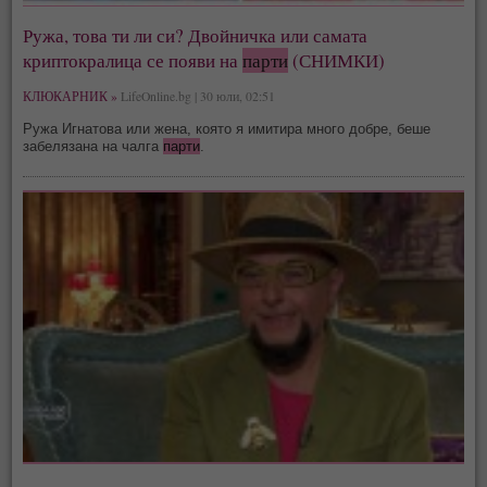
Ружа, това ти ли си? Двойничка или самата
криптокралица се появи на
парти
(СНИМКИ)
КЛЮКАРНИК »
LifeOnline.bg | 30 юли, 02:51
Ружа Игнатова или жена, която я имитира много добре, беше
забелязана на чалга
парти
.