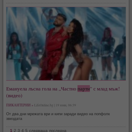
Емануела лъсна гола на „Частно
парти
“ с млад мъж!
(видео)
ПИКАНТЕРИИ »
LifeOnline.bg | 19 юни, 06:39
От два дни мрежата ври и кипи заради видео на попфолк
звездата
1
2
3
4
5
следваща
последна