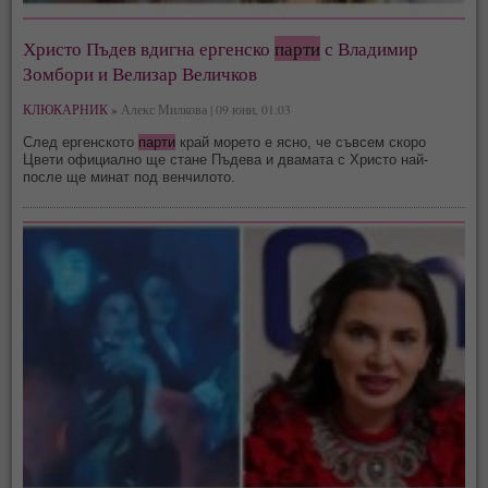
Христо Пъдев вдигна ергенско
парти
с Владимир
Зомбори и Велизар Величков
КЛЮКАРНИК »
Алекс Милкова | 09 юни, 01:03
След ергенското
парти
край морето е ясно, че съвсем скоро
Цвети официално ще стане Пъдева и двамата с Христо най-
после ще минат под венчилото.