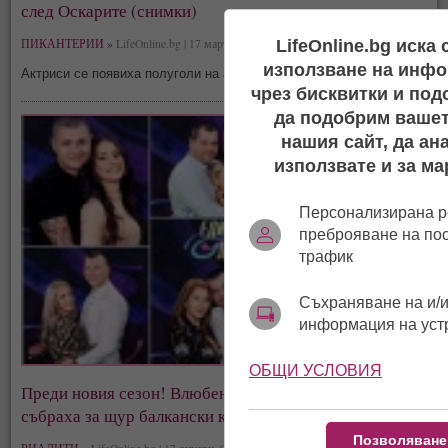
след Оскарите (снимки)
LifeOnline.bg иска
ПИКАНТЕРИИ »
LifeOnline.bg | 17 март, 02:19
използване на инфо
Актриси се появиха полуголи на афтър
парти
то на Vanity Fair
чрез бисквитки и под
да подобрим вашет
нашия сайт, да ан
използвате и за ма
Персонализирана р
преброяване на по
трафик
Съхраняване на и/и
информация на уст
ОБЩИ УСЛОВИЯ
Преди новия сезон! Влюбени от „Един за друг“ се
събраха за щур балкански купон (снимки)
Позволяване