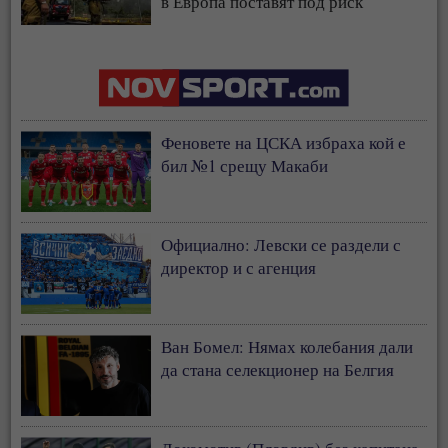
в Европа поставят под риск
застрахователния модел
Феновете на ЦСКА избраха кой е
бил №1 срещу Макаби
Официално: Левски се раздели с
директор и с агенция
Ван Бомел: Нямах колебания дали
да стана селекционер на Белгия