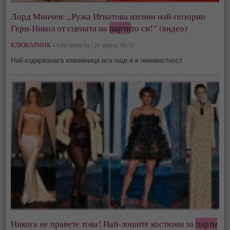
Лорд Минчев: „Ружа Игнатова изгони най-позорно
Гери-Никол от сцената на
парти
то си!“ (видео)
КЛЮКАРНИК »
LifeOnline.bg | 21 април, 08:32
Най-издирваната измамница все още е в неизвестност
Никога не правете това! Най-лошите костюми за
парти