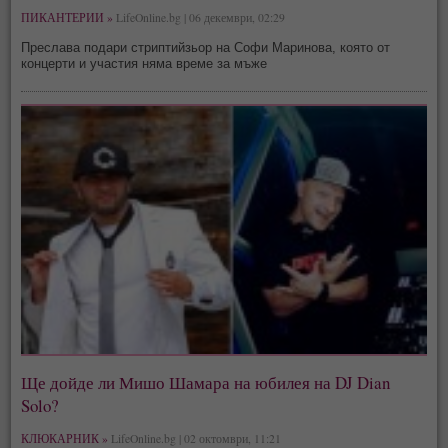
ПИКАНТЕРИИ »
LifeOnline.bg | 06 декември, 02:29
Преслава подари стриптийзьор на Софи Маринова, която от
концерти и участия няма време за мъже
Ще дойде ли Мишо Шамара на юбилея на DJ Dian
Solo?
КЛЮКАРНИК »
LifeOnline.bg | 02 октомври, 11:21