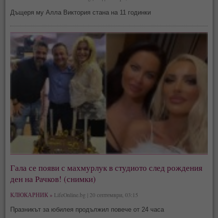
Дъщеря му Алла Виктория стана на 11 годинки
Гала се появи с махмурлук в студиото след рождения
ден на Рачков! (снимки)
КЛЮКАРНИК »
LifeOnline.bg | 20 септември, 03:15
Празникът за юбилея продължил повече от 24 часа