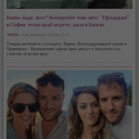
Какво, къде, кога? Концертите това лято: "Продиджи"
в София, техно край морето, джаз в Банско
АФИШ »
Ани Атанасова | 30 юли, 12:11
Оперни величия в столицата, Варна, Белоградчишките скали и
Приморско - Музикалният афиш през август е изпълнен със
събития за всеки вкус