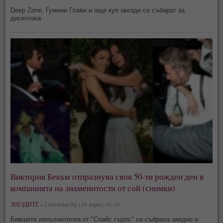
Deep Zone, Гумени Глави и още куп звезди се събират за
дискотека
Виктория Бекъм отпразнува своя 50-ти рожден ден в
компанията на знаменитости от сой (снимки)
ЗВЕЗДИТЕ »
LifeOnline.bg | 24 април, 01:19
Бившите изпълнителки от "Спайс гърлс" се събраха заедно и