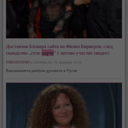
Доставчик блокира сайта на Филип Киркоров, след
скандално „голо
парти
“ с негово участие (видео)
ПИКАНТЕРИИ »
LifeOnline.bg | 28 декември, 04:26
Вакханалията разбуни духовете в Русия