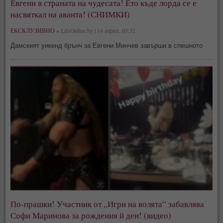
Евгени в страната на чудесата! Ето къде лорда се е
насвяткал на аванта! (СНИМКИ)
ЕКСКЛУЗИВНО »
LifeOnline.bg | 14 април, 05:32
Дамският уикенд брънч за Евгени Минчев завърши в спешното
По-прашки! Участник от „Игри на волята“ забавлява
Софи Маринова за рождения й ден! (видео)