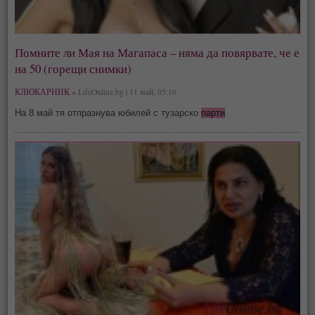
Помните ли Мая на Магапаса – няма да повярвате, че е
на 50 (горещи снимки)
КЛЮКАРНИК »
LifeOnline.bg | 11 май, 05:16
На 8 май тя отпразнува юбилей с тузарско
парти