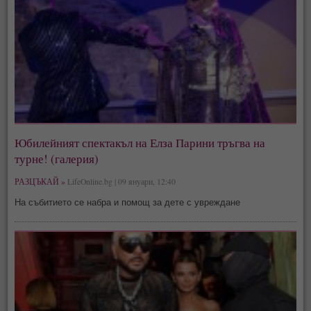
Юбилейният спектакъл на Елза Парини тръгва на
турне! (галерия)
РАЗЦЪКАЙ »
LifeOnline.bg | 09 януари, 12:40
На събитието се набра и помощ за дете с увреждане