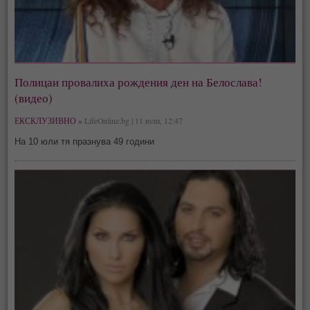
Полицаи провалиха рождения ден на Белослава!
(видео)
ЕКСКЛУЗИВНО »
LifeOnline.bg | 11 юли, 12:47
На 10 юли тя празнува 49 години