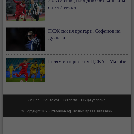
Локомотив (Пловдив) без капитана
си за Левски
ПСЖ сменя вратари, Софанов на
дузпата
Голям интерес към ЦСКА – Макаби
За нас
Контакти
Реклама
Общи условия
© Copyright 2026
lifeonline.bg
. Всички права запазени.