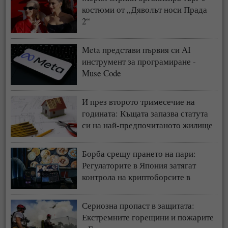
костюми от „Дяволът носи Прада
2“
Meta представи първия си AI
инструмент за програмиране -
Muse Code
И през второто тримесечие на
годината: Къщата запазва статута
си на най-предпочитаното жилище
у нас
Борба срещу прането на пари:
Регулаторите в Япония затягат
контрола на криптоборсите в
страната
Сериозна пропаст в защитата:
Екстремните горещини и пожарите