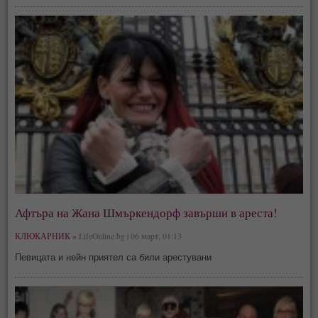
Афтъра на Жана Шмъркендорф завърши в ареста!
КЛЮКАРНИК »
LifeOnline.bg | 06 март, 01:13
Певицата и нейн приятел са били арестувани