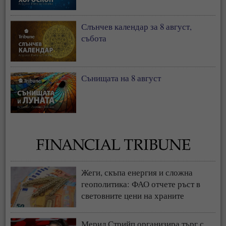
Слънчев календар за 8 август,
събота
Сънищата на 8 август
Жеги, скъпа енергия и сложна
геополитика: ФАО отчете ръст в
световните цени на храните
Мерил Стрийп организира търг с