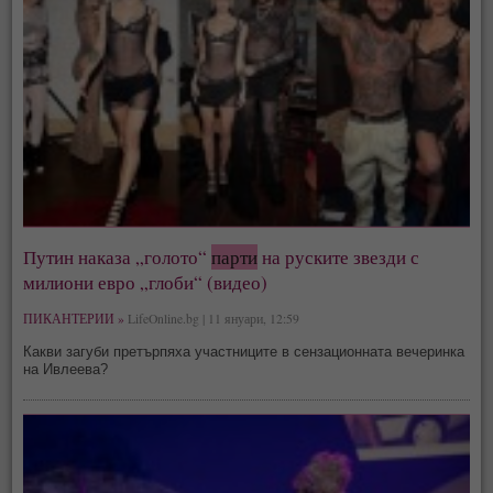
Путин наказа „голото“
парти
на руските звезди с
милиони евро „глоби“ (видео)
ПИКАНТЕРИИ »
LifeOnline.bg | 11 януари, 12:59
Какви загуби претърпяха участниците в сензационната вечеринка
на Ивлеева?