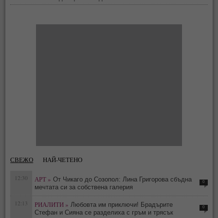
СВЕЖО
НАЙ-ЧЕТЕНО
12:30
АРТ »
От Чикаго до Созопол: Лина Григорова сбъдна
0
мечтата си за собствена галерия
12:13
РИАЛИТИ »
Любовта им приключи! Брадърите
0
Стефан и Сияна се разделиха с гръм и трясък