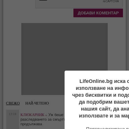
LifeOnline.bg иска
използване на инфо
чрез бисквитки и под
да подобрим вашет
СВЕЖО
НАЙ-ЧЕТЕНО
нашия сайт, да ан
13:18
КЛЮКАРНИК »
Уж беше самоубийство -
използвате и за ма
0
разследването за смъртта на Тодор Славков
продължава