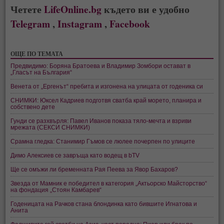
Четете
LifeOnline.bg
където ви е удобно
Telegram
,
Instagram
,
Facebook
ОЩЕ ПО ТЕМАТА
Предвидимо: Боряна Братоева и Владимир Зомбори остават в
„Гласът на България“
Венета от „Ергенът“ пребита и изгонена на улицата от годеника си
СНИМКИ: Юксел Кадриев подготвя сватба край морето, планира и
собствено дете
Гунди се разхвърля: Павел Иванов показа тяло-мечта и взриви
мрежата (СЕКСИ СНИМКИ)
Срамна гледка: Станимир Гъмов се люлее почерпен по улиците
Димо Алексиев се завръща като водещ в bTV
Ще се омъжи ли бременната Рая Пеева за Явор Бахаров?
Звезда от Мамник е победител в категория „Актьорско Майсторство“
на фондация „Стоян Камбарев“
Годеницата на Рачков стана блондинка като бившите Игнатова и
Анита