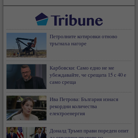
Петролните котировки отново
тръгнаха нагоре
Карбовски: Само едно не ме
убеждавайте, че срещата 15 с 40 е
само среща
Ива Петрова: България изнася
рекордни количества
електроенергия
Доналд Тръмп прави пореден опит
да ограничи правото на