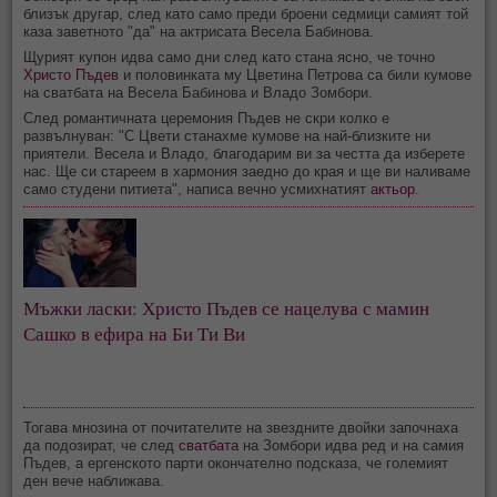
близък другар, след като само преди броени седмици самият той
каза заветното "да" на актрисата Весела Бабинова.
Щурият купон идва само дни след като стана ясно, че точно
Христо Пъдев
и половинката му Цветина Петрова са били кумове
на сватбата на Весела Бабинова и Владо Зомбори.
След романтичната церемония Пъдев не скри колко е
развълнуван: "С Цвети станахме кумове на най-близките ни
приятели. Весела и Владо, благодарим ви за честта да изберете
нас. Ще си стареем в хармония заедно до края и ще ви наливаме
само студени питиета", написа вечно усмихнатият
актьор
.
Мъжки ласки: Христо Пъдев се нацелува с мамин
Сашко в ефира на Би Ти Ви
Тогава мнозина от почитателите на звездните двойки започнаха
да подозират, че след
сватбата
на Зомбори идва ред и на самия
Пъдев, а ергенското парти окончателно подсказа, че големият
ден вече наближава.