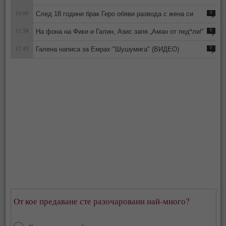
16:00
След 18 години брак Геро обяви развода с жена си
0
11:58
На фона на Фики и Галин, Азис запя „Аман от пед*ли!“
0
12:45
Галена написа за Емрах "Шушумига" (ВИДЕО)
0
От кое предаване сте разочаровани най-много?