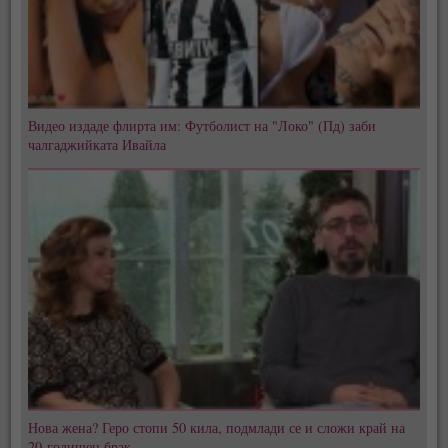
Видео издаде флирта им: Футболист на "Локо" (Пд) заби
чалгаджийката Ивайла
Нова жена? Геро стопи 50 кила, подмлади се и сложи край на
20-годишен брак