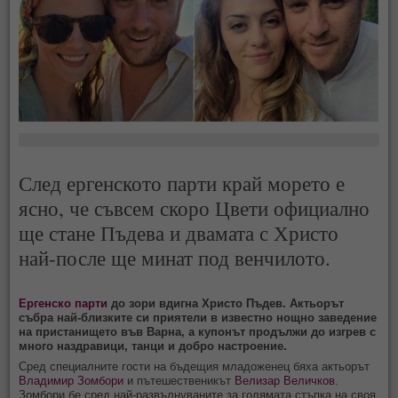
След ергенското парти край морето е
ясно, че съвсем скоро Цвети официално
ще стане Пъдева и двамата с Христо
най-после ще минат под венчилото.
Ергенско парти
до зори вдигна Христо Пъдев. Актьорът
събра най-близките си приятели в известно нощно заведение
на пристанището във Варна, а купонът продължи до изгрев с
много наздравици, танци и добро настроение.
Сред специалните гости на бъдещия младоженец бяха актьорът
Владимир Зомбори
и пътешественикът
Велизар Величков
.
Зомбори бе сред най-развълнуваните за голямата стъпка на своя