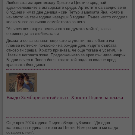
Любовната история между Христо и Цвети е сред най-
вдъхновяващите в актьорските среди. Артистите са заедно вече
8 години и имат две дечица - син Петър и малката Яна, която в
началото на тази година навърши 3 години. Пъдев често споделя
колко много означава семейството за него.
"Аз чрез нея открих величината на думата майка", казва
софиянецът за любимата си.
Двамата се запознават още като студенти, но любовта им
пламва истински по-късно - на рожден ден, където съдбата
отново ги среща. Христо признава, че още тогава е усетил, че
Цвети е неговата жена. Предложението за брак пък идва навръх
Бъдни вечер в Павел баня, когато той пада на колене пред
красивата блондинка.
Владо Зомбори лентяйства с Христо Пъдев на плажа
Още през 2024 година Пъдев обеща публично: "До една
календарна година се женя за Цвети! Намеренията ми са да
остарея с нея".