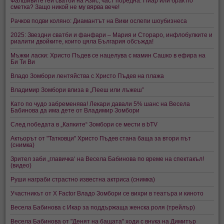
Фалшивите гей сватби на Азис, част поредна: Пиар или брак по
сметка? Защо никой не му вярва вече!
Рачков подви коляно: Диамантът на Вики ослепи шоубизнеса
2025: Звездни сватби и фанфари – Мария и Стораро, инфлобулките и
риалити двойките, които цяла България обсъжда!
Мъжки ласки: Христо Пъдев се нацелува с мамин Сашко в ефира на
Би Ти Ви
Владо Зомбори лентяйства с Христо Пъдев на плажа
Владимир Зомбори влиза в „Пееш или лъжеш”
Като по чудо забременява! Лекари давали 5% шанс на Весела
Бабинова да има дете от Владимир Зомбори
След победата в „Капките“ Зомбори се мести в bTV
Актьорът от "Татковци" Христо Пъдев стана баща за втори път
(снимка)
Зрител заби „главичка‘ на Весела Бабинова по време на спектакъл!
(видео)
Руши награби страстно известна актриса (снимка)
Участникът от Х Factor Владо Зомбори се вихри в театъра и киното
Весела Бабинова с Икар за поддържаща женска роля (трейлър)
Весела Бабинова от "Денят на бащата" ходи с внука на Димитър