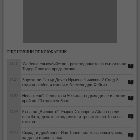
ОЩЕ НОВИНИ ОТ КЛЮКАРНИК
13:18
Уж беше самоубийство - разследването за смъртта на
0
Тодор Славков продължава
17:24
Заряза ли Петър Дочев Ирмена Чичикова? След 8
0
години любов я смени с Александра Фейгин
14:03
Нова жена? Геро стопи 50 кила, подмлади се и сложи
0
край на 20-годишен брак
12:59
Къна на „Високото": Емрах Стораро и Айлян преди
сватбата, докато скандалите и тревогите за Тони не
0
стихват
10:23
Смрад и драйфане! Иво Танев пил магарешка урина,
0
за да си върне гласа