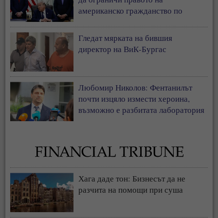
американско гражданство по
рождение
Гледат мярката на бившия
директор на ВиК-Бургас
Любомир Николов: Фентанилът
почти изцяло измести хероина,
възможно е разбитата лаборатория
да е единствената у нас
Хага даде тон: Бизнесът да не
разчита на помощи при суша