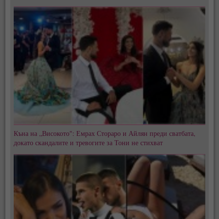
Къна на „Високото": Емрах Стораро и Айлян преди сватбата,
докато скандалите и тревогите за Тони не стихват