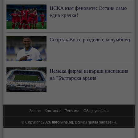
ЦСКА към феновете: Остана само
една крачка!
Спартак Вн се раздели с колумбиец
Немска фирма извърши инспекция
на "Българска армия"
За нас
Контакти
Реклама
Общи условия
© Copyright 2026
lifeonline.bg
. Всички права запазени.