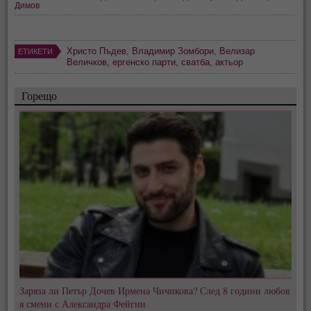
Димов
Христо Пъдев
,
Владимир Зомбори
,
Велизар
ЕТИКЕТИ
Величков
,
ергенско парти
,
сватба
,
актьор
Горещо
Заряза ли Петър Дочев Ирмена Чичикова? След 8 години любов
я смени с Александра Фейгин