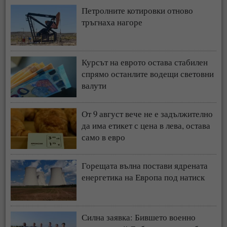
Петролните котировки отново
тръгнаха нагоре
Курсът на еврото остава стабилен
спрямо останлите водещи световни
валути
От 9 август вече не е задължително
да има етикет с цена в лева, остава
само в евро
Горещата вълна постави ядрената
енергетика на Европа под натиск
Силна заявка: Бившето военно