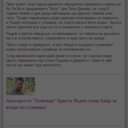
През април тази година двамата официално признаха в ефира на
Би Ти Ви в предаването "Култ" при Петя Дикова, че след 8
години любов и две деца най-накрая ще вдигнат
сватба
това
лято. Тогава чаровницата дори реагира изненадано на новината,
а Пъдев потвърди с усмивка, че подготовката вече върви. Засега
обаче Цветина все още не се е похвалила с моминско парти.
Пъдев и Цвети неведнъж са признавали, че тайната на връзката
им е в спокойствието, уважението и чувството за хумор.
"Като съпруг е прекрасен, а като баща е отдаден и грижовен",
казва талантливата хубавица за половинката си.
След
ергенското парти
край морето е ясно, че съвсем скоро
Цвети официално ще стане Пъдева и двамата с Христо най-
после ще минат под венчилото.
Актьорът от "Татковци" Христо Пъдев стана баща за
втори път (снимка)