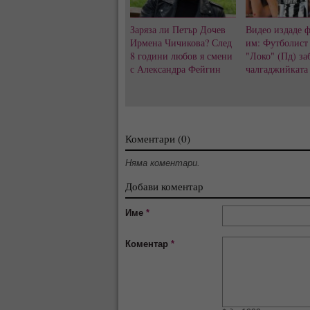
Заряза ли Петър Дочев
Видео издаде 
Ирмена Чичикова? След
им: Футболист
8 години любов я смени
"Локо" (Пд) за
с Александра Фейгин
чалгаджийката
Коментари (0)
Няма коментари.
Добави коментар
Име
*
Коментар
*