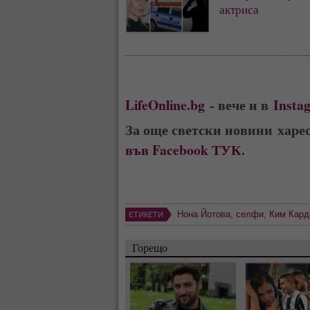
актриса
LifeOnline.bg
- вече и в
Insta
За още светски новини харе
във Facebook ТУК
.
Нона Йотова
,
селфи
,
Ким Кар
ЕТИКЕТИ
Горещо