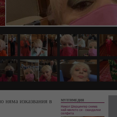
но няма изказвания в
МУЛТИМЕДИЯ
Никол Шерцингер снима
най-милото си - скандални
селфита