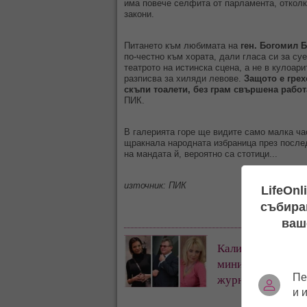
има повече селфита от парламента, отколк
закони.
Питането към любимата на
ген. Богомил 
по-честно към хората, дали гласа си за суе
театрото на истинска сцена, а не в кулоар
разписва за хиляди левове.
Защото е грех
скъпи тоалети, без грам свършена рабо
ПИК.
В галерията горе ще видите само малка час
щракнала народната избраница през послед
на мандата й, вероятно са стотици...
източник: ПИК
LifeOnl
събиран
ваш
Калина Паскалев
министър: Ей, к*в
Пе
журналисти – вси
и 