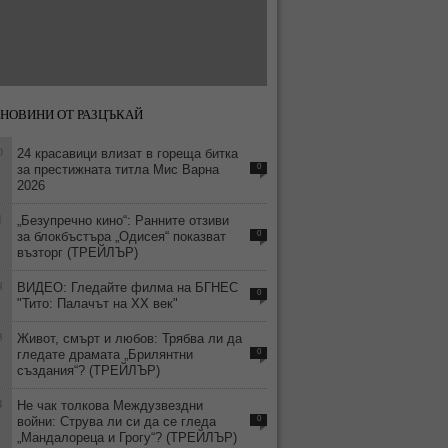
НОВИНИ ОТ РАЗЦЪКАЙ
0
24 красавици влизат в гореща битка
за престижната титла Мис Варна
0
2026
1
„Безупречно кино“: Ранните отзиви
за блокбъстъра „Одисея“ показват
0
възторг (ТРЕЙЛЪР)
8
ВИДЕО: Гледайте филма на БГНЕС
0
"Тито: Палачът на ХХ век"
3
Живот, смърт и любов: Трябва ли да
гледате драмата „Брилянтни
0
създания“? (ТРЕЙЛЪР)
4
Не чак толкова Междузвездни
войни: Струва ли си да се гледа
0
„Мандалореца и Грогу“? (ТРЕЙЛЪР)