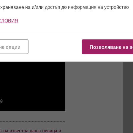
(снимки)
храняване на и/или достъп до информация на устройство
Бай Ганьо в Кан! Или как
Дарина Павлова ми
припомни за Алеко
СЛОВИЯ
Константинов? (видео)
За първи път Ким
Кардашиян показа сладко
селфи с новата си дъщеря
че опции
Позволяване на в
т на известна наша певица и