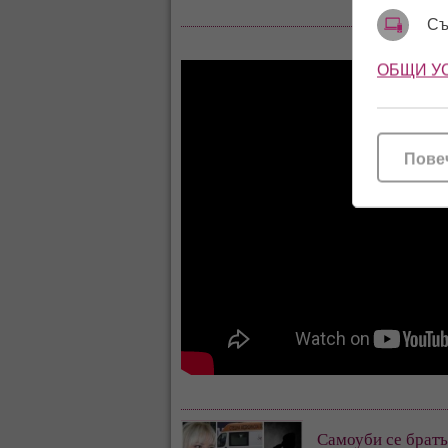
Съ
ОБЩИ У
Пове
Самоуби се братъ