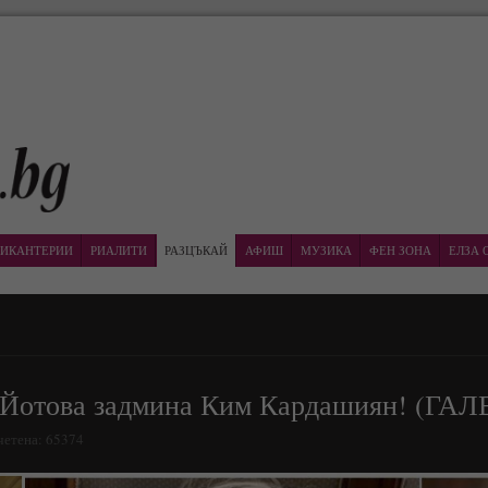
ИКАНТЕРИИ
РИАЛИТИ
РАЗЦЪКАЙ
АФИШ
МУЗИКА
ФЕН ЗОНА
ЕЛЗА 
 Йотова задмина Ким Кардашиян! (ГА
очетена: 65374