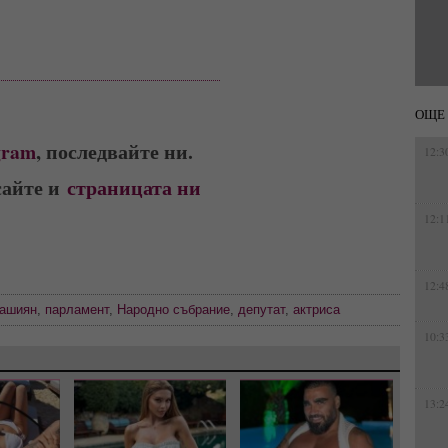
ОЩЕ 
gram
, последвайте ни.
12:3
сайте и
страницата ни
12:1
12:4
дашиян
,
парламент
,
Народно събрание
,
депутат
,
актриса
10:3
13:2