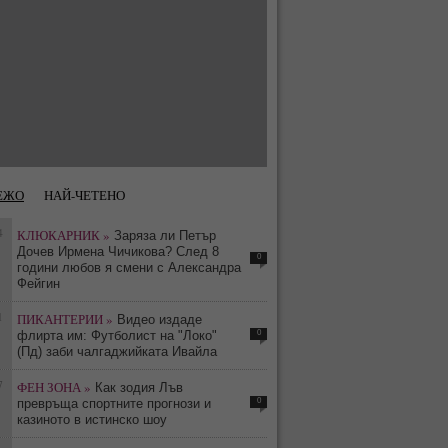
ЕЖО
НАЙ-ЧЕТЕНО
4
КЛЮКАРНИК »
Заряза ли Петър
Дочев Ирмена Чичикова? След 8
0
години любов я смени с Александра
Фейгин
1
ПИКАНТЕРИИ »
Видео издаде
0
флирта им: Футболист на "Локо"
(Пд) заби чалгаджийката Ивайла
7
ФЕН ЗОНА »
Как зодия Лъв
0
превръща спортните прогнози и
казиното в истинско шоу