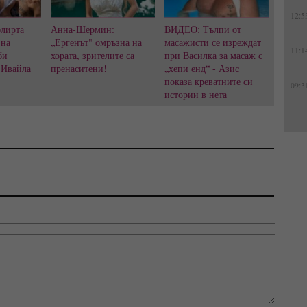
12:5
флирта
Анна-Шермин:
ВИДЕО: Тълпи от
 на
„Ергенът" омръзна на
масажисти се изреждат
11:1
би
хората, зрителите са
при Василка за масаж с
 Ивайла
пренаситени!
„хепи енд“ - Азис
показа креватните си
09:3
истории в нета