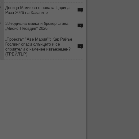
3
Деница Малчева е новата Царица
0
Роза 2026 на Казанлък
4
33-годишна майка и брокер стана
0
„Мисис Пловдив“ 2026
1
„Проектът "Аве Мария"“: Как Райън
Гослинг спаси слънцето и се
0
сприятели с каменен извънземен?
(ТРЕЙЛЪР)