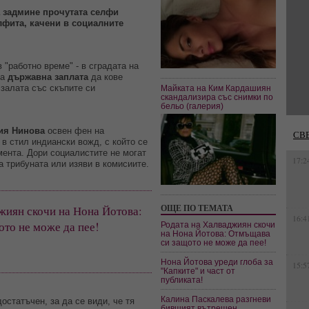
а задмине прочутата селфи
лфита, качени в социалните
 "работно време" - в сградата на
та
държавна заплата
да кове
 залата със скъпите си
Майката на Ким Кардашиян
скандализира със снимки по
бельо (галерия)
ия Нинова
освен фен на
СВ
 в стил индиански вожд, с който се
мента. Дори социалистите не могат
17:2
а трибуната или изяви в комисиите.
ОЩЕ ПО ТЕМАТА
жиян скочи на Нона Йотова:
16:4
то не може да пее!
Родата на Халваджиян скочи
на Нона Йотова: Отмъщава
си защото не може да пее!
Нона Йотова уреди глоба за
15:5
"Капките" и част от
публиката!
Калина Паскалева разгневи
остатъчен, за да се види, че тя
бившият вътрешен