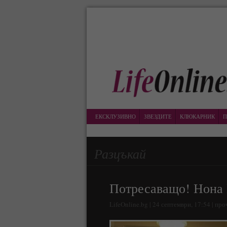
ЕКСКЛУЗИВНО
ЗВЕЗДИТЕ
КЛЮКАРНИК
П
Разцъкай
Потресаващо! Нона
LifeOnline.bg | 24 септември, 17:54 | пр