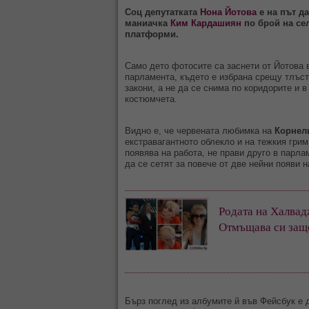
Соц депутатката
Нона Йотова
е на път д
маниачка
Ким Кардашиян
по брой на се
платформи.
Само дето фотосите са заснети от Йотова в
парламента, където е избрана срещу тлъс
закони, а не да се снима по коридорите и в
костюмчета.
Видно е, че червената любимка на
Корнел
екстравагантното облекло и на тежкия грим
появява на работа, не прави друго в парла
да се сетят за повече от две нейни появи н
Родата на Халвад
Отмъщава си защо
Бърз поглед из албумите й във Фейсбук е д