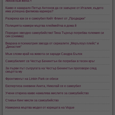
любов към жена?!
Какво е накарало Петър Антонов да се завърне от Италия, където
има успешна филмова кариера?
Разкриха как се е самоубил Кийт Флинт от „Продиджи“
Полицията намери мъртва плеймейтка в дома й
Поредно звездно самоубийство! Тина Търнър погребва големия си
син (снимка)
Вкараха в психиатрия звезда от сериалите „Mерълоуз плейс“ и
„Династия“
Мъж сложи край на живота си заради Сандра Бълок
Самоубилият се Честър Бенингтън бе погребан в тесен кръг
За първи път съпругата на Честър Бенингтън проговори след
смъртта му
Фронтменът на Linkin Park се обеси
Експертиза оневини Анита, Николай се е самоубил
Учени откриха какво намалява мислите за самоубийство
Стивън Кинг мисли за самоубийство
Намериха мъртва модел от корицата на Vogue