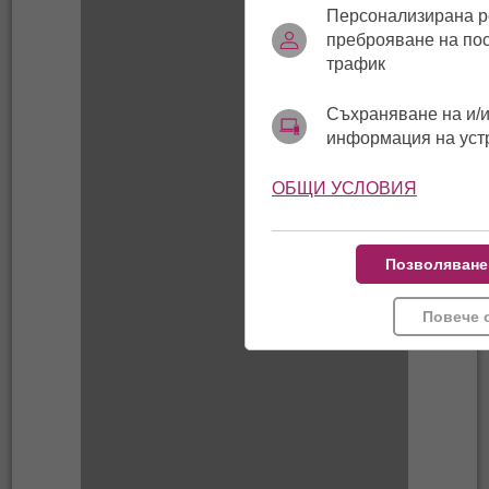
Персонализирана р
преброяване на по
трафик
Съхраняване на и/и
информация на уст
ОБЩИ УСЛОВИЯ
Позволяване
Повече 