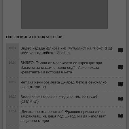
ОЩЕ НОВИНИ ОТ ПИКАНТЕРИИ
16:41
Видео издаде флирта им: Футболист на "Локо" (Пд)
0
заби чалгаджийката Ивайла
14:04
ВИДЕО: Тълпи от масажисти се изреждат при
Василка за масаж с „хепи енд“ - Азис показа
0
креватните си истории в нета
16:47
Четири жени обвиниха Джаред Лето в сексуално
0
посегателство
14:25
Волейболен герой се сгоди за гимнастичка!
0
(СНИМКИ)
11:54
„Дигитално пълнолетие“: Франция приема закон,
забраняващ на деца под 15 години да използват
0
социални медии