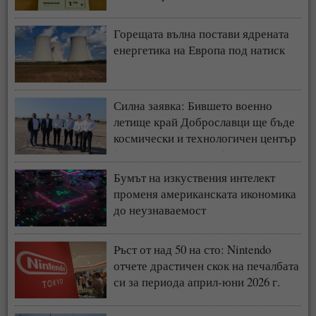
Горещата вълна постави ядрената
енергетика на Европа под натиск
Силна заявка: Бившето военно
летище край Доброславци ще бъде
космически и технологичен център
(СНИМКИ + ВИДЕО)
Бумът на изкуствения интелект
променя американската икономика
до неузнаваемост
Ръст от над 50 на сто: Nintendo
отчете драстичен скок на печалбата
си за периода април-юни 2026 г.