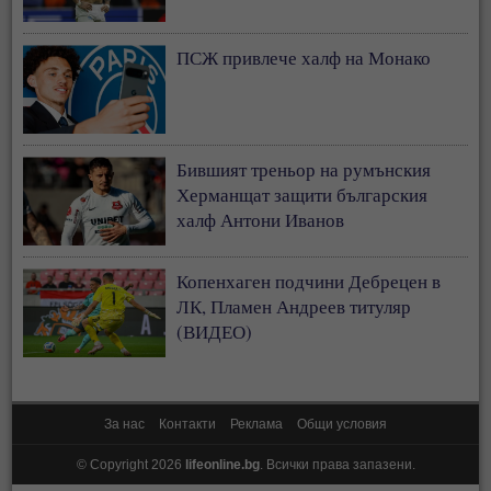
ПСЖ привлече халф на Монако
Бившият треньор на румънския
Херманщат защити българския
халф Антони Иванов
Копенхаген подчини Дебрецен в
ЛК, Пламен Андреев титуляр
(ВИДЕО)
За нас
Контакти
Реклама
Общи условия
© Copyright 2026
lifeonline.bg
. Всички права запазени.