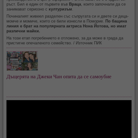
ръст. Бил е един от първите във
Враца
, които започнали да се
занимават сериозно с
културизъм
.
Починалият живеел разделен със съпругата си и двете си деца-
момче и момиче, които се били изнесли в Поморие.
По бащина
линия е брат на популярната актриса Нона Йотова, но имат
различни майки.
На този етап погребението е отложено, за да може в града да
пристигне опечаленото семейство. / Източник ПИК
Дъщерята на Джеки Чан опита да се самоубие