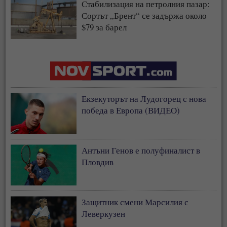
Стабилизация на петролния пазар:
Сортът „Брент“ се задържа около
$79 за барел
Екзекуторът на Лудогорец с нова
победа в Европа (ВИДЕО)
Антъни Генов е полуфиналист в
Пловдив
Защитник смени Марсилия с
Леверкузен