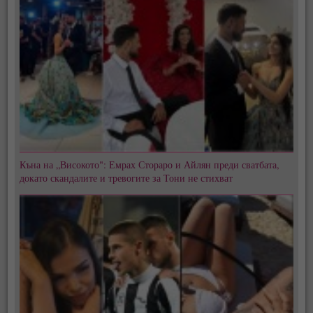
Къна на „Високото": Емрах Стораро и Айлян преди сватбата,
докато скандалите и тревогите за Тони не стихват