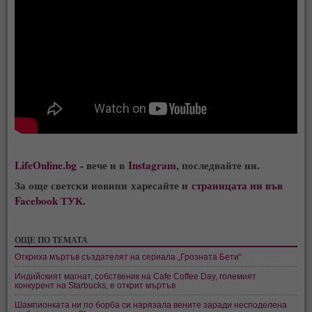
LifeOnline.bg
- вече и в
Instagram
, последвайте ни.
За още светски новини харесайте и
страницата ни във
Facebook ТУК
.
ОЩЕ ПО ТЕМАТА
Откриха мъртъв създателят на сериала „Грозната Бети“
Индийският магнат, собственик на Cafe Coffee Day, големият
конкурент на Starbucks, е открит мъртъв
Шампионката ни по борба си нарязала вените заради несподелена