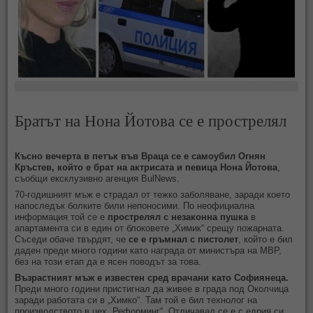
Братът на Нона Йотова се е прострелял
Късно вечерта в петък във Враца се е самоубил Огнян
Кръстев, който е брат на актрисата и певица Нона Йотова
,
съобщи ексклузивно агенция BulNews.
70-годишният мъж е страдал от тежко заболяване, заради което
напоследък болките били непоносими. По неофициална
информация той се е
прострелял с незаконна пушка
в
апартамента си в един от блоковете „Химик“ срещу пожарната.
Съседи обаче твърдят, че
се е гръмнал с пистолет
, който е бил
даден преди много години като награда от министъра на МВР,
без на този етап да е ясен поводът за това.
Възрастният мъж е известен сред врачани като Софиянеца.
Преди много години пристигнал да живее в града под Околчица
заради работата си в „Химко“. Там той е бил технолог на
производството в цех „Реформинг“. Отличавал се е с едрия си