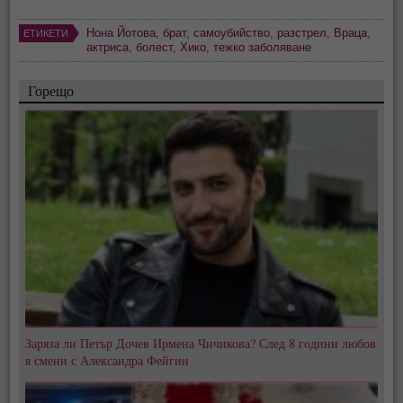
Нона Йотова
,
брат
,
самоубийство
,
разстрел
,
Враца
,
ЕТИКЕТИ
актриса
,
болест
,
Хико
,
тежко заболяване
Горещо
Заряза ли Петър Дочев Ирмена Чичикова? След 8 години любов
я смени с Александра Фейгин