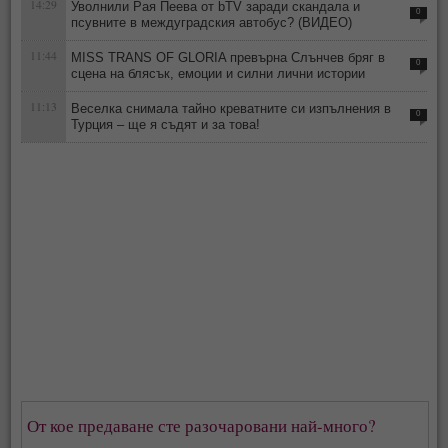
14:29
Уволнили Рая Пеева от bTV заради скандала и
0
псувните в междуградския автобус? (ВИДЕО)
11:44
MISS TRANS OF GLORIA превърна Слънчев бряг в
0
сцена на блясък, емоции и силни лични истории
11:13
Веселка снимала тайно креватните си изпълнения в
0
Турция – ще я съдят и за това!
От кое предаване сте разочаровани най-много?