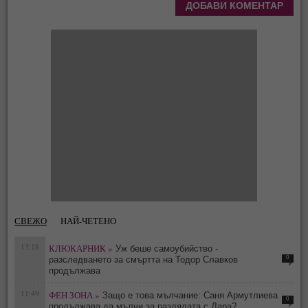
СВЕЖО
НАЙ-ЧЕТЕНО
13:18
КЛЮКАРНИК »
Уж беше самоубийство -
0
разследването за смъртта на Тодор Славков
продължава
11:49
ФЕН ЗОНА »
Защо е това мълчание: Саня Армутлиева
0
продължава да мълчи за раздялата с Дара?