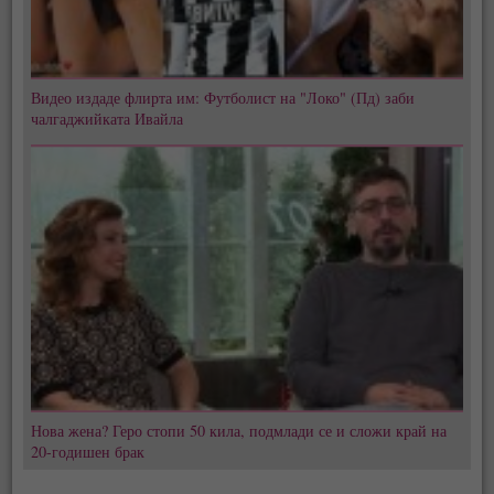
Видео издаде флирта им: Футболист на "Локо" (Пд) заби
чалгаджийката Ивайла
Нова жена? Геро стопи 50 кила, подмлади се и сложи край на
20-годишен брак