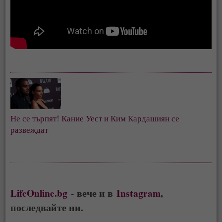
Не се търпят! Кание Уест и Ким Кардашиян се
развеждат
LifeOnline.bg
- вече и в
Instagram
,
последвайте ни.