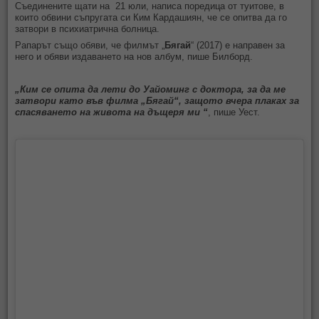
Съединените щати на 21 юли, написа поредица от туитове, в
които обвини съпругата си Ким Кардашиян, че се опитва да го
затвори в психиатрична болница.
Рапарът също обяви, че филмът „
Бягай
“ (2017) е направен за
него и обяви издаването на нов албум, пише Билборд.
„Ким се опита да лети до Уайоминг с доктора, за да ме
затвори като във филма „Бягай“, защото вчера плаках за
спасяването на живота на дъщеря ми “
, пише Уест.