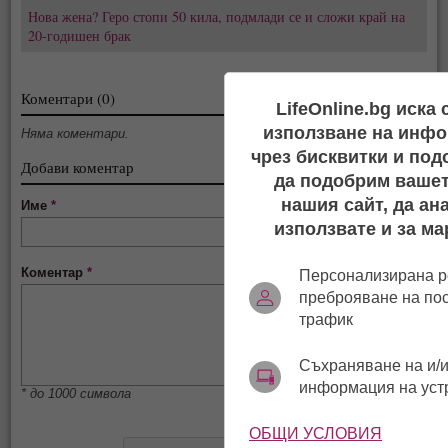
Нова жена? Геро стопи 50 кила, подмлади се и сложи край на
20-годишен брак
Коментари (0)
LifeOnline.bg иска
използване на инфо
Няма коментари.
чрез бисквитки и под
Добави коментар
да подобрим вашет
нашия сайт, да ан
Име
*
използвате и за ма
Коментар
*
Персонализирана р
преброяване на по
трафик
Съхраняване на и/и
информация на уст
* до 1000 символа
ОБЩИ УСЛОВИЯ