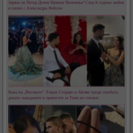
Заряза ли Петър Дочев Ирмена Чичикова? След 8 години любов
я смени с Александра Фейгин
Къна на „Високото": Емрах Стораро и Айлян преди сватбата,
докато скандалите и тревогите за Тони не стихват