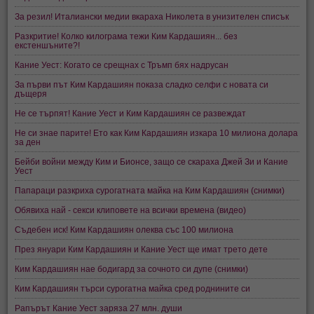
За резил! Италиански медии вкараха Николета в унизителен списък
Разкритие! Колко килограма тежи Ким Кардашиян... без
екстеншъните?!
Кание Уест: Когато се срещнах с Тръмп бях надрусан
За първи път Ким Кардашиян показа сладко селфи с новата си
дъщеря
Не се търпят! Кание Уест и Ким Кардашиян се развеждат
Не си знае парите! Ето как Ким Кардашиян изкара 10 милиона долара
за ден
Бейби войни между Ким и Бионсе, защо се скараха Джей Зи и Кание
Уест
Папараци разкриха сурогатната майка на Ким Кардашиян (снимки)
Обявиха най - секси клиповете на всички времена (видео)
Съдебен иск! Ким Кардашиян олеква със 100 милиона
През януари Ким Кардашиян и Кание Уест ще имат трето дете
Ким Кардашиян нае бодигард за сочното си дупе (снимки)
Ким Кардашиян търси сурогатна майка сред роднините си
Рапърът Кание Уест заряза 27 млн. души