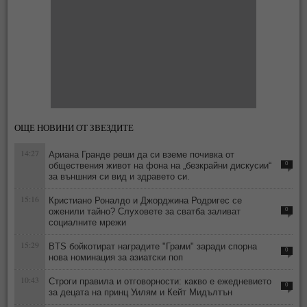
ОЩЕ НОВИНИ ОТ ЗВЕЗДИТЕ
14:27
Ариана Гранде реши да си вземе почивка от
обществения живот на фона на „безкрайни дискусии“
0
за външния си вид и здравето си.
15:16
Кристиано Роналдо и Джорджина Родригес се
оженили тайно? Слуховете за сватба заливат
0
социалните мрежи
15:29
BTS бойкотират наградите "Грами" заради спорна
0
нова номинация за азиатски поп
10:43
Строги правила и отговорности: какво е ежедневието
0
за децата на принц Уилям и Кейт Мидълтън