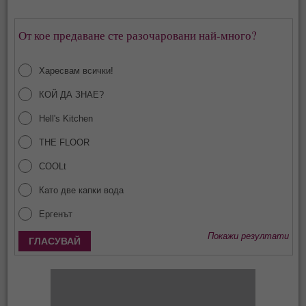
От кое предаване сте разочаровани най-много?
Харесвам всички!
КОЙ ДА ЗНАЕ?
Hell's Kitchen
THE FLOOR
COOLt
Като две капки вода
Ергенът
Покажи резултати