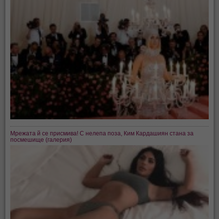
Мрежата й се присмива! С нелепа поза, Ким Кардашиян стана за
посмешище (галерия)