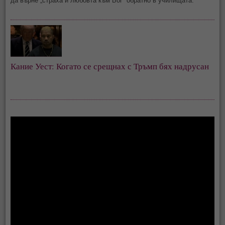
да върне „страха и любовта към Бог“ обратно в училищата.
Кание Уест: Когато се срещнах с Тръмп бях надрусан