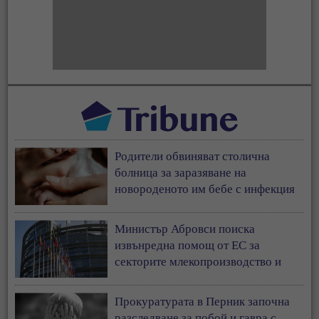
Родители обвиняват столична
болница за заразяване на
новороденото им бебе с инфекция
Министър Абровси поиска
извънредна помощ от ЕС за
секторите млекопроизводство и
свиневъдство
Прокуратурата в Перник започна
разследване за побой и гавра с