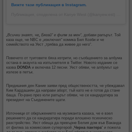
Вижте тази публикация в Instagram.
Публикация, споделена от Kanye West (@kanyew.est)
наЮли 20, 2020 в 8:31 PDT
„Всички знаят, че„ Бягай“ е филм за мен“
, добави рапърът. Той
каза още, че NBC е „изключил“ комика Бил Козби и че
семейството на Уест „трябва да живее до него“.
Повечето от туитовете бяха изтрити, но съобщението за албума
остана в акаунта на изпълнителя в Twitter. Новото издание се
казва
DONDA
и включва 12 песни. Уест обяви, че албумът ще
излезе в петък.
Предишния ден Кание заяви пред обществеността, че убеждавал
Ким Кардашиян да направи аборт, тъй като не е готов да стане
баща. По-рано през юли рапърът обяви, че се кандидатира за
президент на Съединените щати.
Източници от обкръжението на музиканта казаха, че е взел
решението да се кандидатира поради влошено психическо
разстройство. Уест обеща да превърне Белия дом във Ваканда
от филма за комиксовия супергерой „
Черна пантера
“ и пожела