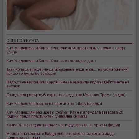
ОЩЕ ПО ТЕМАТА
Ким Кардашиян и Кание Уест купиха четвърти дом на една и съща
улица
Ким Кардашиян и Кание Уест чакат четвърто дете
Тази Коледа е модерно да украсяваме елхите си... полуголи (снимки)
Гришо се пусна по боксерки
Надрусана булка! Ким Кардашиян се омъжила под въздействието на
екстази
Скандален рапър публикува голо видео на Мелания Тръмп (видео)
Ким Кардашиян блесна на партито на Tiffany (снимка)
Ким Кардашиян без „шев и кройка“! Как е изглеждала звездата 20
години преди пластиките? (уникална снимка)
Кание Уест раздаде наградите в индустрията за мръсни филми
Майката на сестрите Кардашиян заставяла гаджетата им да
подписват договор