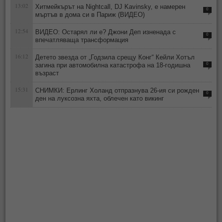
13:02
Хитмейкърът на Nightcall, DJ Kavinsky, е намерен
0
мъртъв в дома си в Париж (ВИДЕО)
12:54
ВИДЕО: Остарял ли е? Джони Деп изненада с
0
впечатляваща трансформация
16:12
Детето звезда от „Годзила срещу Конг“ Кейли Хотъл
загина при автомобилна катастрофа на 18-годишна
0
възраст
15:31
СНИМКИ: Ерлинг Холанд отпразнува 26-ия си рожден
0
ден на луксозна яхта, облечен като викинг