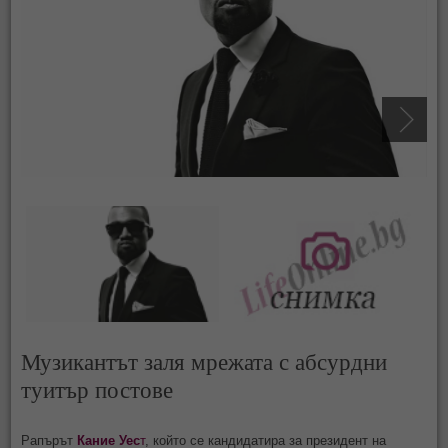
Музикантът заля мрежата с абсурдни
туитър постове
Рапърът
Кание Уес
т
, който се кандидатира за президент на