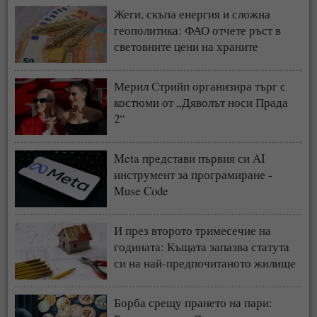
Жеги, скъпа енергия и сложна
геополитика: ФАО отчете ръст в
световните цени на храните
Мерил Стрийп организира търг с
костюми от „Дяволът носи Прада
2“
Meta представи първия си AI
инструмент за програмиране -
Muse Code
И през второто тримесечие на
годината: Къщата запазва статута
си на най-предпочитаното жилище
у нас
Борба срещу прането на пари: