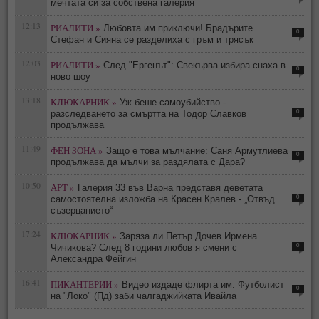
мечтата си за собствена галерия
12:13
РИАЛИТИ »
Любовта им приключи! Брадърите
0
Стефан и Сияна се разделиха с гръм и трясък
12:03
РИАЛИТИ »
След "Ергенът": Свекърва избира снаха в
0
ново шоу
13:18
КЛЮКАРНИК »
Уж беше самоубийство -
0
разследването за смъртта на Тодор Славков
продължава
11:49
ФЕН ЗОНА »
Защо е това мълчание: Саня Армутлиева
0
продължава да мълчи за раздялата с Дара?
10:50
АРТ »
Галерия 33 във Варна представя деветата
0
самостоятелна изложба на Красен Кралев - „Отвъд
съзерцанието“
17:24
КЛЮКАРНИК »
Заряза ли Петър Дочев Ирмена
0
Чичикова? След 8 години любов я смени с
Александра Фейгин
16:41
ПИКАНТЕРИИ »
Видео издаде флирта им: Футболист
0
на "Локо" (Пд) заби чалгаджийката Ивайла