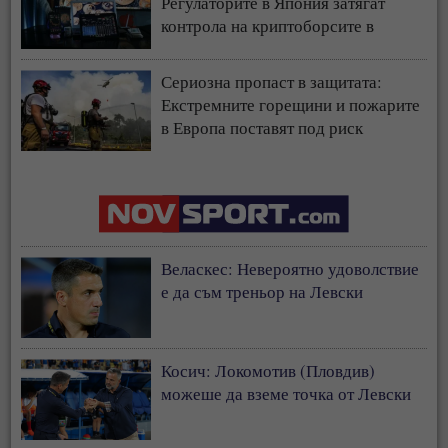
Регулаторите в Япония затягат
контрола на криптоборсите в
страната
Сериозна пропаст в защитата:
Екстремните горещини и пожарите
в Европа поставят под риск
застрахователния модел
Веласкес: Невероятно удоволствие
е да съм треньор на Левски
Косич: Локомотив (Пловдив)
можеше да вземе точка от Левски