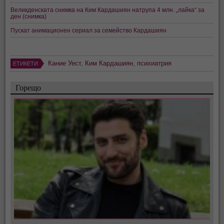
Великденската снимка на Ким Кардашиян натрупа 4 млн. „лайка“ за
ден (снимка)
Пускат анимационен сериал за семейство Кардашиян
Кание Уест
,
Ким Кардашиян
,
психиатрия
ЕТИКЕТИ
Горещо