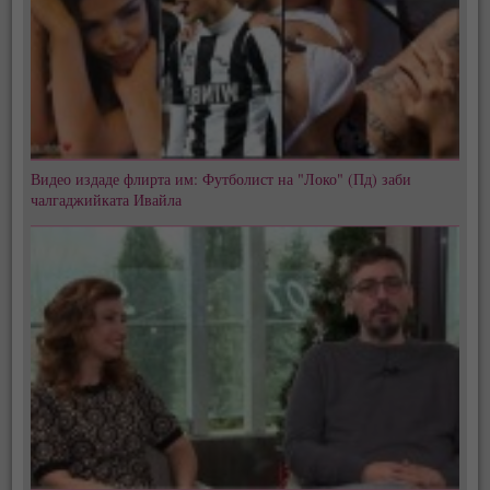
Видео издаде флирта им: Футболист на "Локо" (Пд) заби
чалгаджийката Ивайла