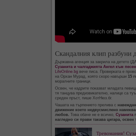
Скандалния клип разбуни 
Държавна агенция за закрила на детето (ДА
Сузанита и чалгаджията Ангел към песент
LifeOnline.bg
вече писа. Проверката е пров
на Орхан Мурад, която скоро навърши
15 
моралните граници.
Освен, че кадрите показват младата певиц
тя танцува предизвикателно, налице са ту
среден пръст, пише ХотНюз.бг.
Чашата на търпението прелива с
навеждан
движение което недвусмислено намеква
любов.
Това обаче не е всичко,
Сузанита
п
нагледно си прави такава цигара, освен
Тревомания! Суза