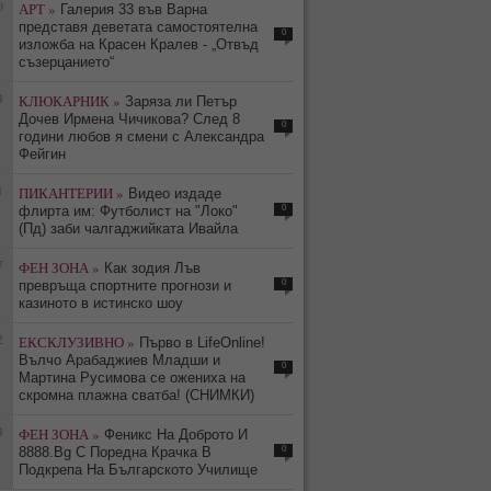
0
АРТ »
Галерия 33 във Варна
представя деветата самостоятелна
0
изложба на Красен Кралев - „Отвъд
съзерцанието“
4
КЛЮКАРНИК »
Заряза ли Петър
Дочев Ирмена Чичикова? След 8
0
години любов я смени с Александра
Фейгин
1
ПИКАНТЕРИИ »
Видео издаде
0
флирта им: Футболист на "Локо"
(Пд) заби чалгаджийката Ивайла
7
ФЕН ЗОНА »
Как зодия Лъв
0
превръща спортните прогнози и
казиното в истинско шоу
2
ЕКСКЛУЗИВНО »
Първо в LifeOnline!
Вълчо Арабаджиев Младши и
0
Мартина Русимова сe oжениха на
скромна плажна сватба! (СНИМКИ)
4
ФЕН ЗОНА »
Феникс На Доброто И
0
8888.Bg С Поредна Крачка В
Подкрепа На Българското Училище