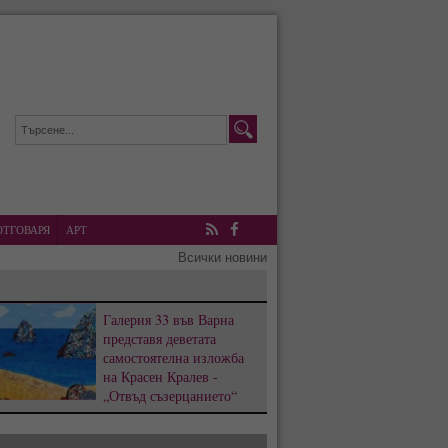
ОТГОВАРЯ
АРТ
RSS
Facebook
Всички новини
Галерия 33 във Варна
представя деветата
самостоятелна изложба
на Красен Кралев -
„Отвъд съзерцанието“