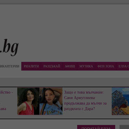
ИКАНТЕРИИ
РИАЛИТИ
РАЗЦЪКАЙ
АФИШ
МУЗИКА
ФЕН ЗОНА
ЕЛЗА 
йство -
Защо е това мълчание:
Саня Армутлиева
р
продължава да мълчи за
жава
раздялата с Дара?