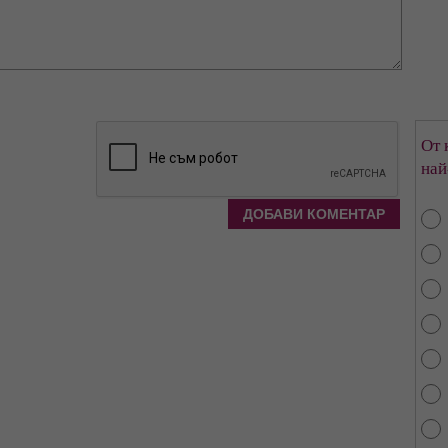
От 
най