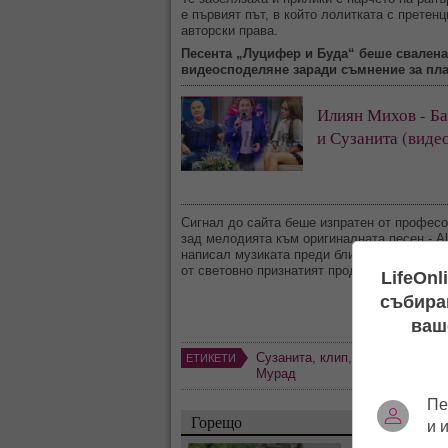
е първият път, в който лолитката с претен
авторски права.
Песента „Луцифер и Буда“ беше свалена
видеосподеляне заради съмнение за пла
Илиян Михов - Б
и Сузанита (виде
Сигнал до сайта беше изпратен от професо
зад мелодията към оригиналната песен - A
написал музиката преди близо 40 години, а 
от световно признатият продуцент Том Пра
LifeOnl
събиран
ваш
Сузанита
,
клип
,
видео
,
сканда
ЕТИКЕТИ
Мурад
Пе
Горещо
и 