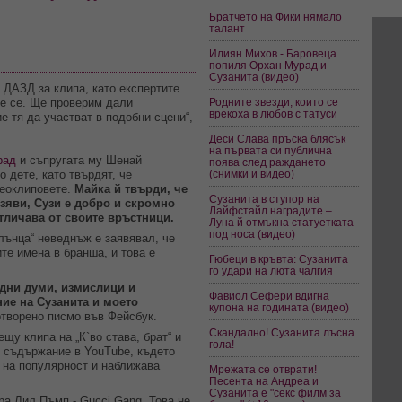
Братчето на Фики нямало
талант
Илиян Михов - Баровеца
попиля Орхан Мурад и
Сузанита (видео)
 ДАЗД за клипа, като експертите
е се. Ще проверим дали
Родните звезди, които се
врекоха в любов с татуси
е тя да участват в подобни сцени“,
Деси Слава пръска блясък
на първата си публична
рад
и съпругата му Шенай
поява след раждането
 дете, като твърдят, че
(снимки и видео)
деоклиповете.
Майка й твърди, че
Сузанита в ступор на
зяви, Сузи е добро и скромно
Лайфстайл наградите –
тличава от своите връстници.
Луна й отмъкна статуетката
под носа (видео)
лънца“ неведнъж е заявявал, че
те имена в бранша, и това е
Гюбеци в кръвта: Сузанита
го удари на люта чалгия
идни думи, измислици и
Фавиол Сефери вдигна
ие на Сузанита и моето
купона на годината (видео)
 отворено писмо във Фейсбук.
Скандално! Сузанита лъсна
щу клипа на „К`во става, брат“ и
гола!
о съдържание в YouTube, където
е на популярност и наближава
Мрежата се отврати!
Песента на Андреа и
Сузанита е "секс филм за
ра Лил Пъмп - Gucci Gang. Това не