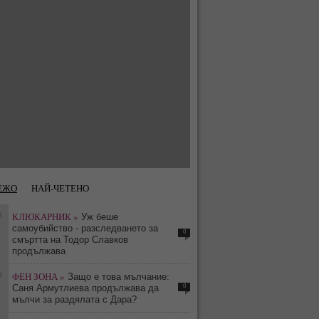
ЕЖО
НАЙ-ЧЕТЕНО
8
КЛЮКАРНИК »
Уж беше
самоубийство - разследването за
0
смъртта на Тодор Славков
продължава
9
ФЕН ЗОНА »
Защо е това мълчание:
0
Саня Армутлиева продължава да
мълчи за раздялата с Дара?