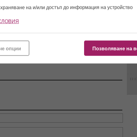
храняване на и/или достъп до информация на устройство
11:5
СЛОВИЯ
ото":
Видео издаде флирта
Нова жена? Геро стопи
 и Айлян
им: Футболист на
50 кила, подмлади се и
14:2
, докато
"Локо" (Пд) заби
сложи край на 20-
че опции
Позволяване на в
ревогите
чалгаджийката Ивайла
годишен брак
хват
11:4
11:1