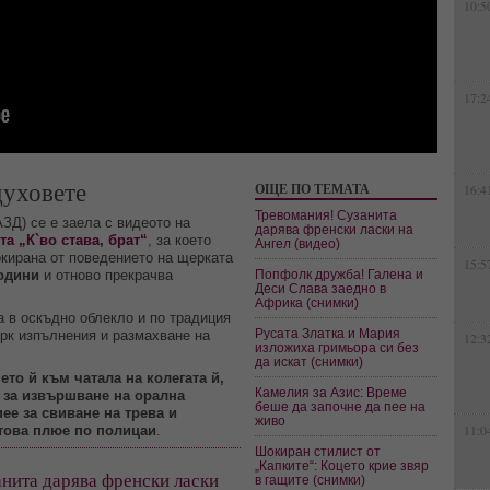
10:5
17:2
духовете
ОЩЕ ПО ТЕМАТА
16:4
Тревомания! Сузанита
ЗД) се е заела с видеото на
дарява френски ласки на
а „К`во става, брат“
, за което
Ангел (видео)
окирана от поведението на щерката
15:5
години
и отново прекрачва
Попфолк дружба! Галена и
Деси Слава заедно в
Африка (снимки)
а в оскъдно облекло и по традиция
Русата Златка и Мария
ърк изпълнения и размахване на
12:3
изложиха гримьора си без
да искат (снимки)
ето й към чатала на колегата й,
Камелия за Азис: Време
 за извършване на орална
беше да започне да пее на
ее за свиване на трева и
живо
 това плюе по полицаи
.
11:0
Шокиран стилист от
„Капките“: Коцето крие звяр
нита дарява френски ласки
в гащите (снимки)