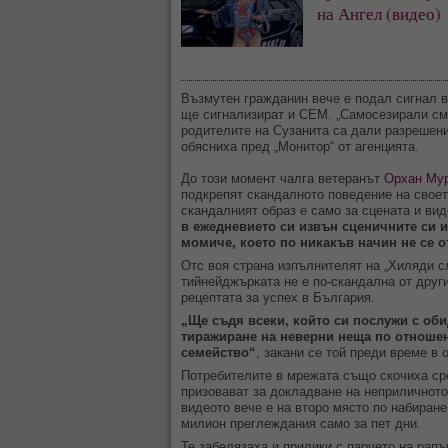
на Ангел (видео)
Възмутен гражданин вече е подал сигнал в
ще сигнализират и СЕМ. „Самосезирали см
родителите на Сузанита са дали разрешени
обясниха пред „Монитор“ от агенцията.
До този момент чалга ветеранът
Орхан Му
подкрепят скандалното поведение на своето
скандалният образ е само за сцената и ви
в ежедневието си извън сценичните си и
момиче, което по никакъв начин не се о
Отс воя страна изпълнителят на „Хиляди с
тийнейджърката не е по-скандална от други
рецептата за успех в България.
„Ще съдя всеки, който си послужи с об
тиражиране на неверни неща по отношен
семейство“
, закани се той преди време в
Потребителите в мрежата също скочиха сре
призовават за докладване на неприличнот
видеото вече е на второ място по набиран
милион преглеждания само за пет дни.
Те забелязаха и прилики с парчето на рапъ