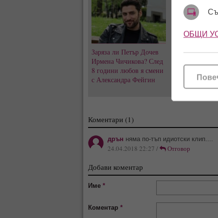
Съ
ОБЩИ У
Заряза ли Петър Дочев
Къна на „Висок
Ирмена Чичикова? След
Емрах Стораро
8 години любов я смени
преди сватбата
Пове
с Александра Фейгин
скандалите и т
за Тони не сти
Коментари (1)
дрън
няма по-тъп идиотски клип....
24.04.2018 22:27 /
Отговор
Добави коментар
Име
*
Коментар
*