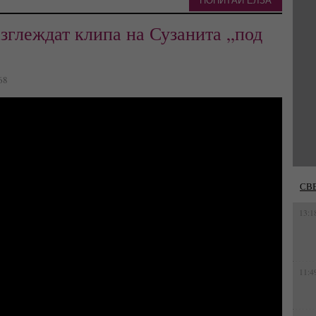
ПОПИТАЙ ЕЛЗА
азглеждат клипа на Сузанита „под
68
СВ
13:1
11:4