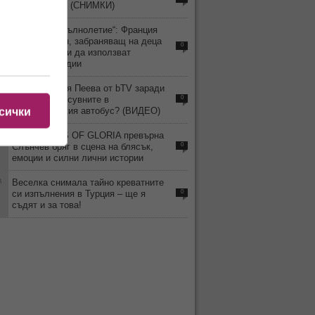
гимнастичка! (СНИМКИ)
4
„Дигитално пълнолетие“: Франция
приема закон, забраняващ на деца
0
под 15 години да използват
социални медии
9
Уволнили Рая Пеева от bTV заради
скандала и псувните в
0
междуградския автобус? (ВИДЕО)
сички
4
MISS TRANS OF GLORIA превърна
Слънчев бряг в сцена на блясък,
0
емоции и силни лични истории
3
Веселка снимала тайно креватните
си изпълнения в Турция – ще я
0
съдят и за това!