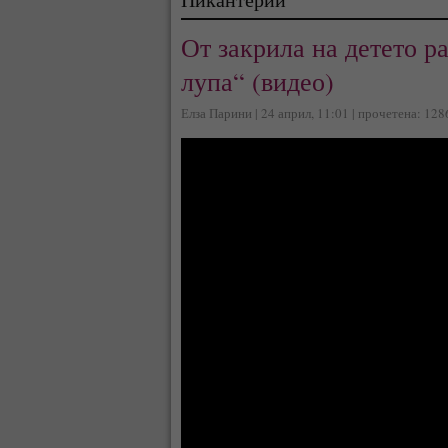
От закрила на детето р
лупа“ (видео)
Елза Парини | 24 април, 11:01 | прочетена: 128