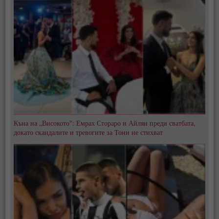
Къна на „Високото": Емрах Стораро и Айлян преди сватбата,
докато скандалите и тревогите за Тони не стихват