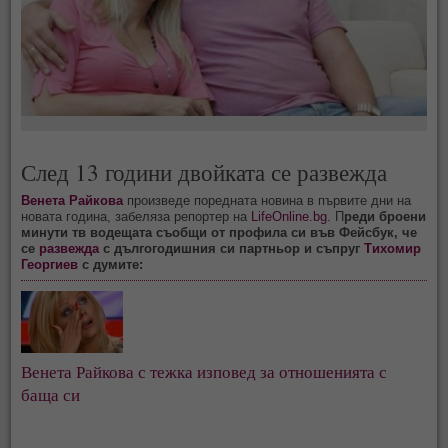
След 13 години двойката се развежда
Венета Райкова
произведе поредната новина в първите дни на
новата година, забеляза репортер на
LifeOnline.bg.
П
реди броени
минути тв водещата съобщи от профила си във Фейсбук, че
се
развежда
с дългогодишния си партньор и съпруг
Тихомир
Георгиев
с думите:
Венета Райкова с тежка изповед за отношенията с
баща си