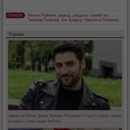
Венета Райкова
,
развод
,
раздяла
,
семейство
,
ЕТИКЕТИ
Тихомир Георгиев
,
Биг Брадър
,
Николета Лозанова
Горещо
Заряза ли Петър Дочев Ирмена Чичикова? След 8 години любов
я смени с Александра Фейгин