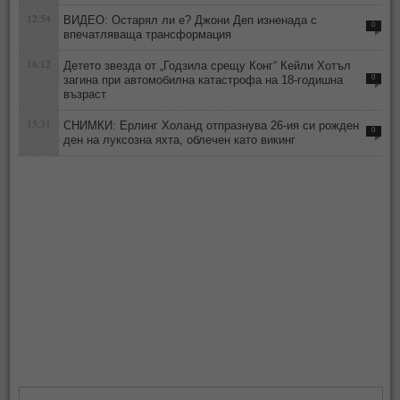
12:54
ВИДЕО: Остарял ли е? Джони Деп изненада с
0
впечатляваща трансформация
16:12
Детето звезда от „Годзила срещу Конг“ Кейли Хотъл
загина при автомобилна катастрофа на 18-годишна
0
възраст
15:31
СНИМКИ: Ерлинг Холанд отпразнува 26-ия си рожден
0
ден на луксозна яхта, облечен като викинг