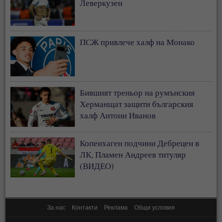
Леверкузен
ПСЖ привлече халф на Монако
Бившият треньор на румънския
Херманщат защити българския
халф Антони Иванов
Копенхаген подчини Дебрецен в
ЛК, Пламен Андреев титуляр
(ВИДЕО)
За нас
Контакти
Реклама
Общи условия