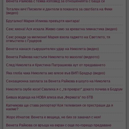
Венета Райкова с тежка изповед за отношенията с баща си
Тотален кич! Пискюли и дантели в поканата за сватбата на Фики
(видео)
Брутално! Мария Илиева превъртя кантара!
Секс хиена! Ася искала Живко само за креватна гимнастика (видео)
Секс рокади за милиони! Мария взела гаджето на Светлето, тя
отмъстила с Гущеров
Венета нанася съкрушителен удар на Николета (видео)
Венета Райкова настъпи Николета по мазола! (видеото)
След Николета и Кристина Патрашкова аут от предаването
Яка глоба чака Николета ако влезе във ВИП Брадър (видео)
Сензационна заплата за Венета Райкова в шоуто на Николета
Николета скубе коси! Свалиха я с „тв преврат“ докато почива в Бодрум
Бивша водеща на НОВА влиза във „Фермата“ по бТВ
Капчикова ще става репортер! Коя телевизия се престраши да я
наеме?
Жоро Игнатов: Венета е вещица, не бих се закачал с нея!
Венета Райкова се връща на екран с още по-горещо предаване