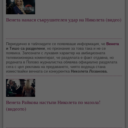
Венета нанася съкрушителен удар на Николета (видео)
Периодично в таблоидите се появяваше информация, че
Венета
и Тишо са разделени
, но признание за това така и не се
появиха. Запознати с лукавия характер на амбициозната
телевизионерка коментират, че раздялата е факт отдавна, но
родената в Попово журналистка обявява официално раздялата
сега с цел реклама на предаването, чиято водеща стана
измествайки вечната си конкурентка
Николета Лозанова.
Венета Райкова настъпи Николета по мазола!
(видеото)