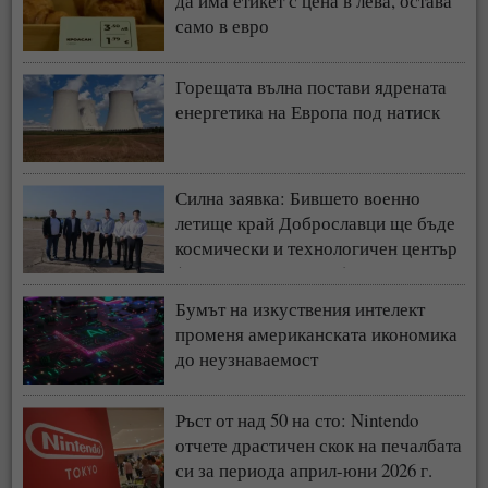
да има етикет с цена в лева, остава
само в евро
Горещата вълна постави ядрената
енергетика на Европа под натиск
Силна заявка: Бившето военно
летище край Доброславци ще бъде
космически и технологичен център
(СНИМКИ + ВИДЕО)
Бумът на изкуствения интелект
променя американската икономика
до неузнаваемост
Ръст от над 50 на сто: Nintendo
отчете драстичен скок на печалбата
си за периода април-юни 2026 г.