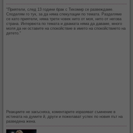
"Приятели, след 13 години брак с Тихомир се развеждаме.
Споделям го тук, за да няма спекулации по темата. Разделяме
се като приятели, няма трети човек нито от моя, нито от негова
страна. Интервюта по темата и двамата няма да даваме, много
моля да ни оставите на спокойствие в името на спокойствието на
детето."
Реакциите не закъсняха, коментарите изразяват съмнение в
истината на думите й, други и пожелават успех по новия път на
разведена жена.