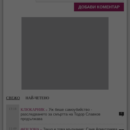
СВЕЖО
НАЙ-ЧЕТЕНО
13:18
КЛЮКАРНИК »
Уж беше самоубийство -
0
разследването за смъртта на Тодор Славков
продължава
11:49
ФЕН ЗОНА »
Защо е това мълчание: Саня Армутлиева