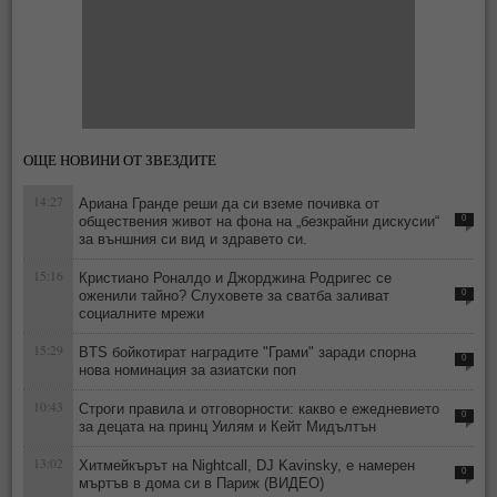
ОЩЕ НОВИНИ ОТ ЗВЕЗДИТЕ
14:27
Ариана Гранде реши да си вземе почивка от
обществения живот на фона на „безкрайни дискусии“
0
за външния си вид и здравето си.
15:16
Кристиано Роналдо и Джорджина Родригес се
оженили тайно? Слуховете за сватба заливат
0
социалните мрежи
15:29
BTS бойкотират наградите "Грами" заради спорна
0
нова номинация за азиатски поп
10:43
Строги правила и отговорности: какво е ежедневието
0
за децата на принц Уилям и Кейт Мидълтън
13:02
Хитмейкърът на Nightcall, DJ Kavinsky, е намерен
0
мъртъв в дома си в Париж (ВИДЕО)