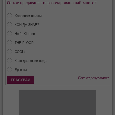
От кое предаване сте разочаровани най-много?
Харесвам всички!
КОЙ ДА ЗНАЕ?
Hell's Kitchen
THE FLOOR
COOLt
Като две капки вода
Ергенът
Покажи резултати