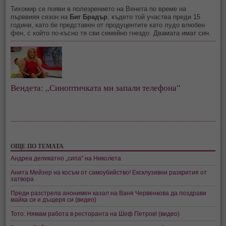
Тихомир се появи в полезрението на Венета по време на
първвияя сезон на
Биг Брадър
, където той участва преди 15
години, като бе представен от продуцентите като лудо влюбен
фен, с който по-късно тя сви семейно гнездо. Двамата имат син.
Вендета: „Синоптичката ми запали телефона“
ОЩЕ ПО ТЕМАТА
Андреа деликатно „сипа“ на Николета
Анита Мейзер на косъм от самоубийство! Ексклузивни разкрития от
затвора
Преди разстрела анонимен казал на Ваня Червенкова да поздрави
майка си и дъщеря си (видео)
Тото: Нямам работа в ресторанта на Шеф Петров! (видео)