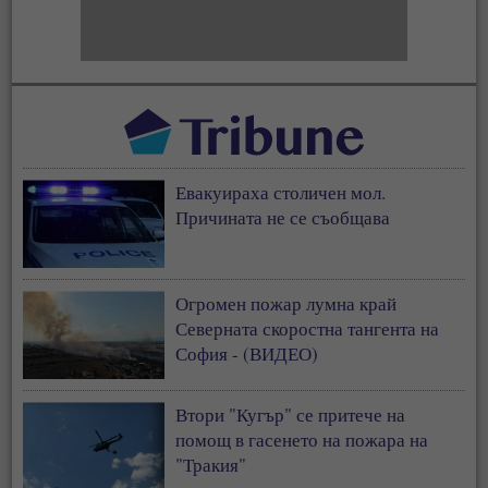
Евакуираха столичен мол.
Причината не се съобщава
Огромен пожар лумна край
Северната скоростна тангента на
София - (ВИДЕО)
Втори "Кугър" се притече на
помощ в гасенето на пожара на
"Тракия"