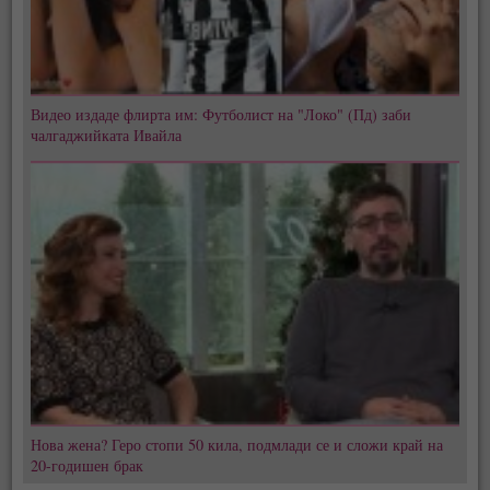
Видео издаде флирта им: Футболист на "Локо" (Пд) заби
чалгаджийката Ивайла
Нова жена? Геро стопи 50 кила, подмлади се и сложи край на
20-годишен брак