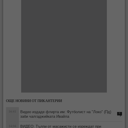
ОЩЕ НОВИНИ ОТ ПИКАНТЕРИИ
16:41
Видео издаде флирта им: Футболист на "Локо" (Пд)
0
заби чалгаджийката Ивайла
14:04
ВИДЕО: Тълпи от масажисти се изреждат при