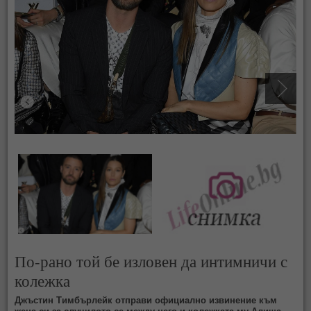
По-рано той бе изловен да интимничи с
колежка
Джъстин Тимбърлейк отправи официално извинение към