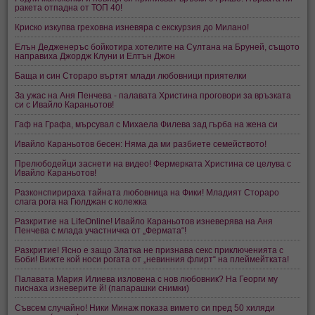
ракета отпадна от ТОП 40!
Криско изкупва греховна изневяра с екскурзия до Милано!
Елън Дедженеръс бойкотира хотелите на Султана на Бруней, същото
направиха Джордж Клуни и Елтън Джон
Баща и син Стораро въртят млади любовници приятелки
За ужас на Аня Пенчева - палавата Христина проговори за връзката
си с Ивайло Караньотов!
Гаф на Графа, мърсувал с Михаела Филева зад гърба на жена си
Ивайло Караньотов бесен: Няма да ми разбиете семейството!
Прелюбодейци заснети на видео! Фермерката Христина се целува с
Ивайло Караньотов!
Разконспирираха тайната любовница на Фики! Младият Стораро
слага рога на Гюлджан с колежка
Разкритие на LifeOnline! Ивайло Караньотов изневерява на Аня
Пенчева с млада участничка от „Фермата“!
Разкритие! Ясно е защо Златка не признава секс приключенията с
Боби! Вижте кой носи рогата от „невинния флирт“ на плеймейтката!
Палавата Мария Илиева изловена с нов любовник? На Георги му
писнаха изневерите й! (папарашки снимки)
Съвсем случайно! Ники Минаж показа вимето си пред 50 хиляди