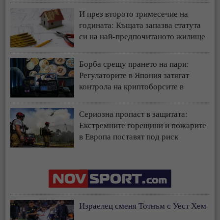
И през второто тримесечие на
годината: Къщата запазва статута
си на най-предпочитаното жилище
у нас
Борба срещу прането на пари:
Регулаторите в Япония затягат
контрола на криптоборсите в
страната
Сериозна пропаст в защитата:
Екстремните горещини и пожарите
в Европа поставят под риск
застрахователния модел
Израелец сменя Тотнъм с Уест Хем