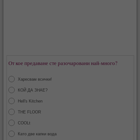
От кое предаване сте разочаровани най-много?
Харесвам всички!
КОЙ ДА ЗНАЕ?
Hell's Kitchen
THE FLOOR
COOLt
Като две капки вода