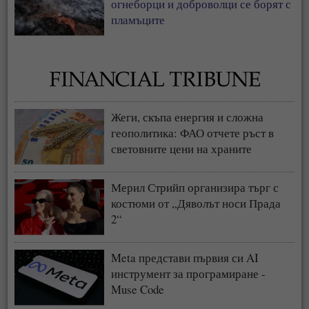
огнеборци и доброволци се борят с
пламъците
Жеги, скъпа енергия и сложна
геополитика: ФАО отчете ръст в
световните цени на храните
Мерил Стрийп организира търг с
костюми от „Дяволът носи Прада
2“
Meta представи първия си AI
инструмент за програмиране -
Muse Code