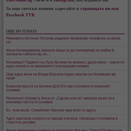
За още светски новини харесайте и
страницата ни във
Facebook ТУК
ОЩЕ ПО ТЕМАТА
Ревнивата Антония Петрова редовно проверява телефона на мъжа
си!
Жени Калканджиева хванала баща си да изневерява на майка й,
запазила тайната му, но…
Изневяра? Гаджето на Луна бръмчи по казина с друга жена – харчи по
една заплата на машинките! (папарашки снимки)
Още една жена на Влади Въргала падна жертва на бохемския му
нрав!
Божинов прости на Биляна Дол! Ето как стоплиха отношения!
(снимка)
Рогоноска! Хубавата Жаси от „Сделка или не“ хванала мъжа си в
изневяра три пъти (снимка)
Ех, тези мъже: Семейният Манчев чака бебе от друга
Адел зарязала съпруга си заради нов мъж, папараци я изловиха в
страстна целувка
Родни манекенки и певици си приписват връзки с Гришо! Първата ни