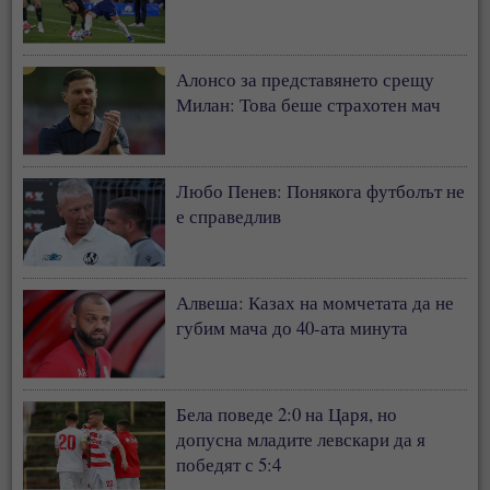
Алонсо за представянето срещу
Милан: Това беше страхотен мач
Любо Пенев: Понякога футболът не
е справедлив
Алвеша: Казах на момчетата да не
губим мача до 40-ата минута
Бела поведе 2:0 на Царя, но
допусна младите левскари да я
победят с 5:4