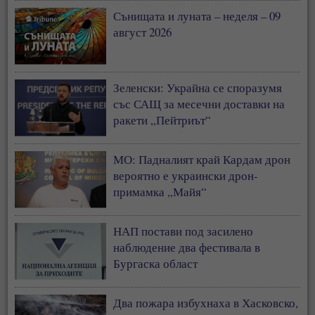
Сънищата и луната – неделя – 09
август 2026
Зеленски: Украйна се споразумя
със САЩ за месечни доставки на
ракети „Пейтриът“
МО: Падналият край Кардам дрон
вероятно е украински дрон-
примамка „Майя“
НАП постави под засилено
наблюдение два фестивала в
Бургаска област
Два пожара избухнаха в Хасковско,