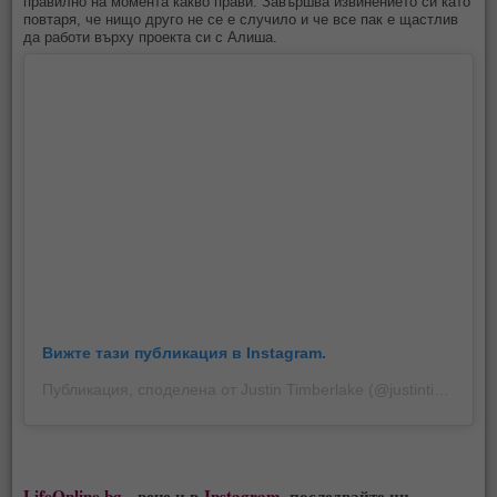
правилно на момента какво прави. Завършва извинението си като
повтаря, че нищо друго не се е случило и че все пак е щастлив
да работи върху проекта си с Алиша.
Вижте тази публикация в Instagram.
Публикация, споделена от Justin Timberlake (@justintimberlake)
LifeOnline.bg
- вече и в
Instagram
, последвайте ни.