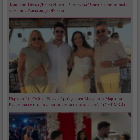
Заряза ли Петър Дочев Ирмена Чичикова? След 8 години любов
я смени с Александра Фейгин
Първо в LifeOnline! Вълчо Арабаджиев Младши и Мартина
Русимова сe oжениха на скромна плажна сватба! (СНИМКИ)