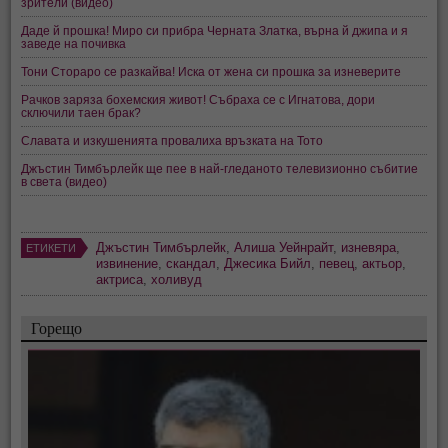
зрители (видео)
Даде й прошка! Миро си прибра Черната Златка, върна й джипа и я
заведе на почивка
Тони Стораро се разкайва! Иска от жена си прошка за изневерите
Рачков заряза бохемския живот! Събраха се с Игнатова, дори
сключили таен брак?
Славата и изкушенията провалиха връзката на Тото
Джъстин Тимбърлейк ще пее в най-гледаното телевизионно събитие
в света (видео)
Джъстин Тимбърлейк
,
Алиша Уейнрайт
,
изневяра
,
ЕТИКЕТИ
извинение
,
скандал
,
Джесика Бийл
,
певец
,
актьор
,
актриса
,
холивуд
Горещо