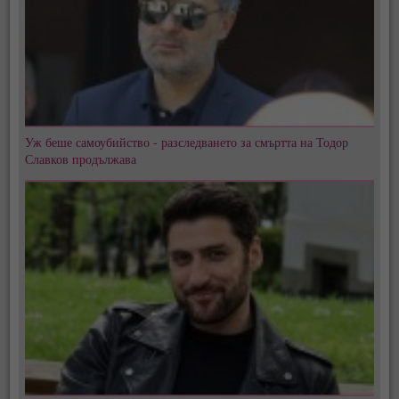
Уж беше самоубийство - разследването за смъртта на Тодор
Славков продължава