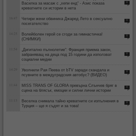
Василка за масаж с „хепи енд“ - Азис показа
0
креватните си истории в нета
16:47
Четири жени обвиниха Джаред Лето в сексуално
0
посегателство
14:25
Волейболен герой се сгоди за гимнастичка!
0
(СНИМКИ)
11:54
„Дигитално пълнолетие“: Франция приема закон,
забраняващ на деца под 15 години да използват
0
социални медии
14:29
Уволнили Рая Пеева от bTV заради скандала и
0
псувните в междуградския автобус? (ВИДЕО)
11:44
MISS TRANS OF GLORIA превърна Слънчев бряг в
0
сцена на блясък, емоции и силни лични истории
11:13
Веселка снимала тайно креватните си изпълнения в
0
Турция – ще я съдят и за това!