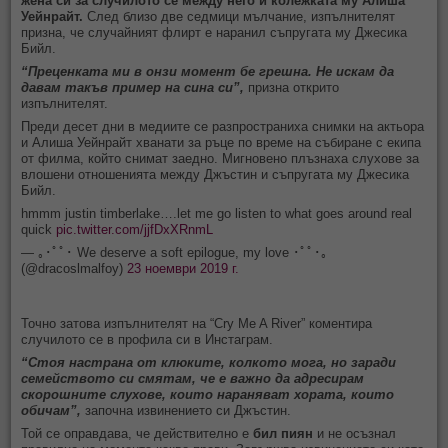
жена си за случилото се между него и колежката му Алиша
Уейнрайт.
След близо две седмици мълчание, изпълнителят
призна, че случайният флирт е наранил съпругата му Джесика
Бийл.
“Преценката ми в онзи момент бе грешна. Не искам да
давам такъв пример на сина си”,
призна открито
изпълнителят.
Преди десет дни в медиите се разпространиха снимки на актьора
и Алиша Уейнрайт хванати за ръце по време на събиране с екипа
от филма, който снимат заедно. Мигновено плъзнаха слухове за
влошени отношенията между Джъстин и съпругата му Джесика
Бийл.
hmmm justin timberlake….let me go listen to what goes around real
quick
pic.twitter.com/jjfDxXRnmL
— ｡･ﾟﾟ･ We deserve a soft epilogue, my love ･ﾟﾟ･｡
(@dracoslmalfoy)
23 ноември 2019 г.
Точно затова изпълнителят на “Cry Me A River” коментира
случилото се в профила си в Инстаграм.
“Стоя настрана от клюките, колкото мога, но заради
семейството си смятам, че е важно да адресирам
скорошните слухове, които нараняват хората, които
обичам”,
започна извинението си Джъстин.
Той се оправдава, че действително е
бил пиян
и не осъзнал