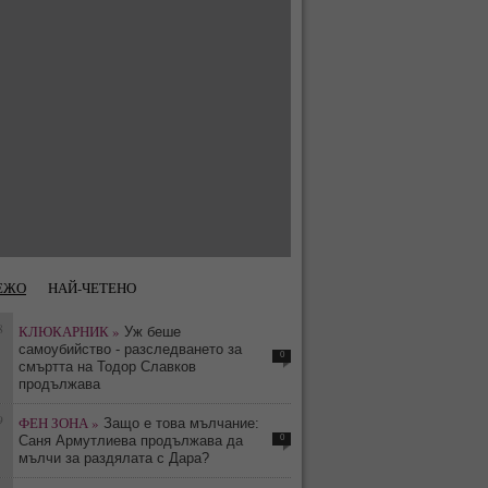
ЕЖО
НАЙ-ЧЕТЕНО
8
КЛЮКАРНИК »
Уж беше
самоубийство - разследването за
0
смъртта на Тодор Славков
продължава
9
ФЕН ЗОНА »
Защо е това мълчание:
0
Саня Армутлиева продължава да
мълчи за раздялата с Дара?