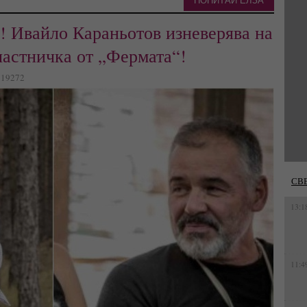
ПОПИТАЙ ЕЛЗА
e! Ивайло Караньотов изневерява на
частничка от „Фермата“!
: 19272
СВ
13:1
11:4