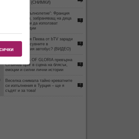
гимнастичка! (СНИМКИ)
4
„Дигитално пълнолетие“: Франция
приема закон, забраняващ на деца
0
под 15 години да използват
социални медии
9
Уволнили Рая Пеева от bTV заради
скандала и псувните в
0
междуградския автобус? (ВИДЕО)
сички
4
MISS TRANS OF GLORIA превърна
Слънчев бряг в сцена на блясък,
0
емоции и силни лични истории
3
Веселка снимала тайно креватните
си изпълнения в Турция – ще я
0
съдят и за това!