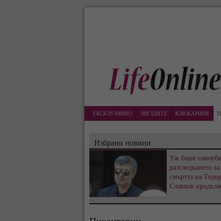
ЕКСКЛУЗИВНО
ЗВЕЗДИТЕ
КЛЮКАРНИК
П
Избрани новини
Уж беше самоуби
разследването за
смъртта на Тодо
Славков продъл
Пикантерии