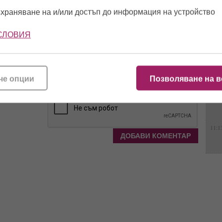
храняване на и/или достъп до информация на устройство
11:5
СЛОВИЯ
14:2
че опции
Позволяване на в
11:4
11:1