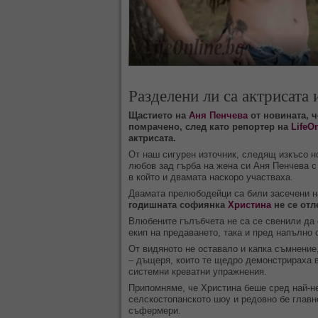
Разделени ли са актрисата
Щастието на
Аня Пенчева
от новината, 
помрачено, след като репортер на
LifeO
актрисата.
От наш сигурен източник, следящ изкъсо 
любов зад гърба на жена си Аня Пенчева с
в който и двамата наскоро участваха.
Двамата прелюбодейци са били засечени на
годишната софиянка
Христина
не се отл
Влюбените гълъбчета не са се свенили да 
екип на предаването, така и пред напълно 
От видяното не оставало и капка съмнение
– дъщеря, които те щедро демонстрираха в
системни креватни упражнения.
Припомняме, че Христина беше сред най-н
селскостопанското шоу и редовно бе главн
съфермери.