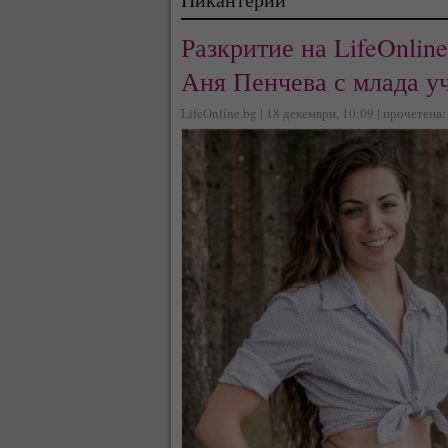
Разкритие на LifeOnlin
Аня Пенчева с млада у
LifeOnline.bg | 18 декември, 10:09 | прочетена