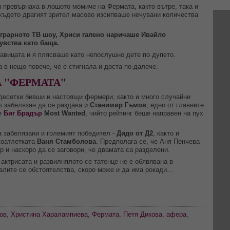
 превърнаха в лошото момиче на Фермата, както вътре, така и
където драгият зрител масово изсипваше нечувани количества
аграрното ТВ шоу, Хриси галено наричаше Ивайло
увства като баща.
лавицата и я плясваше като непослушно дете по дупето.
 в нещо повече, че е стигнала и доста по-далече.
 "ФЕРМАТА"
 десетки бивши и настоящи фермери, както и много случайни
л забелязан да се раздава и
Станимир Гъмов
, едно от главните
не
Биг Брадър
Most Wanted
, чийто рейтинг беше направен на пух
 забелязани и големият победител -
Дидо от Д2
, както и
екоатлетката
Ваня Стамболова
. Предполага се, че Аня Пенчева
р и наскоро да се заговори, че двамата са разделени.
ктрисата и развилнялото се татенце не е обявявана в
лите се обстоятелства, скоро може и да има рокади...
ов
,
Христина Харалампиева
,
Фермата
,
Петя Дикова
,
афера
,