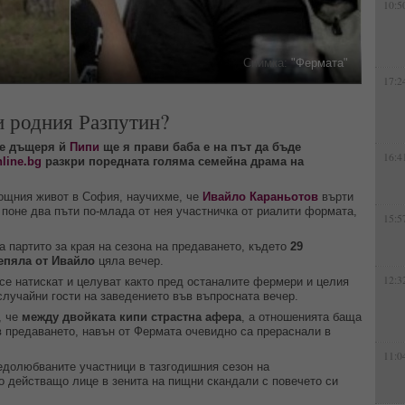
10:5
Снимка:
"Фермата"
17:2
 и родния Разпутин?
че дъщеря й
Пипи
ще я прави баба е на път да бъде
16:4
nline.bg
разкри поредната голяма семейна драма на
нощния живот в София, научихме, че
Ивайло Караньотов
върти
 поне два пъти по-млада от нея участничка от риалити формата,
15:5
 партито за края на сезона на предаването, където
29
епяла от Ивайло
цяла вечер.
12:3
се натискат и целуват както пред останалите фермери и целия
случайни гости на заведението във въпросната вечер.
, че
между двойката кипи страстна афера
, а отношенията баща
 предаването, навън от Фермата очевидно са прераснали в
11:0
едолюбваните участници в тазгодишния сезон на
о действащо лице в зенита на пищни скандали с повечето си