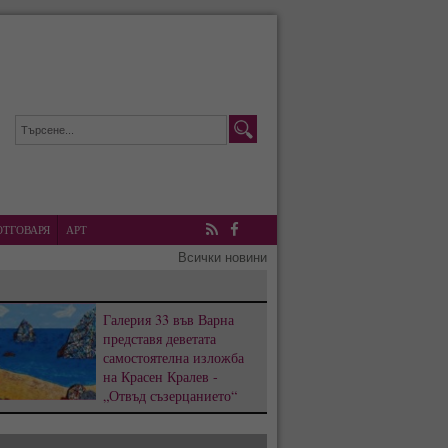
ОТГОВАРЯ
АРТ
RSS
Facebook
Всички новини
Галерия 33 във Варна
представя деветата
самостоятелна изложба
на Красен Кралев -
„Отвъд съзерцанието“