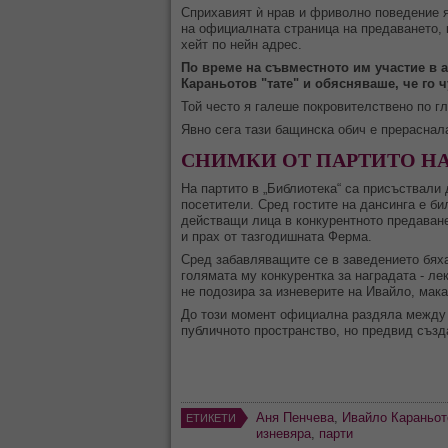
Сприхавият ѝ нрав и фриволно поведение я
на официалната страница на предаването, 
хейт по нейн адрес.
По време на съвместното им участие в 
Караньотов "тате" и обясняваше, че го ч
Той често я галеше покровителствено по г
Явно сега тази бащинска обич е прераснала
СНИМКИ ОТ ПАРТИТО НА
На партито в „Библиотека“ са присъствали
посетители. Сред гостите на дансинга е би
действащи лица в конкурентното предава
и прах от тазгодишната Ферма.
Сред забавляващите се в заведението бяха
голямата му конкурентка за наградата - л
не подозира за изневерите на Ивайло, мака
До този момент официална раздяла между а
публичното пространство, но предвид създа
Аня Пенчева
,
Ивайло Караньот
ЕТИКЕТИ
изневяра
,
парти