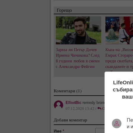
Горещо
Заряза ли Петър Дочев
Къна на „Висок
Ирмена Чичикова? След
Емрах Стораро
8 години любов я смени
преди сватбата
с Александра Фейгин
скандалите и т
за Тони не сти
LifeOnl
събиран
Коментари (1)
ваш
ElliotBic
remedy bronchitis https://aur
07.12.2020 13:42 /
Отговор
Добави коментар
Пе
и 
Име
*