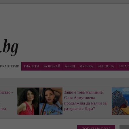
ИКАНТЕРИИ
РИАЛИТИ
РАЗЦЪКАЙ
АФИШ
МУЗИКА
ФЕН ЗОНА
ЕЛЗА 
йство -
Защо е това мълчание:
Саня Армутлиева
р
продължава да мълчи за
жава
раздялата с Дара?