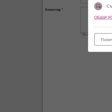
Съ
Коментар
*
ОБЩИ У
* до 1000 символа
Пове