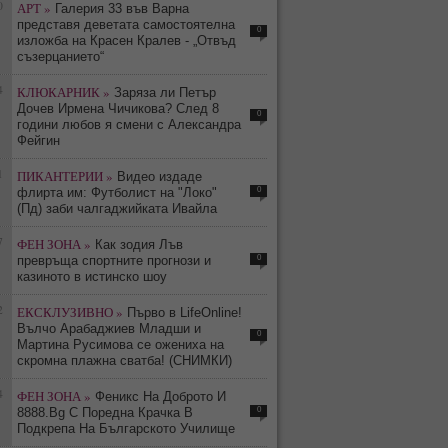
0
АРТ »
Галерия 33 във Варна
представя деветата самостоятелна
0
изложба на Красен Кралев - „Отвъд
съзерцанието“
4
КЛЮКАРНИК »
Заряза ли Петър
Дочев Ирмена Чичикова? След 8
0
години любов я смени с Александра
Фейгин
1
ПИКАНТЕРИИ »
Видео издаде
0
флирта им: Футболист на "Локо"
(Пд) заби чалгаджийката Ивайла
7
ФЕН ЗОНА »
Как зодия Лъв
0
превръща спортните прогнози и
казиното в истинско шоу
2
ЕКСКЛУЗИВНО »
Първо в LifeOnline!
Вълчо Арабаджиев Младши и
0
Мартина Русимова сe oжениха на
скромна плажна сватба! (СНИМКИ)
4
ФЕН ЗОНА »
Феникс На Доброто И
0
8888.Bg С Поредна Крачка В
Подкрепа На Българското Училище