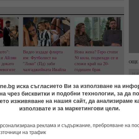
ото":
Видео издаде флирта
Нова жена? Геро стопи
 и Айлян
им: Футболист на
50 кила, подмлади се и
ОЩЕ 
, докато
"Локо" (Пд) заби
сложи край на 20-
ревогите
чалгаджийката Ивайла
годишен брак
16:4
хват
ine.bg иска съгласието Ви за използване на инф
а чрез бисквитки и подобни технологии, за да 
14:0
ето изживяване на нашия сайт, да анализираме ка
ingonalla.fi/xanaxdk.html herbalism guide 525
използвате и за маркетингови цели.
16:4
рсонализирана реклама и съдържание, преброяване на п
източници на трафик
14:2