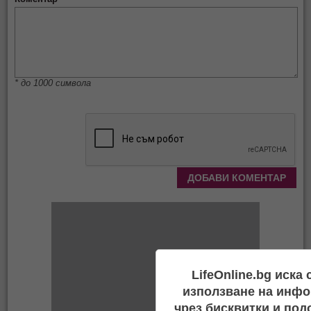
* до 1000 символа
LifeOnline.bg иска
използване на инфо
чрез бисквитки и под