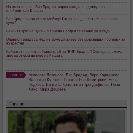
На есен с песен! Вип Брадър вкарва скандален джендър и
плеймейтка в Къщата
Вип Брадър иска Анита Мейзер! Готов ли е да плати баснословна
сума?
Вечният враг на Луна – Мариела Нордел се закани да я съди!
Онанист! Брадъра Нед не може да живее без мръснишки програми за
възрастни
Каймакът на елита обърна гръб на "ВИП Брадър"! Още една голяма
звезда отказа да влезе в Къщата
Николета Лозанова
,
Биг Брадър
,
Лора Караджова
,
ЕТИКЕТИ
Валентин Кулагин
,
Петко и Яна Димитрови
,
Нора
Недкова
,
Ванко 1
,
Константин Трендафилов
,
Папи
Ханс
,
Мира Добрева
Горещо