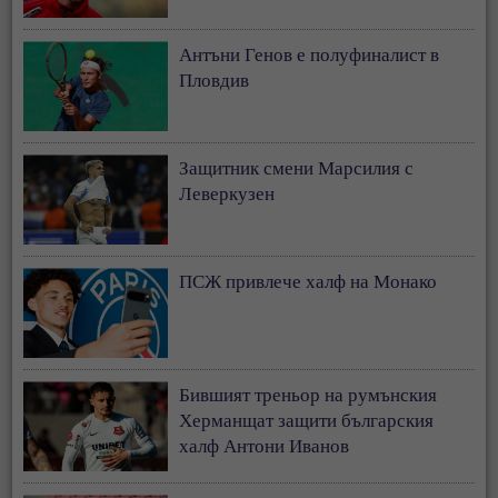
Антъни Генов е полуфиналист в
Пловдив
Защитник смени Марсилия с
Леверкузен
ПСЖ привлече халф на Монако
Бившият треньор на румънския
Херманщат защити българския
халф Антони Иванов