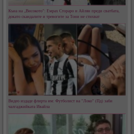
Къна на „Високото": Емрах Стораро и Айлян преди сватбата,
докато скандалите и тревогите за Тони не стихват
Видео издаде флирта им: Футболист на "Локо" (Пд) заби
чалгаджийката Ивайла