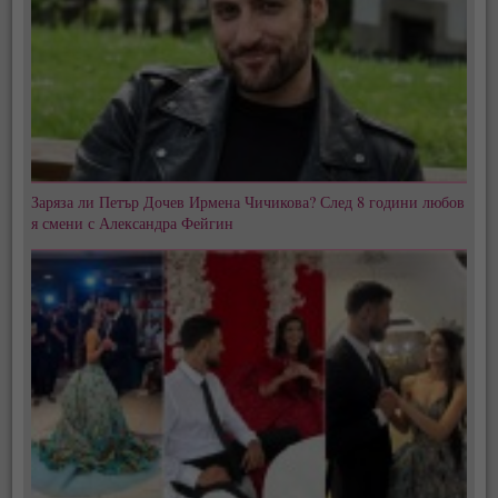
Заряза ли Петър Дочев Ирмена Чичикова? След 8 години любов
я смени с Александра Фейгин