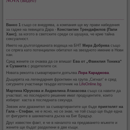
NOVA (видео)
Ванко 1
също се внедрява, а компания ще му прави набедения
за гадже на певицата Дара -
Константин Трендафилов (Папи
Ханс)
, за когото в светските среди се шушука, че крие тайна
сексуалност.
Името на дългогодишната водеща на БНТ
Мира Добрева
също
се спряга като потенциален обитател на звездното имение в Нови
хан.
Сред жените се очаква да се впишат
Ева от „Фамилия Тоника“
и
Сузанита
с родителите си.
Новата реколта съквартиранти допълва
Лора Караджова
.
Дъщерята на легендарния фронтмен на група „Сигнал“ е сред
сигурните участници твърди източник на
LifeOnline.bg
.
Мартина Юрукова и Анджелина Атанасова
също са навити да
участват, но последното решение имат продуцентите, които
избират каста в последната секунда.
Зевзек или дразнител за съквартирантите ще бъде
приятелят на
Гала – Стефан
, не е ясно, но се знае, че той също ще бъде една
от фигурите в шахматната дъска на Биг Брадър.
Друг известен факт, е че в началото на предаването мъжете и
жените ще бъдат разделени в две къщи.