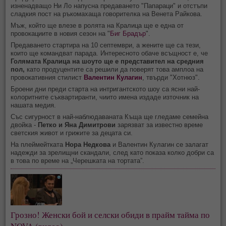
изненадващо Ни Ло напусна предаването "Папараци" и отстъпи
сладкия пост на ръкомахаща говорителка на Венета Райкова.
Мъж, който ще влезе в ролята на Кралица ще е една от
провокациите в новия сезон на "
Биг Брадър
".
Предаването стартира на 10 септември, а жените ще са тези,
които ще командват парада. Интересното обаче всъщност е, че
Голямата Кралица на шоуто ще е представител на средния
пол,
като продуцентите са решили да поверят това амплоа на
провокативния стилист
Валентин Кулагин
, твърди "Хотнюз".
Броени дни преди старта на интригантското шоу са ясни най-
колоритните съквартиранти, чиито имена издаде източник на
нашата медия.
Със сигурност в най-наблюдаваната Къща ще гледаме семейна
двойка -
Петко и Яна Димитрови
зарязват за известно време
светския живот и грижите за децата си.
На плеймейтката
Нора Недкова
и Валентин Кулагин се залагат
надежди за зрелищни скандали, след като показа колко добри са
в това по време на „Черешката на тортата”.
Грозно! Женски бой и селски обиди в прайм тайма по