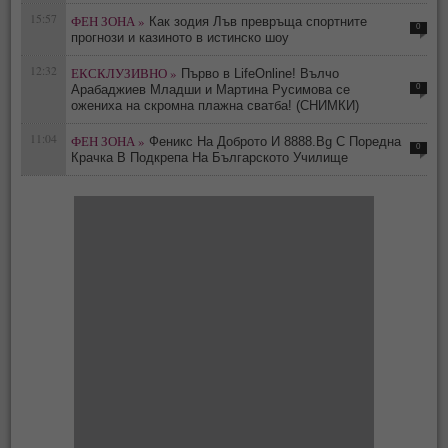
15:57
ФЕН ЗОНА »
Как зодия Лъв превръща спортните
0
прогнози и казиното в истинско шоу
12:32
ЕКСКЛУЗИВНО »
Първо в LifeOnline! Вълчо
0
Арабаджиев Младши и Мартина Русимова сe
oжениха на скромна плажна сватба! (СНИМКИ)
11:04
ФЕН ЗОНА »
Феникс На Доброто И 8888.Bg С Поредна
0
Крачка В Подкрепа На Българското Училище