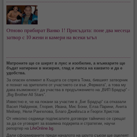
Отново прибират Ванко 1! Присъдата: поне два месеца
затвор с 10 жени и камери на всеки ъгъл
Матроните ще се ширят в лукс и изобилие, а мъжкарите ще
бъдат натирени в мизерия, глад и липса на каквито и да е
удобства.
За опасен елемент в Къщата се спряга Тома, бившият затворник
е познат на зрителите от участието си във „Фермата“, а това му
дава възможност да участва в продължението на „ВИП Брадър“ -
„Big Brother All Stars”.
Известно е, че на покани за участие в „Биг Брадър“ са отказали
Васил Найденов, Глория, Ивана, Мис Бони, Елза Парини, Анита
Мейзер, Нели Рангелова, Благо Джийзъса и Георги Христов.
От няколко седмици подписалите договори тайничко се срещат
за да се уговарят за взаимна подкрепа и стратегии, научи
репортер на
LifeOnline.bg
.
Дали сформираните преди началото на шоуто съюзи ще оцелеят