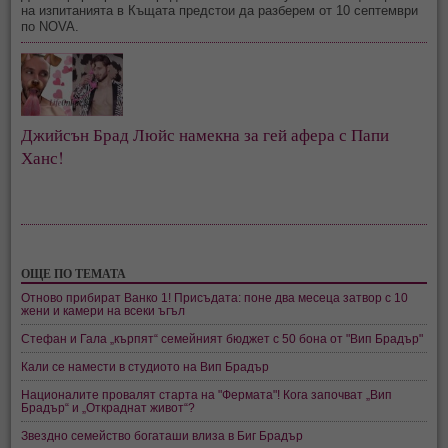
на изпитанията в Къщата предстои да разберем от 10 септември
по NOVA.
Джийсън Брад Люйс намекна за гей афера с Папи
Ханс!
ОЩЕ ПО ТЕМАТА
Отново прибират Ванко 1! Присъдата: поне два месеца затвор с 10
жени и камери на всеки ъгъл
Стефан и Гала „кърпят“ семейният бюджет с 50 бона от "Вип Брадър"
Кали се намести в студиото на Вип Брадър
Националите провалят старта на "Фермата"! Кога започват „Вип
Брадър“ и „Откраднат живот“?
Звездно семейство богаташи влиза в Биг Брадър