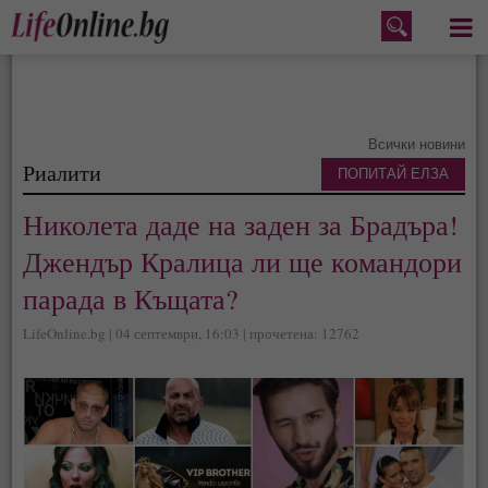
Меню
Всички новини
Риалити
ПОПИТАЙ ЕЛЗА
Николета даде на заден за Брадъра!
Джендър Кралица ли ще командори
парада в Къщата?
LifeOnline.bg | 04 септември, 16:03 | прочетена: 12762