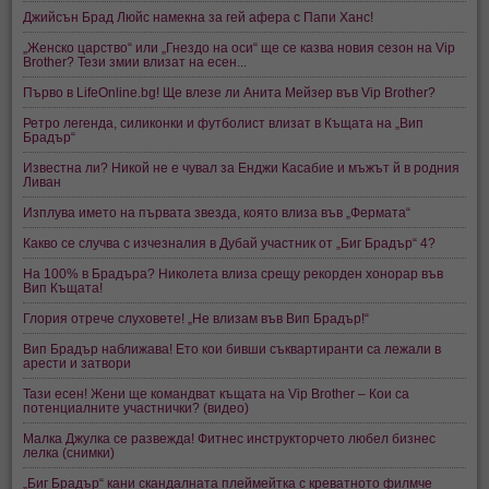
Джийсън Брад Люйс намекна за гей афера с Папи Ханс!
„Женско царство“ или „Гнездо на оси“ ще се казва новия сезон на Vip
Brother? Тези змии влизат на есен...
Първо в LifeOnline.bg! Ще влезе ли Анита Мейзер във Vip Brother?
Ретро легенда, силиконки и футболист влизат в Къщата на „Вип
Брадър“
Известна ли? Никой не е чувал за Енджи Касабие и мъжът й в родния
Ливан
Изплува името на първата звезда, която влиза във „Фермата“
Какво се случва с изчезналия в Дубай участник от „Биг Брадър“ 4?
На 100% в Брадъра? Николета влиза срещу рекорден хонорар във
Вип Къщата!
Глория отрече слуховете! „Не влизам във Вип Брадър!“
Вип Брадър наближава! Ето кои бивши съквартиранти са лежали в
арести и затвори
Тази есен! Жени ще командват къщата на Vip Brother – Кои са
потенциалните участнички? (видео)
Малка Джулка се развежда! Фитнес инструкторчето любел бизнес
лелка (снимки)
„Биг Брадър“ кани скандалната плеймейтка с креватното филмче