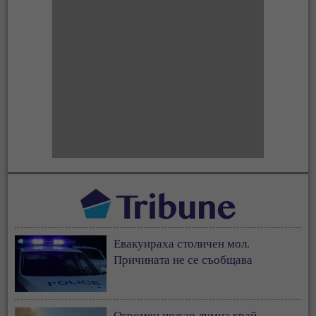
Евакуираха столичен мол.
Причината не се съобщава
Огромен пожар лумна край