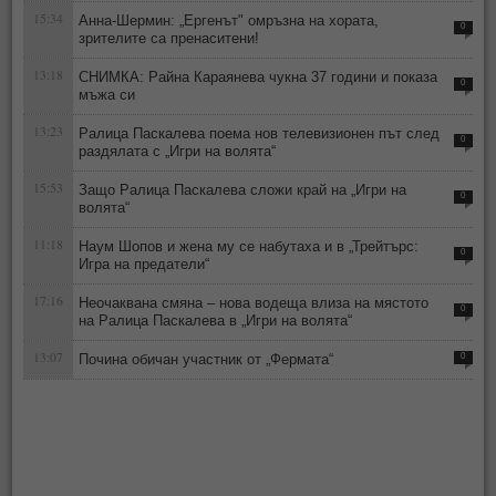
15:34
Анна-Шермин: „Ергенът" омръзна на хората,
0
зрителите са пренаситени!
13:18
СНИМКА: Райна Караянева чукна 37 години и показа
0
мъжа си
13:23
Ралица Паскалева поема нов телевизионен път след
0
раздялата с „Игри на волята“
15:53
Защо Ралица Паскалева сложи край на „Игри на
0
волята“
11:18
Наум Шопов и жена му се набутаха и в „Трейтърс:
0
Игра на предатели“
17:16
Неочаквана смяна – нова водеща влиза на мястото
0
на Ралица Паскалева в „Игри на волята“
13:07
Почина обичан участник от „Фермата“
0