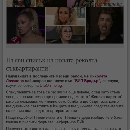
Пълен списък на новата реколта
съквартиранти!
Надуваният в последните месеци балон, че
Николета
Лозанова
най-накрая ще влезе във "
ВИП Брадър
", се спука
,
научи репортер на
LifeOnline.bg
.
Спекулациите за това се засилиха още повече, след като стана
ясно, че новият сезон ще премине под мотото "
Женско царство
",
като се очакваше, че именно секс бомбата ще бъде тази, която
ще дирижира събитията в Къщата и ще унижава представителите
на силния пол сред съквартирантите си.
Нищо подобно! Плеймейтката от Пловдив дори изобщо не е била
канена в риалити формата, информира ПИК.
Продуцентите искаха да я вкарат в шоуто миналата есен, когато