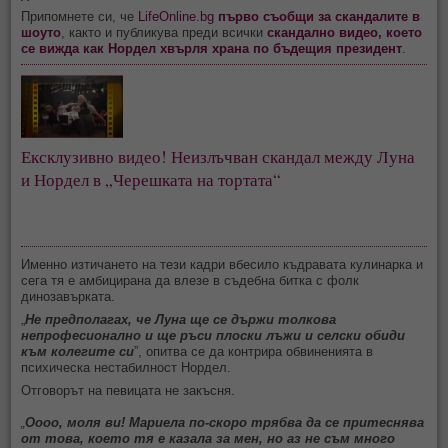
Припомнете си, че
LifeOnline.bg
първо съобщи за скандалите в
шоуто
, както и публикува преди всички
скандално видео, което
се вижда как Нордел хвърля храна по бъдещия президент
.
Ексклузивно видео! Неизлъчван скандал между Луна
и Нордел в „Черешката на тортата“
Именно изтичането на тези кадри вбесило къдравата кулинарка и
сега тя е амбицирана да влезе в съдебна битка с фолк
динозавърката.
„
Не предполагах, че Луна ще се държи толкова
непрофесионално и ще ръси плоски лъжи и селски обиди
към колегите си
”, опитва се да контрира обвиненията в
психическа нестабилност Нордел.
Отговорът на певицата не закъсня.
„
Оооо, моля ви! Мариела по-скоро трябва да се притеснява
от това, което тя е казала за мен, но аз не съм много