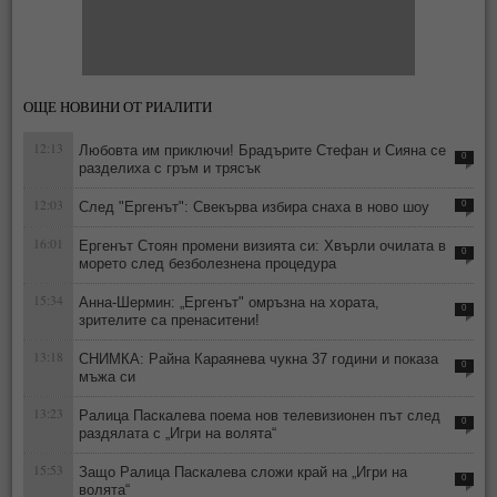
ОЩЕ НОВИНИ ОТ РИАЛИТИ
12:13
Любовта им приключи! Брадърите Стефан и Сияна се
0
разделиха с гръм и трясък
12:03
След "Ергенът": Свекърва избира снаха в ново шоу
0
16:01
Ергенът Стоян промени визията си: Хвърли очилата в
0
морето след безболезнена процедура
15:34
Анна-Шермин: „Ергенът" омръзна на хората,
0
зрителите са пренаситени!
13:18
СНИМКА: Райна Караянева чукна 37 години и показа
0
мъжа си
13:23
Ралица Паскалева поема нов телевизионен път след
0
раздялата с „Игри на волята“
15:53
Защо Ралица Паскалева сложи край на „Игри на
0
волята“