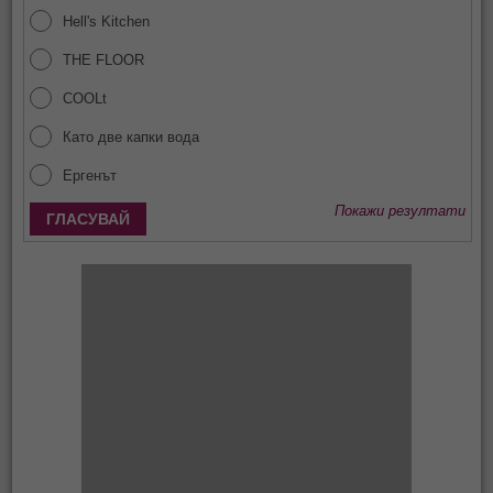
Hell's Kitchen
THE FLOOR
COOLt
Като две капки вода
Ергенът
Покажи резултати