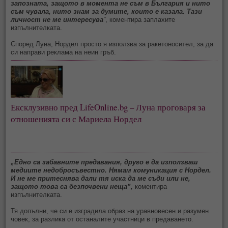
запозната, защото в момента не съм в България и нито
съм чувала, нито знам за думите, които е казала. Тази
личност не ме интересува
”
, коментира заплахите
изпълнителката.
Според Луна, Нордел просто я използва за ракетоносител, за да
си направи реклама на неин гръб.
Ексклузивно пред LifeOnline.bg – Луна проговаря за
отношенията си с Мариела Нордел
„Едно са забавните предавания, друго е да използваш
медиите недобросъвестно. Нямам комуникация с Нордел.
И не ме притеснява дали тя иска да ме съди или не,
защото това са безпочвени неща”,
коментира
изпълнителката.
Тя допълни, че си е изградила образ на уравновесен и разумен
човек, за разлика от останалите участници в предаването.