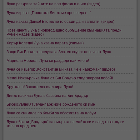
Луна разкрива тайните на поп фолка в книга (видео)
Луна изрева: „Простака Динко ме преследва…“
Луна наказа Динко! Ето колко го осъди да й заплати! (видео)
Президент! Луна с новогодишно обръщение към нацията преди
Румен Радев (видео)
Хорър Коледа! Луна хвана парата (снимки)
Защо Биг Брадър заслужава Златен скункс повече от Луна
Мариела Нордел: Луна се раздаде най-много!
Луна се изцепи: „Константин ми каза, че е наркоман“ (видео)
Меле! Изхвърлиха Луна от Биг Брадър след зверски побой!
Брутално! Захажаева скалпира Луна!
Динко насилва Луна в басейна на Биг Брадър
Бисексуалният Луна-парк крие рожденото си име
Луна се снимала по бомби за обложката на албум
Луна обвини „Брадъра“ за смъртта на майка си и след това подви
коляно пред него