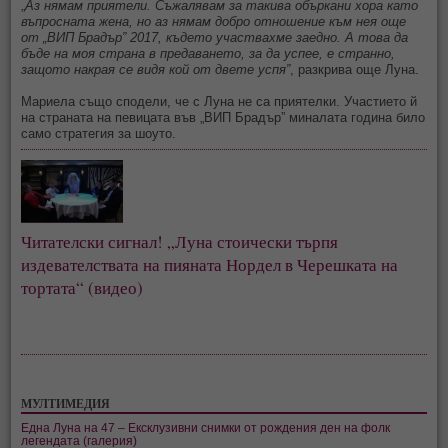
„
Аз нямам приятели. Съжалявам за такива объркани хора като
въпросната жена, но аз нямам добро отношение към нея още
от „ВИП Брадър” 2017, където участвахме заедно. А това да
бъде на моя страна в предаването, за да успее, е странно,
защото накрая се видя кой от двете успя”
, разкрива още Луна.
Мариела също сподели, че с Луна не са приятелки. Участието й
на страната на певицата във „ВИП Брадър” миналата година било
само стратегия за шоуто.
Читателски сигнал! „Луна стоически търпя
издевателствата на пияната Нордел в Черешката на
тортата“ (видео)
МУЛТИМЕДИЯ
Една Луна на 47 – Ексклузивни снимки от рождения ден на фолк
легендата (галерия)