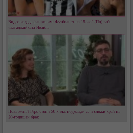
Видео издаде флирта им: Футболист на "Локо" (Пд) заби
чалгаджийката Ивайла
Нова жена? Геро стопи 50 кила, подмлади се и сложи край на
20-годишен брак