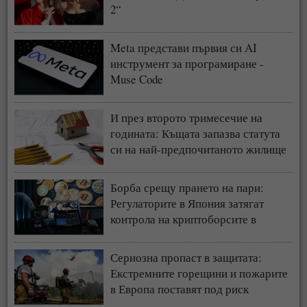
2“
Meta представи първия си AI
инструмент за програмиране -
Muse Code
И през второто тримесечие на
годината: Къщата запазва статута
си на най-предпочитаното жилище
у нас
Борба срещу прането на пари:
Регулаторите в Япония затягат
контрола на криптоборсите в
страната
Сериозна пропаст в защитата:
Екстремните горещини и пожарите
в Европа поставят под риск
застрахователния модел