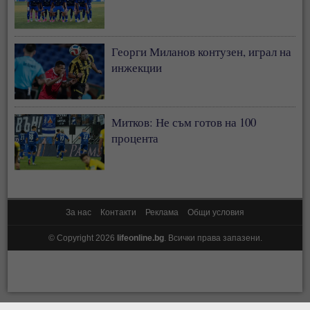
Георги Миланов контузен, играл на
инжекции
Митков: Не съм готов на 100
процента
За нас
Контакти
Реклама
Общи условия
© Copyright 2026
lifeonline.bg
. Всички права запазени.