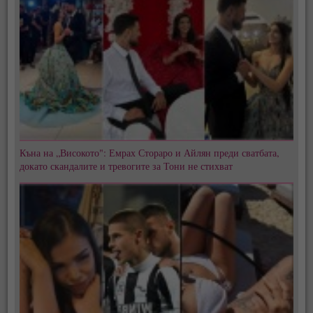
Къна на „Високото": Емрах Стораро и Айлян преди сватбата,
докато скандалите и тревогите за Тони не стихват