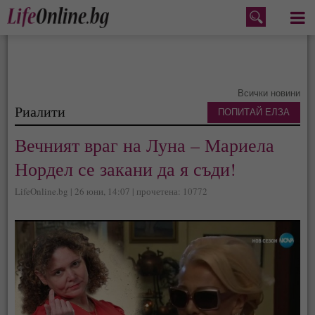
Меню
Всички новини
Риалити
ПОПИТАЙ ЕЛЗА
Вечният враг на Луна – Мариела
Нордел се закани да я съди!
LifeOnline.bg | 26 юни, 14:07 | прочетена: 10772