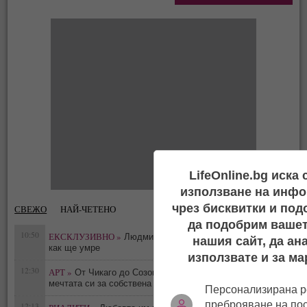
LifeOnline.bg иска
използване на инфо
чрез бисквитки и под
СВЕЖО
НАЙ-ЧЕТЕНО
да подобрим вашет
10:50
ЕКСКЛУЗИВНО »
Людмила Живкова знаела кога и
нашия сайт, да ан
0
как ще умре
използвате и за ма
12:30
АРТ »
От Чикаго до Созопол: Лина Григорова сбъдна
0
мечтата си за собствена галерия
Персонализирана р
преброяване на по
12:13