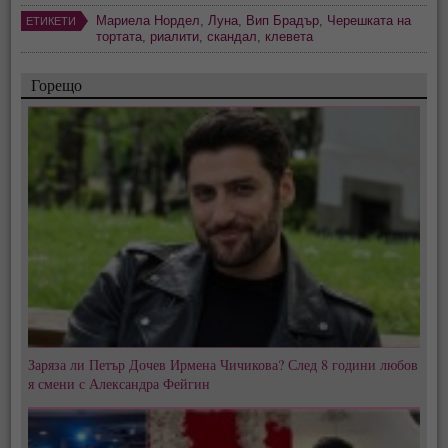
Мариела Нордел
,
Луна
,
Вип Брадър
,
Черешката на
ЕТИКЕТИ
тортата
,
риалити
,
скандал
,
клевета
Горещо
Заряза ли Петър Дочев Ирмена Чичикова? След 8 години любов
я смени с Александра Фейгин