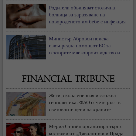
Родители обвиняват столична
болница за заразяване на
новороденото им бебе с инфекция
Министър Абровси поиска
извънредна помощ от ЕС за
секторите млекопроизводство и
свиневъдство
Жеги, скъпа енергия и сложна
геополитика: ФАО отчете ръст в
световните цени на храните
Мерил Стрийп организира търг с
костюми от „Дяволът носи Прада