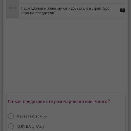
11:18
Наум Шопов и жена му се набутаха и в „Трейтърс:
0
Игра на предатели“
От кое предаване сте разочаровани най-много?
Харесвам всички!
КОЙ ДА ЗНАЕ?