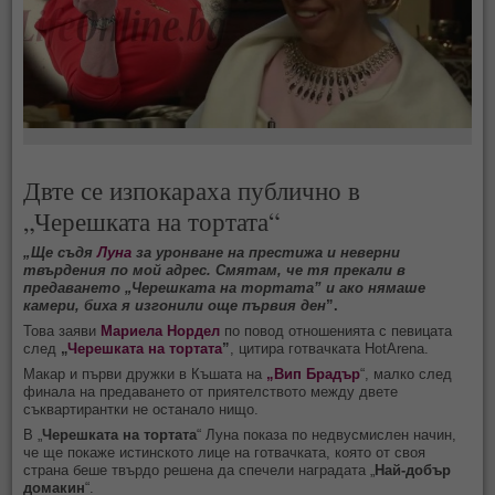
Двте се изпокараха публично в
„Черешката на тортата“
„Ще съдя
Луна
за уронване на престижа и неверни
твърдения по мой адрес. Смятам, че тя прекали в
предаването „Черешката на тортата” и ако нямаше
камери, биха я изгонили още първия ден
”.
Това заяви
Мариела Нордел
по повод отношенията с певицата
след
„
Черешката на тортата
”
, цитира готвачката HotArena.
Макар и първи дружки в Къшата на
„Вип Брадър
“, малко след
финала на предаването от приятелството между двете
съквартирантки не останало нищо.
В „
Черешката на тортата
“ Луна показа по недвусмислен начин,
че ще покаже истинското лице на готвачката, която от своя
страна беше твърдо решена да спечели наградата „
Най-добър
домакин
“.