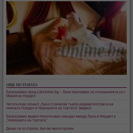
ОЩЕ ПО ТЕМАТА
Ексклузивно пред LifeOnline.bg – Луна проговаря за отношенията си с
Мариела Нордел
Читателски сигнал! „Луна стоически търпя издевателствата на
пияната Нордел в Черешката на тортата“ (видео)
Ексклузивно видео! Неизлъчван скандал между Луна и Нордел в
„Черешката на тортата“
Динко си го отряза, бил му много грозен