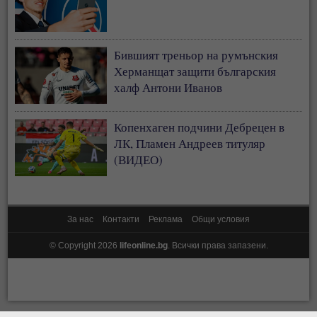
Бившият треньор на румънския
Херманщат защити българския
халф Антони Иванов
Копенхаген подчини Дебрецен в
ЛК, Пламен Андреев титуляр
(ВИДЕО)
За нас
Контакти
Реклама
Общи условия
© Copyright 2026
lifeonline.bg
. Всички права запазени.