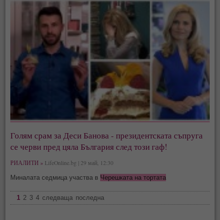
Голям срам за Деси Банова - президентската съпруга
се черви пред цяла България след този гаф!
РИАЛИТИ »
LifeOnline.bg | 29 май, 12:30
Миналата седмица участва в
Черешката на тортата
1
2
3
4
следваща
последна