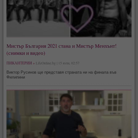
Мистър България 2021 стана и Мистър Менхънт!
(снимки и видео)
ПИКАНТЕРИИ »
LifeOnline.bg | 15 юли, 02:57
Виктор Русинов ще представя страната ни на финала във
Филипини