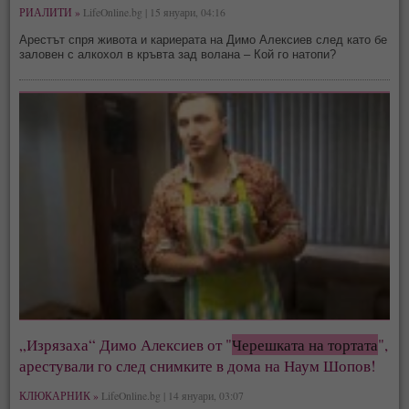
РИАЛИТИ »
LifeOnline.bg | 15 януари, 04:16
Арестът спря живота и кариерата на Димо Алексиев след като бе
заловен с алкохол в кръвта зад волана – Кой го натопи?
„Изрязаха“ Димо Алексиев от "
Черешката на тортата
",
арестували го след снимките в дома на Наум Шопов!
КЛЮКАРНИК »
LifeOnline.bg | 14 януари, 03:07