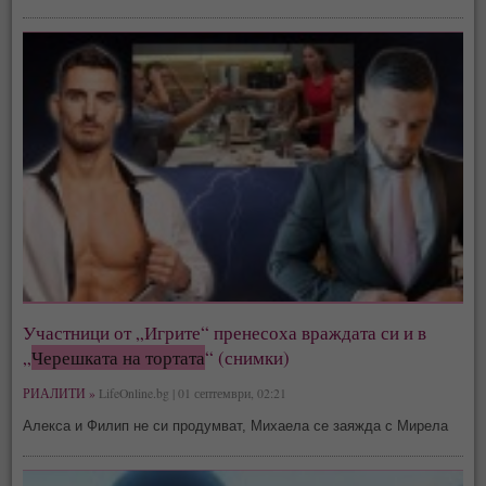
Участници от „Игрите“ пренесоха враждата си и в
„
Черешката на тортата
“ (снимки)
РИАЛИТИ »
LifeOnline.bg | 01 септември, 02:21
Алекса и Филип не си продумват, Михаела се заяжда с Мирела