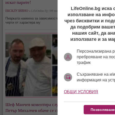
искат парите!
LifeOnline.bg иска
ЕКСКЛУЗИВНО »
LifeOnline.bg | 09 ноември, 07:14
използване на инфо
Пиарката намекна за зависимостите на готвача и за специфични
чрез бисквитки и под
черти от характера му
да подобрим вашет
нашия сайт, да ан
използвате и за ма
Персонализирана р
преброяване на по
трафик
Съхраняване на и/и
информация на уст
ОБЩИ УСЛОВИЯ
Шеф Манчев коментира случая Токев! Силвена Роу и
Петър Михалчев обаче се спотайват!
Позволяване