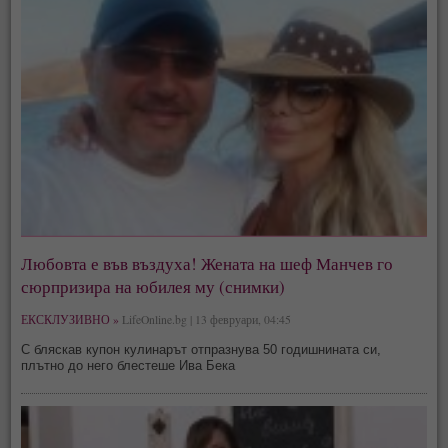
Любовта е във въздуха! Жената на шеф Манчев го
сюрпризира на юбилея му (снимки)
ЕКСКЛУЗИВНО »
LifeOnline.bg | 13 февруари, 04:45
С бляскав купон кулинарът отпразнува 50 годишнината си,
плътно до него блестеше Ива Бека