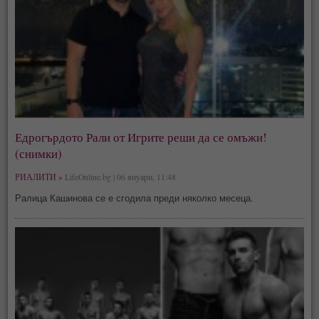
Едрогърдото Рали от Игрите реши да се омъжи!
(снимки)
РИАЛИТИ »
LifeOnline.bg | 06 януари, 11:48
Ралица Кашинова се е сгодила преди няколко месеца.