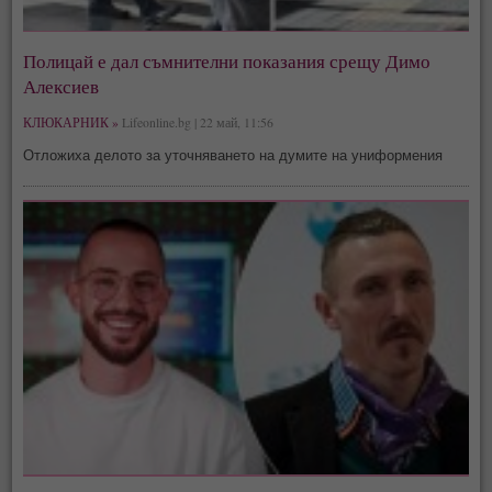
Полицай е дал съмнителни показания срещу Димо
Алексиев
КЛЮКАРНИК »
Lifeonline.bg | 22 май, 11:56
Отложиха делото за уточняването на думите на униформения