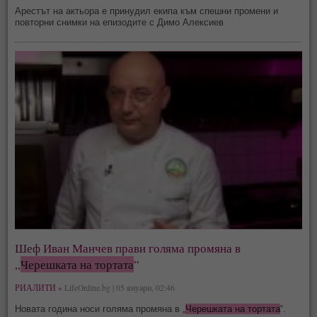
Арестът на актьора е принудил екипа към спешни промени и
повторни снимки на епизодите с Димо Алексиев
Шеф Иван Манчев прави голяма промяна в
„
Черешката на тортата
“
РИАЛИТИ »
LifeOnline.bg | 05 януари, 02:46
Новата година носи голяма промяна в „
Черешката на тортата
“.