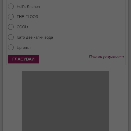
Hell's Kitchen
THE FLOOR
COOLt
Като две капки вода
Ергенът
Покажи резултати