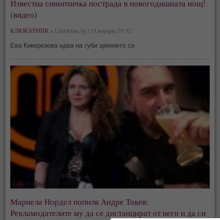
Известна синоптичка пострада в новогодишната нощ!
(видео)
КЛЮКАРНИК »
LifeOnline.bg | 13 януари, 03:32
Ева Кикерезова едва на губи зрението си
Мариела Нордел попиля Андре Токев:
Рекламодателите му да се дистанцират от него и да си