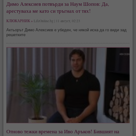
Димо Алексиев потвърди за Наум Шопов: Да,
арестуваха ме като си тръгнах от тях!
КЛЮКАРНИК »
LifeOnline.bg | 11 август, 02:23
Актьорът Димо Алексиев е убеден, че някой иска да го види зад
решетките
Отново тежки времена за Иво Аръков! Бившият на