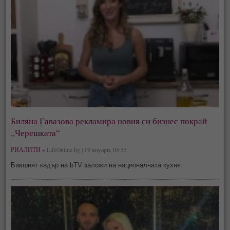
Биляна Гавазова рекламира новия си бизнес покрай
„Черешката“
РИАЛИТИ »
LifeOnline.bg | 19 януари, 05:53
Бившият кадър на bTV заложи на националната кухня.