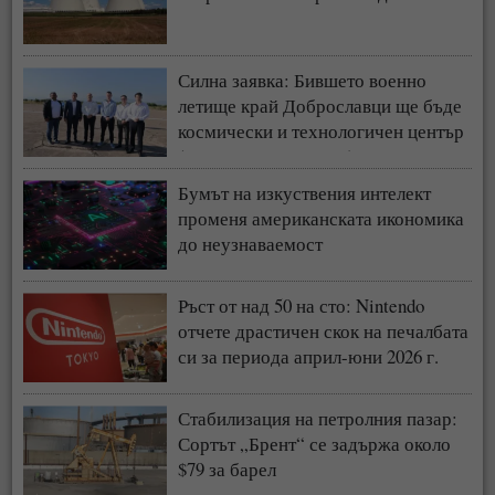
Силна заявка: Бившето военно
летище край Доброславци ще бъде
космически и технологичен център
(СНИМКИ + ВИДЕО)
Бумът на изкуствения интелект
променя американската икономика
до неузнаваемост
Ръст от над 50 на сто: Nintendo
отчете драстичен скок на печалбата
си за периода април-юни 2026 г.
Стабилизация на петролния пазар:
Сортът „Брент“ се задържа около
$79 за барел