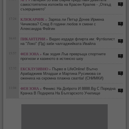
0
самостоятелна изложба на Красен Кралев - „Отвъд
съзерцанието“
17:24
КЛЮКАРНИК »
Заряза ли Петър Дочев Ирмена
0
Чичикова? След 8 години любов я смени с
Александра Фейгин
16:41
ПИКАНТЕРИИ »
Видео издаде флирта им: Футболист
0
на "Локо" (Пд) заби чалгаджийката Ивайла
15:57
ФЕН ЗОНА »
Как зодия Лъв превръща спортните
0
прогнози и казиното в истинско шоу
12:32
ЕКСКЛУЗИВНО »
Първо в LifeOnline! Вълчо
0
Арабаджиев Младши и Мартина Русимова сe
oжениха на скромна плажна сватба! (СНИМКИ)
11:04
ФЕН ЗОНА »
Феникс На Доброто И 8888.Bg С Поредна
0
Крачка В Подкрепа На Българското Училище