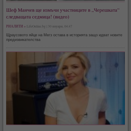
Шеф Манчев ще измъчи участниците в „Черешката“
следващата седмица! (видео)
РИАЛИТИ »
LifeOnline.bg | 30 януари, 04:47
Щраусовото яйце на Мегз остава в историята защо идват новите
предизвикателства