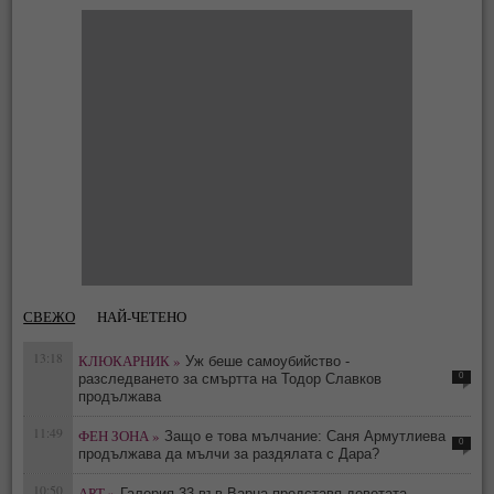
СВЕЖО
НАЙ-ЧЕТЕНО
13:18
КЛЮКАРНИК »
Уж беше самоубийство -
0
разследването за смъртта на Тодор Славков
продължава
11:49
ФЕН ЗОНА »
Защо е това мълчание: Саня Армутлиева
0
продължава да мълчи за раздялата с Дара?
10:50
АРТ »
Галерия 33 във Варна представя деветата