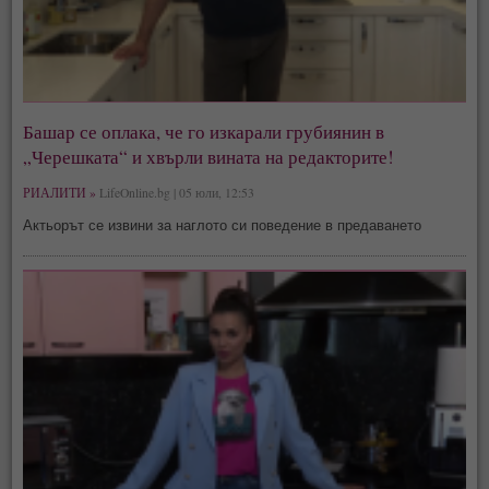
Башар се оплака, че го изкарали грубиянин в
„Черешката“ и хвърли вината на редакторите!
РИАЛИТИ »
LifeOnline.bg | 05 юли, 12:53
Актьорът се извини за наглото си поведение в предаването