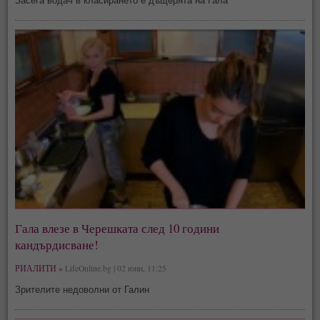
Засега водач в класирането е дъщерята на Гала
Гала влезе в Черешката след 10 години
кандърдисване!
РИАЛИТИ »
LifeOnline.bg | 02 юни, 11:25
Зрителите недоволни от Галин