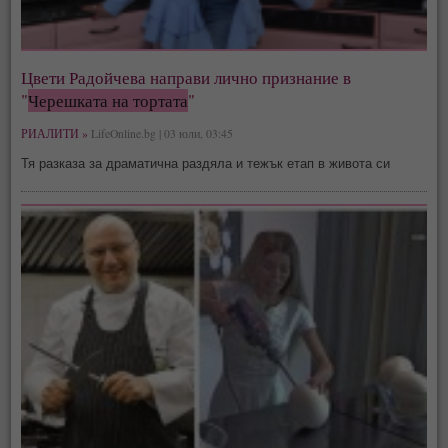
Цвети Радойчева направи лично признание в
"
Черешката на тортата
"
РИАЛИТИ »
LifeOnline.bg | 03 юли, 03:45
Тя разказа за драматична раздяла и тежък етап в живота си