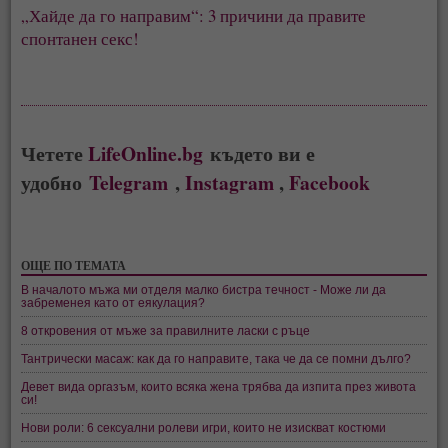
„Хайде да го направим“: 3 причини да правите
спонтанен секс!
Четете
LifeOnline.bg
където ви е
удобно
Telegram
,
Instagram
,
Facebook
ОЩЕ ПО ТЕМАТА
В началото мъжа ми отделя малко бистра течност - Може ли да
забременея като от еякулация?
8 откровения от мъже за правилните ласки с ръце
Тантрически масаж: как да го направите, така че да се помни дълго?
Девет вида оргазъм, които всяка жена трябва да изпита през живота
си!
Нови роли: 6 сексуални ролеви игри, които не изискват костюми