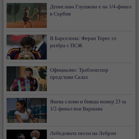
Денислава Глушкова е на 1/4-финал
в Сърбия
В Барселона: Феран Торес се
разбра с ПСЖ
Официално: Трабзонспор
представи Салах
Янева сломи и бивша номер 23 за
1/2-финал във Варшава
Лебедовата песен на Леброн