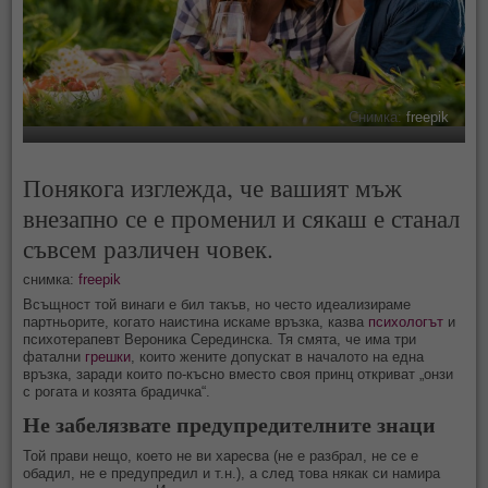
Снимка:
freepik
Понякога изглежда, че вашият мъж
внезапно се е променил и сякаш е станал
съвсем различен човек.
снимка:
freepik
Всъщност той винаги е бил такъв, но често идеализираме
партньорите, когато наистина искаме връзка, казва
психологът
и
психотерапевт Вероника Серединска. Тя смята, че има три
фатални
грешки
, които жените допускат в началото на една
връзка, заради които по-късно вместо своя принц откриват „онзи
с рогата и козята брадичка“.
Не забелязвате предупредителните знаци
Той прави нещо, което не ви харесва (не е разбрал, не се е
обадил, не е предупредил и т.н.), а след това някак си намира