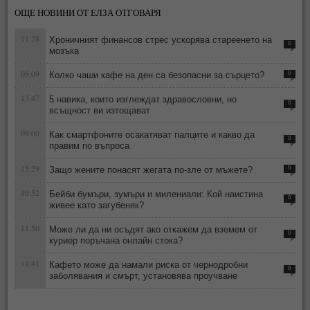
ОЩЕ НОВИНИ ОТ ЕЛЗА ОТГОВАРЯ
11:28
Хроничният финансов стрес ускорява стареенето на
0
мозъка
09:09
Колко чаши кафе на ден са безопасни за сърцето?
0
13:47
5 навика, които изглеждат здравословни, но
0
всъщност ви изтощават
09:00
Как смартфоните осакатяват палците и какво да
0
правим по въпроса
15:29
Защо жените понасят жегата по-зле от мъжете?
0
10:52
Бейби бумъри, зумъри и милениали: Кой наистина
0
живее като загубеняк?
11:50
Може ли да ни осъдят ако откажем да вземем от
0
куриер поръчана онлайн стока?
11:41
Кафето може да намали риска от чернодробни
0
заболявания и смърт, установява проучване