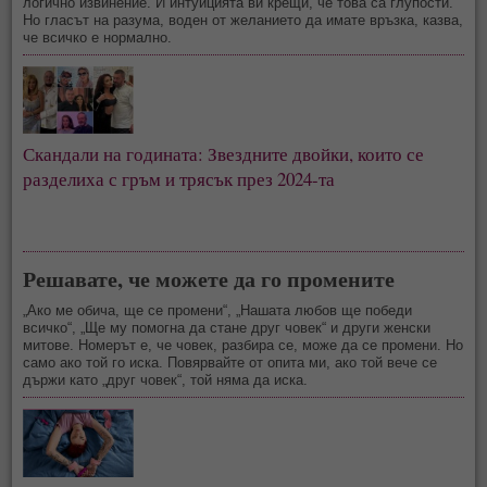
логично извинение. И интуицията ви крещи, че това са глупости.
Но гласът на разума, воден от желанието да имате връзка, казва,
че всичко е нормално.
Скандали на годината: Звездните двойки, които се
разделиха с гръм и трясък през 2024-та
Решавате, че можете да го промените
„Ако ме обича, ще се промени“, „Нашата любов ще победи
всичко“, „Ще му помогна да стане друг човек“ и други женски
митове. Номерът е, че човек, разбира се, може да се промени. Но
само ако той го иска. Повярвайте от опита ми, ако той вече се
държи като „друг човек“, той няма да иска.