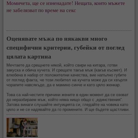
Момичета, ще се изненадате! Нещата, които мъжете
не забелязват по време на секс
Оценявате мъжа по някакви много
специфични критерии, губейки от поглед
цялата картина
Мечтаете да срещнете някой, който свири на китара, готви
закуска и обича кучета. И срещате такъв мъж (какъв късмет). И
влюбена в набор от положителни качества, вие напълно губите
от поглед факта, че този любител на кучета може да си хвърля
чорапите навсякъде, да е мамино синче и като цяло женкар.
⠀
Това са най-честите причини жените в един момент да се озоват
до неразбираем мъж, който няма нищо общо с „единствения“.
Затова винаги слушайте интуицията си, гледайте на човека като
цяло и не се надявайте да го промените. И ще бъдете щастливи.