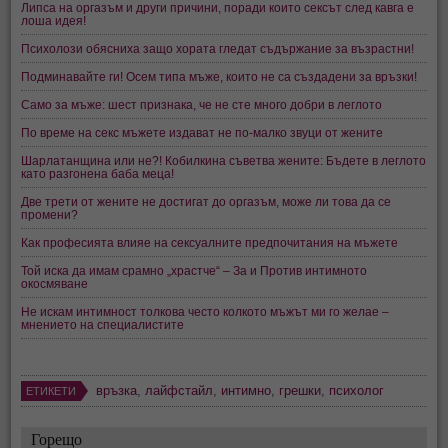
Липса на оргазъм и други причини, поради които сексът след кавга е
лоша идея!
Психолози обясниха защо хората гледат съдържание за възрастни!
Подминавайте ги! Осем типа мъже, които не са създадени за връзки!
Само за мъже: шест признака, че не сте много добри в леглото
По време на секс мъжете издават не по-малко звуци от жените
Шарлатанщина или не?! Кобилкина съветва жените: Бъдете в леглото
като разгонена баба меца!
Две трети от жените не достигат до оргазъм, може ли това да се
промени?
Как професията влияе на сексуалните предпочитания на мъжете
Той иска да имам срамно „храстче“ – За и Против интимното
окосмяване
Не искам интимност толкова често колкото мъжът ми го желае –
мнението на специалистите
връзка
,
лайфстайл
,
интимно
,
грешки
,
психолог
ЕТИКЕТИ
Горещо