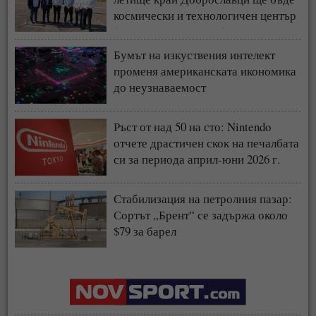
космически и технологичен център
(СНИМКИ + ВИДЕО)
Бумът на изкуствения интелект
променя американската икономика
до неузнаваемост
Ръст от над 50 на сто: Nintendo
отчете драстичен скок на печалбата
си за периода април-юни 2026 г.
Стабилизация на петролния пазар:
Сортът „Брент“ се задържа около
$79 за барел