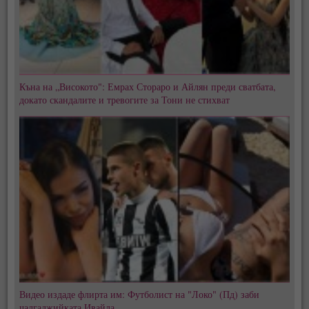
Къна на „Високото": Емрах Стораро и Айлян преди сватбата,
докато скандалите и тревогите за Тони не стихват
Видео издаде флирта им: Футболист на "Локо" (Пд) заби
чалгаджийката Ивайла