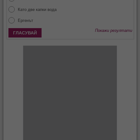
Като две капки вода
Ергенът
Покажи резултати