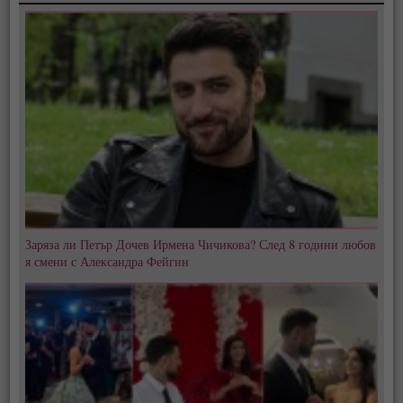
Заряза ли Петър Дочев Ирмена Чичикова? След 8 години любов
я смени с Александра Фейгин