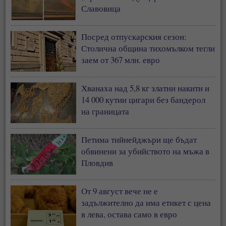
Славовица
Посред отпускарския сезон:
Столична община тихомълком тегли
заем от 367 млн. евро
Хванаха над 5,8 кг златни накити и
14 000 кутии цигари без бандерол
на границата
Петима тийнейджъри ще бъдат
обвинени за убийството на мъжа в
Пловдив
От 9 август вече не е
задължително да има етикет с цена
в лева, остава само в евро