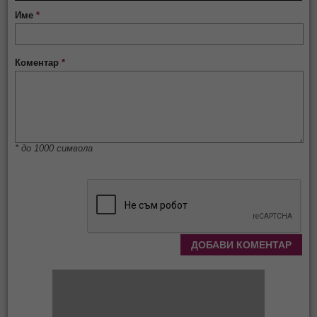
Име
*
Коментар
*
* до 1000 символа