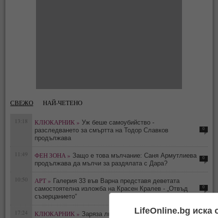
СВЕЖО
НАЙ-ЧЕТЕНО
13:18
КЛЮКАРНИК »
Уж беше самоубийство -
0
разследването за смъртта на Тодор Славков
продължава
11:49
ФЕН ЗОНА »
Защо е това мълчание: Саня Армутлиева
0
продължава да мълчи за раздялата с Дара?
10:50
АРТ »
Галерия 33 във Варна представя деветата
0
самостоятелна изложба на Красен Кралев - „Отвъд
съзерцанието“
LifeOnline.bg иска
17:24
КЛЮКАРНИК »
Заряза ли Петър Дочев Ирмена