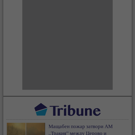
Мащабен пожар затвори АМ
„Тракия“ между Церово и