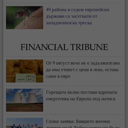
49 района в седем европейски
държави са засегнати от
западнонилска треска
От 9 август вече не е задължително
да има етикет с цена в лева, остава
само в евро
Горещата вълна постави ядрената
енергетика на Европа под натиск
Силна заявка: Бившето военно
летище край Доброславци ще бъде