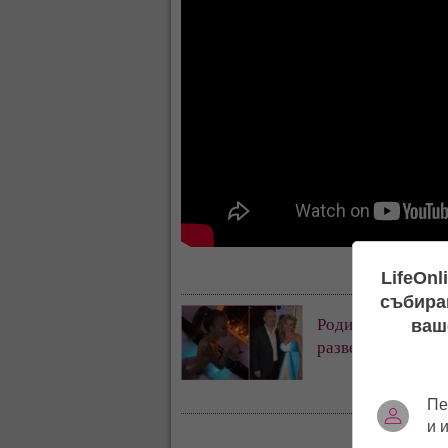
LifeOnl
събиран
Родителите на Су
ваш
разведоха
Пе
и 