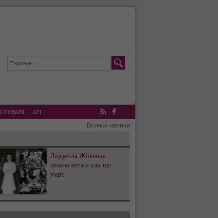
ОТГОВАРЯ
АРТ
RSS
Facebook
Всички новини
Людмила Живкова
знаела кога и как ще
умре