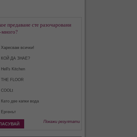
кое предаване сте разочаровани
-много?
Харесвам всички!
КОЙ ДА ЗНАЕ?
Hell's Kitchen
THE FLOOR
COOLt
Като две капки вода
Ергенът
Покажи резултати