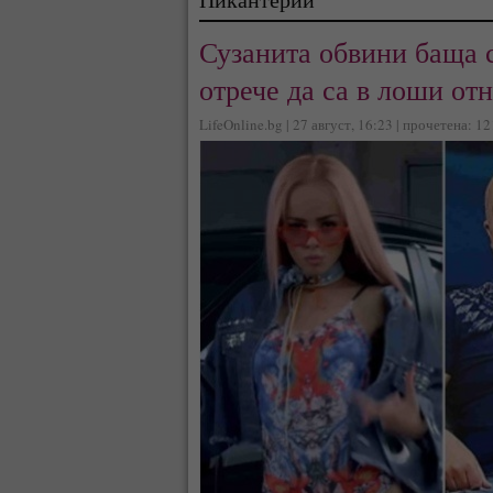
Сузанита обвини баща с
отрече да са в лоши от
LifeOnline.bg | 27 август, 16:23 | прочетена: 1