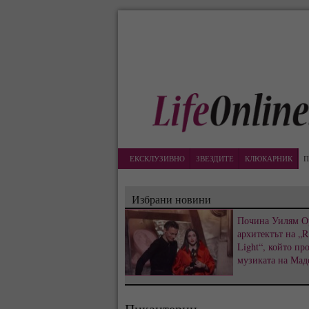
ЕКСКЛУЗИВНО
ЗВЕЗДИТЕ
КЛЮКАРНИК
П
Избрани новини
Почина Уилям О
архитектът на „R
Light“, който пр
музиката на Мад
Пикантерии