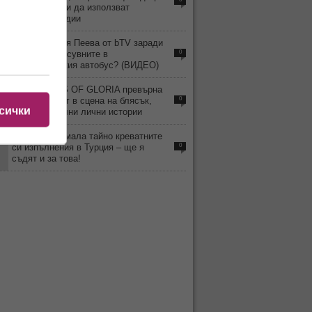
под 15 години да използват
социални медии
9
Уволнили Рая Пеева от bTV заради
скандала и псувните в
0
междуградския автобус? (ВИДЕО)
4
MISS TRANS OF GLORIA превърна
Слънчев бряг в сцена на блясък,
0
сички
емоции и силни лични истории
3
Веселка снимала тайно креватните
си изпълнения в Турция – ще я
0
съдят и за това!