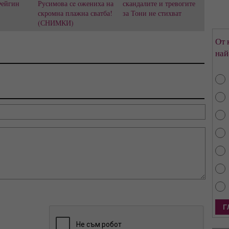
Фейгин
Русимова сe oжениха на
скандалите и тревогите
скромна плажна сватба!
за Тони не стихват
(СНИМКИ)
От 
най