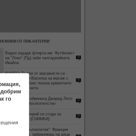
НОВИНИ ОТ ПИКАНТЕРИИ
1
Видео издаде флирта им: Футболист
на "Локо" (Пд) заби чалгаджийката
0
Ивайла
4
ВИДЕО: Тълпи от масажисти се
изреждат при Василка за масаж с
0
„хепи енд“ - Азис показа креватните
ормация,
си истории в нета
подобрим
7
к го
Четири жени обвиниха Джаред Лето
0
в сексуално посегателство
5
Волейболен герой се сгоди за
0
гимнастичка! (СНИМКИ)
осещения
4
„Дигитално пълнолетие“: Франция
приема закон, забраняващ на деца
0