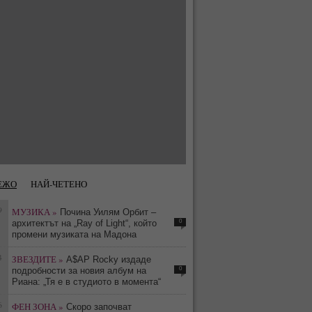
ЕЖО
НАЙ-ЧЕТЕНО
9
МУЗИКА »
Почина Уилям Орбит –
0
архитектът на „Ray of Light“, който
промени музиката на Мадона
4
ЗВЕЗДИТЕ »
A$AP Rocky издаде
0
подробности за новия албум на
Риана: „Тя е в студиото в момента“
6
ФЕН ЗОНА »
Скоро започват