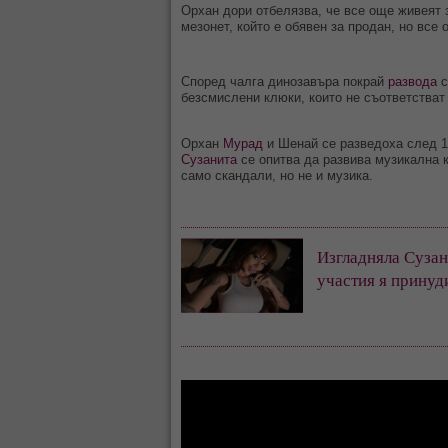
Орхан дори отбелязва, че все още живеят 
мезонет, който е обявен за продан, но все
Според чалга динозавъра покрай
развода
с
безсмислени клюки, които не съответстват 
Орхан
Мурад
и Шенай се разведоха след 19
Сузанита
се опитва да развива музикална 
само скандали, но не и музика.
Изгладняла Сузан
участия я принуд