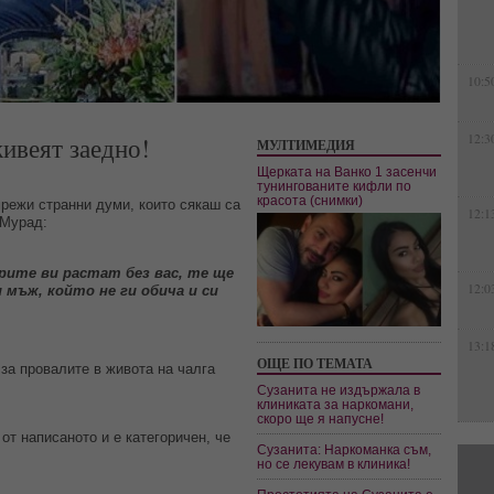
10:5
ивеят заедно!
12:3
МУЛТИМЕДИЯ
Щерката на Ванко 1 засенчи
тунингованите кифли по
красота (снимки)
режи странни думи, които сякаш са
12:1
Мурад:
рите ви растат без вас, те ще
12:0
 мъж, който не ги обича и си
13:1
ОЩЕ ПО ТЕМАТА
за провалите в живота на чалга
Сузанита не издържала в
клиниката за наркомани,
скоро ще я напусне!
от написаното и е категоричен, че
Сузанита: Наркоманка съм,
но се лекувам в клиника!