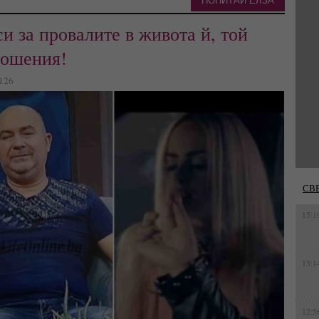
ПОПИТАЙ ЕЛЗА
и за провалите в живота й, той
ношения!
2126
СВ
15:1
13:1
12:5