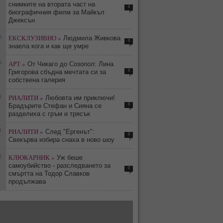
снимките на втората част на
0
биографичния филм за Майкъл
Джексън
0
ЕКСКЛУЗИВНО »
Людмила Живкова
0
знаела кога и как ще умре
0
АРТ »
От Чикаго до Созопол: Лина
0
Григорова сбъдна мечтата си за
собствена галерия
3
РИАЛИТИ »
Любовта им приключи!
0
Брадърите Стефан и Сияна се
разделиха с гръм и трясък
3
РИАЛИТИ »
След "Ергенът":
0
Свекърва избира снаха в ново шоу
8
КЛЮКАРНИК »
Уж беше
самоубийство - разследването за
0
смъртта на Тодор Славков
продължава