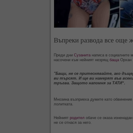
Въпреки развода все още ж
Преди дни
Сузанита
написа в социалните м
насочени към нейният незрящ
баща
Орхан 
"Бащи, не се притеснявайте, ако дъще
ви търсят. И ще ви намерят във всеки
тръгва. Защото напомня за ТАТИ“.
Мнозина възприеха думите като обвинение 
лолитката.
Нейният
родител
обаче се оказа изненадан 
не се отнася за него.