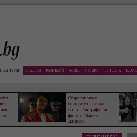
ИКАНТЕРИИ
РИАЛИТИ
РАЗЦЪКАЙ
АФИШ
МУЗИКА
ФЕН ЗОНА
ЕЛЗА 
рбит –
Скоро започват
ay of
снимките на втората
омени
част на биографичния
она
филм за Майкъл
Джексън