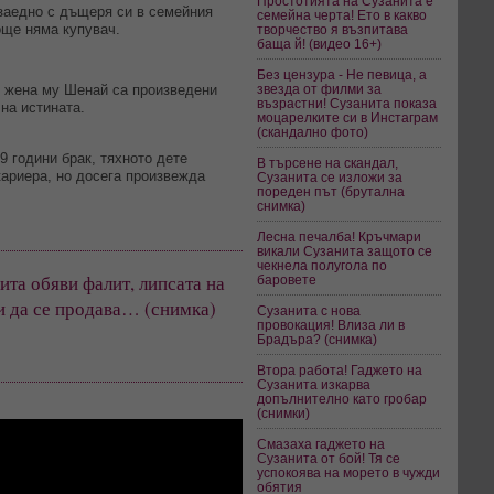
Простотията на Сузанита е
заедно с дъщеря си в семейния
семейна черта! Ето в какво
 още няма купувач.
творчество я възпитава
баща й! (видео 16+)
Без цензура - Не певица, а
 жена му Шенай са произведени
звезда от филми за
възрастни! Сузанита показа
на истината.
моцарелките си в Инстаграм
(скандално фото)
 години брак, тяхното дете
В търсене на скандал,
кариера, но досега произвежда
Сузанита се изложи за
пореден път (брутална
снимка)
Лесна печалба! Кръчмари
викали Сузанита защото се
чекнела полугола по
ита обяви фалит, липсата на
баровете
и да се продава… (снимка)
Сузанита с нова
провокация! Влиза ли в
Брадъра? (снимка)
Втора работа! Гаджето на
Сузанита изкарва
допълнително като гробар
(снимки)
Смазаха гаджето на
Сузанита от бой! Тя се
успокоява на морето в чужди
обятия