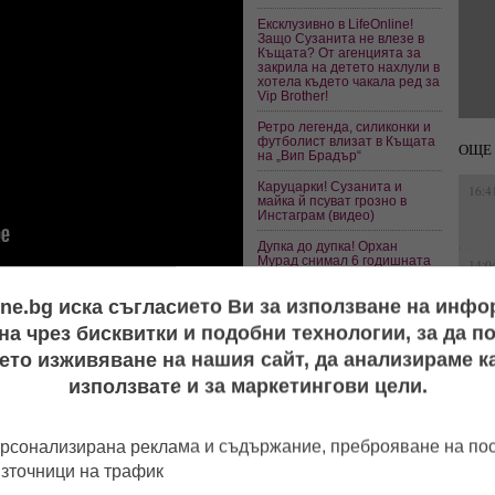
Ексклузивно в LifeOnline!
Защо Сузанита не влезе в
Къщата? От агенцията за
закрила на детето нахлули в
хотела където чакала ред за
Vip Brother!
Ретро легенда, силиконки и
футболист влизат в Къщата
ОЩЕ 
на „Вип Брадър“
Каруцарки! Сузанита и
16:4
майка й псуват грозно в
Инстаграм (видео)
Дупка до дупка! Орхан
Мурад снимал 6 годишната
14:0
Сузанита полугола в клип
(видео)
ine.bg иска съгласието Ви за използване на инф
а чрез бисквитки и подобни технологии, за да 
занита официално се
16:4
ето изживяване на нашия сайт, да анализираме ка
използвате и за маркетингови цели.
14:2
рсонализирана реклама и съдържание, преброяване на п
11:5
източници на трафик