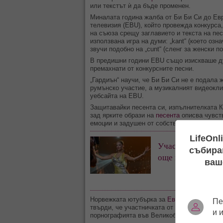
или текстът ѝ да бъде променен.
Миналата година жалба от Би Би Си до Ев
телевизия (EBU), който провежда конкурса
на съюза срещу заглавието и текста на пес
използвана игра на думи: „kant“ (което озна
звучи подобно на „cunt“ (сленг за женски по
В предишни години EBU също изискваше дум
премахнати от конкурсните песни.
„Гардиън“ научи, че Би Би Си не е подала
румънско участие, а музикалният видеокли
уебсайта на EBU.
Защитавайки песента си, изпълнителката К
зад ярките образи на
песента
описва чувст
емоции и задушен от собствените си съмне
LifeOnl
Участието на DA
събиран
още през 2019 г.
ваш
Норвежката ютубърка за
Евровизия
ESC No
Пе
твърди, че участничката от
Румъния
е изпо
и 
порнографията във Великобритания – за да