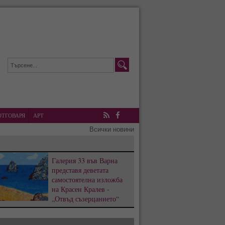
ОТГОВАРЯ
АРТ
RSS
Facebook
Всички новини
Галерия 33 във Варна
представя деветата
самостоятелна изложба
на Красен Кралев -
„Отвъд съзерцанието“