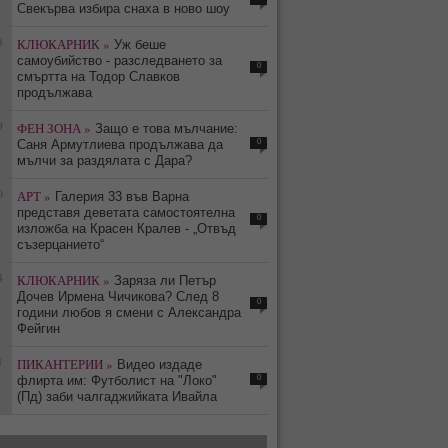
Свекърва избира снаха в ново шоу
8
КЛЮКАРНИК »
Уж беше
самоубийство - разследването за
0
смъртта на Тодор Славков
продължава
9
ФЕН ЗОНА »
Защо е това мълчание:
0
Саня Армутлиева продължава да
мълчи за раздялата с Дара?
0
АРТ »
Галерия 33 във Варна
представя деветата самостоятелна
0
изложба на Красен Кралев - „Отвъд
съзерцанието“
4
КЛЮКАРНИК »
Заряза ли Петър
Дочев Ирмена Чичикова? След 8
0
години любов я смени с Александра
Фейгин
1
ПИКАНТЕРИИ »
Видео издаде
0
флирта им: Футболист на "Локо"
(Пд) заби чалгаджийката Ивайла