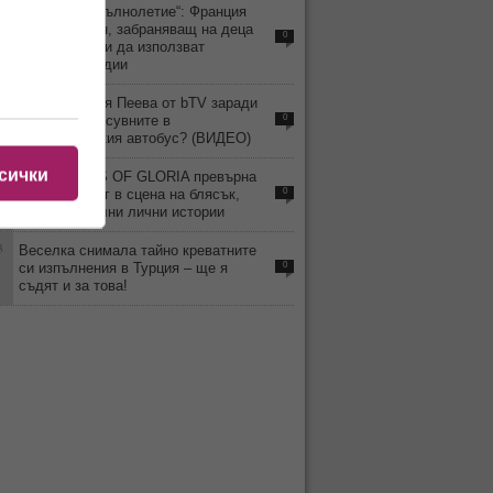
4
„Дигитално пълнолетие“: Франция
приема закон, забраняващ на деца
0
под 15 години да използват
социални медии
9
Уволнили Рая Пеева от bTV заради
скандала и псувните в
0
междуградския автобус? (ВИДЕО)
сички
4
MISS TRANS OF GLORIA превърна
Слънчев бряг в сцена на блясък,
0
емоции и силни лични истории
3
Веселка снимала тайно креватните
си изпълнения в Турция – ще я
0
съдят и за това!