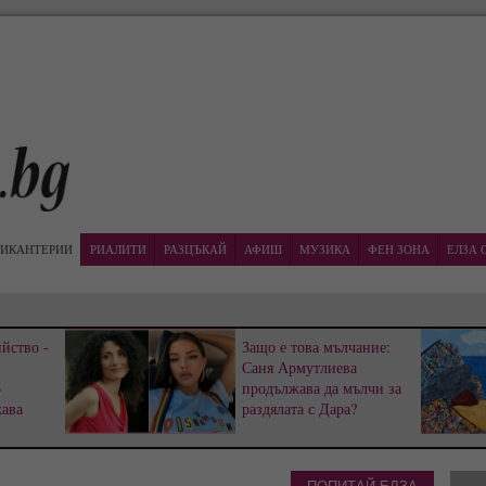
ИКАНТЕРИИ
РИАЛИТИ
РАЗЦЪКАЙ
АФИШ
МУЗИКА
ФЕН ЗОНА
ЕЛЗА 
йство -
Защо е това мълчание:
Саня Армутлиева
р
продължава да мълчи за
жава
раздялата с Дара?