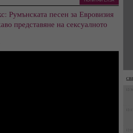
ПОПИТАЙ ЕЛЗА
с: Румънската песен за Евровизия
каво представяне на сексуалното
0
СВ
12:3
12:1
12:0