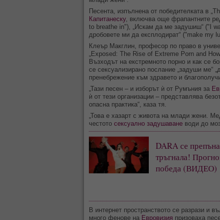
Песента, изпълнена от победителката в „T
Капитанеску
, включва още фрапантните редо
to breathe in"), „Искам да ме задушиш“ ("I w
дробовете ми да експлодират“ ("make my lu
Клеър Макглин, професор по право в униве
„Exposed: The Rise of Extreme Porn and How
Възходът на екстремното порно и как се бо
се сексуализирано послание „задуши ме“ 
пренебрежение към здравето и благополучи
„Тази песен – и изборът ѝ от Румъния за
Ев
ѝ от тези организации – представлява без
опасна практика“, каза тя.
„Това е хазарт с живота на млади жени. Ме
честото
сексуално задушаване
води до моз
DARA се препъна 
тръгнала! Прогно
победа (ВИДЕО)
В интернет пространството се разрази и в
много фенове на
Евровизия
призоваха пес