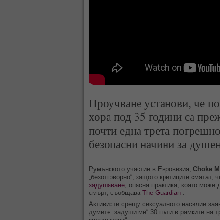
Проучване установи, че по
хора под 35 години са пре
почти една трета погрешно
безопасни начини за душен
Румънското участие в Евровизия,
Choke M
„безотговорно“, защото критиците смятат, 
задушаване
, опасна практика, която може
смърт, съобщава
The Guardian
.
Активисти срещу сексуалното насилие заяв
думите „задуши ме“ 30 пъти в рамките на тр
млади жени“.