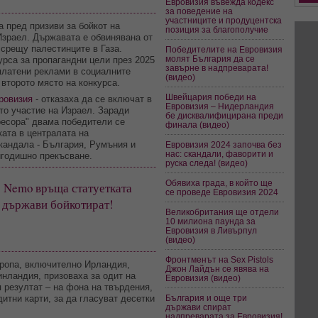
Евровизия въвежда кодекс
за поведение на
участниците и продуцентска
 пред призиви за бойкот на
позиция за благополучие
Израел. Държавата е обвинявана от
срещу палестинците в Газа.
Победителите на Евровизия
молят България да се
урса за пропагандни цели през 2025
завърне в надпреварата!
 платени реклами в социалните
(видео)
второто място на конкурса.
Швейцария победи на
ровизия
- отказаха да се включат в
Евровизия – Нидерландия
то участие на Израел. Заради
бе дисквалифицирана преди
ресора" двама победители се
финала (видео)
ката в централата на
кандала - България, Румъния и
Евровизия 2024 започва без
нас: скандали, фаворити и
годишно прекъсване.
руска следа! (видео)
Обявиха града, в който ще
: Nemo връща статуетката
се проведе Евровизия 2024
5 държави бойкотират!
Великобритания ще отдели
10 милиона паунда за
Евровизия в Ливърпул
(видео)
Фронтменът на Sex Pistols
вропа, включително Ирландия,
Джон Лайдън се явява на
нландия, призоваха за одит на
Евровизия (видео)
 резултат – на фона на твърдения,
итни карти, за да гласуват десетки
България и още три
държави спират
надпреварата за Евровизия!