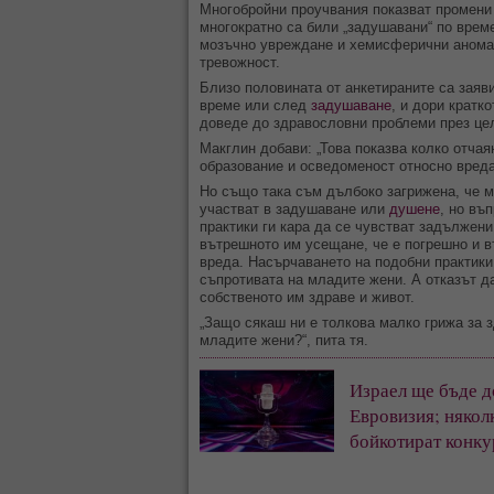
Многобройни проучвания показват промени 
многократно са били „задушавани“ по врем
мозъчно увреждане и хемисферични аномал
тревожност.
Близо половината от анкетираните са заяв
време или след
задушаване
, и дори кратк
доведе до здравословни проблеми през це
Макглин добави: „Това показва колко отча
образование и осведоменост относно вреда
Но също така съм дълбоко загрижена, че м
участват в задушаване или
душене
, но въ
практики ги кара да се чувстват задължени
вътрешното им усещане, че е погрешно и в
вреда. Насърчаването на подобни практики
съпротивата на младите жени. А отказът д
собственото им здраве и живот.
„Защо сякаш ни е толкова малко грижа за 
младите жени?“, пита тя.
Израел ще бъде д
Евровизия; някол
бойкотират конку