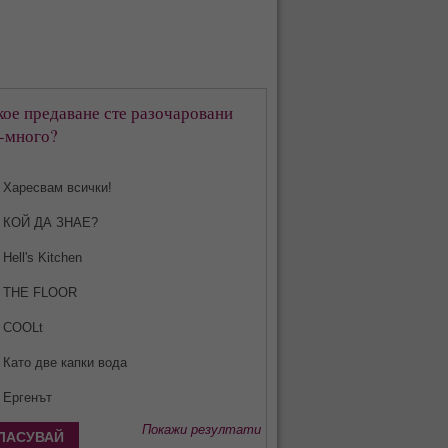
кое предаване сте разочаровани
-много?
Харесвам всички!
КОЙ ДА ЗНАЕ?
Hell's Kitchen
THE FLOOR
COOLt
Като две капки вода
Ергенът
Покажи резултати