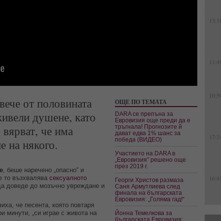
13:1
11:4
10:5
вече от половината
ОЩЕ ПО ТЕМАТА
живели душене, като
DARA се препъна за
Евровизия още преди да е
 вярват, че има
тръгнала! Прогнозите й
дават едва 1% шанс за
17:2
победа (ВИДЕО)
е на някого.
Участието на DARA в
„Евровизия” решено още
през 2019 г.
e
, беше наречено „опасно“ и
че то възхвалява
сексуалното
16:4
Георги Христов размаза
 да доведе до мозъчно увреждане и
Саня Армутлиева след
финала на българската
Евровизия: „Голяма гад!“
иха, че песента, която повтаря
и минути, „си играе с живота на
Йонна Темелкова за
българската Евровизия: