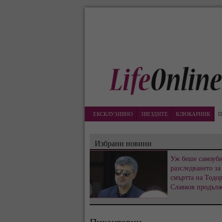
ЕКСКЛУЗИВНО
ЗВЕЗДИТЕ
КЛЮКАРНИК
П
Избрани новини
Уж беше самоуби
разследването за
смъртта на Тодо
Славков продъл
Пикантерии