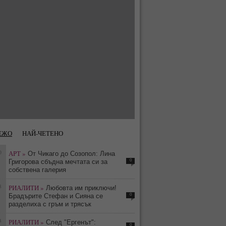
ЕЖО
НАЙ-ЧЕТЕНО
0
АРТ »
От Чикаго до Созопол: Лина
0
Григорова сбъдна мечтата си за
собствена галерия
3
РИАЛИТИ »
Любовта им приключи!
0
Брадърите Стефан и Сияна се
разделиха с гръм и трясък
3
РИАЛИТИ »
След "Ергенът":
0