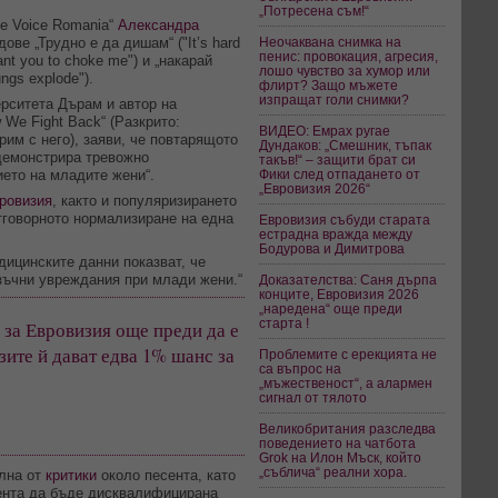
„Потресена съм!“
he Voice Romania“
Александра
ве „Трудно е да дишам“ ("It’s hard
Неочаквана снимка на
пенис: провокация, агресия,
ant you to choke me") и „накарай
лошо чувство за хумор или
ngs explode").
флирт? Защо мъжете
изпращат голи снимки?
рситета Дърам и автор на
 We Fight Back“ (Разкрито:
ВИДЕО: Емрах ругае
рим с него), заяви, че повтарящото
Дундаков: „Смешник, тъпак
„демонстрира тревожно
такъв!“ – защити брат си
ето на младите жени“.
Фики след отпадането от
„Евровизия 2026“
ровизия
, както и популяризирането
отговорното нормализиране на една
Евровизия събуди старата
естрадна вражда между
Бодурова и Димитрова
дицинските данни показват, че
ъчни увреждания при млади жени.“
Доказателства: Саня дърпа
конците, Евровизия 2026
„наредена“ още преди
старта !
за Евровизия още преди да е
зите й дават едва 1% шанс за
Проблемите с ерекцията не
са въпрос на
„мъжественост“, а алармен
сигнал от тялото
Великобритания разследва
поведението на чатбота
Grok на Илон Мъск, който
„съблича“ реални хора.
ълна от
критики
около песента, като
ента да бъде дисквалифицирана