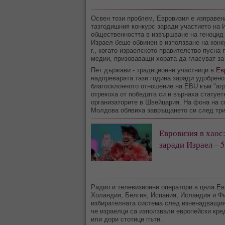
Освен този проблем, Евровизия е изправена
тазгодишния конкурс заради участието на 
общественността в извършване на геноцид 
Израел беше обвинен в използване на конк
г., когато израелското правителство пусна
медии, призоваващи хората да гласуват за 
Пет държави - традиционни участници в
Ев
надпреварата тази година заради удобрено
благосклонното отношение на EBU към "аг
отрекоха от победата си и върнаха статует
организаторите в Швейцария. На фона на с
Молдова обявиха завръщането си след три
Евровизия в хаос
заради Израел – 
Радио и телевизионни оператори в цяла Е
Холандия, Белгия, Испания, Исландия и Фи
избирателната система след изненадващия
че израелци са използвали европейски кред
или дори стотици пъти.