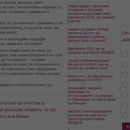
в мозъка на жени, които
Нидерландия, Ирландия,
е на секс, включително маркери за
Словения и Испания,
ии, свързани с депресия и
заплашиха да бойкотират
Евровизия 2026, ако Израел
участва
или, че са изпитвали тревожност по
отраен епизод на душене може да
Хакери продават хиляди
От 
лия живот.
записи и достъп до
видеокамери в домове,
най
яно е необходимо по-добро
фитнес зали и клиники
та, нанасяна на жените.“
Евровизия 2026 ще се
ного млади жени не искат да
проведе във Виена (ВИДЕО)
преки това нормализирането на тези
 да го направят – въпреки
„Защото нямам желание!“
ъпреки че знаят за потенциалната
Как да постъпите, ако не
искате да правите секс?
 по този начин само затруднява
а се съпротивляват излага на риск
Вярно ли е, че Евровизия е
измислена от НАТО?
здравето и благополучието на
Испанският премиер
призовава за
отстраняването на Израел
от Евровизия, но има и други
опуснат до участие в
претенции
ко държави обявиха, че ще
Австрия печели Евровизия,
рса във Виена
България не участва за
трета поредна година
(ВИДЕО)