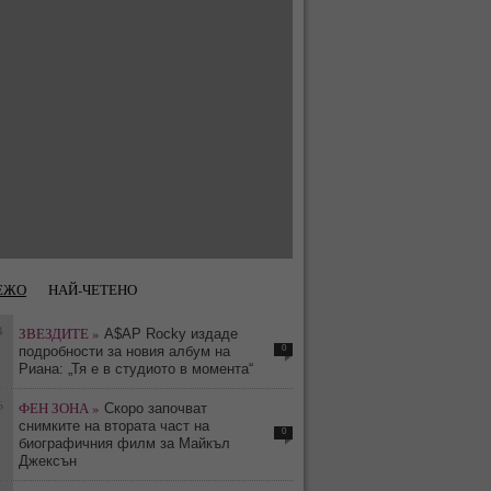
ЕЖО
НАЙ-ЧЕТЕНО
4
ЗВЕЗДИТЕ »
A$AP Rocky издаде
0
подробности за новия албум на
Риана: „Тя е в студиото в момента“
6
ФЕН ЗОНА »
Скоро започват
снимките на втората част на
0
биографичния филм за Майкъл
Джексън