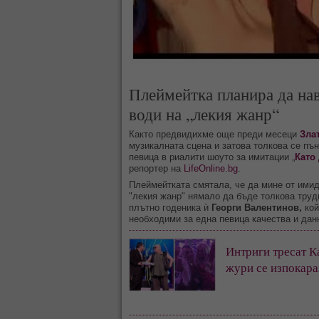
Плеймейтка планира да нав
води на „лекия жанр“
Както предвидихме още преди месеци
Зла
музикалната сцена и затова толкова се пън
певица в риалити шоуто за имитации „
Като
репортер на
LifeOnline.bg
.
Плеймейтката смятала, че да мине от имид
"лекия жанр" нямало да бъде толкова трудн
плътно годеника ѝ
Георги Валентинов,
кой
необходими за една певица качества и дан
Интриги тресат К
жури се изпокар