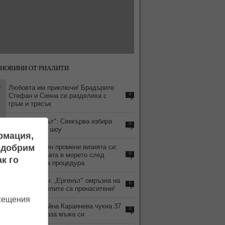
НОВИНИ ОТ РИАЛИТИ
3
Любовта им приключи! Брадърите
Стефан и Сияна се разделиха с
0
гръм и трясък
3
След "Ергенът": Свекърва избира
0
снаха в ново шоу
ормация,
1
подобрим
Ергенът Стоян промени визията си:
Хвърли очилата в морето след
0
к го
безболезнена процедура
4
Анна-Шермин: „Ергенът" омръзна на
0
хората, зрителите са пренаситени!
осещения
8
СНИМКА: Райна Караянева чукна 37
0
години и показа мъжа си