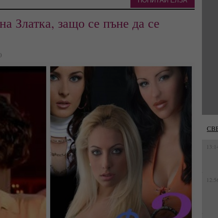
ПОПИТАЙ ЕЛЗА
на Златка, защо се пъне да се
0
СВ
13:1
12:5