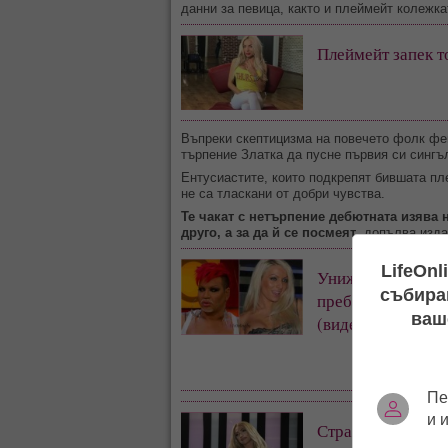
данни за певица, както и плеймейт колежка
Плеймейт запек т
Въпреки скептицизма на повечето фолк фен
търпение Златка да пусне първия си сингъ
Ентусиастите, които подкрепят бившата пл
не са тласкани от добри чувства.
Те чакат с нетърпение дебютната изява 
друго, а за да й се посмеят
, допълва изда
LifeOnl
Унижение! Азис о
събиран
преби по време н
ваш
(видео)
Пе
и 
Страх от микрофо