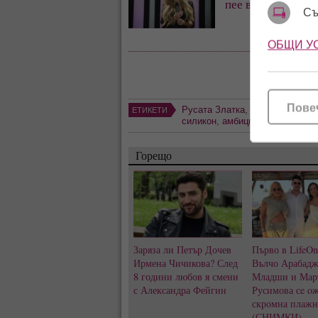
пее в „Капките“
Съ
ОБЩИ У
Пове
Русата Златка
,
Златка Райков
ЕТИКЕТИ
силикон
,
амбиция
,
кариера
,
Мо
Горещо
Заряза ли Петър Дочев
Първо в LifeOn
Ирмена Чичикова? След
Вълчо Арабад
8 години любов я смени
Младши и Мар
с Александра Фейгин
Русимова сe o
скромна плажна
(СНИМКИ)