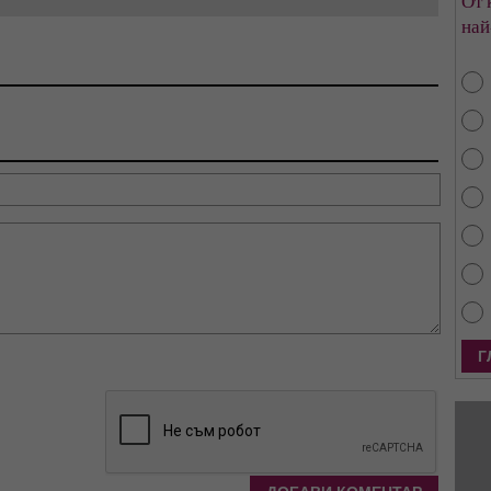
От 
най