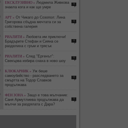
0
ЕКСКЛУЗИВНО »
Людмила Живкова
0
знаела кога и как ще умре
0
АРТ »
От Чикаго до Созопол: Лина
0
Григорова сбъдна мечтата си за
собствена галерия
3
РИАЛИТИ »
Любовта им приключи!
0
Брадърите Стефан и Сияна се
разделиха с гръм и трясък
3
РИАЛИТИ »
След "Ергенът":
0
Свекърва избира снаха в ново шоу
8
КЛЮКАРНИК »
Уж беше
самоубийство - разследването за
0
смъртта на Тодор Славков
продължава
9
ФЕН ЗОНА »
Защо е това мълчание:
0
Саня Армутлиева продължава да
мълчи за раздялата с Дара?