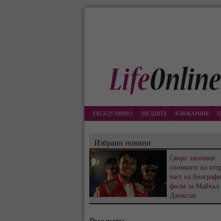
ЕКСКЛУЗИВНО
ЗВЕЗДИТЕ
КЛЮКАРНИК
П
Избрани новини
Скоро започват
снимките на вто
част на биограф
филм за Майкъл
Джексън
Риалити