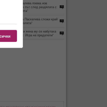
3
Ралица Паскалева поема нов
телевизионен път след раздялата с
0
„Игри на волята“
3
Защо Ралица Паскалева сложи край
0
на „Игри на волята“
8
Наум Шопов и жена му се набутаха
0
и в „Трейтърс: Игра на предатели“
сички