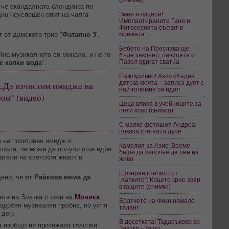
 че скандалната блондинка по-
дин неуспешен опит на чалга
Змии и гущери!
Имплантираните Гани и
Фотосесията съскат в
т от дамското трио "
Фатално 3
",
мрежата
Бебето на Преслава ще
йна музикалното си минало, и не го
бъде законно, певицата и
Павел вдигат сватба
е капки вода
".
Ексклузивно! Азис сбъдна
детска мечта – записа дует с
 „Да изчистим имиджа на
най-големия си идол
зон“ (видео)
Цеца влиза в учебниците за
пети клас (снимка)
С малко фотошоп Андреа
показа стегнато дупе
е на позитивен имидж и
Камелия за Азис: Време
ешила, че може да получи още един
беше да започне да пее на
атели на светския живот в
живо
Шокиран стилист от
дени, че
от Райкова няма да
„Капките“: Коцето крие звяр
в гащите (снимки)
те на Златка с тези на
Моника
Братчето на Фики нямало
одобен музикален пробив, но успя
талант
 ден.
В десетката! Тадаръкова за
а изобщо не притежава гласови
Златка - Защо