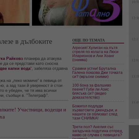
10:5
12:3
лезе в дълбоките
12:1
ОЩЕ ПО ТЕМАТА
Агресия! Хулиган на пътя
стреля по колата на Люси
Иларионов и Ани Хоанг
тка Райков
а
планира да атакува
(снимка)
12:0
е да се представи като сносна
 две капки вода
“, забеляза отдавна
Срамни устни! Брутална
Галена показва Джи точката
13:1
си? (мръсни снимки)
жа на „леко момиче“ в певица от
о, а зад тази й увереност ѝ стои
100 бона за фалшиво
пеене? Губи ли Азис
то е убеден, че тя има всички
блясъка си? (видео
ни, съобщи в. "Телеграф".
доказателство)
11:4
Божигол подлуди
апките! Участници, водещи и
хърватските джендъри, и
нашите се облизват след
аха
тази СНИМКА!
Трети пол? Анелия със
загадъчна подутина отпред,
какво се случва с певицата?
(снимка)