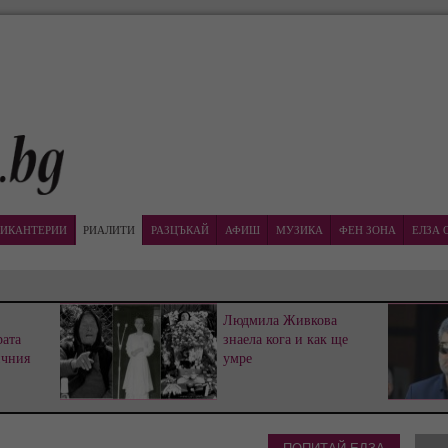
ИКАНТЕРИИ
РИАЛИТИ
РАЗЦЪКАЙ
АФИШ
МУЗИКА
ФЕН ЗОНА
ЕЛЗА 
Людмила Живкова
рата
знаела кога и как ще
ичния
умре