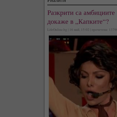
Разкрити са амбициите 
докаже в „Капките“?
LifeOnline.bg | 16 май, 15:02 | прочетена: 1379