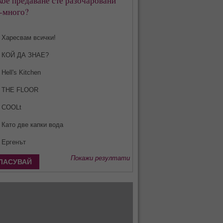
кое предаване сте разочаровани
-много?
Харесвам всички!
КОЙ ДА ЗНАЕ?
Hell's Kitchen
THE FLOOR
COOLt
Като две капки вода
Ергенът
Покажи резултати