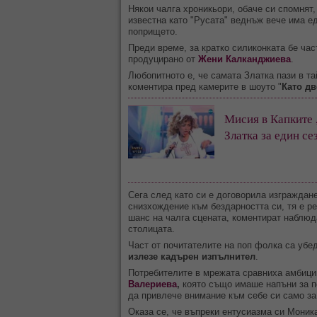
Някои чалга хроникьори, обаче си спомнят,
известна като "Русата" веднъж вече има е
попрището.
Преди време, за кратко силиконката бе час
продуцирано от
Жени Калканджиева
.
Любопитното е, че самата Златка пази в та
коментира пред камерите в шоуто "
Като дв
Мисия в Капките
Златка за един се
Сега след като си е договорила изграждан
снизхождение към бездарността си, тя е р
шанс на чалга сцената, коментират наблюд
столицата.
Част от почитателите на поп фолка са убе
излезе кадърен изпълнител
.
Потребителите в мрежата сравниха амбиции
Валериева
,
която също имаше напъни за п
да привлече внимание към себе си само за
Оказа се, че въпреки ентусиазма си Моник