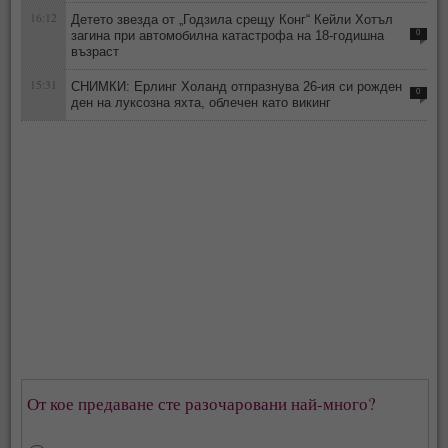
16:12
Детето звезда от „Годзила срещу Конг“ Кейли Хотъл
загина при автомобилна катастрофа на 18-годишна
0
възраст
15:31
СНИМКИ: Ерлинг Холанд отпразнува 26-ия си рожден
0
ден на луксозна яхта, облечен като викинг
От кое предаване сте разочаровани най-много?