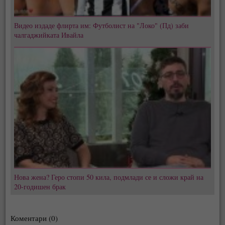
Видео издаде флирта им: Футболист на "Локо" (Пд) заби
чалгаджийката Ивайла
Нова жена? Геро стопи 50 кила, подмлади се и сложи край на
20-годишен брак
Коментари (0)