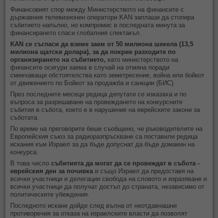
Финансовият спор между Министерството на финансите с
държавния телевизионен оператори KAN заплаши да стопира
събитието напълно, но компромис в последната минута за
финансирането спаси глобалния спектакъл.
KAN се съгласи да вземе заем от 50 милиона шекела (13,5
милиона щатски долара), за да покрие разходите по
организирането на събитието,
като министерството на
финансите осигури заема в случай на отмяна поради
смекчаващи обстоятелства като земетресение, война или бойкот
от движението по Бойкот за продажба и санкции (БИС).
През последните месеци редица депутати се изказаха и по
въпроса за разрешаване на провеждането на конкурсните
събития в събота, което е в нарушение на еврейските закони за
съботата.
По време на преговорите беше съобщено, че ръководителите на
Европейския съюз за радиоразпръскване са поставили редица
искания към Израел за да бъде допуснат да бъде домакин на
конкурса.
В това число
събитията да могат да се провеждат в събота -
еврейския ден за почивка
и също Израел да предоставя на
всички участници и делегации свобода на словото и изразяване и
всички участници да получат достъп до страната, независимо от
политическите убеждения.
Последното искане дойде след вълна от неотдавнашни
противоречия за отказа на израелските власти да позволят