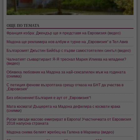
ОЩЕ ПО ТЕМАТА
Франция избра: Джендър ще я представя на Евровизия (видео)
Мадона ще рекламира нов албум и турне на „Евровизия“ в Тел Авив
Българският Джъстин Бийбър с първи самостоятелен сингъл (видео)
Чалнатият съквартирант Я-Я треснал Мария Илиева на младини?
(видео)
Обявиха любовник на Мадона за най-сексапилен мъж на годината
(снимка)
С петиция фенове възроптаха срещу отказа на БНТ да участва в
„Евровизия“
Без обяснение! България е аут от „Евровизия“!
Мата космата! Дъщерята на Мадона дефилира с космати крака
(снимки)
Руски звезди масово емигрират в Европа! Участничката от Евровизия
2018 напусна страната
Мадона снима белият жребец на Галена в Маракеш (видео)