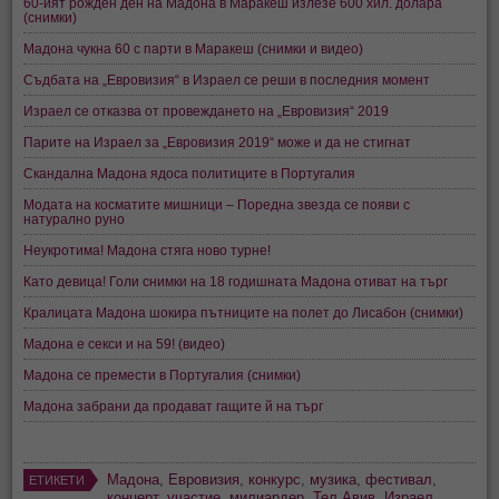
60-ият рожден ден на Мадона в Маракеш излезе 600 хил. долара
(снимки)
Мадона чукна 60 с парти в Маракеш (снимки и видео)
Съдбата на „Евровизия“ в Израел се реши в последния момент
Израел се отказва от провеждането на „Евровизия“ 2019
Парите на Израел за „Евровизия 2019“ може и да не стигнат
Скандална Мадона ядоса политиците в Португалия
Модата на косматите мишници – Поредна звезда се появи с
натурално руно
Неукротима! Мадона стяга ново турне!
Като девица! Голи снимки на 18 годишната Мадона отиват на търг
Кралицата Мадона шокира пътниците на полет до Лисабон (снимки)
Мадона е секси и на 59! (видео)
Мадона се премести в Португалия (снимки)
Мадона забрани да продават гащите й на търг
Мадона
,
Евровизия
,
конкурс
,
музика
,
фестивал
,
ЕТИКЕТИ
концерт
,
участие
,
милиардер
,
Тел Авив
,
Израел
,