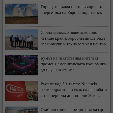
Горещата вълна постави ядрената
енергетика на Европа под натиск
Силна заявка: Бившето военно
летище край Доброславци ще бъде
космически и технологичен център
(СНИМКИ + ВИДЕО)
Бумът на изкуствения интелект
променя американската икономика
до неузнаваемост
Ръст от над 50 на сто: Nintendo
отчете драстичен скок на печалбата
си за периода април-юни 2026 г.
Стабилизация на петролния пазар: