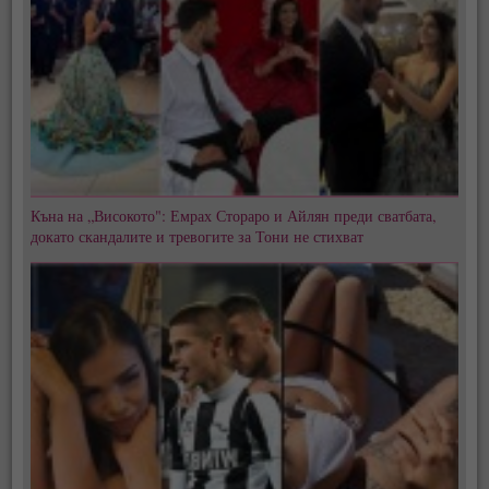
Къна на „Високото": Емрах Стораро и Айлян преди сватбата,
докато скандалите и тревогите за Тони не стихват