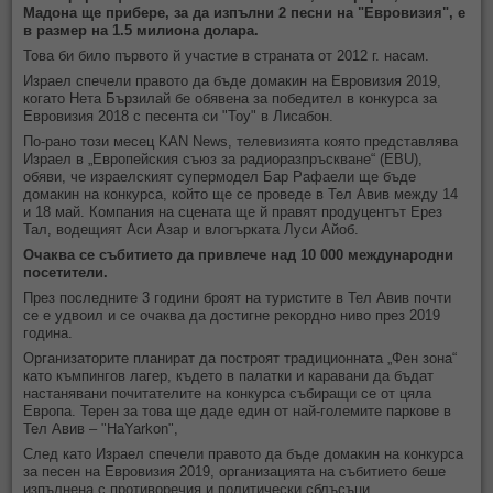
Мадона ще прибере, за да изпълни 2 песни на "Евровизия", е
в размер на 1.5 милиона долара.
Това би било първото й участие в страната от 2012 г. насам.
Израел спечели правото да бъде домакин на Евровизия 2019,
когато Нета Бързилай бе обявена за победител в конкурса за
Евровизия 2018 с песента си "Toy" в Лисабон.
По-рано този месец KAN News, телевизията която представлява
Израел в „Европейския съюз за радиоразпръскване“ (EBU),
обяви, че израелският супермодел Бар Рафаели ще бъде
домакин на конкурса, който ще се проведе в Тел Авив между 14
и 18 май. Компания на сцената ще й правят продуцентът Ерез
Тал, водещият Аси Азар и влогърката Луси Айоб.
Очаква се събитието да привлече над 10 000 международни
посетители.
През последните 3 години броят на туристите в Тел Авив почти
се е удвоил и се очаква да достигне рекордно ниво през 2019
година.
Организаторите планират да построят традиционната „Фен зона“
като къмпингов лагер, където в палатки и каравани да бъдат
настанявани почитателите на конкурса събиращи се от цяла
Европа. Терен за това ще даде един от най-големите паркове в
Тел Авив – "HaYarkon",
След като Израел спечели правото да бъде домакин на конкурса
за песен на Евровизия 2019, организацията на събитието беше
изпълнена с противоречия и политически сблъсъци.