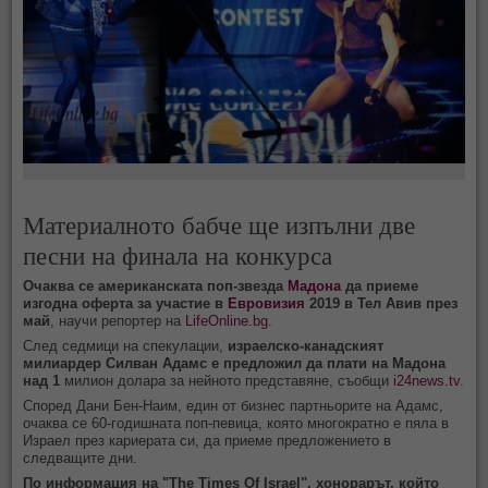
Материалното бабче ще изпълни две
песни на финала на конкурса
Очаква се американската поп-звезда
Мадона
да приеме
изгодна оферта за участие в
Евровизия
2019 в Тел Авив през
май
, научи репортер на
LifeOnline.bg
.
След седмици на спекулации,
израелско-канадският
милиардер Силван Адамс е предложил да плати на Мадона
над 1
милион долара за нейното представяне, съобщи
i24news.tv
.
Според Дани Бен-Наим, един от бизнес партньорите на Адамс,
очаква се 60-годишната поп-певица, която многократно е пяла в
Израел през кариерата си, да приеме предложението в
следващите дни.
По информация на "The Times Of Israel", хонорарът, който