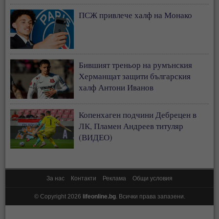
ПСЖ привлече халф на Монако
Бившият треньор на румънския
Херманщат защити българския
халф Антони Иванов
Копенхаген подчини Дебрецен в
ЛК, Пламен Андреев титуляр
(ВИДЕО)
За нас
Контакти
Реклама
Общи условия
© Copyright 2026
lifeonline.bg
. Всички права запазени.