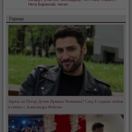
Нета Барзилай
,
песен
Горещо
Заряза ли Петър Дочев Ирмена Чичикова? След 8 години любов
я смени с Александра Фейгин