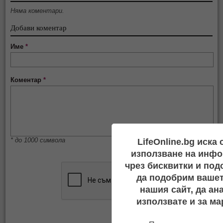
Няма коментари.
Добави коментар
Име
*
Коментар
*
* до 1000 символа
LifeOnline.bg иска
използване на инфо
чрез бисквитки и под
да подобрим вашет
нашия сайт, да ан
използвате и за ма