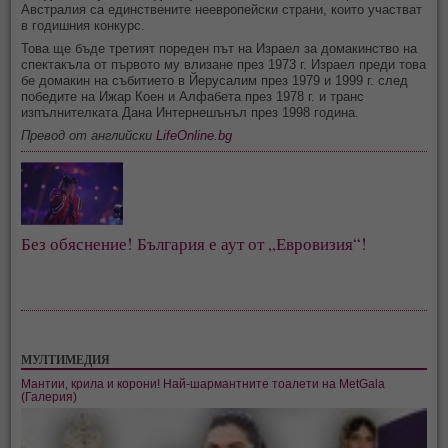
Австралия са единствените неевропейски страни, които участват
в годишния конкурс.
Това ще бъде третият пореден път на Израел за домакинство на
спектакъла от първото му влизане през 1973 г. Израел преди това
бе домакин на събитието в Йерусалим през 1979 и 1999 г. след
победите на Ижар Коен и Алфабета през 1978 г. и транс
изпълнителката Дана Интернешънъл през 1998 година.
Превод от английски
LifeOnline.bg
Без обяснение! България е аут от „Евровизия“!
МУЛТИМЕДИЯ
Мантии, крила и корони! Най-шармантните тоалети на MetGala
(Галерия)