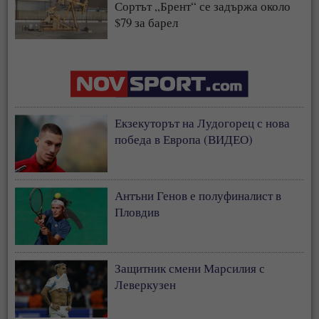
Сортът „Брент“ се задържа около
$79 за барел
Екзекуторът на Лудогорец с нова
победа в Европа (ВИДЕО)
Антъни Генов е полуфиналист в
Пловдив
Защитник смени Марсилия с
Леверкузен