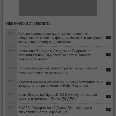
ОЩЕ НОВИНИ ОТ ЗВЕЗДИТЕ
14:27
Ариана Гранде реши да си вземе почивка от
обществения живот на фона на „безкрайни дискусии“
0
за външния си вид и здравето си.
15:16
Кристиано Роналдо и Джорджина Родригес се
оженили тайно? Слуховете за сватба заливат
0
социалните мрежи
15:29
BTS бойкотират наградите "Грами" заради спорна
0
нова номинация за азиатски поп
10:43
Строги правила и отговорности: какво е ежедневието
0
за децата на принц Уилям и Кейт Мидълтън
13:02
Хитмейкърът на Nightcall, DJ Kavinsky, е намерен
0
мъртъв в дома си в Париж (ВИДЕО)
12:54
ВИДЕО: Остарял ли е? Джони Деп изненада с
0
впечатляваща трансформация