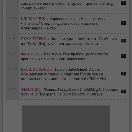
0
самостоятелна изложба на Красен Кралев - „Отвъд
съзерцанието“
17:24
КЛЮКАРНИК »
Заряза ли Петър Дочев Ирмена
0
Чичикова? След 8 години любов я смени с
Александра Фейгин
16:41
ПИКАНТЕРИИ »
Видео издаде флирта им: Футболист
0
на "Локо" (Пд) заби чалгаджийката Ивайла
15:57
ФЕН ЗОНА »
Как зодия Лъв превръща спортните
0
прогнози и казиното в истинско шоу
12:32
ЕКСКЛУЗИВНО »
Първо в LifeOnline! Вълчо
0
Арабаджиев Младши и Мартина Русимова сe
oжениха на скромна плажна сватба! (СНИМКИ)
11:04
ФЕН ЗОНА »
Феникс На Доброто И 8888.Bg С Поредна
0
Крачка В Подкрепа На Българското Училище