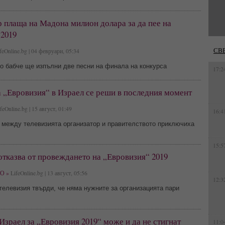
 плаща на Мадона милион долара за да пее на
 2019
СВ
feOnline.bg | 04 февруари, 05:34
о бабче ще изпълни две песни на финала на конкурса
17:2
 „Евровизия“ в Израел се реши в последния момент
feOnline.bg | 15 август, 01:49
16:4
 между телевизията организатор и правителството приключиха
15:5
отказва от провеждането на „Евровизия“ 2019
О »
LifeOnline.bg | 13 август, 05:56
12:3
елевизия твърди, че няма нужните за организацията пари
Израел за „Евровизия 2019“ може и да не стигнат
11:0