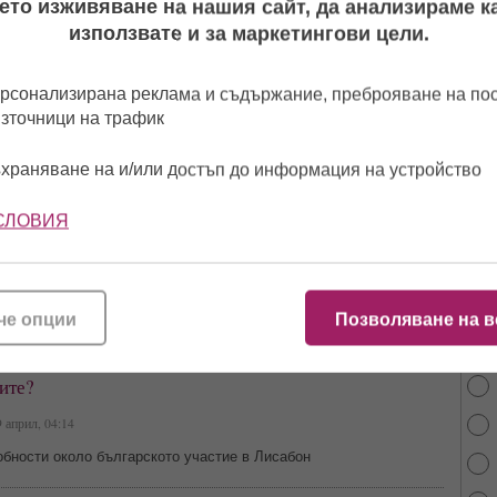
ето изживяване на нашия сайт, да анализираме ка
използвате и за маркетингови цели.
ите обявиха нов победител на Евровизия! България
есето място (видео)
рсонализирана реклама и съдържание, преброяване на п
май, 01:44
източници на трафик
 полуфинал настъпиха промени в предвижданията
храняване на и/или достъп до информация на устройство
 на Евровизия! „Пухкавата“ израелка се търкулна по
омитайки охраната (ексклузивно видео)
СЛОВИЯ
О »
09 май, 08:51
чка забрави за високите си токчета и слезе като гумено мече от
От 
че опции
Позволяване на в
най
ансовете ни на Евровизия според предвижданията на
ите?
 април, 04:14
бности около българското участие в Лисабон