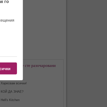
к го
осещения
кое предаване сте разочаровани
сички
-много?
Харесвам всички!
КОЙ ДА ЗНАЕ?
Hell's Kitchen