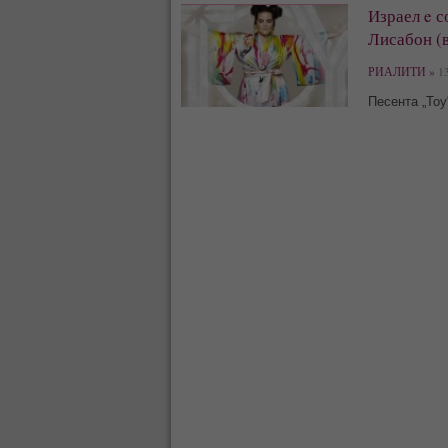
Израел e с
Лисабон (
РИАЛИТИ »
13
Песента „To