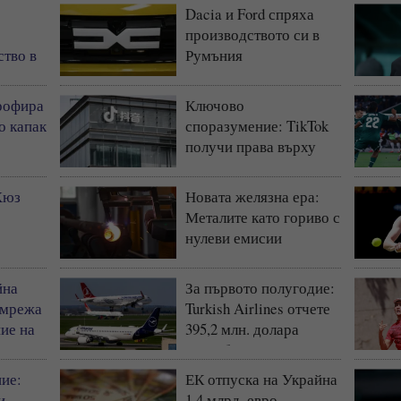
Dacia и Ford спряха
производството си в
ство в
Румъния
рофира
Ключово
о капак
споразумение: TikTok
получи права върху
герои и откъси от
продукции на Disney
Хюз
Новата желязна ера:
Металите като гориво с
нулеви емисии
йна
За първото полугодие:
 мрежа
Turkish Airlines отчете
ие на
395,2 млн. долара
печалба
ие:
ЕК отпуска на Украйна
и
1,4 млрд. евро -