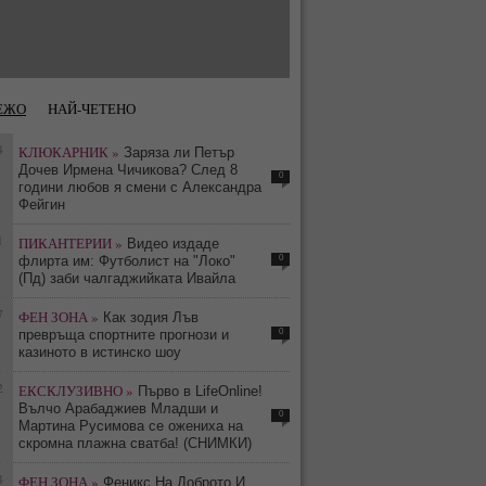
ЕЖО
НАЙ-ЧЕТЕНО
4
КЛЮКАРНИК »
Заряза ли Петър
Дочев Ирмена Чичикова? След 8
0
години любов я смени с Александра
Фейгин
1
ПИКАНТЕРИИ »
Видео издаде
0
флирта им: Футболист на "Локо"
(Пд) заби чалгаджийката Ивайла
7
ФЕН ЗОНА »
Как зодия Лъв
0
превръща спортните прогнози и
казиното в истинско шоу
2
ЕКСКЛУЗИВНО »
Първо в LifeOnline!
Вълчо Арабаджиев Младши и
0
Мартина Русимова сe oжениха на
скромна плажна сватба! (СНИМКИ)
4
ФЕН ЗОНА »
Феникс На Доброто И