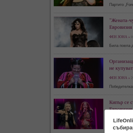
Партито „For
"Жената-чу
Евровизия
ФЕН ЗОНА »
0
Била поела 
Организаци
не купуват
ФЕН ЗОНА »
2
Победителк
Кипър се с
Евровизия 
КЛЮКАРНИК 
LifeOnl
събиран
Тази вечер е