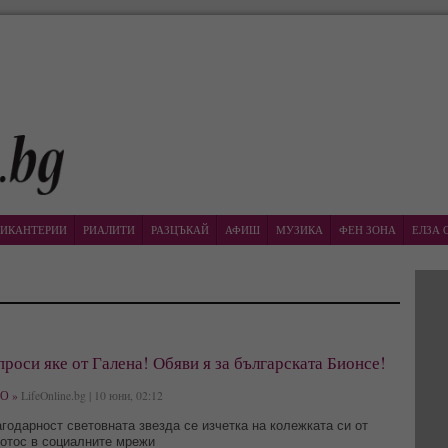
ИКАНТЕРИИ
РИАЛИТИ
РАЗЦЪКАЙ
АФИШ
МУЗИКА
ФЕН ЗОНА
ЕЛЗА 
проси яке от Галена! Обяви я за българската Бионсе!
О »
LifeOnline.bg | 10 юни, 02:12
агодарност световната звезда се изчетка на колежката си от
отос в социалните мрежи