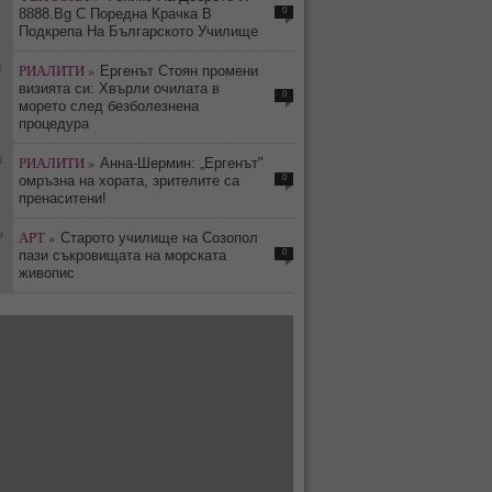
0
8888.Bg С Поредна Крачка В
Подкрепа На Българското Училище
1
РИАЛИТИ »
Ергенът Стоян промени
визията си: Хвърли очилата в
0
морето след безболезнена
процедура
4
РИАЛИТИ »
Анна-Шермин: „Ергенът"
0
омръзна на хората, зрителите са
пренаситени!
9
АРТ »
Старото училище на Созопол
0
пази съкровищата на морската
живопис