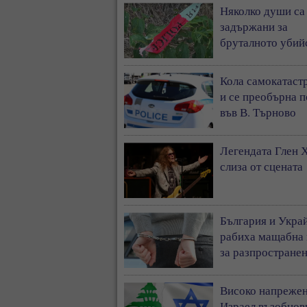
Няколко души са
задържани за
бруталното убий
Пловдив
Кола самокатаст
и се преобърна п
във В. Търново
Легендата Глен 
слиза от сцената
България и Укра
рабиха мащабна
за разпространен
наркотици
Високо напрежен
Израел възобнов