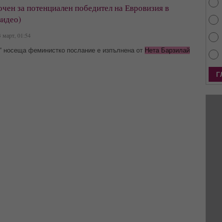
очен за потенциален победител на Евровизия в
видео)
 март, 01:54
y“ носеща феминистко послание е изпълнена от
Нета Барзилай