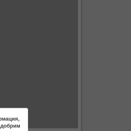
ормация,
подобрим