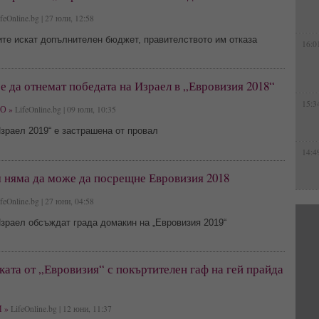
feOnline.bg | 27 юли, 12:58
те искат допълнителен бюджет, правителството им отказа
16:0
 да отнемат победата на Израел в „Евровизия 2018“
15:3
О »
LifeOnline.bg | 09 юли, 10:35
зраел 2019“ е застрашена от провал
14:4
 няма да може да посрещне Евровизия 2018
feOnline.bg | 27 юни, 04:58
зраел обсъждат града домакин на „Евровизия 2019“
ата от „Евровизия“ с покъртителен гаф на гей прайда
 »
LifeOnline.bg | 12 юни, 11:37