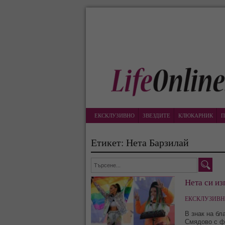
ЕКСКЛУЗИВНО
ЗВЕЗДИТЕ
КЛЮКАРНИК
П
Етикет: Нета Барзилай
Нета си из
ЕКСКЛУЗИВН
В знак на бл
Смядово с ф