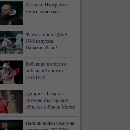
Алвеша: Изиграхме
много силен мач
Фантастичен ЦСКА
1948 изпусна
Панатинайкос!
(ВИДЕО)
Рибакина потегли с
победа в Торонто
(ВИДЕО)
Джордж Лазаров
спечели българския
сблъсък с Янаки Милев
Наполи надви Осасуна
в контрола (ВИДЕО)