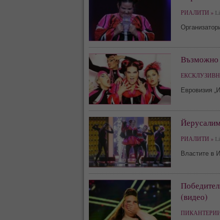
РИАЛИТИ »
Li
Организатори
Възможно е
ЕКСКЛУЗИВН
Евровизия „И
Йерусалим
РИАЛИТИ »
Li
Властите в И
Победителк
(видео)
ПИКАНТЕРИИ