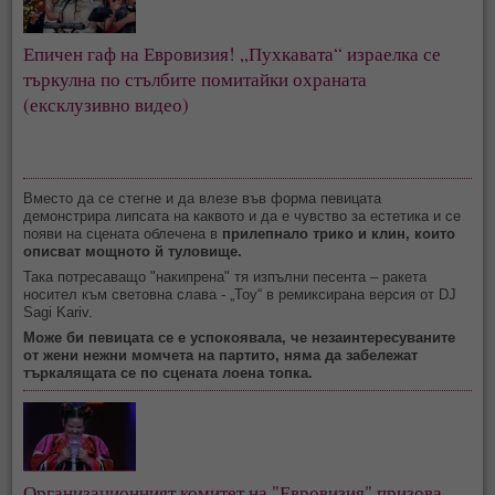
Епичен гаф на Евровизия! „Пухкавата“ израелка се 
търкулна по стълбите помитайки охраната 
(ексклузивно видео)
Вместо да се стегне и да влезе във форма певицата
демонстрира липсата на каквото и да е чувство за естетика и се
появи на сцената облечена в
прилепнало трико и клин, които
описват мощното й туловище.
Така потресаващо "накипрена" тя изпълни песента – ракета
носител към световна слава - „Toy“ в ремиксирана версия от DJ
Sagi Kariv.
Може би певицата се е успокоявала, че незаинтересуваните
от жени нежни момчета на партито, няма да забележат
търкалящата се по сцената лоена топка.
Организационният комитет на "Евровизия" призова 