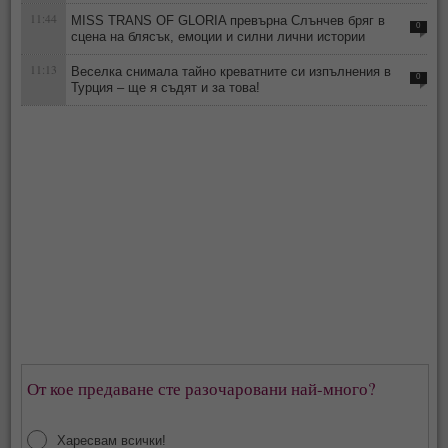
11:44
MISS TRANS OF GLORIA превърна Слънчев бряг в
0
сцена на блясък, емоции и силни лични истории
11:13
Веселка снимала тайно креватните си изпълнения в
0
Турция – ще я съдят и за това!
От кое предаване сте разочаровани най-много?
Харесвам всички!