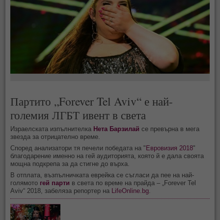
Партито „Forever Tel Aviv“ е най-
големия ЛГБТ ивент в света
Израелската изпълнителка
Нета Барзилай
се превърна в мега
звезда за отрицателно време.
Според анализатори тя печели победата на "
Евровизия 2018
"
благодарение именно на гей аудиторията, която й е дала своята
мощна подкрепа за да стигне до върха.
В отплата, възпълничката еврейка се съгласи да пее на най-
голямото
гей парти
в света по време на прайда – „Forever Tel
Aviv“ 2018, забеляза репортер на
LifeOnline.bg
.