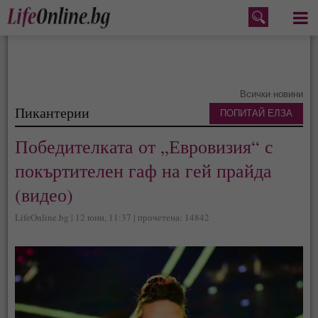
Меню
Всички новини
Пикантерии
ПОПИТАЙ ЕЛЗА
Победителката от „Евровизия“ с
покъртителен гаф на гей прайда
(видео)
LifeOnline.bg | 12 юни, 11:37 | прочетена: 14842