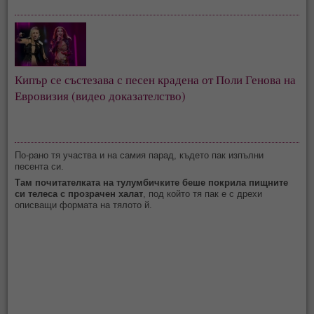
Кипър се състезава с песен крадена от Поли Генова на 
Евровизия (видео доказателство)
По-рано тя участва и на самия парад, където пак изпълни
песента си.
Там почитателката на тулумбичките беше покрила пищните
си телеса с прозрачен халат
, под който тя пак е с дрехи
описващи формата на тялото й.