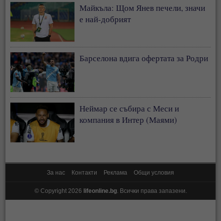
Майкъла: Щом Янев печели, значи
е най-добрият
Барселона вдига офертата за Родри
Неймар се събира с Меси и
компания в Интер (Маями)
За нас
Контакти
Реклама
Общи условия
© Copyright 2026
lifeonline.bg
. Всички права запазени.