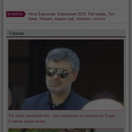
Нета Барзилай
,
Евровизия 2018
,
Гей прайд
,
Тел
ЕТИКЕТИ
Авив
,
Израел
,
моден гаф
,
облекло
,
голота
Горещо
Уж беше самоубийство - разследването за смъртта на Тодор
Славков продължава