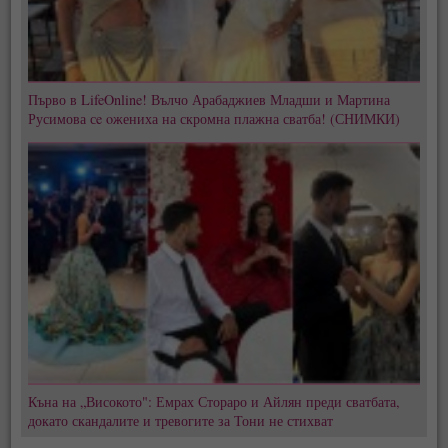
Първо в LifeOnline! Вълчо Арабаджиев Младши и Мартина
Русимова сe oжениха на скромна плажна сватба! (СНИМКИ)
Къна на „Високото": Емрах Стораро и Айлян преди сватбата,
докато скандалите и тревогите за Тони не стихват