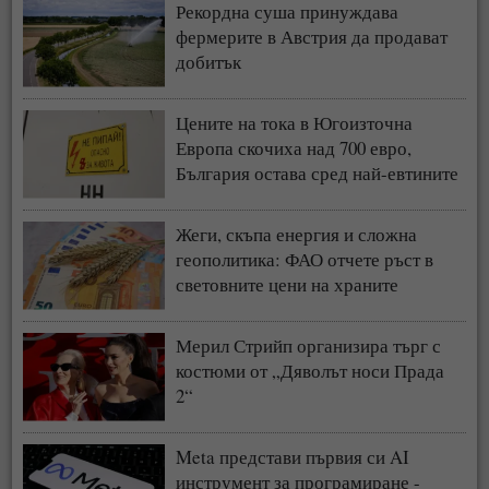
Рекордна суша принуждава
фермерите в Австрия да продават
добитък
Цените на тока в Югоизточна
Европа скочиха над 700 евро,
България остава сред най-евтините
пазари
Жеги, скъпа енергия и сложна
геополитика: ФАО отчете ръст в
световните цени на храните
Мерил Стрийп организира търг с
костюми от „Дяволът носи Прада
2“
Meta представи първия си AI
инструмент за програмиране -