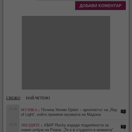
СВЕЖО
НАЙ-ЧЕТЕНО
15:19
МУЗИКА »
Почина Уилям Орбит – архитектът на „Ray
0
of Light“, който промени музиката на Мадона
13:14
ЗВЕЗДИТЕ »
A$AP Rocky издаде подробности за
0
новия албум на Риана: „Тя е в студиото в момента“