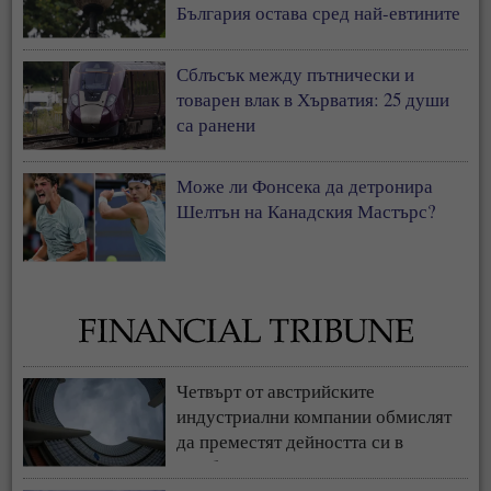
България остава сред най-евтините
пазари
Сблъсък между пътнически и
товарен влак в Хърватия: 25 души
са ранени
Може ли Фонсека да детронира
Шелтън на Канадския Мастърс?
Четвърт от австрийските
индустриални компании обмислят
да преместят дейността си в
чужбина