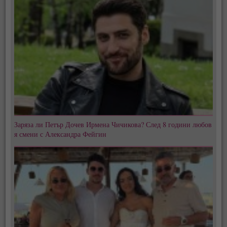
Заряза ли Петър Дочев Ирмена Чичикова? След 8 години любов
я смени с Александра Фейгин