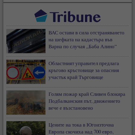
ВАС остави в сила отстраняването
на шефката на кадастъра във
Варна по случая „Баба Алино“
Областният управител предлага
кръгово кръстовище за опасния
участък край Търговище
Голям пожар край Сливен блокира
Подбалканския път, движението
вече е възстановено
Цените на тока в Югоизточна
Европа скочиха над 700 евро,