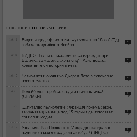
ОЩЕ НОВИНИ ОТ ПИКАНТЕРИИ
16:41
Видео издаде флирта им: Футболист на "Локо" (Пд)
0
заби чалгаджийката Ивайла
14:04
ВИДЕО: Тълпи от масажисти се изреждат при
Василка за масаж с „хепи енд“ - Азис показа
0
креватните си истории в нета
16:47
Четири жени обвиниха Джаред Лето в сексуално
0
посегателство
14:25
Волейболен герой се сгоди за гимнастичка!
0
(СНИМКИ)
11:54
„Дигитално пълнолетие“: Франция приема закон,
забраняващ на деца под 15 години да използват
0
социални медии
14:29
Уволнили Рая Пеева от bTV заради скандала и
0
псувните в междуградския автобус? (ВИДЕО)