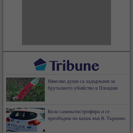
Няколко души са задържани за
бруталното убийство в Пловдив
Кола самокатастрофира и се
преобърна по капак във В. Търново