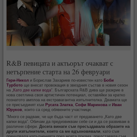
R&B певицата и актьорът очакват с
нетърпение старта на 26 февруари
Гери-Никол
и Борислав Захариев по-известен като
Боби
Турбото
ще внесат провокация в звездния състав в новия сезон
на „
Като две капки вода
“. Българската R&B дива ще разкрие в
нова светлина своя артистичен потенциал, оставяйки за кратко
познатото амплоа на екстравагантна изпълнителка. Двамата ще
се присъединят към
Русата Златка
,
Софи Маринова
и
Иван
Юруков
, които са сред обявените участници.
“Много се радвам, че ще бъда част от предаването „Като две
капки вода”. Обичам да предизвиквам себе си и да се развивам в
различни сфери.
Досега винаги съм пресъздавала образите на
други изпълнители, които са ме вдъхновявали
, като съм
пречупвала изпълненията през моята призма, представяла съм