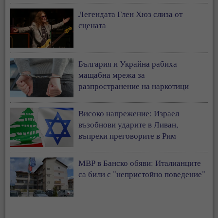
Легендата Глен Хюз слиза от
сцената
България и Украйна рабиха
мащабна мрежа за
разпространение на наркотици
Високо напрежение: Израел
възобнови ударите в Ливан,
въпреки преговорите в Рим
МВР в Банско обяви: Италианците
са били с "непристойно поведение"