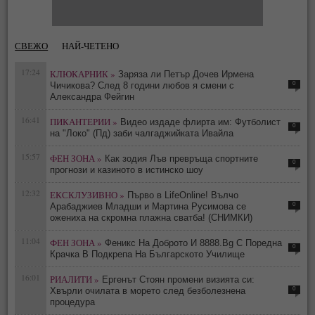
СВЕЖО
НАЙ-ЧЕТЕНО
17:24
КЛЮКАРНИК »
Заряза ли Петър Дочев Ирмена
0
Чичикова? След 8 години любов я смени с
Александра Фейгин
16:41
ПИКАНТЕРИИ »
Видео издаде флирта им: Футболист
0
на "Локо" (Пд) заби чалгаджийката Ивайла
15:57
ФЕН ЗОНА »
Как зодия Лъв превръща спортните
0
прогнози и казиното в истинско шоу
12:32
ЕКСКЛУЗИВНО »
Първо в LifeOnline! Вълчо
0
Арабаджиев Младши и Мартина Русимова сe
oжениха на скромна плажна сватба! (СНИМКИ)
11:04
ФЕН ЗОНА »
Феникс На Доброто И 8888.Bg С Поредна
0
Крачка В Подкрепа На Българското Училище
16:01
РИАЛИТИ »
Ергенът Стоян промени визията си:
0
Хвърли очилата в морето след безболезнена
процедура