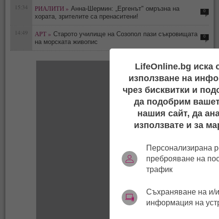
15:34
РИАЛИТИ »
Анна-Шермин: „Ергенът" омръзна на
0
хората, зрителите са пренаситени!
14:49
АРТ »
Старото училище на Созопол пази съкровищата
0
на морската живопис
LifeOnline.bg иска
използване на инфо
чрез бисквитки и под
да подобрим вашет
нашия сайт, да ан
използвате и за ма
Персонализирана р
преброяване на по
трафик
Съхраняване на и/и
информация на уст