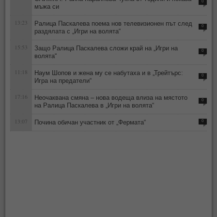
0
мъжа си
13:23
Ралица Паскалева поема нов телевизионен път след
0
раздялата с „Игри на волята“
15:53
Защо Ралица Паскалева сложи край на „Игри на
0
волята“
11:18
Наум Шопов и жена му се набутаха и в „Трейтърс:
0
Игра на предатели“
17:16
Неочаквана смяна – нова водеща влиза на мястото
0
на Ралица Паскалева в „Игри на волята“
13:07
Почина обичан участник от „Фермата“
0