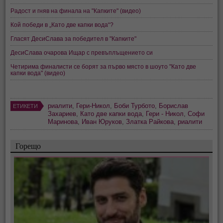
Радост и гняв на финала на "Капките" (видео)
Кой победи в „Като две капки вода“?
Гласят ДесиСлава за победител в "Капките"
ДесиСлава очарова Ищар с превъплъщението си
Четирима финалисти се борят за първо място в шоуто "Като две
капки вода" (видео)
риалити
,
Гери-Никол
,
Боби Турбото
,
Борислав
ЕТИКЕТИ
Захариев
,
Като две капки вода
,
Гери - Никол
,
Софи
Маринова
,
Иван Юруков
,
Златка Райкова
,
риалити
Горещо