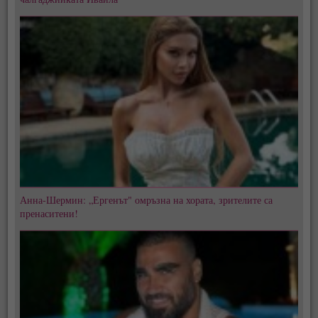
Анна-Шермин: „Ергенът" омръзна на хората, зрителите са
пренаситени!