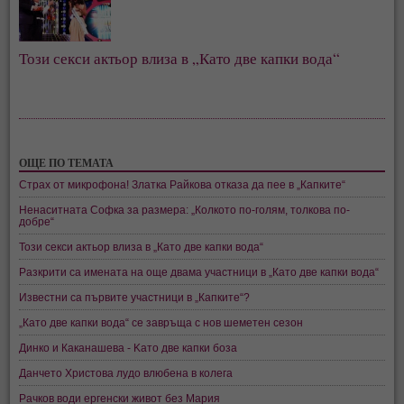
Този секси актьор влиза в „Като две капки вода“
ОЩЕ ПО ТЕМАТА
Страх от микрофона! Златка Райкова отказа да пее в „Капките“
Ненаситната Софка за размера: „Колкото по-голям, толкова по-
добре“
Този секси актьор влиза в „Като две капки вода“
Разкрити са имената на още двама участници в „Като две капки вода“
Известни са първите участници в „Капките“?
„Като две капки вода“ се завръща с нов шеметен сезон
Динко и Каканашева - Kато две капки боза
Данчето Христова лудо влюбена в колега
Рачков води ергенски живот без Мария