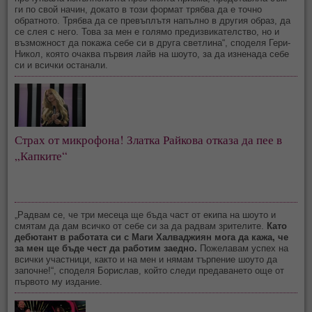
ги по свой начин, докато в този формат трябва да е точно
обратното. Трябва да се превъплътя напълно в другия образ, да
се слея с него. Това за мен е голямо предизвикателство, но и
възможност да покажа себе си в друга светлина“, споделя Гери-
Никол, която очаква първия лайв на шоуто, за да изненада себе
си и всички останали.
Страх от микрофона! Златка Райкова отказа да пее в
„Капките“
„Радвам се, че три месеца ще бъда част от екипа на шоуто и
смятам да дам всичко от себе си за да радвам зрителите.
Като
дебютант в работата си с Маги Халваджиян мога да кажа, че
за мен ще бъде чест да работим заедно.
Пожелавам успех на
всички участници, както и на мен и нямам търпение шоуто да
започне!“, споделя Борислав, който следи предаването още от
първото му издание.