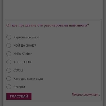
От кое предаване сте разочаровани най-много?
Харесвам всички!
КОЙ ДА ЗНАЕ?
Hell's Kitchen
THE FLOOR
COOLt
Като две капки вода
Ергенът
Покажи резултати