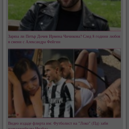
Заряза ли Петър Дочев Ирмена Чичикова? След 8 години любов
я смени с Александра Фейгин
Видео издаде флирта им: Футболист на "Локо" (Пд) заби
чалгаджийката Ивайла