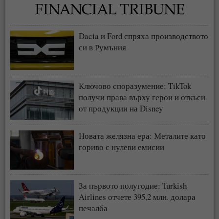
Dacia и Ford спряха производството
си в Румъния
Ключово споразумение: TikTok
получи права върху герои и откъси
от продукции на Disney
Новата желязна ера: Металите като
гориво с нулеви емисии
За първото полугодие: Turkish
Airlines отчете 395,2 млн. долара
печалба