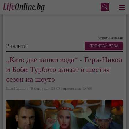
Меню
Всички новини
Риалити
ПОПИТАЙ ЕЛЗА
„Като две капки вода“ - Гери-Никол
и Боби Турбото влизат в шестия
сезон на шоуто
Елза Парини | 18 февруари, 23:08 | прочетена: 15760